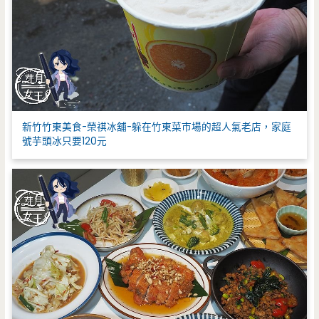
新竹竹東美食-榮祺冰舖-躲在竹東菜市場的超人氣老店，家庭
號芋頭冰只要120元