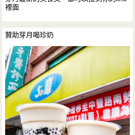
裡面
贊助芽月喝珍奶