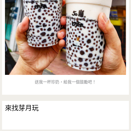
送我一杯珍奶，給我一個鼓勵吧！
來找芽月玩