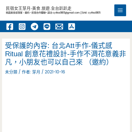
跳
民宿女王芽月-美食.旅遊.全台趴趴走
至
桃園美食部落客，邀約 -民宿合作體驗~ 請洽
cythia0805@gmail.com
//LINE: cythia0805
Main
主
要
Men
內
容
受保護的內容: 台北Att手作-儀式感
Ritual 創意花禮設計-手作不淍花意義非
凡，小朋友也可以自己來 （邀約）
未分類
/ 作者:
芽月
/
2021-10-16