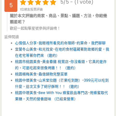
5/5 - (1 vote)
5
1位網友投票評論
關於本文評論的商家、商品、景點、議題、方法，你給幾
顆星呢？
歡迎一起點擊星號參與評論唷！
延伸閱讀
心情個人分享-我眼裡所看見的命理師-約算命，我們聊聊
宜蘭冬山美食-和光找安-在地的食材蘊藏著對故鄉的愛，我
在老宅等著你們來 （邀約）
桃園市桃園美食-黃金春雞 桃鶯店-你沒看錯，它真的是炸
的，可是吃起來很像烤雞！！ （邀約）
桃園楊梅美食-鱻億鍋物完整菜單
桃園中壢美食-山禾堂拉麵（芒果吃到飽）-399元可以吃到
什麼，這次又多了蚵仔酥啊！！ （邀約）
桃園中壢美食-Bee With You 蜂蜜飲品專門店-用蜂蜜取代
果糖，天然的營養甜味 （已結束營業）