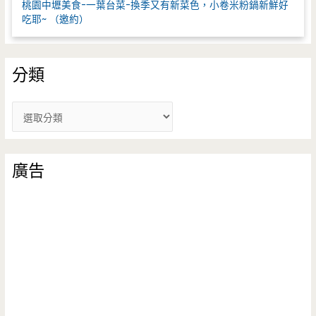
桃園中壢美食-一葉台菜-換季又有新菜色，小卷米粉鍋新鮮好
吃耶~ （邀約）
分類
分
類
廣告