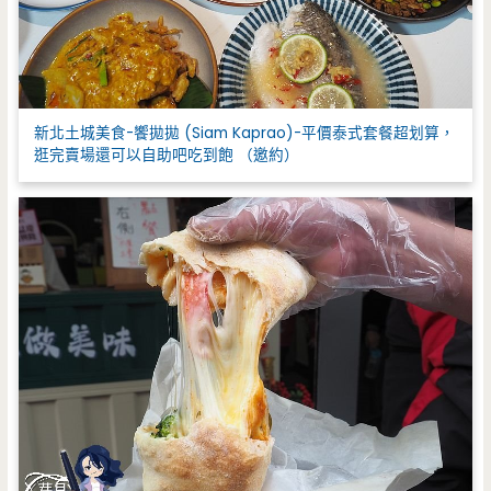
新北土城美食-饗拋拋 (Siam Kaprao)-平價泰式套餐超划算，
逛完賣場還可以自助吧吃到飽 （邀約）