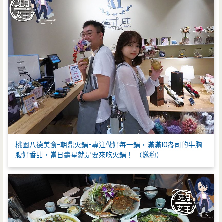
桃園八德美食-朝鼎火鍋-專注做好每一鍋，滿滿10盎司的牛胸
腹好香甜，當日壽星就是要來吃火鍋！ （邀約）