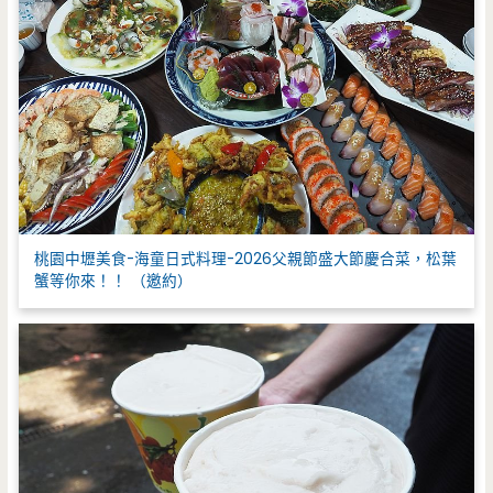
桃園中壢美食-海童日式料理-2026父親節盛大節慶合菜，松葉
蟹等你來！！ （邀約）