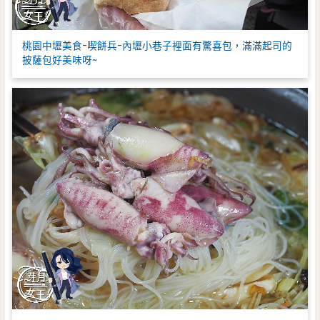
桃園中壢美食-喫餅兵-內壢小巷子裡面有驚喜包，滿滿起司的
披薩包好美味呀~