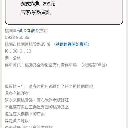
泰式炸魚 299元
店家/景點資訊
桃園區-
黃金春雞
桃鶯店
0938 950 351
桃園市桃園區桃鶯路351號 （
點選這裡開始導航
）
16：00-0：30
週一公休
停車資訊：桃鶯路全聯後面有付費停車場 （桃鶯路196號）
最近這三年，很多炸雞店都推出了烤全雞這個選項
且各有擁護者
這次來到桃鶯路，真心覺得老板好狂
不但選在龜山工業區外圍的桃鶯路上
還是在大樓樓下的店面
算是黃金地段
後面就是利百代彩筆文創館