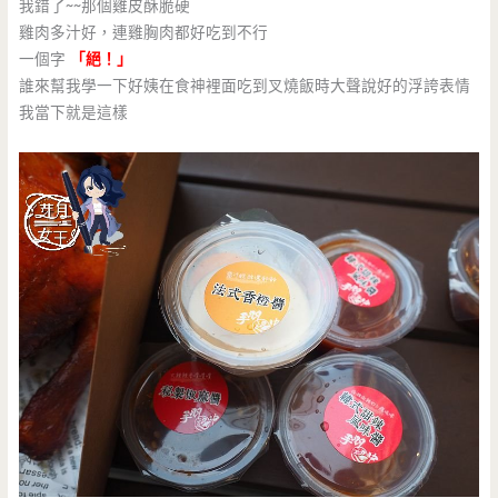
我錯了~~那個雞皮酥脆硬
雞肉多汁好，連雞胸肉都好吃到不行
一個字
「絕！」
誰來幫我學一下好姨在食神裡面吃到叉燒飯時大聲說好的浮誇表情
我當下就是這樣