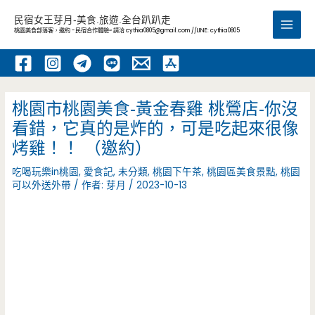
跳
民宿女王芽月-美食.旅遊.全台趴趴走
至
桃園美食部落客，邀約 -民宿合作體驗~ 請洽
cythia0805@gmail.com
//LINE: cythia0805
Main
主
要
Men
內
容
桃園市桃園美食-黃金春雞 桃鶯店-你沒
看錯，它真的是炸的，可是吃起來很像
烤雞！！ （邀約）
吃喝玩樂in桃園
,
愛食記
,
未分類
,
桃園下午茶
,
桃園區美食景點
,
桃園
可以外送外帶
/ 作者:
芽月
/
2023-10-13