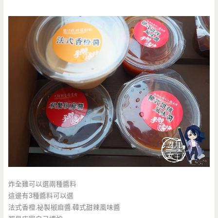
炸全雞可以選兩種醬料
這邊有3種醬料可以選
法式香橙.祕製椒麻醬.韓式甜辣風味醬