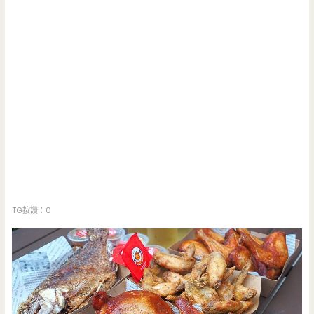
TG按讚：0