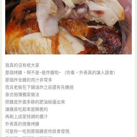
我真的沒有唬大家
那個烤雞，啊不是~是炸雞啦~ （你看，外表真的讓人誤會）
那個炸全雞的肉汁非常多
而且老板在下鍋油炸之前還有先醃過
泰式祖傳獨家做法
把雞皮外面多餘的肥油給逼出來
讓雞皮吃起來是酥脆的
再刷上店家特調的醬汁
外表真的很像烤雞
可是你一吃到那個雞皮你就會發現