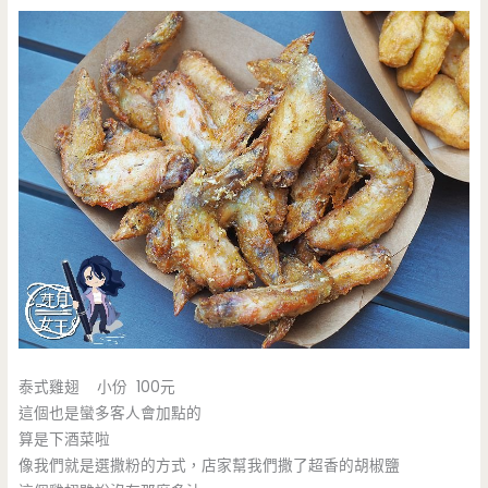
泰式雞翅 小份 100元
這個也是蠻多客人會加點的
算是下酒菜啦
像我們就是選撒粉的方式，店家幫我們撒了超香的胡椒鹽