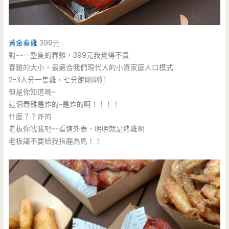
黃金春雞
399元
對~~一整隻的春雞，399元我覺得不貴
春雞的大小，最適合我們現代人的小資家庭人口模式
2-3人分一隻雞，七分飽剛剛好
但是你知道嗎~
這個春雞是炸的~是炸的啊！！！！
什麼？？炸的
老板你唬我吧~~看這外表，明明就是烤雞啊
老板請不要給我指鹿為馬！！