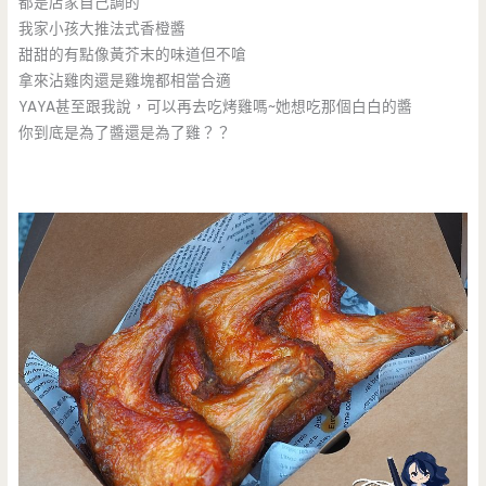
都是店家自己調的
我家小孩大推法式香橙醬
甜甜的有點像黃芥末的味道但不嗆
拿來沾雞肉還是雞塊都相當合適
YAYA甚至跟我說，可以再去吃烤雞嗎~她想吃那個白白的醬
你到底是為了醬還是為了雞？？