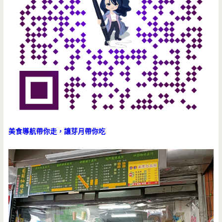
美食導航帶你走，讓芽月帶你吃