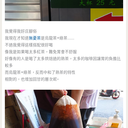
我覺得我好庄腳俗
我現在才知道
無憂茶
是烏龍茶+綠茶……..
不過我覺得這樣搭配很好喝
像我是如果喝太多紅茶，難免胃會不舒服
好像有的人是喝了太多烘焙過的熟茶，太多的咖啡因讓胃的負擔比
較多
而烏龍茶+綠茶，反而中和了熟茶的特性
相對的，也增加回甘的層次呢~