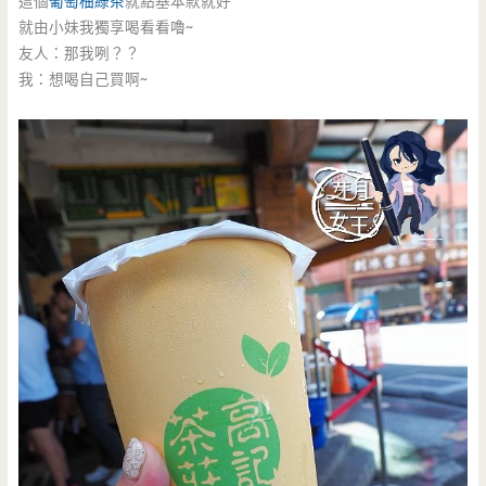
這個
葡萄柚綠茶
就點基本款就好
就由小妹我獨享喝看看嚕~
友人：那我咧？？
我：想喝自己買啊~