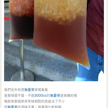
我們另外有買
無憂茶
來喝看看
我覺得還不錯，不過
3000cc
的
無憂茶
是無糖的哦
喝起來那個熟茶茶味相對的就是淡了不少
但
無憂茶
的澀味不重，我覺得比較耐喝