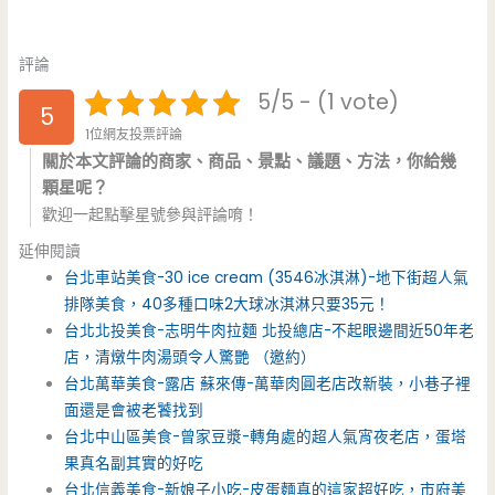
評論
5/5 - (1 vote)
5
1位網友投票評論
關於本文評論的商家、商品、景點、議題、方法，你給幾
顆星呢？
歡迎一起點擊星號參與評論唷！
延伸閱讀
台北車站美食-30 ice cream (3546冰淇淋)-地下街超人氣
排隊美食，40多種口味2大球冰淇淋只要35元！
台北北投美食-志明牛肉拉麵 北投總店-不起眼邊間近50年老
店，清燉牛肉湯頭令人驚艷 （邀約）
台北萬華美食-露店 蘇來傳-萬華肉圓老店改新裝，小巷子裡
面還是會被老饕找到
台北中山區美食-曾家豆漿-轉角處的超人氣宵夜老店，蛋塔
果真名副其實的好吃
台北信義美食-新娘子小吃-皮蛋麵真的這家超好吃，市府美