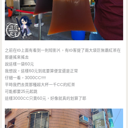
之前在IG上面有看到一則短影片，有IG客提了兩大袋巨無霸紅茶在
那邊搖來搖去
說這樣一袋60元
我想說，這樣60元到底要算便宜還是正常
仔細一看，3000CC!!!!
平時我們去買那種超大杯一千CC的紅茶
可能都要25元起跳
這樣3000CC只賣60元，好像就真的划算了耶