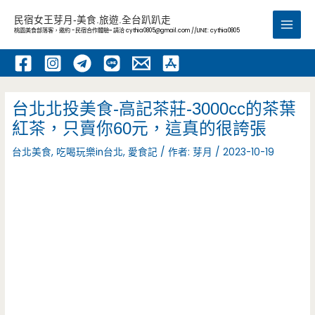
跳
民宿女王芽月-美食.旅遊.全台趴趴走
至
桃園美食部落客，邀約 -民宿合作體驗~ 請洽
cythia0805@gmail.com
//LINE: cythia0805
Main
主
要
Men
內
容
台北北投美食-高記茶莊-3000cc的茶葉
紅茶，只賣你60元，這真的很誇張
台北美食
,
吃喝玩樂in台北
,
愛食記
/ 作者:
芽月
/
2023-10-19