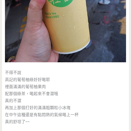
不得不說
高記的葡萄柚綠好好喝耶
裡面滿滿的葡萄柚果肉
配那個綠茶，喝起來不會澀哦
真的不澀
再加上那個打好的滿滿粗顆粒小冰塊
在中午這種還是有點悶熱的氣候喝上一杯
真的舒坦了~~