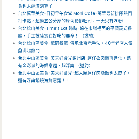
食也太經濟划算了
台北萬華美食-日初早午食堂 Moni Café-萬華最新排隊熱門
打卡點，超過五公分厚的厚切豬排吐司，一天只有20份
台北松山美食-Time’s Eat 時時-躲在市場裡面的平價義式餐
廳，手工披薩實在好吃的要命！ （邀約）
台北松山區美食-聚園餐廳-傳承北京老手法，40年老店人氣
鼎沸超熱門
台北中山區美食-美天好食光錦州店-蚵仔魯肉飯再進化，還
有金澎派的海鮮意麵，超浮誇 （邀約）
台北中山區美食-美天好食光-超大顆蚵仔肉燥飯也太威了，
還有浮誇鍋燒海鮮意麵！！