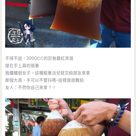
不得不說，3000CC的巨無霸紅茶袋
提在手上真的很重
我纖纖弱女子，這種粗重活兒就交給朋友來拿
那個大哥，手可以不要抖嗎~這樣我很難拍
友人：不然你自己來拿？！