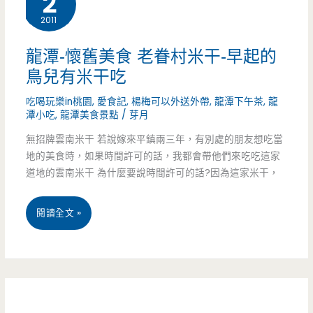
2
2011
吃
古
美
早
龍潭-懷舊美食 老眷村米干-早起的
鳥兒有米干吃
食-
味
吃喝玩樂in桃園
,
愛食記
,
楊梅可以外送外帶
,
龍潭下午茶
,
龍
華
潭小吃
,
龍潭美食景點
/
芽月
園
無招牌雲南米干 若說嫁來平鎮兩三年，有別處的朋友想吃當
紅
地的美食時，如果時間許可的話，我都會帶他們來吃吃這家
道地的雲南米干 為什麼要說時間許可的話?因為這家米干，
豆
城-
龍
閱讀全文 »
什
潭-
麼?!
懷
居
舊