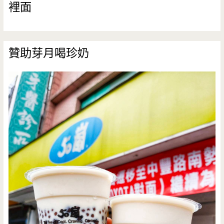
裡面
贊助芽月喝珍奶