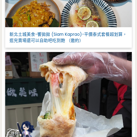
新北土城美食-饗拋拋 (Siam Kaprao)-平價泰式套餐超划算，
逛完賣場還可以自助吧吃到飽 （邀約）