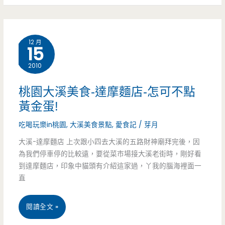
有
米
12 月
干
15
吃
2010
桃園大溪美食-達摩麵店-怎可不點
黃金蛋!
吃喝玩樂in桃園
,
大溪美食景點
,
愛食記
/
芽月
大溪-達摩麵店 上次跟小四去大溪的五路財神廟拜完後，因
為我們停車停的比較遠，要從菜市場接大溪老街時，剛好看
到達摩麵店，印象中貓頭有介紹這家過，丫我的腦海裡面一
直
桃
閱讀全文 »