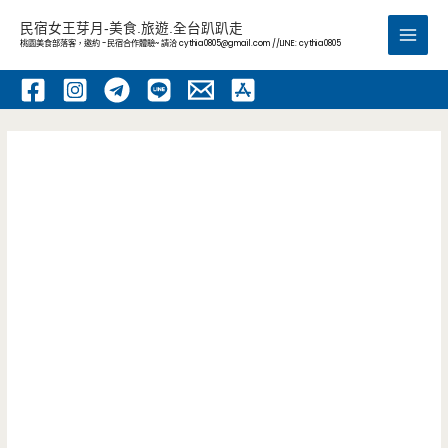
跳
民宿女王芽月-美食.旅遊.全台趴趴走
至
桃園美食部落客，邀約 -民宿合作體驗~ 請洽
cythia0805@gmail.com
//LINE: cythia0805
Main
主
要
Men
內
容