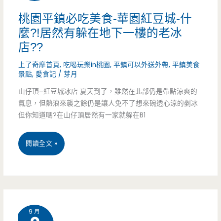
小
桃園平鎮必吃美食-華園紅豆城-什
麼?!居然有躲在地下一樓的老冰
籠
店??
包-
上了奇摩首頁
,
吃喝玩樂in桃園
,
平鎮可以外送外帶
,
平鎮美食
在
景點
,
愛食記
/
芽月
地
山仔頂–紅豆城冰店 夏天到了，雖然在北部仍是帶點涼爽的
氣息，但熱浪來襲之餘仍是讓人免不了想來碗透心涼的剉冰
人
但你知道嗎?在山仔頂居然有一家就躲在B1
都
桃
閱讀全文 »
甘
園
願
平
排
鎮
隊
9 月
必
的