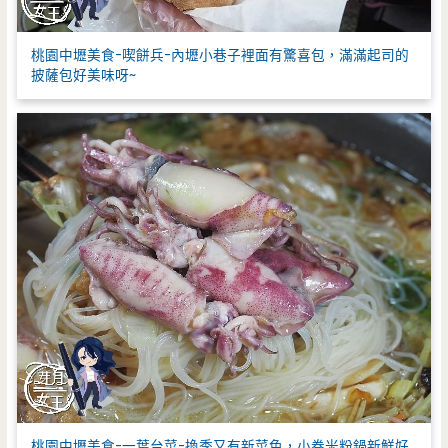
桃園中壢美食-喫餅兵-內壢小巷子裡面有驚喜包，滿滿起司的
披薩包好美味呀~
桃園中壢美食-一葉台菜-換季又有新菜色，小卷米粉鍋新鮮好