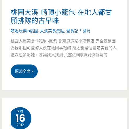
好
桃園大溪-崎頂小籠包-在地人都甘
喝
願排隊的古早味
吃喝玩樂in桃園
,
大溪美食景點
,
愛食記
/
芽月
桃園大溪美食-崎頂小籠包 會知道這家小籠包店 完全就是因
為我那個可愛的大溪在地同事報的 胡太也是個愛吃美食的人
這次也多虧她，才讓我又找到了這家排隊排到快斷氣的
桃
閱讀全文 »
園
大
溪-
6 月
16
崎
2012
頂