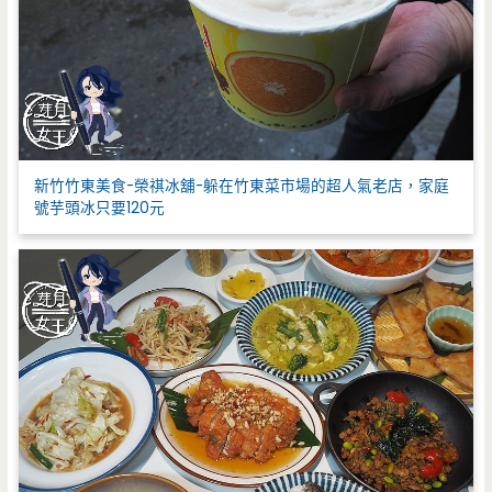
新竹竹東美食-榮祺冰舖-躲在竹東菜市場的超人氣老店，家庭
號芋頭冰只要120元