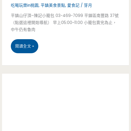
紅
吃喝玩樂in桃園
,
平鎮美食景點
,
愛食記
/
芽月
最
鄉
平鎮山仔頂–陳記小籠包 03-469-7099 平鎮區南豐路 37號
愛!
（點選這裡開始導航） 早上05:00~11:00 小籠包賣完為止，
村
中午仍有魯肉
小
平
閱讀全文 »
木
鎮
屋，
美
甜
食-
蜜
陳
鬆
記
餅
手
好
工
超