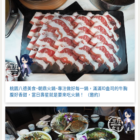
桃園八德美食-朝鼎火鍋-專注做好每一鍋，滿滿10盎司的牛胸
腹好香甜，當日壽星就是要來吃火鍋！ （邀約）