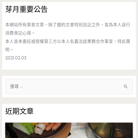
芽月重要公告
本網站所有美食文章，除了邀約文會特別註記之外，皆為本人自行
消費食記心得。
本人並未委託或授權第三方以本人名義洽談業務合作事宜，特此聲
明。
2021.02.03
搜
尋
關
鍵
近期文章
字
: