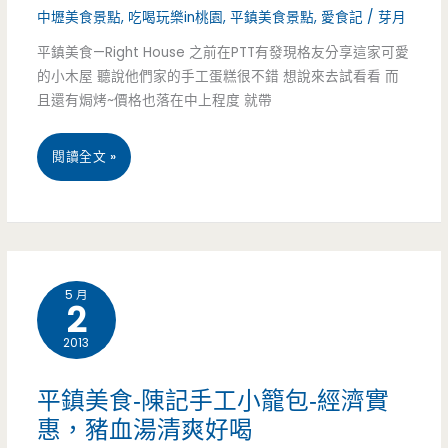
中壢美食景點
,
吃喝玩樂in桃園
,
平鎮美食景點
,
愛食記
/
芽月
料
平鎮美食—Right House 之前在PTT有發現格友分享這家可愛
理-
的小木屋 聽說他們家的手工蛋糕很不錯 想說來去試看看 而
平
且還有焗烤~價格也落在中上程度 就帶
價
平
閱讀全文 »
大
鎮
碗
美
又
食-
美
5 月
2
Right
味，
2013
House
移
-
平鎮美食-陳記手工小籠包-經濟實
工
粉
惠，豬血湯清爽好喝
的