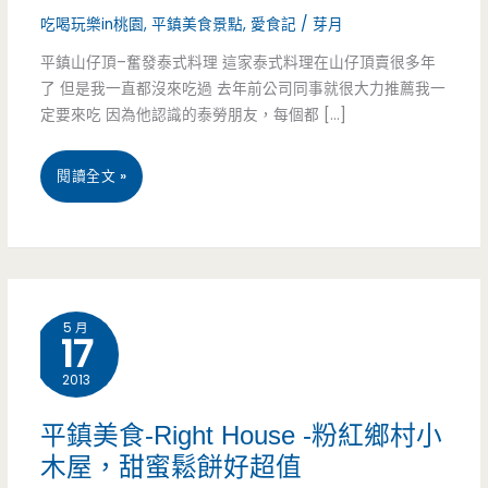
吃喝玩樂in桃園
,
平鎮美食景點
,
愛食記
/
芽月
平鎮山仔頂–奮發泰式料理 這家泰式料理在山仔頂賣很多年
了 但是我一直都沒來吃過 去年前公司同事就很大力推薦我一
定要來吃 因為他認識的泰勞朋友，每個都 […]
平
閱讀全文 »
鎮
美
食-
5 月
17
奮
2013
發
泰
平鎮美食-Right House -粉紅鄉村小
木屋，甜蜜鬆餅好超值
式