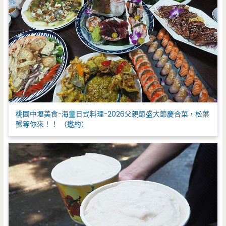
桃園中壢美食-海童日式料理-2026父親節盛大節慶合菜，松葉
蟹等你來！！ （邀約）