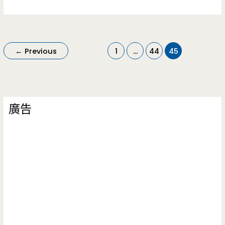
園
大
溪
←
Previous
1
...
44
45
美
食-
達
廣告
摩
麵
店-
怎
可
不