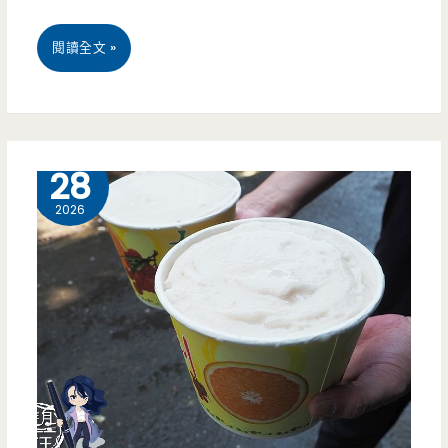
滿
滿
桃
閱讀全文 »
10
園
盎
中
司
壢
7 月
28
的
美
2026
牛
食-
胸
海
腹
童
好
日
香
式
甜，
料