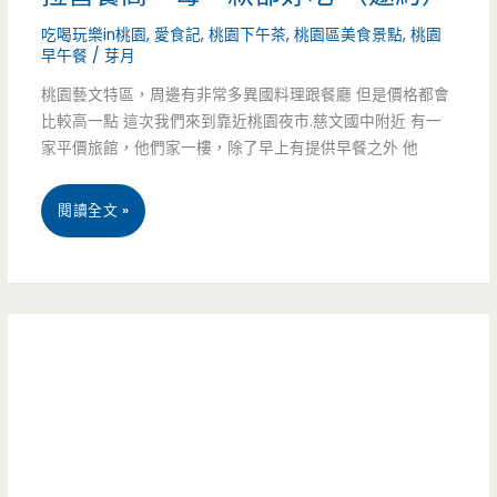
這
吃喝玩樂in桃園
,
愛食記
,
桃園下午茶
,
桃園區美食景點
,
桃園
都
早午餐
/
芽月
家
無
桃園藝文特區，周邊有非常多異國料理跟餐廳 但是價格都會
粉
雷！
比較高一點 這次我們來到靠近桃園夜市.慈文國中附近 有一
漿
家平價旅館，他們家一樓，除了早上有提供早餐之外 他
蛋
桃
閱讀全文 »
餅
園
真
美
的
食-1Pin
好
Pasta
好
義
吃，
品
蘿