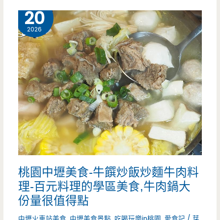
食-
5 月
20
好
三
2026
多，
寶
那
鳳
個
梨
刀
冰-
削
三
麵
輪
拜
車
託
桃園中壢美食-牛饌炒飯炒麵牛肉料
的
你
理-百元料理的學區美食,牛肉鍋大
歷
份量很值得點
們
史
中壢火車站美食
,
中壢美食景點
,
吃喝玩樂in桃園
,
愛食記
/
芽
一