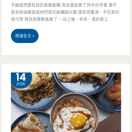
平鎮居然還有超巨無霸飯糰 而且還是賣了35年的早餐 要不
是有粉絲跟我說他們家的飯糰超大顆 還有肉羹湯，不吃真的
很可惜 我就來嘗鮮看看了 一試之後，乖乖，真的會上
桃
閱讀全文 »
園
平
鎮
6 月
14
美
2026
食-
和
平
早