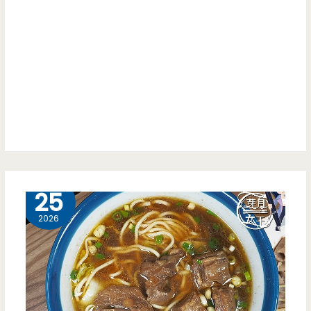
全
合
雞
菜
送
古
你
早
吃
味，
（邀
海
約）
魚
4 月
25
表
2026
現
甚
佳