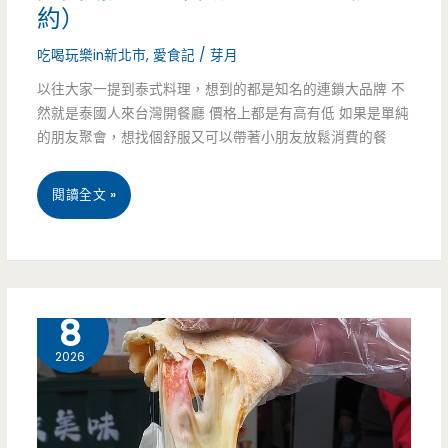
冰
約）
只
吃喝玩樂in新北市
,
愛食記
/
芽月
要
以往大家一提到泰式料理，想到的都是知名的連鎖大品牌 不
然就是泰國人來台灣開餐廳 價格上都是有高有低 如果是單純
120
的朋友聚會，想找個舒服又可以帶著小朋友放鬆消費的餐
元
新
閱讀全文 »
北
土
城
7 月
8
美
2026
食-
饗