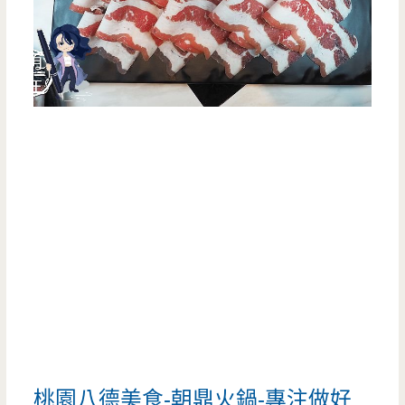
桃園八德美食-朝鼎火鍋-專注做好