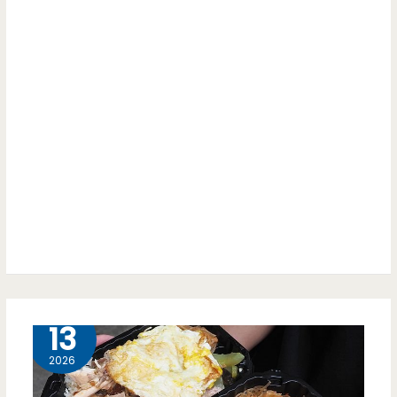
炒
超
飯
棒
炒
麵
牛
肉
料
理-
百
元
5 月
13
料
2026
理