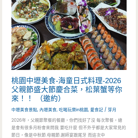
朝
鼎
火
鍋-
專
注
桃園中壢美食-海童日式料理-2026
做
父親節盛大節慶合菜，松葉蟹等你
好
來！！ （邀約）
每
中壢美食景點
,
內壢美食
,
吃喝玩樂in桃園
,
愛食記
/
芽月
一
2026年，父親節聚餐的餐廳，你們找好了沒 每次聚餐，總
是會有很多月粉會來問我 要吃什麼 但不外乎都是大家常見的
鍋，
節日，像是中秋節.母親節.謝師宴跟尾牙 而這次中