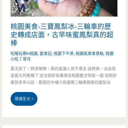
肉
麵-
桃園美食-三寶鳳梨冰-三輪車的歷
新
史轉成店面，古早味蜜鳳梨真的超
品
棒
酸
吃喝玩樂in桃園
,
愛食記
,
桃園下午茶
,
桃園區美食景點
,
桃園
小吃
/
芽月
辣
夏天到了，熱浪陣陣，真的是讓人苦不堪言 這時候，冰品就
湯
是最大的救贖了 這次剛好有事情去桃園藝文特區一趟 就剛好
好
看到多年以前，那個在中埔六街擺著三輪車開賣的鳳梨冰
喝
桃
閱讀全文 »
順
園
口
美
料