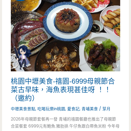
當
食-
划
深
算
紅
又
海
好
鮮
吃
鍋
物-
桃園中壢美食-禧園-6999母親節合
新
菜古早味，海魚表現甚佳呀 ！！
竹
（邀約）
竹
中壢美食景點
,
吃喝玩樂in桃園
,
愛食記
,
青埔美食
/
芽月
北
2026年母親節套餐再一發 青埔的禧園餐廳也推出了母親節
合菜餐套 6999元有鮑魚.豬肋排.午仔魚跟白帶魚米粉 今年母
店-