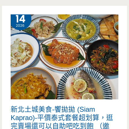
的
7 月
14
超
2026
人
氣
老
店，
家
庭
號
新北土城美食-饗拋拋 (Siam
芋
Kaprao)-平價泰式套餐超划算，逛
頭
完賣場還可以自助吧吃到飽 （邀