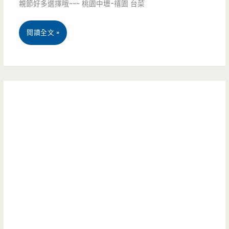
親節好多選擇哦~~~ 桃園中壢-禧園 台菜
提
早
桃
閱讀全文 »
預
園
約
中
吃
壢
火
美
鍋，
食-
還
禧
有
園-6999
免
母
費
親
炸
節