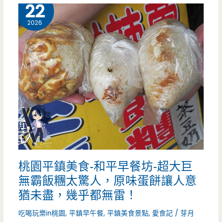
22
卷
2026
米
粉
鍋
新
鮮
好
吃
桃園平鎮美食-和平早餐坊-超大巨
耶
無霸飯糰太驚人，原味蛋餅讓人意
~
猶未盡，幾乎都無雷！
（邀
吃喝玩樂in桃園
,
平鎮早午餐
,
平鎮美食景點
,
愛食記
/
芽月
約）