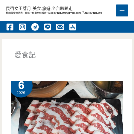
跳
民宿女王芽月-美食.旅遊.全台趴趴走
至
桃園美食部落客，邀約 -民宿合作體驗~ 請洽
cythia0805@gmail.com
//LINE: cythia0805
Main
主
要
Men
內
容
愛食記
8 月
6
2026