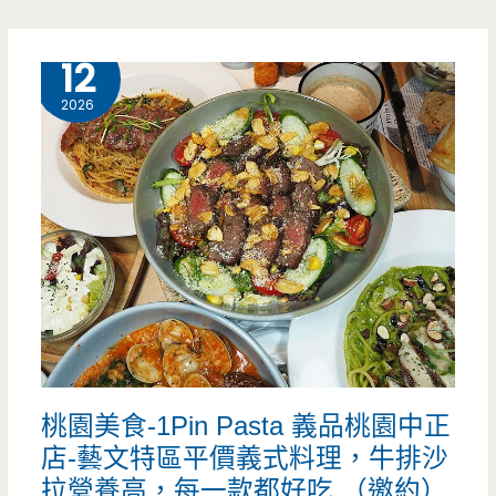
中
原
壢
6 月
12
味
美
2026
蛋
食-
餅
丸
讓
強
人
油
意
飯.
猶
粉
未
漿
盡，
桃園美食-1Pin Pasta 義品桃園中正
蛋
幾
店-藝文特區平價義式料理，牛排沙
餅-
拉營養高，每一款都好吃 （邀約）
乎