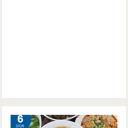
桃
蔔
園
糕.MAMA
中
麵
正
都
店-
很
藝
有
文
特
特
色
區
（邀
平
約）
價
6 月
6
義
2026