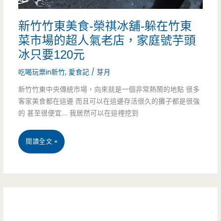
當
理-2026
新竹竹東美食-榮祺冰舖-躲在竹東
日
父
菜市場的超人氣老店，家庭號芋頭
壽
親
冰只要120元
星
節
吃喝玩樂in新竹
,
愛食記
/
芽月
就
盛
新竹竹東中央傳統市場，向來就是一個非常熱鬧的地點 很多
是
客家美食都在這邊 而且可以在這邊存活很久的攤子都是很強
大
的 甚至很便宜…. 我居然可以在這裡挖到
要
節
來
慶
新
閱讀全文 »
吃
合
竹
火
菜，
竹
鍋！
松
東
（邀
葉
美