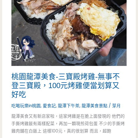
的
學
區
美
食,
牛
桃園龍潭美食-三寶殿烤雞-無事不
肉
登三寶殿，100元烤雞便當划算又
鍋
好吃
大
吃喝玩樂in桃園
,
愛食記
,
龍潭下午茶
,
龍潭美食景點
/
芽月
份
龍潭美食又有新店家啦，這家烤雞是在脆上面發現的 他們的
量
手撕烤雞飯有兩樣配菜，再加一顆現煎荷包蛋 不少的手撕烤
雞肉舖在白飯上 這樣100元，真的很划算 而且，超飽
很