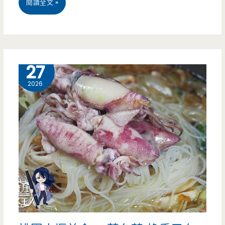
桃
閱讀全文 »
算，
園
逛
中
完
壢
6 月
27
賣
美
2026
場
食-
還
喫
可
餅
以
兵-
自
內
助
壢
吧
小
吃