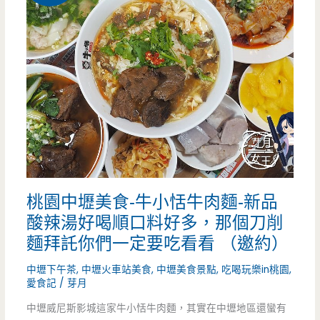
式
料
理，
牛
排
沙
拉
桃園中壢美食-牛小恬牛肉麵-新品
營
酸辣湯好喝順口料好多，那個刀削
養
麵拜託你們一定要吃看看 （邀約）
高，
中壢下午茶
,
中壢火車站美食
,
中壢美食景點
,
吃喝玩樂in桃園
,
每
愛食記
/
芽月
中壢威尼斯影城這家牛小恬牛肉麵，其實在中壢地區還蠻有
一