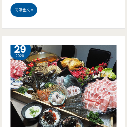
值
桃
閱讀全文 »
得
園
點
龍
潭
4 月
29
美
2026
食-
三
寶
殿
烤
雞-