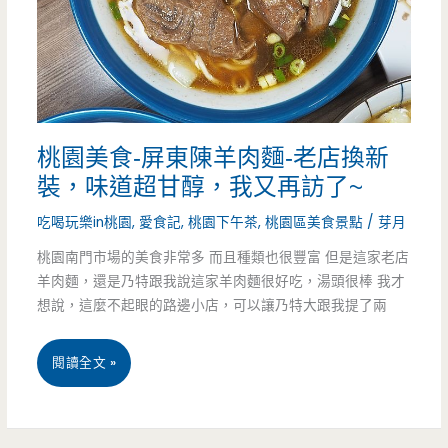
呀
！！
（邀
約）
桃園美食-屏東陳羊肉麵-老店換新
裝，味道超甘醇，我又再訪了~
吃喝玩樂in桃園
,
愛食記
,
桃園下午茶
,
桃園區美食景點
/
芽月
桃園南門市場的美食非常多 而且種類也很豐富 但是這家老店
羊肉麵，還是乃特跟我說這家羊肉麵很好吃，湯頭很棒 我才
想說，這麼不起眼的路邊小店，可以讓乃特大跟我提了兩
桃
閱讀全文 »
園
美