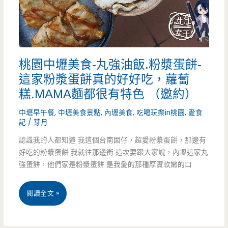
餐
坊-
超
桃園中壢美食-丸強油飯.粉漿蛋餅-
大
這家粉漿蛋餅真的好好吃，蘿蔔
巨
糕.MAMA麵都很有特色 （邀約）
無
中壢早午餐
,
中壢美食景點
,
內壢美食
,
吃喝玩樂in桃園
,
愛食
記
/
芽月
霸
認識我的人都知道 我這個台南囡仔，超愛粉漿蛋餅，那邊有
飯
好吃的粉漿蛋餅 我就往那邊衝 這次要跟大家說，內壢這家丸
糰
強蛋餅，他們家是粉漿蛋餅 是我愛的那種厚實軟嫩的口
太
桃
閱讀全文 »
驚
園
人，