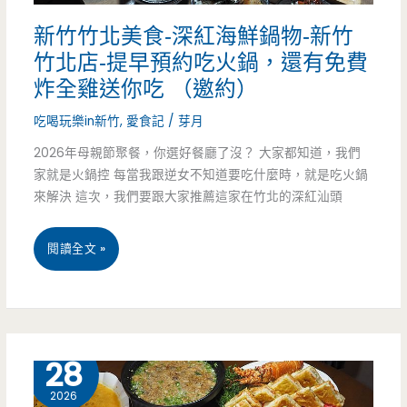
無
新竹竹北美食-深紅海鮮鍋物-新竹
事
竹北店-提早預約吃火鍋，還有免費
不
炸全雞送你吃 （邀約）
登
吃喝玩樂in新竹
,
愛食記
/
芽月
三
2026年母親節聚餐，你選好餐廳了沒？ 大家都知道，我們
家就是火鍋控 每當我跟逆女不知道要吃什麼時，就是吃火鍋
寶
來解決 這次，我們要跟大家推薦這家在竹北的深紅汕頭
殿，
100
新
閱讀全文 »
元
竹
烤
竹
雞
北
4 月
28
便
美
2026