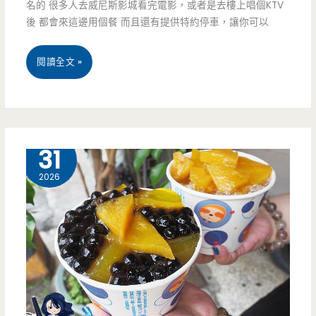
名的 很多人去威尼斯影城看完電影，或者是去樓上唱個KTV
款
後 都會來這邊用個餐 而且還有提供特約停車，讓你可以
都
桃
閱讀全文 »
好
園
吃
中
（邀
壢
5 月
31
約）
美
2026
食-
牛
小
恬
牛