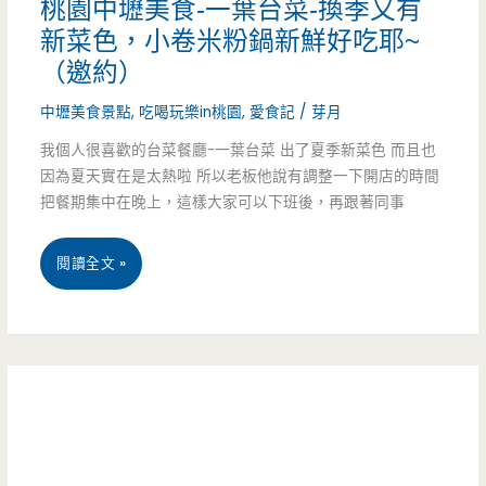
桃園中壢美食-一葉台菜-換季又有
巷
到
新菜色，小卷米粉鍋新鮮好吃耶~
子
（邀約）
飽
裡
中壢美食景點
,
吃喝玩樂in桃園
,
愛食記
/
芽月
（邀
面
我個人很喜歡的台菜餐廳-一葉台菜 出了夏季新菜色 而且也
約）
因為夏天實在是太熱啦 所以老板他說有調整一下開店的時間
有
把餐期集中在晚上，這樣大家可以下班後，再跟著同事
驚
喜
桃
閱讀全文 »
包，
園
滿
中
滿
壢
起
美
司
食-