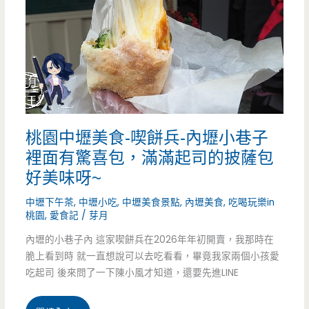
拋
拋
(Siam
Kaprao)-
平
桃園中壢美食-喫餅兵-內壢小巷子
價
裡面有驚喜包，滿滿起司的披薩包
泰
好美味呀~
式
中壢下午茶
,
中壢小吃
,
中壢美食景點
,
內壢美食
,
吃喝玩樂in
桃園
,
愛食記
/
芽月
套
內壢的小巷子內 這家喫餅兵在2026年年初開賣，我那時在
餐
脆上看到時 就一直想說可以去吃看看，畢竟我家兩個小孩愛
超
吃起司 後來問了一下陳小風才知道，還要先進LINE
划