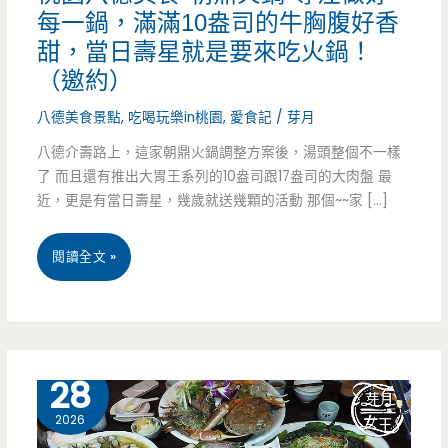
每一鍋，滿滿10盎司的牛胸腹好香
甜，當日壽星就是要來吃火鍋！
（邀約）
八德美食景點
,
吃喝玩樂in桃園
,
愛食記
/
芽月
八德介壽路上，這家朝鼎火鍋調整方案後，湯頭整個不一樣
了 而且還有推出大胃王系列的10盎司跟17盎司的大肉盤 最
近，更是有當日壽星，幾歲就送幾顆的活動 那個~~家 […]
桃
閱讀全文 »
園
八
德
7 月
28
美
2026
食-