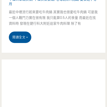
月
轉
定
最近中壢流行起來要吃牛肉鍋 其實我也很愛吃牛肉鍋 可是我
成
要
一個人戰鬥力實在很有限 我只能算0.5人的食量 而最近在找
店
資料時 發現在健行科大附近這家牛肉料理 除了有
吃
面，
看
桃
閱讀全文 »
古
看
園
早
（邀
中
味
約）
壢
蜜
美
鳳
食-
梨
牛
真
饌
的