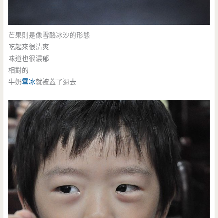
芒果則是像雪酪冰沙的形態
吃起來很清爽
味道也很濃郁
相對的
牛奶
雪冰
就被蓋了過去