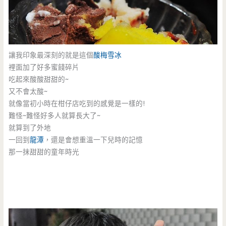
讓我印象最深刻的就是這個
酸梅
雪冰
裡面加了好多蜜餞碎片
吃起來酸酸甜甜的~
又不會太酸~
就像當初小時在柑仔店吃到的感覺是一樣的!
難怪~難怪好多人就算長大了~
就算到了外地
一回到
龍潭
，還是會想重溫一下兒時的記憶
那一抹甜甜的童年時光