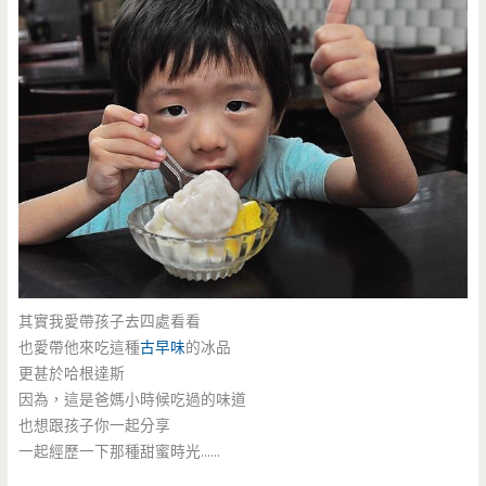
其實我愛帶孩子去四處看看
也愛帶他來吃這種
古早味
的冰品
更甚於哈根達斯
因為，這是爸媽小時候吃過的味道
也想跟孩子你一起分享
一起經歷一下那種甜蜜時光……