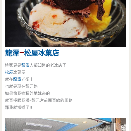
龍潭
–
松屋冰菓店
這家算是
龍潭
人都知道的老冰店了
松屋
冰菓屋
就在
龍潭
老街上
也就是現在龍元路
如果像我這種外地嫁來的
就直接跟我說~龍元宮前面直線的馬路
那我就知道了!!