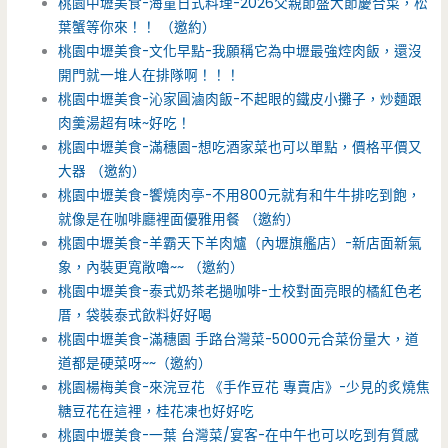
桃園中壢美食-海童日式料理-2026父親節盛大節慶合菜，松
葉蟹等你來！！ （邀約）
桃園中壢美食-文化早點-我願稱它為中壢最強焢肉飯，還沒
開門就一堆人在排隊啊！！！
桃園中壢美食-沁家圓滷肉飯-不起眼的鐵皮小攤子，炒麵跟
肉羹湯超有味~好吃！
桃園中壢美食-滿穗園-想吃酒家菜也可以單點，價格平價又
大器 （邀約）
桃園中壢美食-饗燒肉亭-不用800元就有和牛牛排吃到飽，
就像是在咖啡廳裡面優雅用餐 （邀約）
桃園中壢美食-羊霸天下羊肉爐（內壢旗艦店）-新店面新氣
象，內裝更寬敞嚕~~ （邀約）
桃園中壢美食-泰式奶茶老撾咖啡-士校對面亮眼的橘紅色老
厝，袋裝泰式飲料好好喝
桃園中壢美食-滿穗園 手路台灣菜-5000元合菜份量大，道
道都是硬菜呀~~（邀約）
桃園楊梅美食-來浣豆花 《手作豆花 專賣店》-少見的炙燒焦
糖豆花在這裡，桂花凍也好好吃
桃園中壢美食-一葉 台灣菜/宴客-在中午也可以吃到有質感