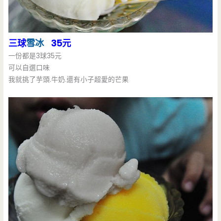
三球
雪冰
35元
一份都是3球35元
可以自選口味
我就挑了芋頭.牛奶.還有小子超愛的芒果