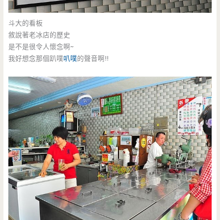
斗大的看板
敘說著老冰店的歷史
是不是很令人懷念啊~
我好想念那個趴噗
叭噗
的聲音啊!!