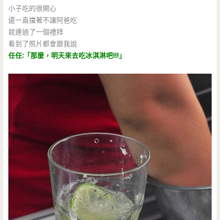
小子吃的很開心
還一直擋著不讓阿爸吃
就連過了一個禮拜
看到了照片都會跟我說
任任:「那麼，明天來去吃冰淇淋吧!!!」