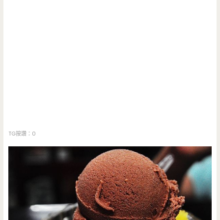
TG按讚：0