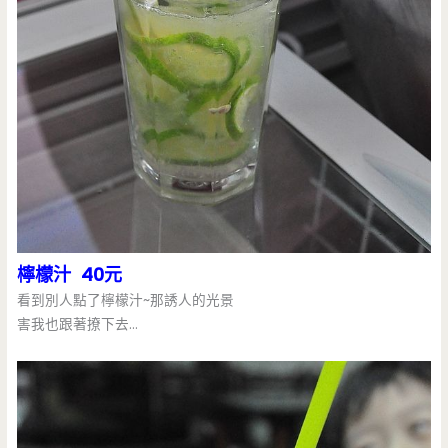
檸檬汁 40元
看到別人點了檸檬汁~那誘人的光景
害我也跟著撩下去…