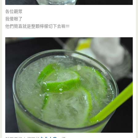
各位觀眾
我傻眼了
他們簡直就是整顆檸檬切下去嘛!!!