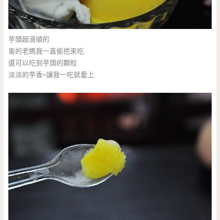
芋頭超滑順的
害的老媽我一直偷挖來吃
還可以吃到芋頭的顆粒
淡淡的芋香~讓我一吃就愛上