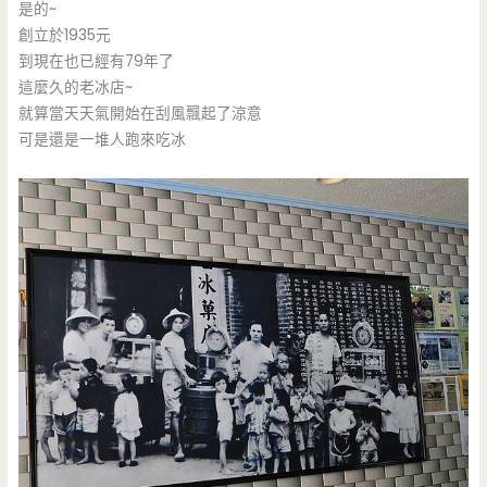
是的~
創立於1935元
到現在也已經有79年了
這麼久的老冰店~
就算當天天氣開始在刮風飄起了涼意
可是還是一堆人跑來吃冰