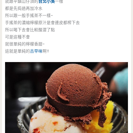
就跟平鎮山仔頂的
台北小吳
一樣
都是先捣過再加冷水
所以跟一般手搖茶不一樣~
手搖茶的濃縮檸檬原汁是會連皮都榨下去
所以喝下去會比較酸澀了點
可是這種不會
就很單純的檸檬香甜~
這就是單純的
古早味
啊!!