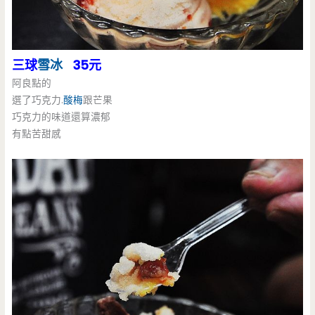
三球
雪冰
35元
阿良點的
選了巧克力.
酸梅
跟芒果
巧克力的味道還算濃郁
有點苦甜感