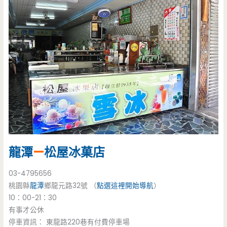
龍潭
—
松屋冰菓店
03-4795656
桃園縣
龍潭
鄉龍元路32號 （
點選這裡開始導航
）
10：00-21：30
有事才公休
停車資訊： 東龍路220巷有付費停車場