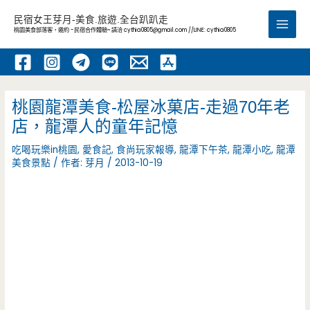
跳
民宿女王芽月-美食.旅遊.全台趴趴走
至
桃園美食部落客，邀約 -民宿合作體驗~ 請洽
cythia0805@gmail.com
//LINE: cythia0805
Main
主
要
Men
內
容
桃園龍潭美食-松屋冰菓店-走過70年老
店，龍潭人的童年記憶
吃喝玩樂in桃園
,
愛食記
,
食尚玩家報導
,
龍潭下午茶
,
龍潭小吃
,
龍潭
美食景點
/ 作者:
芽月
/
2013-10-19