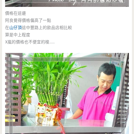
價格在這邊
阿良覺得價格偏高了一點
在
山仔頂
這中豐路上的飲品店相比較
算是中上程度
X嵐的價格也不便宜的梭……