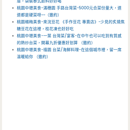
厝，袋裝泰式飲料好好喝
桃園中壢美食-滿穗園 手路台灣菜-5000元合菜份量大，道
道都是硬菜呀~~（邀約）
桃園楊梅美食-來浣豆花 《手作豆花 專賣店》-少見的炙燒焦
糖豆花在這裡，桂花凍也好好吃
桃園中壢美食-一葉 台灣菜/宴客-在中午也可以吃到有質感
的熱炒台菜，開幕九折優惠好划算 （邀約）
桃園中壢美食-禧園 台菜/海鮮料理-在這個城市裡，留一席
溫暖給你 （邀約）