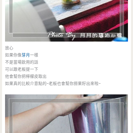
放心
如果你像
芽月
一樣
不是當場飲用的話
可以跟老板提一下
他會幫你把檸檬皮取出
如果真的比較介意點的~老板也會幫你撈果籽出來啦~