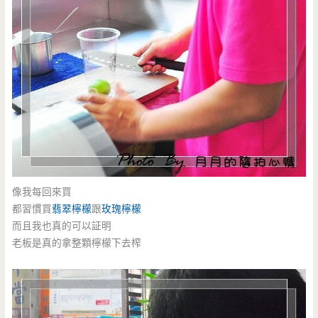
像我每回來買
都習慣買
翡翠檸檬
跟
玫瑰檸檬
而且我也真的可以証明
老板是真的拿整顆檸檬下去榨