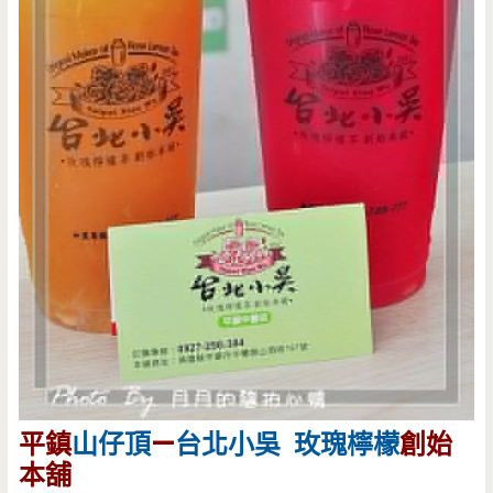
平鎮
山仔頂
—
台北小吳
玫瑰檸檬
創始
本舖