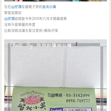
位在
山仔頂
全國電子旁的
台北小吳
算是加盟店
山仔頂
這間是今年2013年六月才開幕營業
沒有什麼華麗的布置
比較沒辦法讓大家注意到~頗為可惜