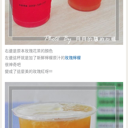
右邊是原本玫瑰花茶的顏色
左邊這杯就是加了新鮮檸檬原汁的
玫瑰檸檬
很神奇吧
變成了這麼美的玫瑰紅呀!!!