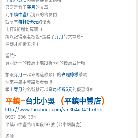
只要是看了
芽月
的文章
到
平鎮中豐店
消費的格友們
就享有
每杯折5元
的優惠
比打9折還划算啊!!!
所以記得跟老板說~是看了
芽月
的文章喲~
這樣才能折五塊!!
當然~
買四送一的優惠不能跟折5元的優惠並行哦
想跟
芽月
一起來喝這款順口的
玫瑰檸檬
茶嗎
快來平鎮中豐路喝看看!!!
報上
芽月
的名號就可以享
每杯折5元
的優惠呀!!!
平鎮–
台北小吳
(
平鎮中豐店
)
http://www.facebook.com/vm3b4u04?fref=ts
0927-296-384
平鎮市中豐路山頂段197號 (公車站牌處)
評論