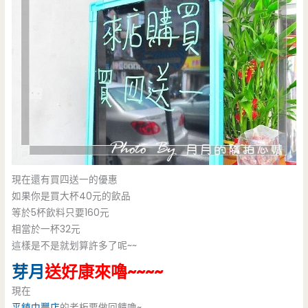
現在還有買四送一的優惠
如果你是買大杯40元的飲品
等於5杯飲料只要160元
相當於一杯32元
這樣是不是就划算許多了呢~~
芽月
送好康來嚕~~~~
現在
平鎮中豐店
的老板要做回饋嚕~