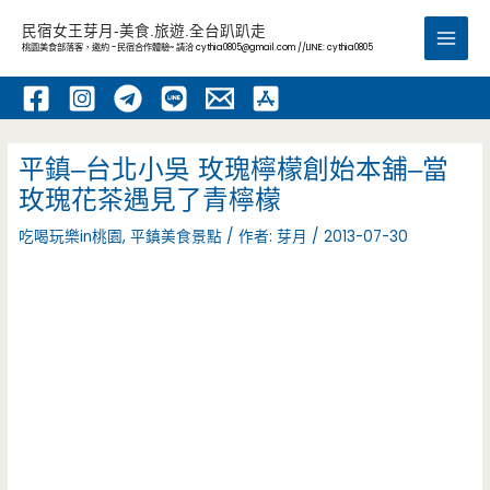
跳
民宿女王芽月-美食.旅遊.全台趴趴走
至
桃園美食部落客，邀約 -民宿合作體驗~ 請洽
cythia0805@gmail.com
//LINE: cythia0805
Main
主
要
Men
內
容
平鎮–台北小吳 玫瑰檸檬創始本舖–當
玫瑰花茶遇見了青檸檬
吃喝玩樂in桃園
,
平鎮美食景點
/ 作者:
芽月
/
2013-07-30