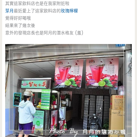
其實這家飲料店也是在我家附近啦
芽月
最近愛上了這家飲料店的
玫瑰檸檬
覺得好好喝哦
結果來了幾次後
意外的發現店長也是阿月的潛水格友 (羞)