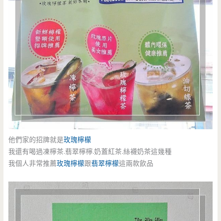
他們家的招牌就是
玫瑰檸檬
我還有喝過凍檸茶.翡翠檸檸.奶蓋紅茶.絲襪奶茶這幾種
我個人非常推薦
玫瑰檸檬
跟
翡翠檸檬
這兩款飲品