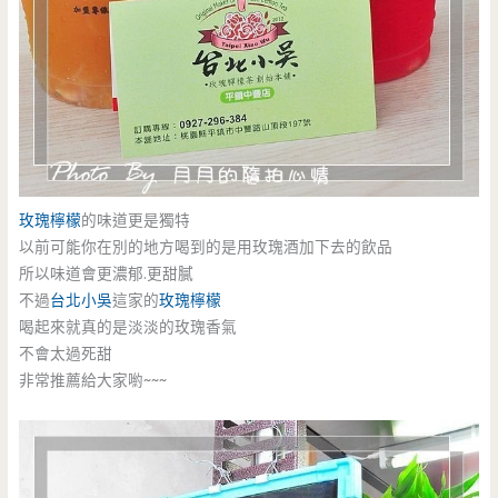
玫瑰檸檬
的味道更是獨特
以前可能你在別的地方喝到的是用玫瑰酒加下去的飲品
所以味道會更濃郁.更甜膩
不過
台北小吳
這家的
玫瑰檸檬
喝起來就真的是淡淡的玫瑰香氣
不會太過死甜
非常推薦給大家喲~~~