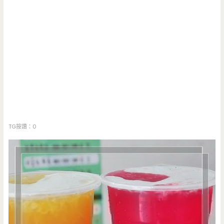
TG按讚：0