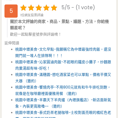
5/5 - (1 vote)
5
1位網友投票評論
關於本文評論的商家、商品、景點、議題、方法，你給幾
顆星呢？
歡迎一起點擊星號參與評論唷！
延伸閱讀
桃園中壢美食-文化早點-我願稱它為中壢最強焢肉飯，還沒
開門就一堆人在排隊啊！！！
桃園中壢美食-沁家圓滷肉飯-不起眼的鐵皮小攤子，炒麵跟
肉羹湯超有味~好吃！
桃園中壢美食-滿穗園-想吃酒家菜也可以單點，價格平價又
大器 （邀約）
桃園中壢美食-饗燒肉亭-不用800元就有和牛牛排吃到飽，
就像是在咖啡廳裡面優雅用餐 （邀約）
桃園中壢美食-羊霸天下羊肉爐（內壢旗艦店）-新店面新氣
象，內裝更寬敞嚕~~ （邀約）
桃園中壢美食-泰式奶茶老撾咖啡-士校對面亮眼的橘紅色老