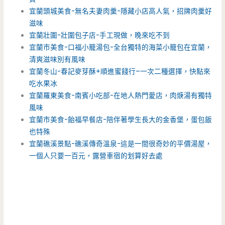
宜蘭頭城美食-無名夫妻肉羹-隱藏小店高人氣，招牌肉羹好
滋味
宜蘭壯圍-壯圍包子店-手工現做，晚來吃不到
宜蘭市美食-口福小籠湯包-全台獨特的海菜小籠包在宜蘭，
清爽滋味別有風味
宜蘭冬山-春記麥芽酥+順進蜜餞行–一次二種選擇，快點來
吃水果冰
宜蘭羅東美食-南賓小吃部-在地人熱門愛店，肉焿湯有獨特
風味
宜蘭市美食-飴福早餐店-陪伴著學生長大的金香堡，蛋包飯
也特殊
宜蘭礁溪景點-礁溪傳奇溫泉-這是一間很奇妙的平價湯屋，
一個人只要一百元，露營車宿的划算好去處