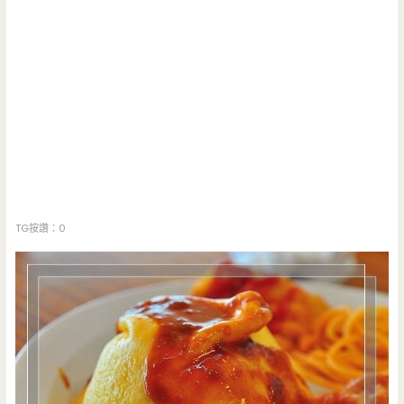
TG按讚：0