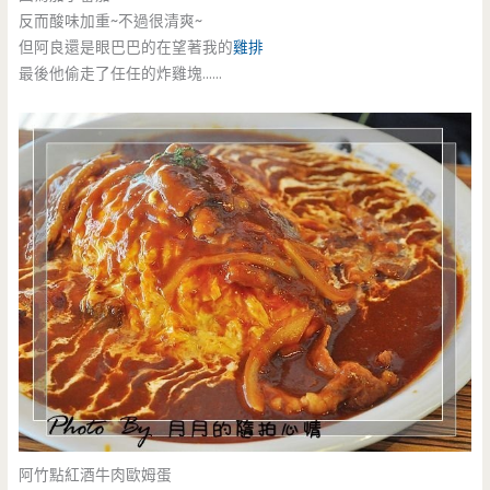
反而酸味加重~不過很清爽~
但阿良還是眼巴巴的在望著我的
雞排
最後他偷走了任任的炸雞塊……
阿竹點紅酒牛肉歐姆蛋