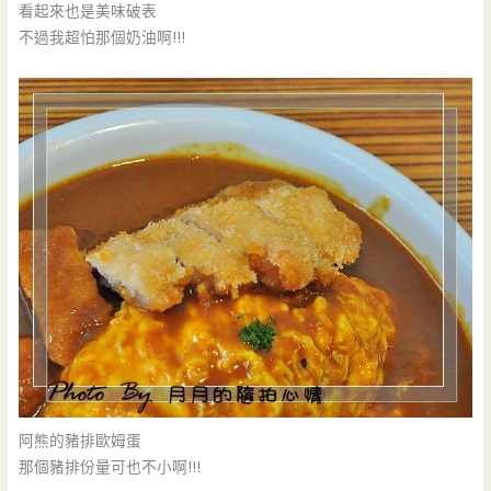
看起來也是美味破表
不過我超怕那個奶油啊!!!
阿熊的豬排歐姆蛋
那個豬排份量可也不小啊!!!