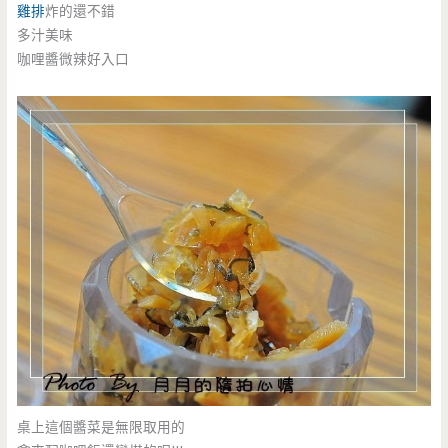
雞排
炸的還不錯
多汁美味
咖哩醬微辣好入口
桌上這個醬菜是無限取用的