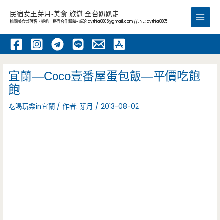
跳
民宿女王芽月-美食.旅遊.全台趴趴走
至
桃園美食部落客，邀約 -民宿合作體驗~ 請洽
cythia0805@gmail.com
//LINE: cythia0805
Main
主
要
Men
內
容
宜蘭—Coco壹番屋蛋包飯—平價吃飽
飽
吃喝玩樂in宜蘭
/ 作者:
芽月
/
2013-08-02