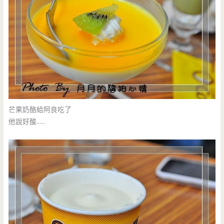
芒果奶酪給阿良吃了
他說好酸……