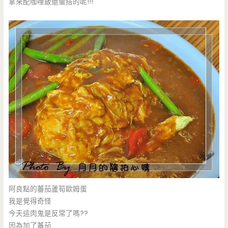
拿來配咖哩飯還蠻搭的呢!!!
阿良點的蕃茄蘆筍歐姆蛋
我是覺得奇怪
今天這肉鬼是反常了嗎??
因為加了蕃茄