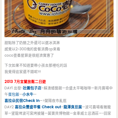
甜點除了奶酪之外還可以選冰淇淋
感覺以2~300塊的套餐消費cp來看
coco壹番屋算是很經濟實惠了
下次如果不知道要帶小孩去那裡吃的話
我覺得這家還不錯呢!!!
2013 7月宜蘭放鬆二日遊
DAY1 出發-
壯圍包子店
–蘇澳蜡藝館—合盛太平喝咖啡—新月廣場中
午
蛋包飯
—
小水牛
—
喜拉朵民宿Check In
—>蘭陽夜市亂逛
DAY2
喜拉朵豐盛早餐 Check out
–
龍潭臭豆腐
—波可農場看豬籠
草—望龍埤波可窯烤披薩—菌寶貝博物館—金車威士忌酒莊—-回家