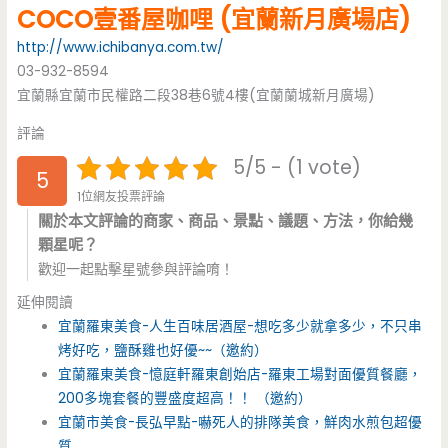
COCO壹番屋咖哩 (宜蘭新月廣場店)
http://www.ichibanya.com.tw/
03-932-8594
宜蘭縣宜蘭市民權路二段38巷6號4樓(宜蘭蘭城新月廣場)
評論
5/5 - (1 vote)
5
1位網友投票評論
關於本文評論的商家、商品、景點、議題、方法，你給幾
顆星呢？
歡迎一起點擊星號參與評論唷！
延伸閱讀
宜蘭羅東美食-人生百味居酒屋-想吃多少就拿多少，不只串
烤好吃，鹽酥雞也好優~~（邀約）
宜蘭羅東美食-憶庭軒羅東創始店-羅東工場對面優質餐廳，
200多塊套餐的豐盛度超高！！ （邀約）
宜蘭市美食-長弘早點-嚇死人的排隊美食，鮮肉水煎包超優
質