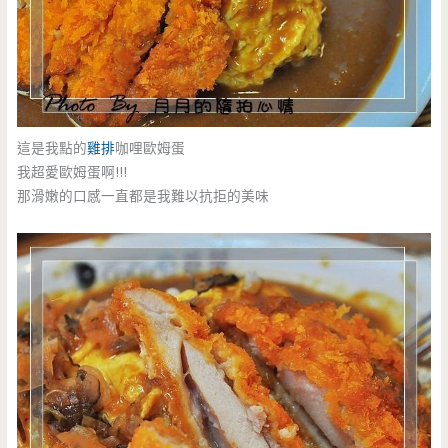
這是我點的
雞排
咖哩歐姆蛋
我超愛歐姆蛋啊!!!
那滑嫩的口感一直都是我難以抗拒的美味