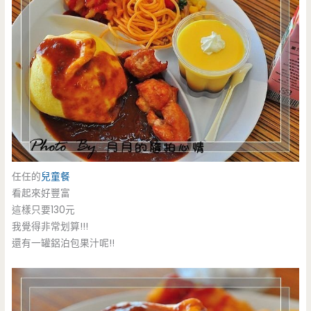
任任的
兒童餐
看起來好豐富
這樣只要130元
我覺得非常划算!!!
還有一罐鋁泊包果汁呢!!