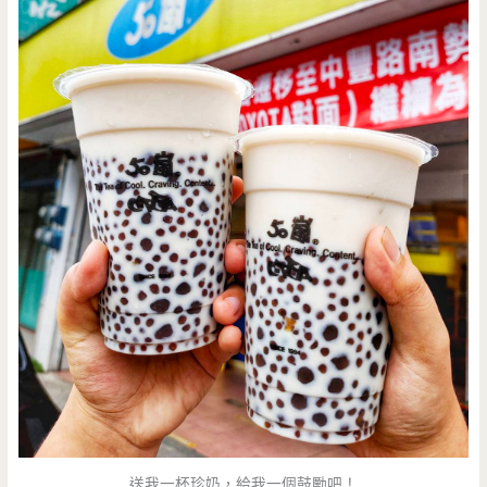
送我一杯珍奶，給我一個鼓勵吧！