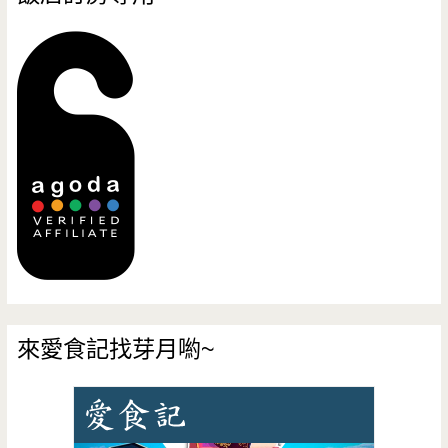
來愛食記找芽月喲~