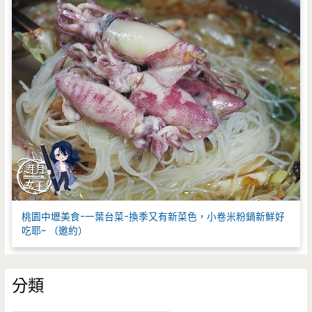
桃園中壢美食-一葉台菜-換季又有新菜色，小卷米粉鍋新鮮好
吃耶~ （邀約）
分類