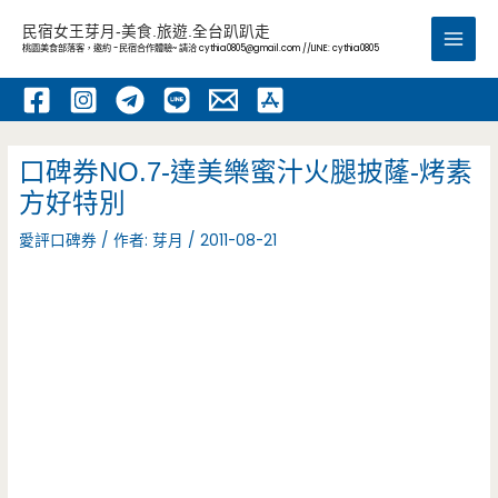
跳
民宿女王芽月-美食.旅遊.全台趴趴走
至
桃園美食部落客，邀約 -民宿合作體驗~ 請洽
cythia0805@gmail.com
//LINE: cythia0805
Main
主
要
Men
內
容
口碑券NO.7-達美樂蜜汁火腿披蕯-烤素
方好特別
愛評口碑券
/ 作者:
芽月
/
2011-08-21