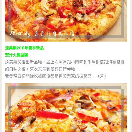
達美樂2011年夏季新品
蜜汁火腿披薩
達美樂又推出新品嚕，屆上次阿月跟小四吃到千層餅皮跟海宴雙拚
的口味之後，這次又拿到愛評口碑券嚕~
我發現自從開始吃披薩後都是達美樂家的披薩耶~~~(羞)