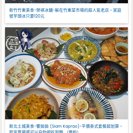
新竹竹東美食-榮祺冰舖-躲在竹東菜市場的超人氣老店，家庭
號芋頭冰只要120元
新北土城美食-饗拋拋 (Siam Kaprao)-平價泰式套餐超划算，
逛完賣場還可以自助吧吃到飽 （邀約）