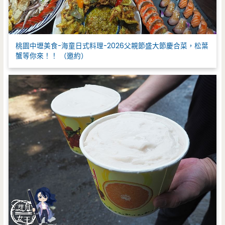
桃園中壢美食-海童日式料理-2026父親節盛大節慶合菜，松葉
蟹等你來！！ （邀約）