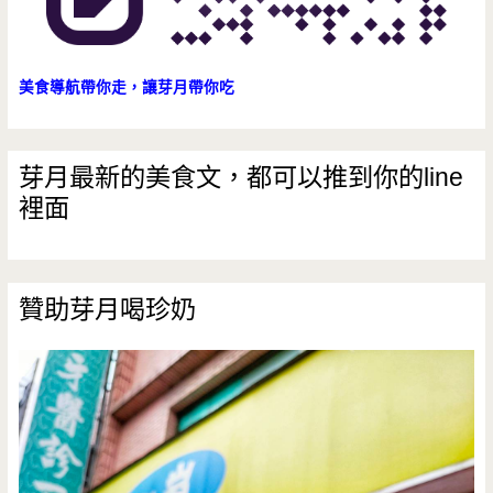
美食導航帶你走，讓芽月帶你吃
芽月最新的美食文，都可以推到你的line
裡面
贊助芽月喝珍奶