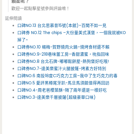
顆星呢？
歡迎一起點擊星號參與評論唷！
延伸閱讀
口碑NO.13 台北思慕昔15號(本館)–百聞不如一見
口碑券 NO.12 The chips –大份量美式漢堡，一個我就被KO
掉了~
口碑券NO.10 楊梅-賀野燒肉火鍋–燒烤食材還不賴
口碑券NO.9-218巷味蕾工房–香甜濃蜜，吮指回味
口碑券NO.8 台北石牌-嘟嘟鬆餅屋-熱狗堡好吃哦!
口碑券NO.7-達美樂蜜汁火腿披蕯-烤素方好特別
口碑NO.6 南投18度C巧克力工房–我中了生巧克力的毒
口碑NO.5 愛評黑樽尾牙趴-馬旦馬須館值得再回訪
口碑NO.4-周老爸櫻葉酥-隔了兩年還是一樣好吃
口碑NO.3-達美樂千層披薩(超級豪華口味)