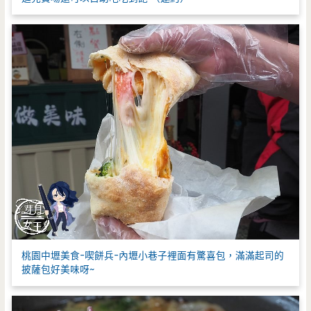
桃園中壢美食-喫餅兵-內壢小巷子裡面有驚喜包，滿滿起司的
披薩包好美味呀~