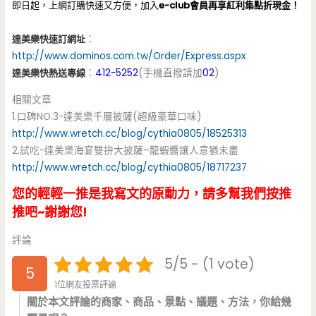
即日起，上網訂購快速又方便，加入
e-club會員再享紅利集點折現金！
達美樂快速訂網址
：
http://www.dominos.com.tw/Order/Express.aspx
達美樂快熱送專線
：
412-5252
(手機直撥請加
02
)
相關文章
1.口碑NO.3-達美樂千層披薩(超級豪華口味)
http://www.wretch.cc/blog/cythia0805/18525313
2.試吃-達美樂海宴雙拚大披薩–龍蝦醬讓人意猶未盡
http://www.wretch.cc/blog/cythia0805/18717237
您的輕輕一推是我寫文的原動力，請多幫我們按推
推吧~謝謝您!
評論
5/5 - (1 vote)
5
1位網友投票評論
關於本文評論的商家、商品、景點、議題、方法，你給幾