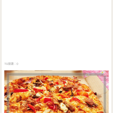
TG按讚：0