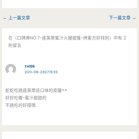
←
上一篇文章
下一篇文章
→
在〈口碑券NO.7-達美樂蜜汁火腿披蕯-烤素方好特別〉中有 2
則留言
TH105
2011-08-2307:19:33
蛇蛇吃過達美樂這口味的皮薩^^
好好吃喔~蜜汁甜甜的
不過吃的好撐噢..