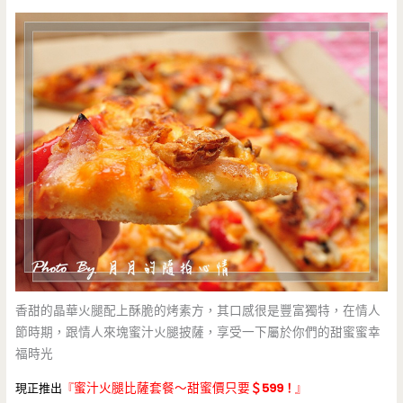
香甜的晶華火腿配上酥脆的烤素方，其口感很是豐富獨特，在情人
節時期，跟情人來塊蜜汁火腿披薩，享受一下屬於你們的甜蜜蜜幸
福時光
現正推出
『
蜜汁火腿比薩套餐～甜蜜價只要
＄599！
』