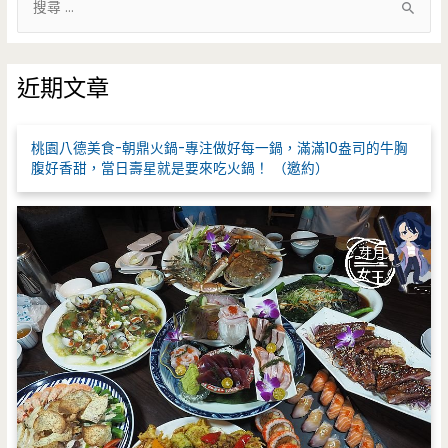
尋
關
鍵
近期文章
字
:
桃園八德美食-朝鼎火鍋-專注做好每一鍋，滿滿10盎司的牛胸
腹好香甜，當日壽星就是要來吃火鍋！ （邀約）