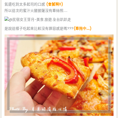
氣還吃到太多起司的口感
(會膩啊!!)
所以這次的蜜汁火腿披薩沒有牽絲照…..
是說這樣子吃起來比較沒有罪惡感是嗎???
(牽拖中….)