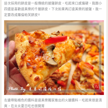
這次採用的餅皮是一般傳統的披薩餅皮，吃起來口感偏硬，我跟小
四還是喜歡達美樂的千層餅皮，下次如果再訂達美樂的披薩，我一
定要改成羅倫帕芙餅皮!!
左邊帶點橘色的醬料是達美樂獨家推出的火腿醬料，吃起來很是清
爽，在炎炎夏日吃也很開胃