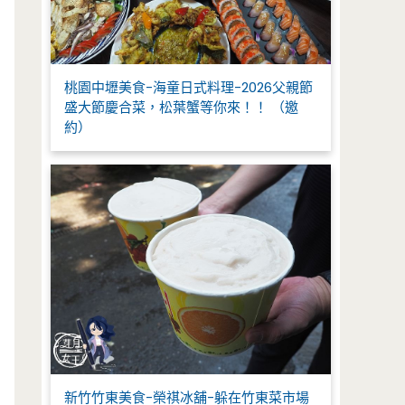
桃園中壢美食-海童日式料理-2026父親節
盛大節慶合菜，松葉蟹等你來！！ （邀
約）
新竹竹東美食-榮祺冰舖-躲在竹東菜市場