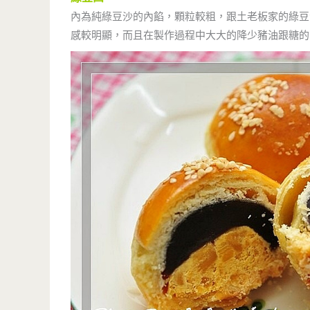
內為純綠豆沙的內餡，顆粒較粗，跟土老板家的綠豆
感較明顯，而且在製作過程中大大的降少豬油跟糖的