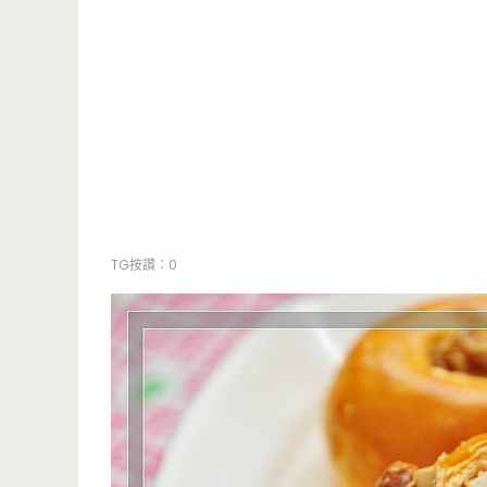
TG按讚：0