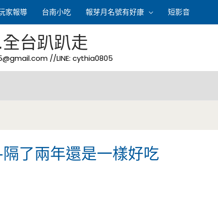
玩家報導
台南小吃
報芽月名號有好康
短影音
.全台趴趴走
05@gmail.com
//LINE: cythia0805
酥-隔了兩年還是一樣好吃