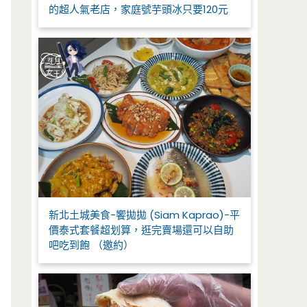
的超人氣老店，家庭號芋頭冰只要120元
新北土城美食-饗拋拋 (Siam Kaprao)-平
價泰式套餐超划算，逛完賣場還可以自助
吧吃到飽 （邀約）