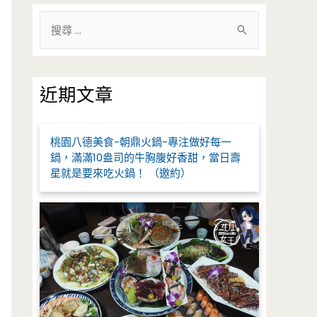
搜
尋
關
鍵
近期文章
字
:
桃園八德美食-朝鼎火鍋-專注做好每一
鍋，滿滿10盎司的牛胸腹好香甜，當日壽
星就是要來吃火鍋！ （邀約）