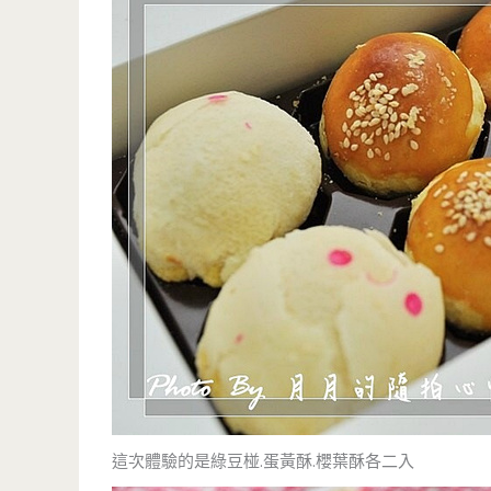
這次體驗的是綠豆椪.蛋黃酥.櫻葉酥各二入