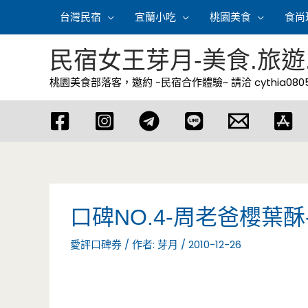
跳
台灣民宿
宜蘭小吃
桃園美食
食尚
至
主
民宿女王芽月-美食.旅遊
要
桃園美食部落客，邀約 -民宿合作體驗~ 請洽
cythia08
內
容
口碑NO.4-周老爸櫻葉
愛評口碑券
/ 作者:
芽月
/
2010-12-26