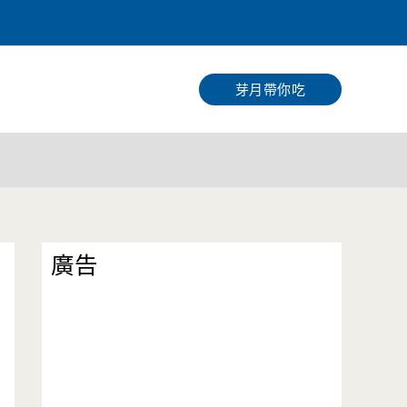
搜
尋
芽月帶你吃
廣告