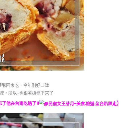
櫻葉酥回家吃，今年剛好口碑
裡，所以~也跟著搶標下來了
了他在台南吃過了!!
)