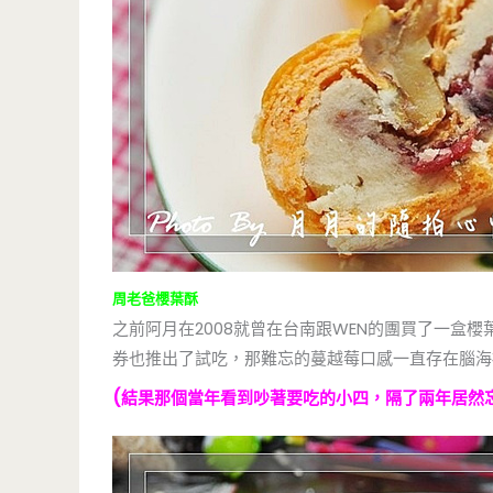
周老爸櫻葉酥
之前阿月在2008就曾在台南跟WEN的團買了一盒
券也推出了試吃，那難忘的蔓越莓口感一直存在腦海
(結果那個當年看到吵著要吃的小四，隔了兩年居然忘