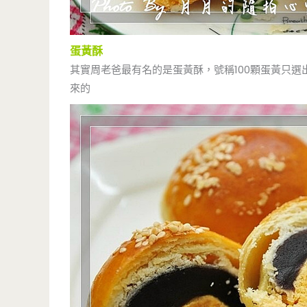
蛋黃酥
其實周老爸最有名的是蛋黃酥，號稱100顆蛋黃只選
來的