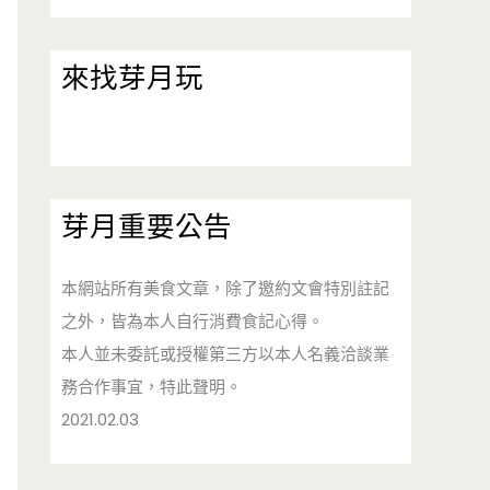
來找芽月玩
芽月重要公告
本網站所有美食文章，除了邀約文會特別註記
之外，皆為本人自行消費食記心得。
本人並未委託或授權第三方以本人名義洽談業
務合作事宜，特此聲明。
2021.02.03