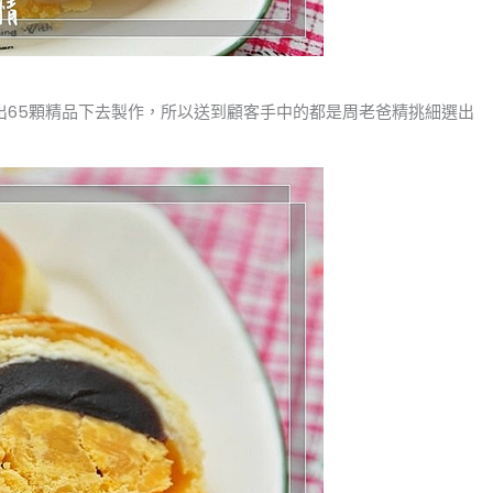
出65顆精品下去製作，所以送到顧客手中的都是周老爸精挑細選出