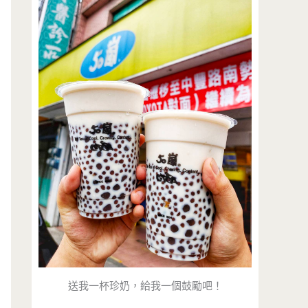
送我一杯珍奶，給我一個鼓勵吧！