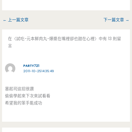
←
上一篇文章
下一篇文章
→
在〈試吃-元本鮮肉丸-爆漿在嘴裡卻也甜在心裡〉中有 13 則留
言
PARTY721
2011-10-2514:35:49
塞起司這招很讚
偷偷學起來下次來試看看
希望我的笨手能成功