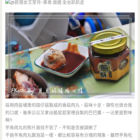
採用肉投埔里的鈕仔菇製成的香菇肉丸，菇味十足，彈性也很合我
的口感，後來公公又拿出藍屁屁家裡自製的巴巴醬，一沾更是對味
啊!!
芋角肉丸的照片我找不到了，不知是否被誤刪了
不過芋角肉丸跟泡菜一樣，都比較容易有分塊的現象，雖然芋角吃