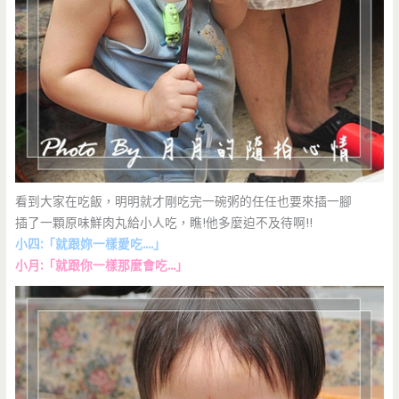
看到大家在吃飯，明明就才剛吃完一碗粥的任任也要來插一腳
插了一顆原味鮮肉丸給小人吃，瞧!他多麼迫不及待啊!!
小四:「就跟妳一樣愛吃….」
小月:「就跟你一樣那麼會吃…」