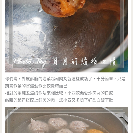
你們瞧，外皮酥脆的泡菜起司肉丸就這樣成功了，十分簡單，只是
前置作業的塞爆動作比較費時而已
相對於單純煮湯的作法來相比較，小四較偏愛炸肉丸的口感
鹹甜的起司搭配上鮮美的肉，讓小四又多嗑了好些白飯下肚