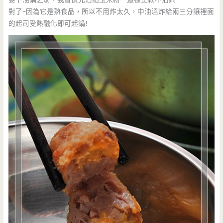
對了~因為它是熟食品，所以不用炸太久，中油溫炸給兩三分讓裡面
的起司受熱融化即可起鍋!