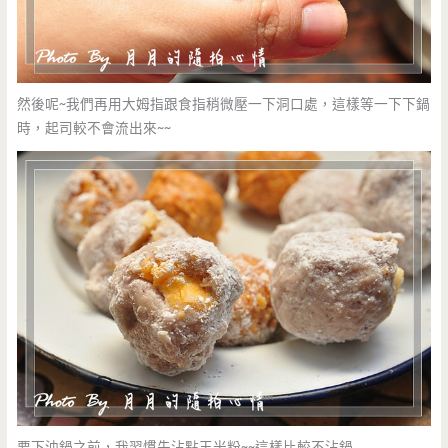
然後呢~我們再用大姆指跟食指稍微壓一下洞口處，這樣等一下下鍋
時，起司較不會流出來~~
要下油鍋之前，我習慣先沾點玉米粉~~這樣比較不沾鍋