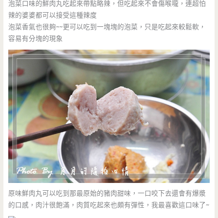
泡菜口味的鮮肉丸吃起來帶點略辣，但吃起來不會傷喉嚨，連超怕
辣的婆婆都可以接受這種辣度
泡菜香氣也很夠~~更可以吃到一塊塊的泡菜，只是吃起來較鬆軟，
容易有分塊的現象
原味鮮肉丸可以吃到那最原始的豬肉甜味，一口咬下去還會有爆漿
的口感，肉汁很飽滿，肉質吃起來也頗有彈性，我最喜歡這口味了~