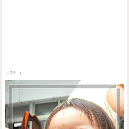
TG按讚：0