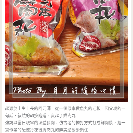
起源於土生土長的阿元師，從一個原本做魚丸的老板，因父親的一
句話，毅然的轉換跑道，賣起了鮮肉丸
強調以當日現宰的溫體豬肉，仿古老的捶打方式打成鮮肉漿，經一
貫作業的急速冷凍後將肉丸的鮮美給緊緊鎖住