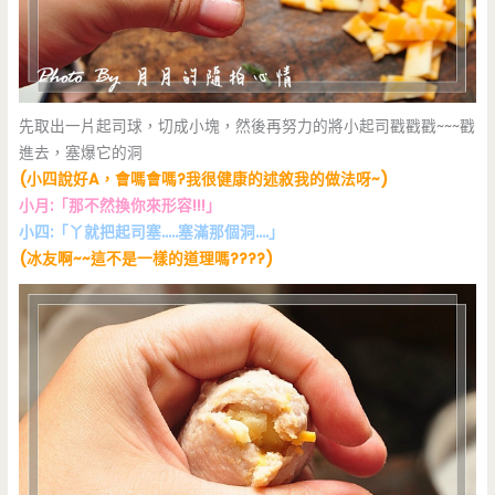
先取出一片起司球，切成小塊，然後再努力的將小起司戳戳戳~~~戳
進去，塞爆它的洞
(小四說好A，會嗎會嗎?我很健康的述敘我的做法呀~)
小月:「那不然換你來形容!!!」
小四:「丫就把起司塞…..塞滿那個洞….」
(冰友啊~~這不是一樣的道理嗎????)