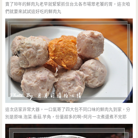
賣了18年的鮮肉丸老早就緊緊抓住台北各市場眾老饕的胃，這次咱
們就要來試試這好吃的鮮肉丸
這次店家非常大器，一口氣寄了四大包不同口味的鮮肉丸到家，分
別是原味.泡菜.香菇.芋角，份量超多的啊~阿月一次煮還煮不完耶