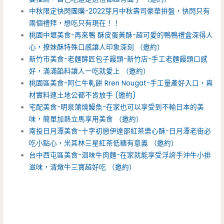
中秋限定快閃團購-2022芽月中秋壽司豪華拚盤，快閃只有
兩個禮拜，想吃只有現在！！
桃園中壢美食-再來鴨 酥皮蛋黃酥-超可愛的鴨鴨禮盒深得人
心，撩妹酥特殊口感讓人印象深刻 （邀約）
新竹市美食-老麵酵匠包子饅頭-新竹店-手工老麵饅頭口感
好，滿滿餡料讓人一吃就愛上 （邀約）
桃園區美食-阿仁牛軋餅 Rren Nougat-手工量產好入口，真
材實料連土地公都不肯放手 (邀約)
宅配美食-明泉蒲燒鰻魚-在家也可以享受到不輸日本的美
味，簡單加熱立馬享用美食 （邀約）
南投日月潭美食-十字初戀伊達邵紅茶樂心酥-日月潭老街必
吃小點心，米其林三星紅茶低糖有意義 （邀約）
台中西屯區美食-洄味牛肉麵-在家就能享受浮誇手沖牛小排
滋味，清燉牛三寶超好吃 （邀約）