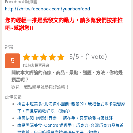
Facebook粉絲團
http://zh-tw.facebook.com/yuanbenfood
您的輕輕一推是我發文的動力，請多幫我們按推推
吧~感謝您!!
評論
5/5 - (1 vote)
5
1位網友投票評論
關於本文評論的商家、商品、景點、議題、方法，你給幾
顆星呢？
歡迎一起點擊星號參與評論唷！
延伸閱讀
桃園中壢美食-北海道小圓餅-親愛的，我把台式馬卡龍變厚
了，而且更鬆軟好吃 （邀約）
桃園快閃-幽靈鮭貝醬-一瓶在手，只要給我白飯就好
南投團購美食-Cona’s 妮娜手工巧克力-台灣巧克力品牌首
要推薦，自己吃還是送禮都超有面子 （邀約）