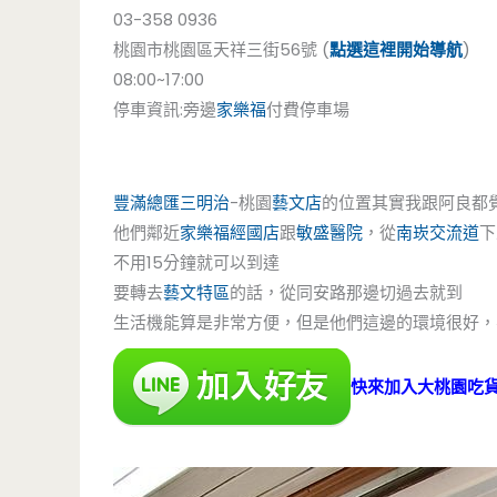
03-358 0936
桃園市桃園區天祥三街56號 (
點選這裡開始導航
)
08:00~17:00
停車資訊:旁邊
家樂福
付費停車場
豐滿總匯三明治
-桃園
藝文店
的位置其實我跟阿良都
他們鄰近
家樂福
經國店
跟
敏盛醫院
，從
南崁交流道
下
不用15分鐘就可以到達
要轉去
藝文特區
的話，從同安路那邊切過去就到
生活機能算是非常方便，但是他們這邊的環境很好，不
快來加入大桃園吃貨