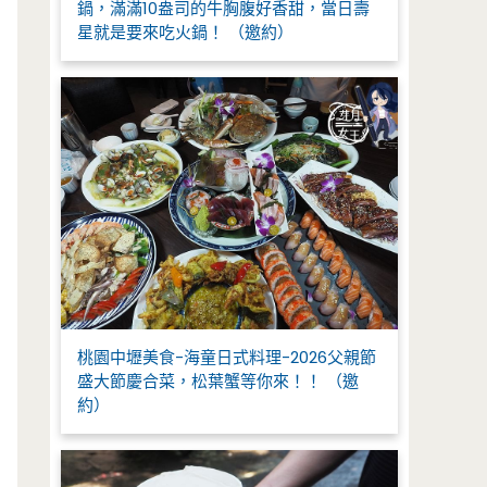
鍋，滿滿10盎司的牛胸腹好香甜，當日壽
星就是要來吃火鍋！ （邀約）
桃園中壢美食-海童日式料理-2026父親節
盛大節慶合菜，松葉蟹等你來！！ （邀
約）