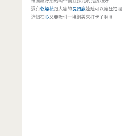
裡面超好拍的啊~~而且採光明亮度超好
還有
乾燥花
跟大隻的
長頸鹿
娃娃可以瘋狂拍照
這個在
IG
又要吸引一堆網美來打卡了啊!!!