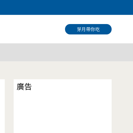
搜
尋
芽月帶你吃
廣告