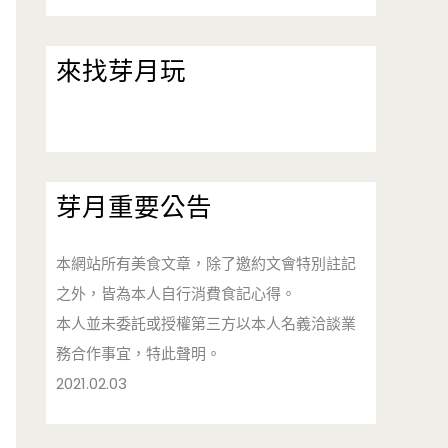
來找芽月玩
芽月重要公告
本網站所有美食文章，除了邀約文會特別註記
之外，皆為本人自行消費食記心得。
本人並未委託或授權第三方以本人名義洽談業
務合作事宜，特此聲明。
2021.02.03