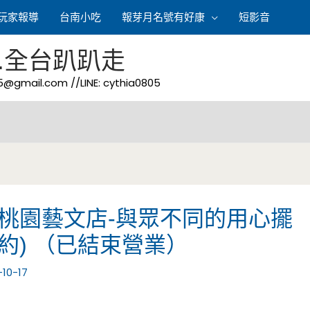
玩家報導
台南小吃
報芽月名號有好康
短影音
.全台趴趴走
05@gmail.com
//LINE: cythia0805
-桃園藝文店-與眾不同的用心擺
邀約) （已結束營業）
-10-17