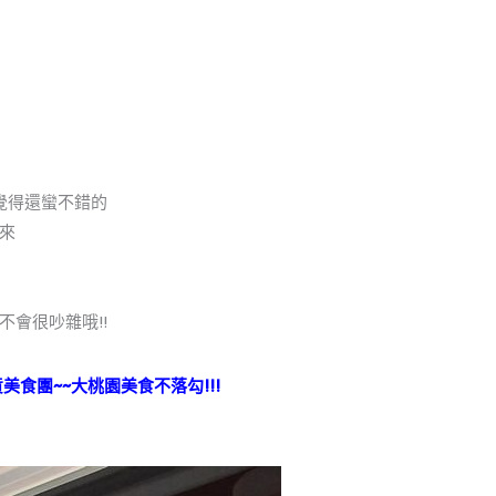
覺得還蠻不錯的
來
會很吵雜哦!!
美食團~~大桃園美食不落勾!!!