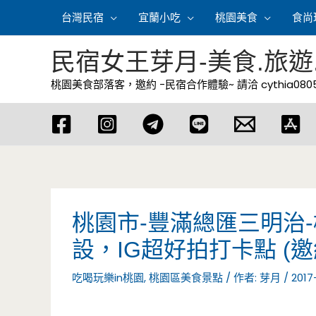
跳
台灣民宿
宜蘭小吃
桃園美食
食尚
至
主
民宿女王芽月-美食.旅遊
要
桃園美食部落客，邀約 -民宿合作體驗~ 請洽
cythia08
內
容
桃園市-豐滿總匯三明治
設，IG超好拍打卡點 (
吃喝玩樂in桃園
,
桃園區美食景點
/ 作者:
芽月
/
2017