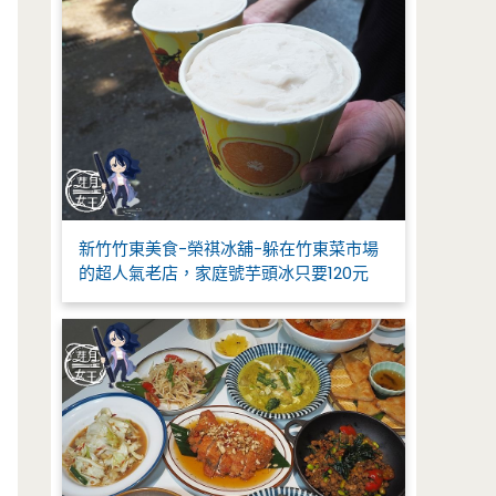
新竹竹東美食-榮祺冰舖-躲在竹東菜市場
的超人氣老店，家庭號芋頭冰只要120元