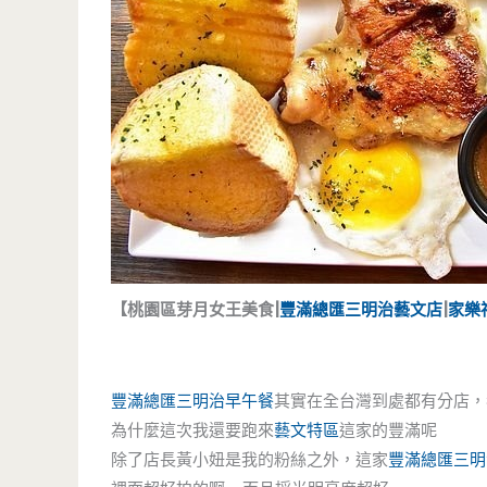
【桃園區芽月女王美食|
豐滿總匯三明治
藝文店
|
家樂
豐滿總匯三明治
早午餐
其實在全台灣到處都有分店，
為什麼這次我還要跑來
藝文特區
這家的豐滿呢
除了店長黃小妞是我的粉絲之外，這家
豐滿總匯三明