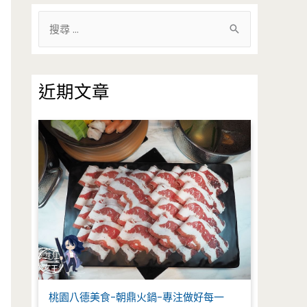
搜
尋
關
鍵
近期文章
字
:
桃園八德美食-朝鼎火鍋-專注做好每一