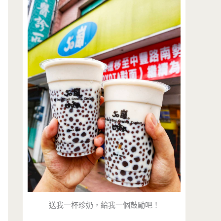
送我一杯珍奶，給我一個鼓勵吧！