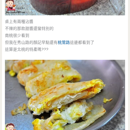
桌上有兩種沾醬
不辣的那款甜醬還蠻特別的
南桃很少看到
但我在秀山路的顏記早點還有
桃鶯路
這邊都看到了
這算是北桃的特產嗎???