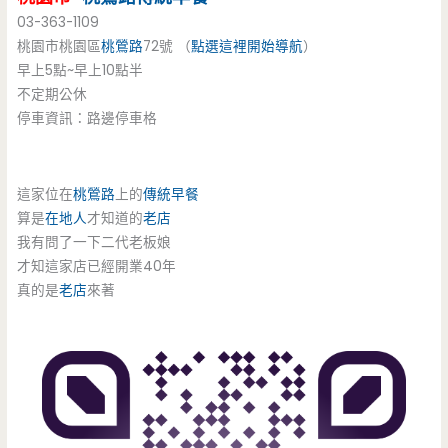
03-363-1109
桃園市桃園區
桃鶯路
72號 （
點選這裡開始導航
）
早上5點~早上10點半
不定期公休
停車資訊：路邊停車格
這家位在
桃鶯路
上的
傳統早餐
算是
在地人
才知道的
老店
我有問了一下二代老板娘
才知這家店已經開業40年
真的是
老店
來著