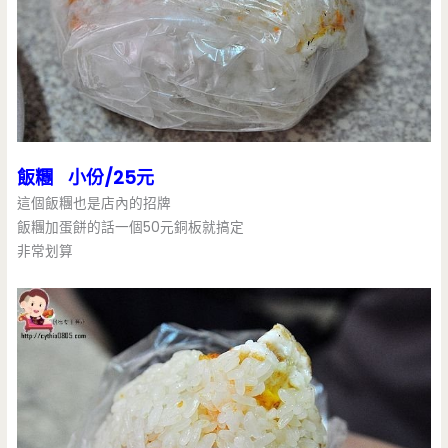
飯糰 小份/25元
這個飯糰也是店內的招牌
飯糰加蛋餅的話一個50元銅板就搞定
非常划算