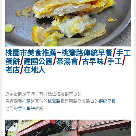
桃園市美食
推薦
–
桃鶯路
傳統早餐
/
手工
蛋餅
/
建國公園
/
茶湯會
/
古早味
/
手工
/
老店
/
在地人
這家蛋餅是前陣子有好幾位格友都有提到
最近跟我
推薦
這家位於
桃鶯路
跟建國路交叉路口的
傳統早餐
他們的
手工蛋餅
很威