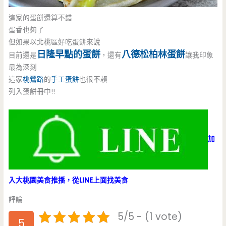
這家的蛋餅還算不錯
蛋香也夠了
但如果以北桃區好吃蛋餅來說
日隆早點的蛋餅
八德松柏林蛋餅
目前還是
，還有
讓我印象
最為深刻
這家
桃鶯路
的
手工蛋餅
也很不賴
列入蛋餅冊中!!
加
入大桃園美食推播，從LINE上面找美食
評論
5/5 - (1 vote)
5