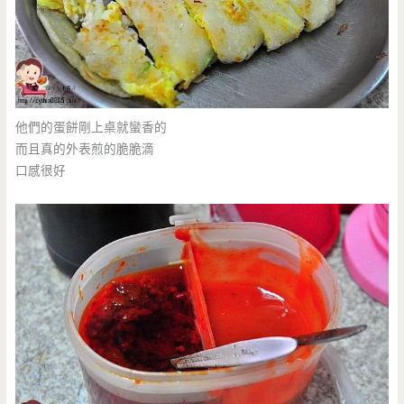
他們的蛋餅剛上桌就蠻香的
而且真的外表煎的脆脆滴
口感很好