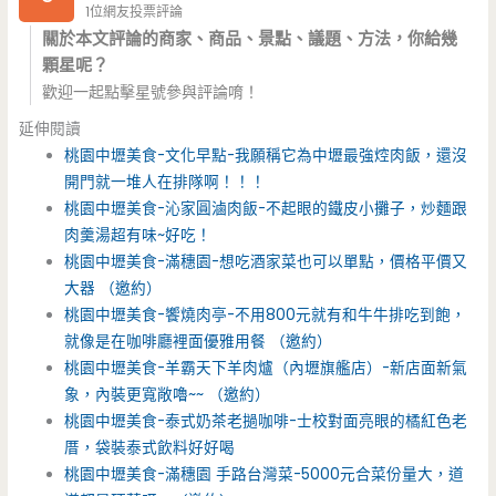
1位網友投票評論
關於本文評論的商家、商品、景點、議題、方法，你給幾
顆星呢？
歡迎一起點擊星號參與評論唷！
延伸閱讀
桃園中壢美食-文化早點-我願稱它為中壢最強焢肉飯，還沒
開門就一堆人在排隊啊！！！
桃園中壢美食-沁家圓滷肉飯-不起眼的鐵皮小攤子，炒麵跟
肉羹湯超有味~好吃！
桃園中壢美食-滿穗園-想吃酒家菜也可以單點，價格平價又
大器 （邀約）
桃園中壢美食-饗燒肉亭-不用800元就有和牛牛排吃到飽，
就像是在咖啡廳裡面優雅用餐 （邀約）
桃園中壢美食-羊霸天下羊肉爐（內壢旗艦店）-新店面新氣
象，內裝更寬敞嚕~~ （邀約）
桃園中壢美食-泰式奶茶老撾咖啡-士校對面亮眼的橘紅色老
厝，袋裝泰式飲料好好喝
桃園中壢美食-滿穗園 手路台灣菜-5000元合菜份量大，道