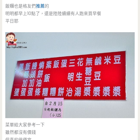
飯糰也是格友們
推薦
的
明明都早上10點了，還是陸陸續續有人跑來買早餐
平日耶
菜單給大家參考一下
雖然都沒有價錢
但真的很便宜