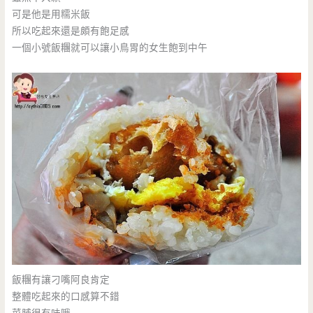
可是他是用糯米飯
所以吃起來還是頗有飽足感
一個小號飯糰就可以讓小鳥胃的女生飽到中午
飯糰有讓刁嘴阿良肯定
整體吃起來的口感算不錯