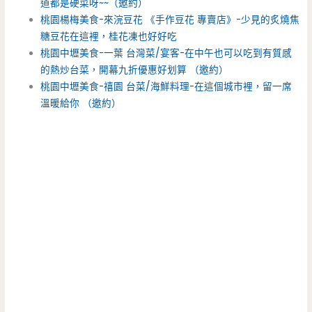
道都是硬菜呀~~（邀約）
桃園楊梅美食-來浣豆花 《手作豆花 專賣店》-少見的炙燒焦
糖豆花在這裡，桂花凍也好好吃
桃園中壢美食-一葉 台灣菜/宴客-在中午也可以吃到有質感
的熱炒台菜，開幕九折優惠好划算 （邀約）
桃園中壢美食-禧園 台菜/海鮮料理-在這個城市裡，留一席
溫暖給你 （邀約）