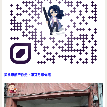
美食導航帶你走，讓芽月帶你吃