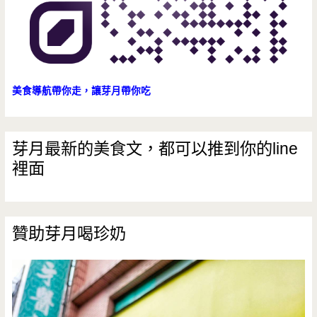
美食導航帶你走，讓芽月帶你吃
芽月最新的美食文，都可以推到你的line
裡面
贊助芽月喝珍奶