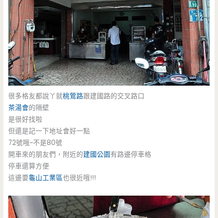
很多格友都說丫就
桃鶯路
跟建國路的交叉路口
茶湯會
的隔壁
是很好找啦
但還是記一下地址會好一點
72號哦~不是80號
開車來的朋友們，附近的
建國公園
有路邊停車格
停車還算方便
這邊要
龜山
工業區
也很近哦!!!