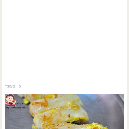
TG按讚：0