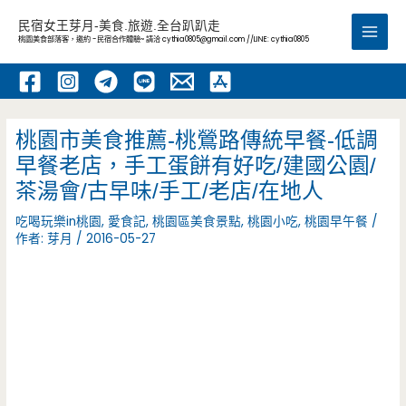
跳
民宿女王芽月-美食.旅遊.全台趴趴走
至
桃園美食部落客，邀約 -民宿合作體驗~ 請洽
cythia0805@gmail.com
//LINE: cythia0805
Main
主
要
Men
內
容
桃園市美食推薦-桃鶯路傳統早餐-低調
早餐老店，手工蛋餅有好吃/建國公園/
茶湯會/古早味/手工/老店/在地人
吃喝玩樂in桃園
,
愛食記
,
桃園區美食景點
,
桃園小吃
,
桃園早午餐
/
作者:
芽月
/
2016-05-27