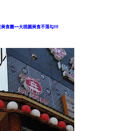
美食團~~大桃園美食不落勾!!!