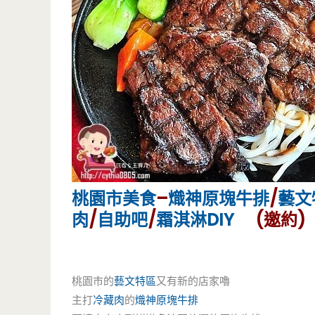
桃園市美食
–
熾神原塊牛排
/
藝文
肉
/
自助吧
/
霜淇淋DIY
(邀約)
桃園市的
藝文特區
又有新的店家嚕
主打
冷藏肉
的
熾神原塊牛排