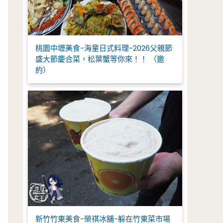
桃園中壢美食-海童日式料理-2026父親節
盛大節慶合菜，松葉蟹等你來！！ （邀
約）
新竹竹東美食-榮祺冰舖-躲在竹東菜市場