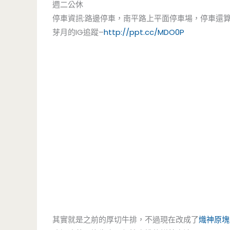
週二公休
停車資訊:路邊停車，南平路上平面停車場，停車還
芽月的IG追蹤–
http://ppt.cc/MDO0P
其實就是之前的厚切牛排，不過現在改成了
熾神原塊