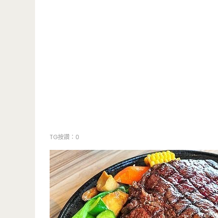
TG按讚：0