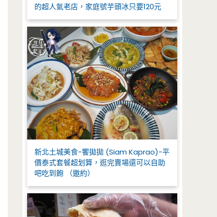
的超人氣老店，家庭號芋頭冰只要120元
新北土城美食-饗拋拋 (Siam Kaprao)-平
價泰式套餐超划算，逛完賣場還可以自助
吧吃到飽 （邀約）