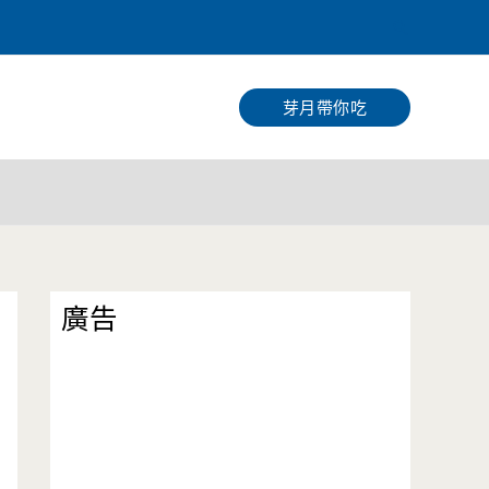
搜
尋
芽月帶你吃
廣告