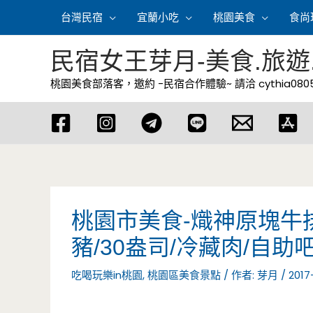
跳
台灣民宿
宜蘭小吃
桃園美食
食尚
至
主
民宿女王芽月-美食.旅遊
要
桃園美食部落客，邀約 -民宿合作體驗~ 請洽
cythia08
內
容
桃園市美食-熾神原塊牛排
豬/30盎司/冷藏肉/自助
吃喝玩樂in桃園
,
桃園區美食景點
/ 作者:
芽月
/
2017