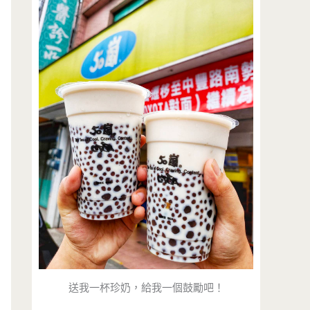
送我一杯珍奶，給我一個鼓勵吧！