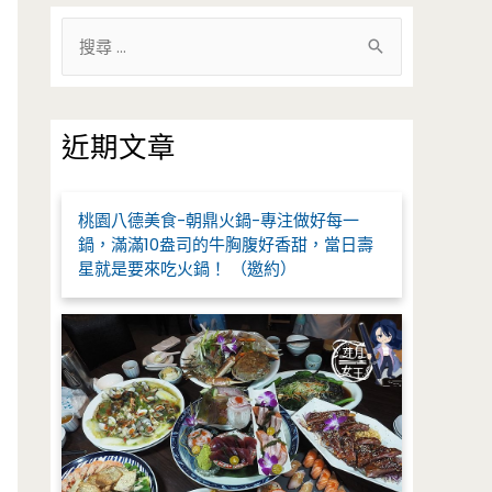
搜
尋
關
鍵
近期文章
字
:
桃園八德美食-朝鼎火鍋-專注做好每一
鍋，滿滿10盎司的牛胸腹好香甜，當日壽
星就是要來吃火鍋！ （邀約）