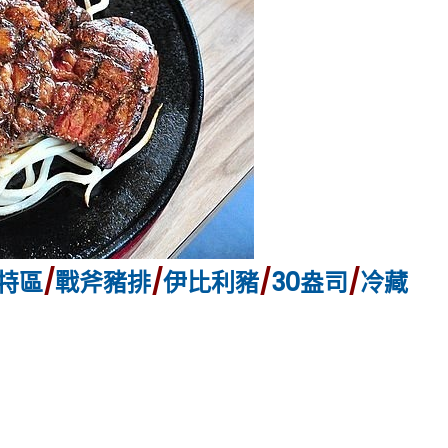
特區
/
戰斧豬排
/
伊比利豬
/
30盎司
/
冷藏