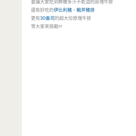
要讓大家吃到鮮嫩多汁不乾澀的原塊牛排
還有好吃的
伊比利豬
，
戰斧豬排
更有
30盎司
的超大份原塊牛排
等大家來挑戰!!!