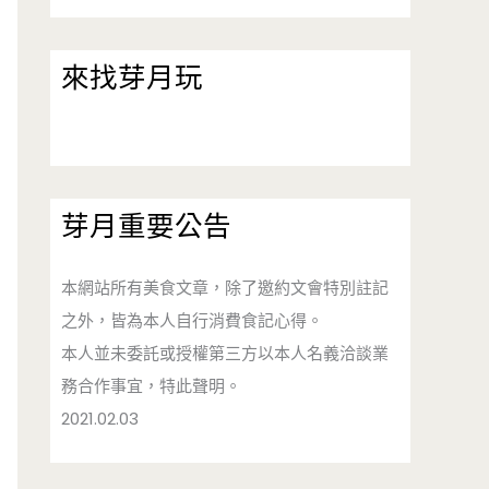
來找芽月玩
芽月重要公告
本網站所有美食文章，除了邀約文會特別註記
之外，皆為本人自行消費食記心得。
本人並未委託或授權第三方以本人名義洽談業
務合作事宜，特此聲明。
2021.02.03