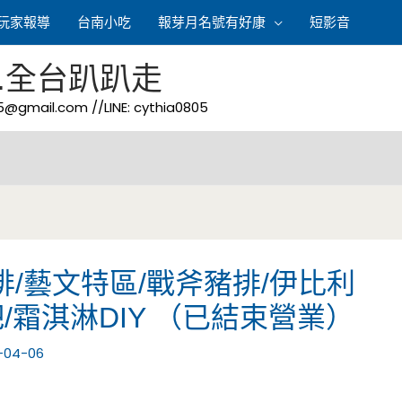
玩家報導
台南小吃
報芽月名號有好康
短影音
.全台趴趴走
05@gmail.com
//LINE: cythia0805
/藝文特區/戰斧豬排/伊比利
吧/霜淇淋DIY （已結束營業）
-04-06