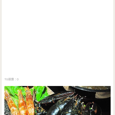
TG按讚：0