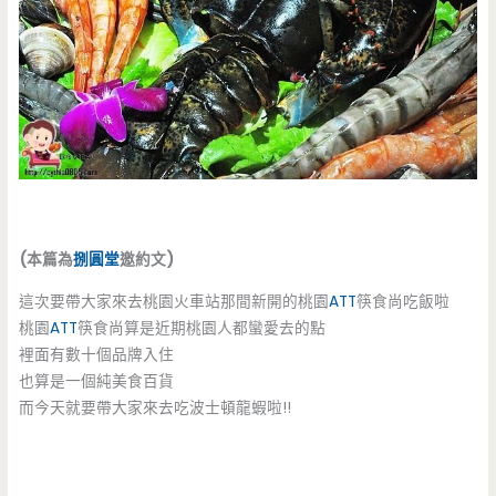
(本篇為
捌圓堂
邀約文)
這次要帶大家來去桃園火車站那間新開的桃園
ATT
筷食尚吃飯啦
桃園
ATT
筷食尚算是近期桃園人都蠻愛去的點
裡面有數十個品牌入住
也算是一個純美食百貨
而今天就要帶大家來去吃波士頓龍蝦啦!!