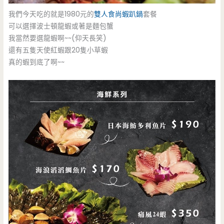
我們今天吃的就是1980元的
雙人食尚蝦趴鍋
套餐
可以選擇波士頓龍蝦或著是麵包蟹
我當然要選龍蝦啊~~(仰天長笑)
還有五隻天使紅蝦跟20隻小草蝦
真的蝦到底了啊~~