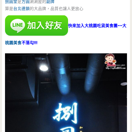
捌圓堂
是
方圓
涮涮屋的
副牌
算是
台北連鎖
的大品牌，品質也讓人更放心
快來加入大桃園吃貨美食團~~大
桃園美食
不落勾!!!