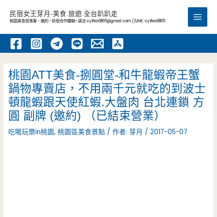
跳
民宿女王芽月-美食.旅遊.全台趴趴走
至
桃園美食部落客，邀約 -民宿合作體驗~ 請洽
cythia0805@gmail.com
//LINE: cythia0805
Main
主
要
Men
內
容
桃園ATT美食-捌圓堂-和牛龍蝦帝王蟹
鍋物專賣店，不用兩千元就吃的到波士
頓龍蝦跟天使紅蝦.大盤肉 台北連鎖 方
圓 副牌 (邀約) （已結束營業）
吃喝玩樂in桃園
,
桃園區美食景點
/ 作者:
芽月
/
2017-05-07