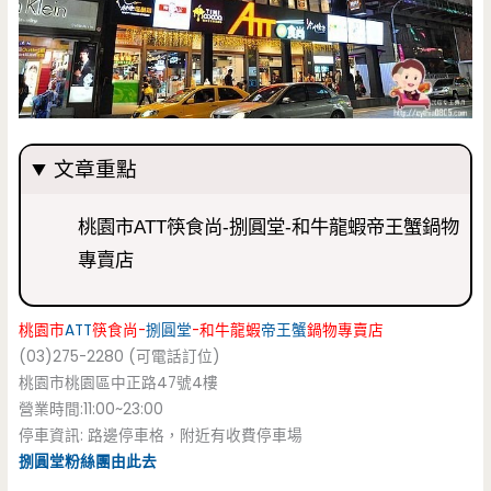
文章重點
桃園市ATT筷食尚-捌圓堂-和牛龍蝦帝王蟹鍋物
專賣店
桃園市
ATT
筷食尚-
捌圓堂
-和牛龍蝦
帝王蟹
鍋物專賣店
(03)275-2280 (可電話訂位)
桃園市桃園區中正路47號4樓
營業時間:11:00~23:00
停車資訊: 路邊停車格，附近有收費停車場
捌圓堂粉絲團由此去