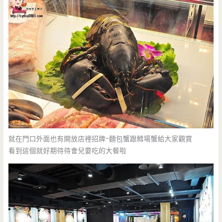
就在門口外面也有開放店裡招牌-麵包蟹跟鱈場蟹給大家觀賞
看到這個就好期待待會兒要吃的大餐啦