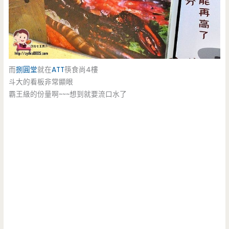
而
捌圓堂
就在
ATT
筷食尚4樓
斗大的看板非常顯眼
霸王級的份量啊~~~想到就要流口水了