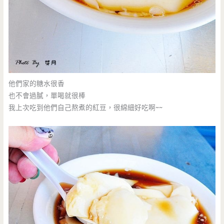
他們家的糖水很香
也不會過膩，單喝就很棒
我上次吃到他們自己熬煮的紅豆，很綿細好吃啊~~