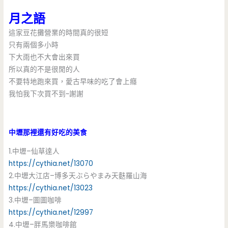
月之語
這家豆花攤營業的時間真的很短
只有兩個多小時
下大雨也不大會出來買
所以真的不是很閒的人
不要特地跑來買，愛古早味的吃了會上癮
我怕我下次買不到~謝謝
中壢那裡還有好吃的美食
1.中壢–仙草達人
https://cythia.net/13070
2.中壢大江店–博多天ぶらやまみ天麩羅山海
https://cythia.net/13023
3.中壢–圖圖咖啡
https://cythia.net/12997
4.中壢–胖馬樂咖啡館