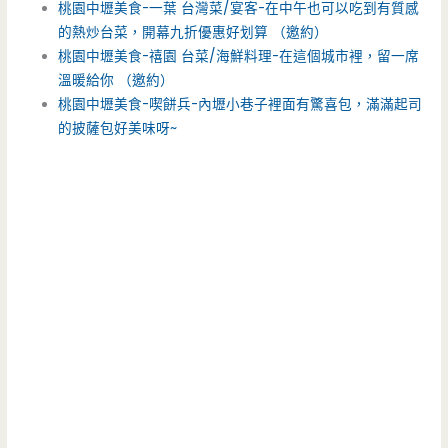
桃園中壢美食-一葉 台灣菜/宴客-在中午也可以吃到有質感
的熱炒台菜，開幕九折優惠好划算 （邀約）
桃園中壢美食-禧園 台菜/海鮮料理-在這個城市裡，留一席
溫暖給你 （邀約）
桃園中壢美食-喫餅兵-內壢小巷子裡面有驚喜包，滿滿起司
的披薩包好美味呀~