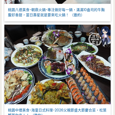
桃園八德美食-朝鼎火鍋-專注做好每一鍋，滿滿10盎司的牛胸
腹好香甜，當日壽星就是要來吃火鍋！ （邀約）
桃園中壢美食-海童日式料理-2026父親節盛大節慶合菜，松葉