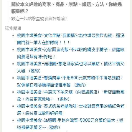
關於本文評論的商家、商品、景點、議題、方法，你給幾
顆星呢？
歡迎一起點擊星號參與評論唷！
延伸閱讀
桃園中壢美食-文化早點-我願稱它為中壢最強焢肉飯，還沒
開門就一堆人在排隊啊！！！
桃園中壢美食-沁家圓滷肉飯-不起眼的鐵皮小攤子，炒麵跟
肉羹湯超有味~好吃！
桃園中壢美食-滿穗園-想吃酒家菜也可以單點，價格平價又
大器 （邀約）
桃園中壢美食-饗燒肉亭-不用800元就有和牛牛排吃到飽，
就像是在咖啡廳裡面優雅用餐 （邀約）
桃園中壢美食-羊霸天下羊肉爐（內壢旗艦店）-新店面新氣
象，內裝更寬敞嚕~~ （邀約）
桃園中壢美食-泰式奶茶老撾咖啡-士校對面亮眼的橘紅色老
厝，袋裝泰式飲料好好喝
桃園中壢美食-滿穗園 手路台灣菜-5000元合菜份量大，道
道都是硬菜呀~~（邀約）