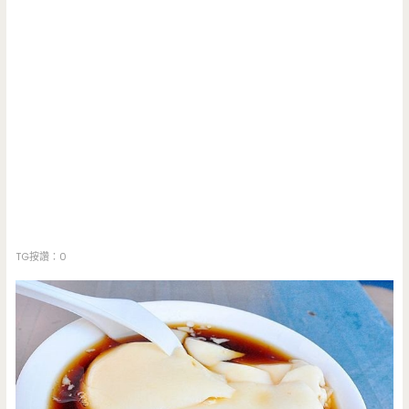
TG按讚：0