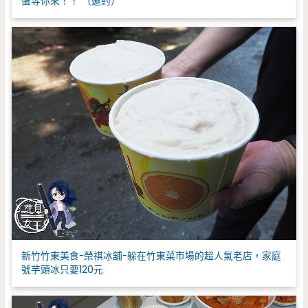
蟹等你來！！ （邀約）
新竹竹東美食-榮祺冰舖-躲在竹東菜市場的超人氣老店，家庭
號芋頭冰只要120元