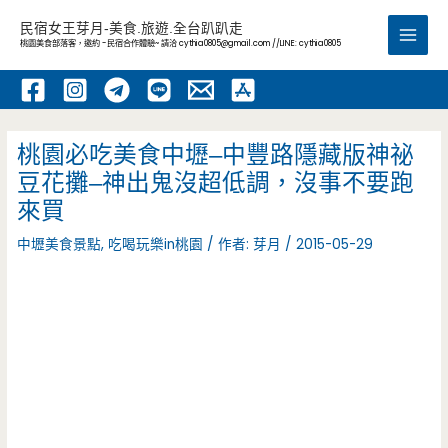
跳
民宿女王芽月-美食.旅遊.全台趴趴走
至
桃園美食部落客，邀約 -民宿合作體驗~ 請洽
cythia0805@gmail.com
//LINE: cythia0805
Main
主
要
Men
內
容
桃園必吃美食中壢–中豐路隱藏版神祕
豆花攤–神出鬼沒超低調，沒事不要跑
來買
中壢美食景點
,
吃喝玩樂in桃園
/ 作者:
芽月
/
2015-05-29