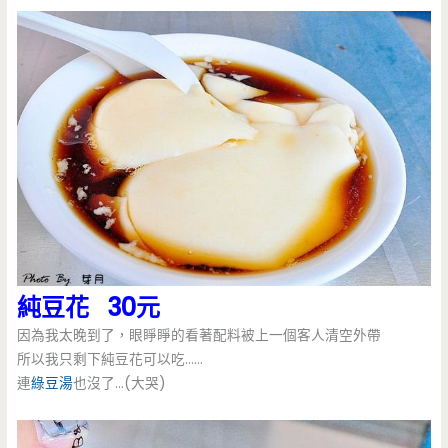
純豆花 30元
因為我太晚到了，眼睜睜的看著配料被上一個客人清空外帶
所以我只剩下純豆花可以吃……
連
綠豆湯
也沒了…(大哭)