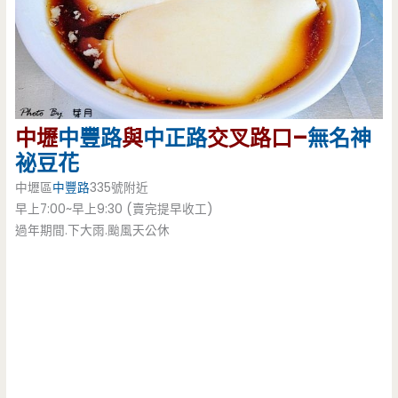
中壢
中豐路
與
中正路
交叉路口–
無名
神
祕豆花
中壢區
中豐路
335號附近
早上7:00~早上9:30 (賣完提早收工)
過年期間.下大雨.颱風天公休