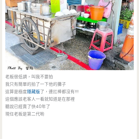
老板很低調，叫我不要拍
我只有簡單的拍了一下他的攤子
這算是極度
隱藏版
了，連扛棒都沒有!!!
這個應該老客人一看就知道是在那裡
聽說已經賣了快40年了
現任老板是第二代喲