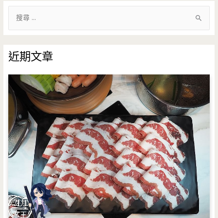
搜
尋
關
鍵
近期文章
字
: