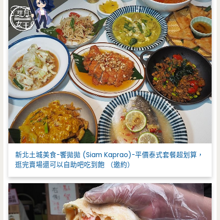
新北土城美食-饗拋拋 (Siam Kaprao)-平價泰式套餐超划算，
逛完賣場還可以自助吧吃到飽 （邀約）