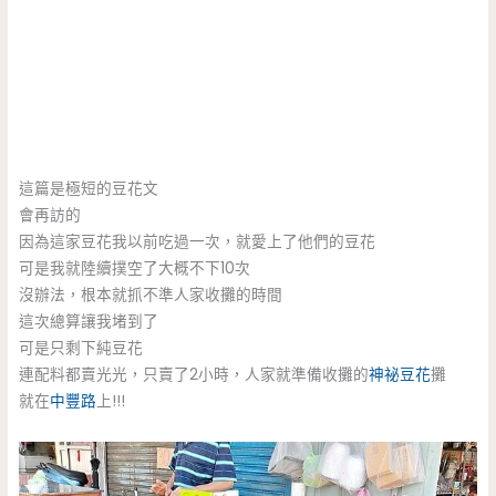
這篇是極短的豆花文
會再訪的
因為這家豆花我以前吃過一次，就愛上了他們的豆花
可是我就陸續撲空了大概不下10次
沒辦法，根本就抓不準人家收攤的時間
這次總算讓我堵到了
可是只剩下純豆花
連配料都賣光光，只賣了2小時，人家就準備收攤的
神祕豆花
攤
就在
中豐路
上!!!