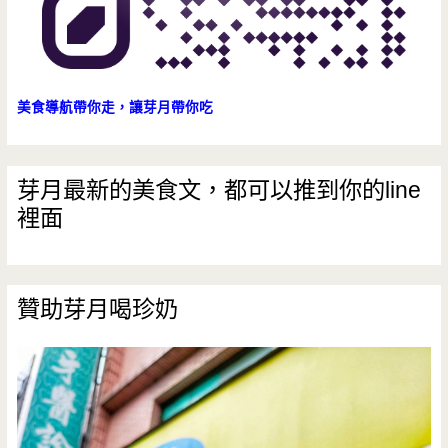
美食導航帶你走，讓芽月帶你吃
芽月最新的美食文，都可以推到你的line
裡面
贊助芽月喝珍奶