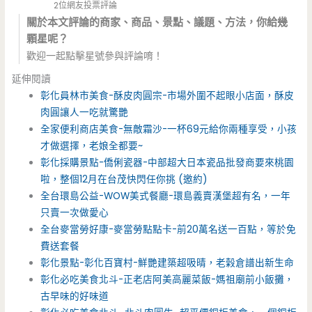
2位網友投票評論
關於本文評論的商家、商品、景點、議題、方法，你給幾
顆星呢？
歡迎一起點擊星號參與評論唷！
延伸閱讀
彰化員林市美食-酥皮肉圓宗-市場外圍不起眼小店面，酥皮
肉圓讓人一吃就驚艷
全家便利商店美食-無敵霜沙-一杯69元給你兩種享受，小孩
才做選擇，老娘全都要~
彰化採購景點-僑俐瓷器-中部超大日本瓷品批發商要來桃園
啦，整個12月在台茂快閃任你挑 (邀約)
全台環島公益-WOW美式餐廳-環島義賣漢堡超有名，一年
只賣一次做愛心
全台麥當勞好康-麥當勞點點卡-前20萬名送一百點，等於免
費送套餐
彰化景點-彰化百寶村-鮮艷建築超吸晴，老榖倉譜出新生命
彰化必吃美食北斗-正老店阿美高麗菜飯-媽祖廟前小飯攤，
古早味的好味道