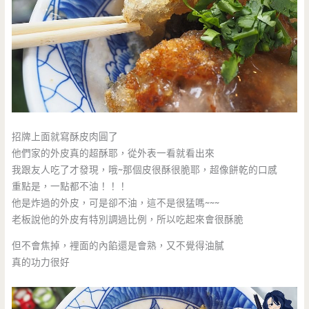
招牌上面就寫酥皮肉圓了
他們家的外皮真的超酥耶，從外表一看就看出來
我跟友人吃了才發現，哦~那個皮很酥很脆耶，超像餅乾的口感
重點是，一點都不油！！！
他是炸過的外皮，可是卻不油，這不是很猛嗎~~~
老板說他的外皮有特別調過比例，所以吃起來會很酥脆
但不會焦掉，裡面的內餡還是會熟，又不覺得油膩
真的功力很好