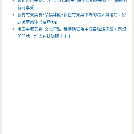
彰化必吃美食北斗–北斗肉圓生–超平價銅板美食，一個銅板
就可享受
新竹竹東美食-榮祺冰舖-躲在竹東菜市場的超人氣老店，家
庭號芋頭冰只要120元
桃園中壢美食-文化早點-我願稱它為中壢最強焢肉飯，還沒
開門就一堆人在排隊啊！！！