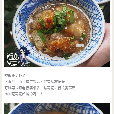
辣椒要另外加
很香哦，而且辣度頗高，我有點凍抹著
可以再去跟老板要求多一點蒜泥，我很愛蒜頭
肉圓配蒜泥超搭的啊！！