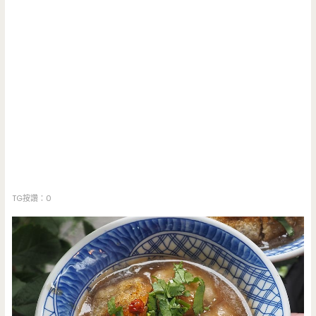
TG按讚：0