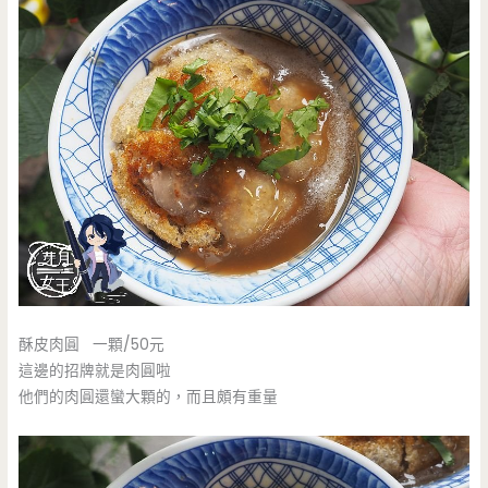
酥皮肉圓 一顆/50元
這邊的招牌就是肉圓啦
他們的肉圓還蠻大顆的，而且頗有重量