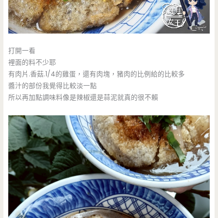
打開一看
裡面的料不少耶
有肉片.香菇.1/4的雞蛋，還有肉塊，豬肉的比例給的比較多
醬汁的部份我覺得比較淡一點
所以再加點調味料像是辣椒還是蒜泥就真的很不賴