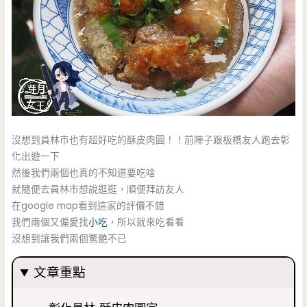
沒想到員林市也有超好吃的酥皮肉圓！！前陣子跟板橋友人跑去彰
化出遊一下
然後我們兩個也真的不知道要吃啥
就隨便去員林市想說逛逛，順便拜訪友人
在google map看到這家的評價不錯
我們兩個又偏愛找
小吃
，所以就來吃看看
沒想到讓我們兩個驚艷不已
文章重點