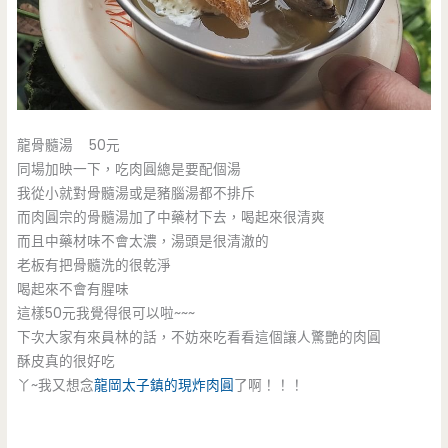
龍骨髓湯 50元
同場加映一下，吃肉圓總是要配個湯
我從小就對骨髓湯或是豬腦湯都不排斥
而肉圓宗的骨髓湯加了中藥材下去，喝起來很清爽
而且中藥材味不會太濃，湯頭是很清澈的
老板有把骨髓洗的很乾淨
喝起來不會有腥味
這樣50元我覺得很可以啦~~~
下次大家有來員林的話，不妨來吃看看這個讓人驚艷的肉圓
酥皮真的很好吃
丫~我又想念
龍岡太子鎮的現炸肉圓
了啊！！！