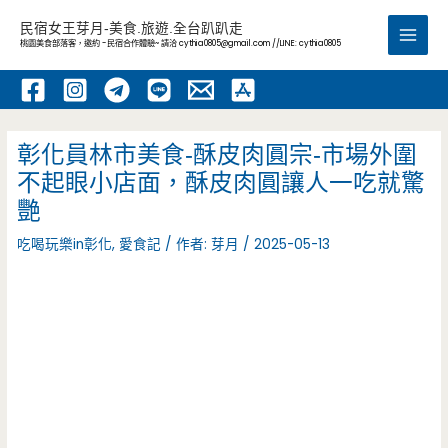
跳
民宿女王芽月-美食.旅遊.全台趴趴走
至
桃園美食部落客，邀約 -民宿合作體驗~ 請洽
cythia0805@gmail.com
//LINE: cythia0805
Main
主
要
Men
內
容
彰化員林市美食-酥皮肉圓宗-市場外圍
不起眼小店面，酥皮肉圓讓人一吃就驚
艷
吃喝玩樂in彰化
,
愛食記
/ 作者:
芽月
/
2025-05-13