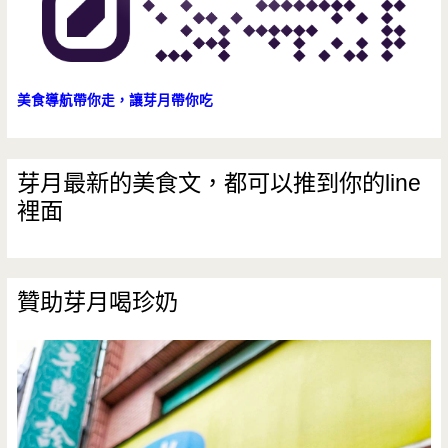
美食導航帶你走，讓芽月帶你吃
芽月最新的美食文，都可以推到你的line
裡面
贊助芽月喝珍奶