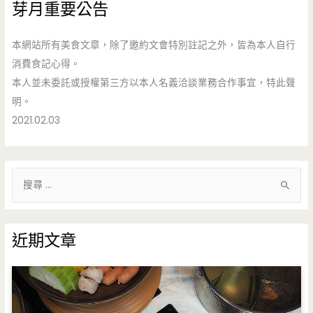
芽月重要公告
本網站所有美食文章，除了邀約文會特別註記之外，皆為本人自行
消費食記心得。
本人並未委託或授權第三方以本人名義洽談業務合作事宜，特此聲
明。
2021.02.03
搜
尋
關
鍵
近期文章
字
: