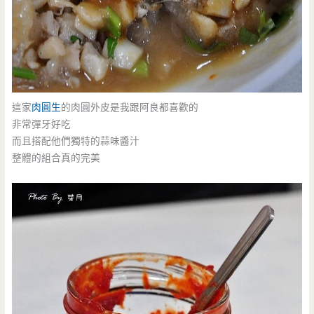
這家
肉圓生
的肉圓外皮是我跟阿良都喜歡的
非常彈牙好吃
而且搭配他們獨特的蒜味醬汁
整體的組合真的完美