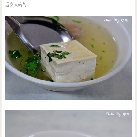
還蠻大碗的