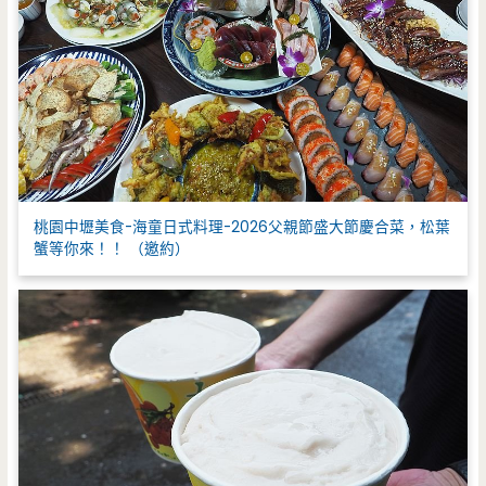
桃園中壢美食-海童日式料理-2026父親節盛大節慶合菜，松葉
蟹等你來！！ （邀約）