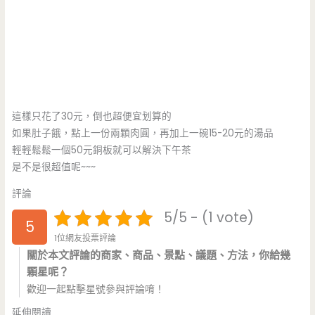
這樣只花了30元，倒也超便宜划算的
如果肚子餓，點上一份兩顆肉圓，再加上一碗15-20元的湯品
輕輕鬆鬆一個50元銅板就可以解決下午茶
是不是很超值呢~~~
評論
5/5 - (1 vote)
5
1位網友投票評論
關於本文評論的商家、商品、景點、議題、方法，你給幾
顆星呢？
歡迎一起點擊星號參與評論唷！
延伸閱讀