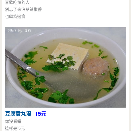
喜歡吃辣的人
別忘了來沾點辣椒醬
也頗為過癮
豆腐貢丸湯
15元
你沒看錯
這樣是15元