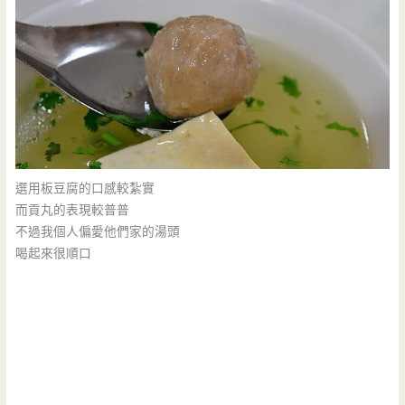
選用板豆腐的口感較紮實
而貢丸的表現較普普
不過我個人偏愛他們家的湯頭
喝起來很順口