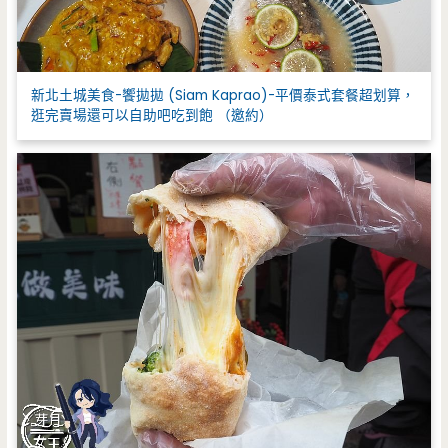
新北土城美食-饗拋拋 (Siam Kaprao)-平價泰式套餐超划算，
逛完賣場還可以自助吧吃到飽 （邀約）