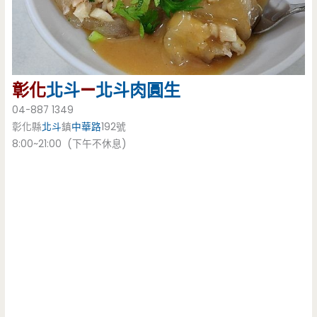
彰化
北斗
—
北斗
肉圓生
04-887 1349
彰化縣
北斗
鎮
中華路
192號
8:00~21:00 (下午不休息)