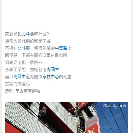
來到彰化
北斗
要吃什麼?
通常大家想到的都是肉圓
不過在
北斗
那一條很熱鬧的
中華路
上
隨便算一下都有將近10家在賣肉圓
到底要吃那一家咧~~
子和弟弟說，要吃就吃
肉圓生
而且
肉圓生
還有關懷
家扶中心
的幼童
定期的做愛心
走吧~來去嘗嘗鮮嚕