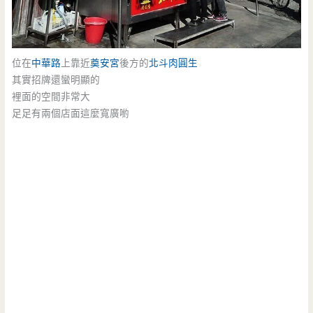
位在
中華路
上靠近
奠安宮
後方的
北斗
肉圓生
其實招牌還蠻明顯的
裡面的空間非常大
足足有兩個店面這麼寬廣喲