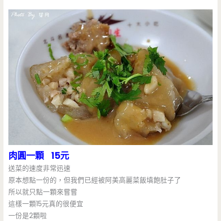
肉圓一顆 15元
送菜的速度非常迅速
原本想點一份的，但我們已經被阿美高麗菜飯填飽肚子了
所以就只點一顆來嘗嘗
這樣一顆15元真的很便宜
一份是2顆啦