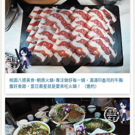
桃園八德美食-朝鼎火鍋-專注做好每一鍋，滿滿10盎司的牛胸
腹好香甜，當日壽星就是要來吃火鍋！ （邀約）