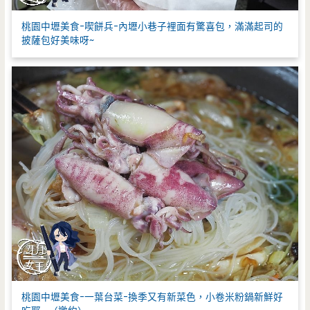
桃園中壢美食-喫餅兵-內壢小巷子裡面有驚喜包，滿滿起司的
披薩包好美味呀~
桃園中壢美食-一葉台菜-換季又有新菜色，小卷米粉鍋新鮮好