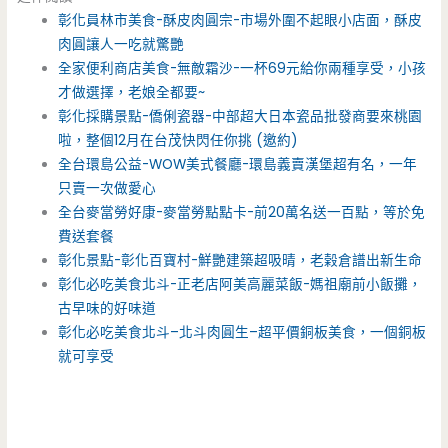
彰化員林市美食-酥皮肉圓宗-市場外圍不起眼小店面，酥皮
肉圓讓人一吃就驚艷
全家便利商店美食-無敵霜沙-一杯69元給你兩種享受，小孩
才做選擇，老娘全都要~
彰化採購景點-僑俐瓷器-中部超大日本瓷品批發商要來桃園
啦，整個12月在台茂快閃任你挑 (邀約)
全台環島公益-WOW美式餐廳-環島義賣漢堡超有名，一年
只賣一次做愛心
全台麥當勞好康-麥當勞點點卡-前20萬名送一百點，等於免
費送套餐
彰化景點-彰化百寶村-鮮艷建築超吸晴，老榖倉譜出新生命
彰化必吃美食北斗-正老店阿美高麗菜飯-媽祖廟前小飯攤，
古早味的好味道
彰化必吃美食北斗–北斗肉圓生–超平價銅板美食，一個銅板
就可享受