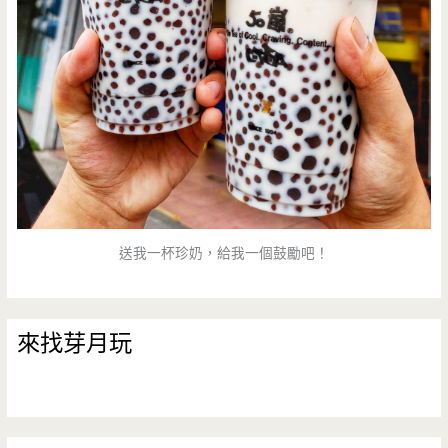
送我一杯珍奶，給我一個鼓勵吧！
來找芽月玩