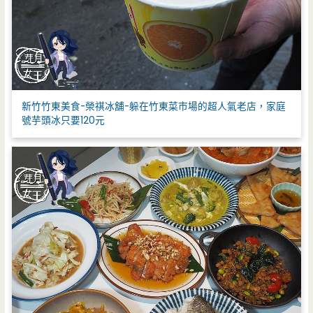
新竹竹東美食-榮祺冰舖-躲在竹東菜市場的超人氣老店，家庭
號芋頭冰只要120元