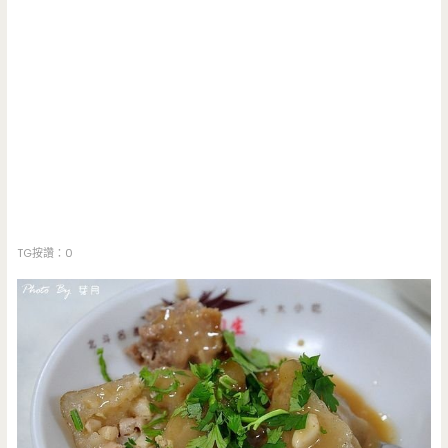
TG按讚：0