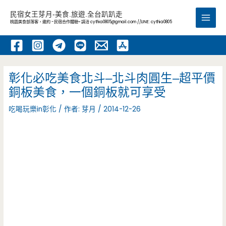
跳
民宿女王芽月-美食.旅遊.全台趴趴走
至
桃園美食部落客，邀約 -民宿合作體驗~ 請洽
cythia0805@gmail.com
//LINE: cythia0805
Main
主
要
Men
內
容
彰化必吃美食北斗–北斗肉圓生–超平價
銅板美食，一個銅板就可享受
吃喝玩樂in彰化
/ 作者:
芽月
/
2014-12-26