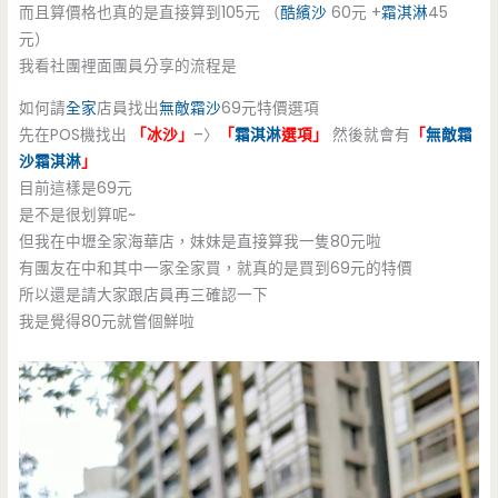
而且算價格也真的是直接算到105元 （
酷繽沙
60元 +
霜淇淋
45
元）
我看社團裡面團員分享的流程是
如何請
全家
店員找出
無敵霜沙
69元特價選項
先在POS機找出
「冰沙」
–〉
「
霜淇淋
選項」
然後就會有
「
無敵霜
沙
霜淇淋
」
目前這樣是69元
是不是很划算呢~
但我在中壢全家海華店，妹妹是直接算我一隻80元啦
有團友在中和其中一家全家買，就真的是買到69元的特價
所以還是請大家跟店員再三確認一下
我是覺得80元就嘗個鮮啦