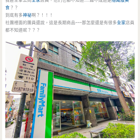
我甚至拿去問
全家
店員，他們也都不知道……難不成這是
隱藏版美
食
？？
到底有多
神祕
啊？！！！
社團裡面的團員還說，這是長期商品~~~那怎麼還是有很多
全家
店員
都不知道呢？？？