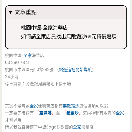
文章重點
桃園中壢-全家海華店
如何請全家店員找出無敵霜沙69元特價選項
桃園中壢-
全家
海華店
03 280 7841
桃園市中壢區元化路282號 （
點選這裡開始導航
）
24小時
停車資訊：旁邊銀河廣場地下停車場
其實不是每家
全家
便利商店都有
無敵霜沙
這個選項可以挑
一定要先確認有
「
霜淇淋
」
跟
「
酷繽沙
」
這兩種都有販賣的
全家
才可以哦
所以我就直接選了中壢Sogo斜對面的
全家
海華店