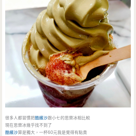
很多人都習慣把
酷繽沙
跟小七的思樂冰相比較
現在思樂冰幾乎找不到了
酷繽沙
算是獨大，一杯60元我是覺得有點貴