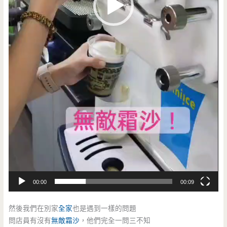
00:00
00:09
然後我們在別家
全家
也是遇到一樣的問題
問店員有沒有
無敵霜沙
，他們完全一問三不知