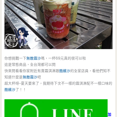
你想挑戰一下
無敵霜沙
嗎，一杯69元真的很可以啦
這是常態商品，全台灣都可以問
快來問看看你家附近有賣霜淇淋跟
酷繽沙
的全家店員，看他們知不
知道什麼是
無敵霜沙
吧
超大杯呀~夏天要來了，我期待下次不一樣的霜淇淋配不一樣口味的
酷繽沙
了！！
加