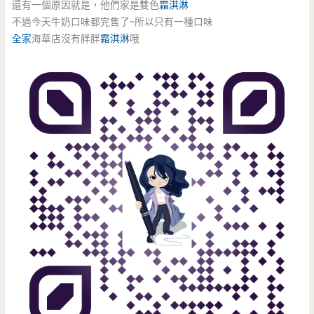
還有一個原因就是，他們家是雙色
霜淇淋
不過今天牛奶口味都完售了~所以只有一種口味
全家
海華店沒有胖胖
霜淇淋
哦