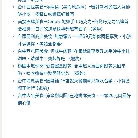
台中西區美食-你猜猜（黑心地瓜球）-審計新村旁超人氣排
隊小吃，多種口味選擇好難啊
南投團購美食-Cona’s 妮娜手工巧克力-台灣巧克力品牌首
要推薦，自己吃還是送禮都超有面子 （邀約）
全家便利商店美食-無敵霜沙-一杯69元給你兩種享受，小孩
才做選擇，老娘全都要~
台中西屯區美食-洄味牛肉麵-在家就能享受浮誇手沖牛小排
滋味，清燉牛三寶超好吃 （邀約）
桃園中壢快閃-愛威鐵盒餅乾-台中超人氣曲奇餅乾又回來
啦，這次還有中秋節限定款 （邀約）
台中豐原美食-飯菜舖子-誰說來餐廳就只能吃合菜，小資套
餐正流行 (邀約)
台中大里美食-涼傘樹肉圓-在地排隊美食，一顆20元肉圓好
佛心價