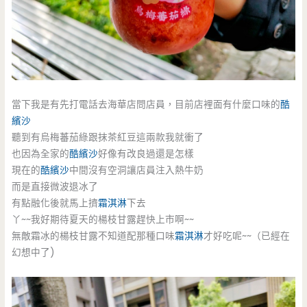
當下我是有先打電話去海華店問店員，目前店裡面有什麼口味的
酷
繽沙
聽到有烏梅蕃茄綠跟抹茶紅豆這兩款我就衝了
也因為全家的
酷繽沙
好像有改良過還是怎樣
現在的
酷繽沙
中間沒有空洞讓店員注入熱牛奶
而是直接微波退冰了
有點融化後就馬上擠
霜淇淋
下去
丫~~我好期待夏天的楊枝甘露趕快上市啊~~
無敵霜冰的楊枝甘露不知道配那種口味
霜淇淋
才好吃呢~~（已經在
幻想中了)