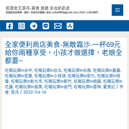
跳
民宿女王芽月-美食.旅遊.全台趴趴走
至
桃園美食部落客，邀約 -民宿合作體驗~ 請洽
cythia0805@gmail.com
//LINE: cythia0805
Main
主
要
Men
內
容
全家便利商店美食-無敵霜沙-一杯69元
給你兩種享受，小孩才做選擇，老娘全
都要~
吃喝玩樂in台中
,
吃喝玩樂in台北
,
吃喝玩樂in台南
,
吃喝玩樂in嘉義
,
吃喝玩樂in宜蘭
,
吃喝玩樂in小琉球
,
吃喝玩樂in彰化
,
吃喝玩樂in恆
春
,
吃喝玩樂in新北市
,
吃喝玩樂in新竹
,
吃喝玩樂in桃園
,
吃喝玩樂in
花蓮
,
吃喝玩樂in苗栗
,
吃喝玩樂in金門
,
吃喝玩樂in雲林
,
愛食記
/ 作
者:
芽月
/
2022-04-14