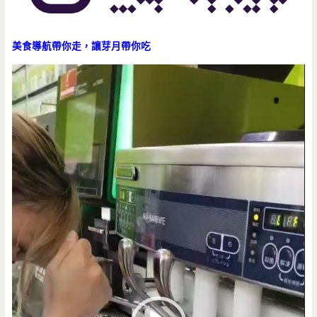
美食導航帶你走，讓芽月帶你吃
視
訊
播
放
器