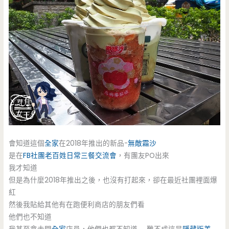
會知道這個
全家
在2018年推出的新品-
無敵霜沙
是在
FB社團老百姓日常三餐交流會
，有團友PO出來
我才知道
但是為什麼2018年推出之後，也沒有打起來，卻在最近社團裡面爆
紅
然後我貼給其他有在跑便利商店的朋友們看
他們也不知道