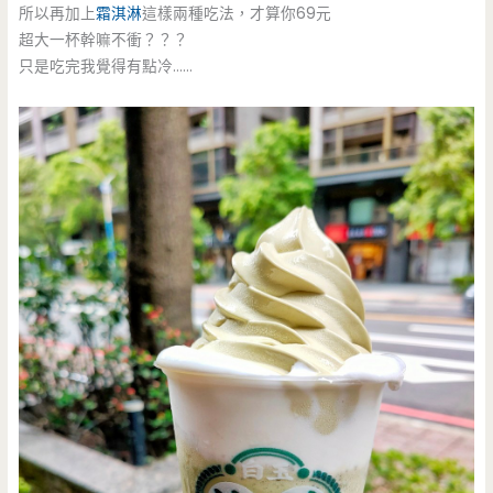
所以再加上
霜淇淋
這樣兩種吃法，才算你69元
超大一杯幹嘛不衝？？？
只是吃完我覺得有點冷……