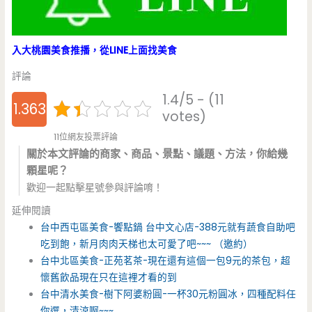
入大桃園美食推播，從LINE上面找美食
評論
1.4/5 - (11
1.363
votes)
11位網友投票評論
6363
關於本文評論的商家、商品、景點、議題、方法，你給幾
顆星呢？
6363
歡迎一起點擊星號參與評論唷！
64
延伸閱讀
台中西屯區美食-饗點鍋 台中文心店-388元就有蔬食自助吧
吃到飽，新月肉肉天梯也太可愛了吧~~~ （邀約）
台中北區美食-正苑茗茶-現在還有這個一包9元的茶包，超
懷舊飲品現在只在這裡才看的到
台中清水美食-樹下阿婆粉圓-一杯30元粉圓冰，四種配料任
你選，清涼啊~~~