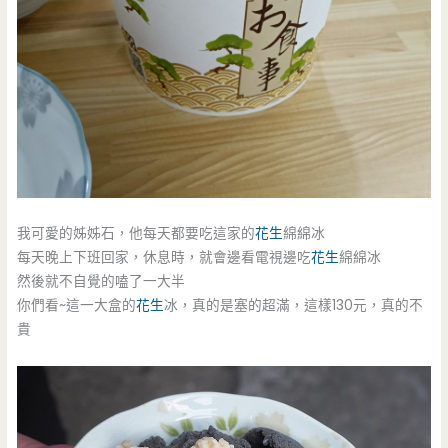
我可愛的姊姊石，他每天都要吃這家的
花生
綿綿冰
每天晚上下班回家，休息時，就會邊看電視邊吃
花生
綿綿冰
然後就不自覺的嗑了一大半
你們看~這一大盒的
花生
冰，真的是塞的超滿，這樣130元，真的不
貴