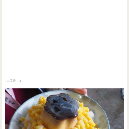
TG按讚：0