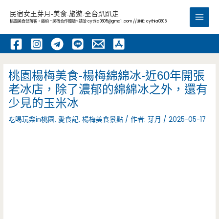
跳
民宿女王芽月-美食.旅遊.全台趴趴走
至
桃園美食部落客，邀約 -民宿合作體驗~ 請洽
cythia0805@gmail.com
//LINE: cythia0805
Main
主
要
Men
內
容
桃園楊梅美食-楊梅綿綿冰-近60年開張
老冰店，除了濃郁的綿綿冰之外，還有
少見的玉米冰
吃喝玩樂in桃園
,
愛食記
,
楊梅美食景點
/ 作者:
芽月
/
2025-05-17