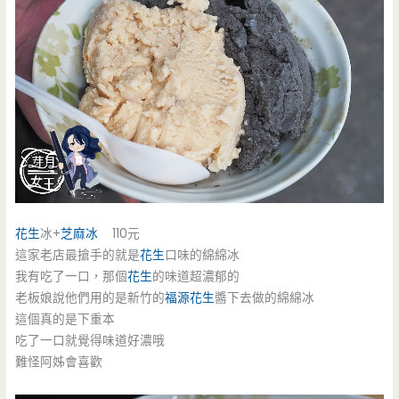
花生
冰+
芝麻冰
110元
這家老店最搶手的就是
花生
口味的綿綿冰
我有吃了一口，那個
花生
的味道超濃郁的
老板娘說他們用的是新竹的
福源花生
醬下去做的綿綿冰
這個真的是下重本
吃了一口就覺得味道好濃哦
難怪阿姊會喜歡