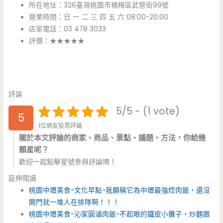
所在地址：326臺灣桃園市楊梅區武營街99號
營業時間：日 一 二 三 四 五 六 08:00-20:00
店家電話：03 478 3033
評價：★★★★★
評論
5/5 - (1 vote)
5
1位網友投票評論
關於本文評論的商家、商品、景點、議題、方法，你給幾
顆星呢？
歡迎一起點擊星號參與評論唷！
延伸閱讀
桃園中壢美食-文化早點-我願稱它為中壢最強焢肉飯，還沒
開門就一堆人在排隊啊！！！
桃園中壢美食-沁家圓滷肉飯-不起眼的鐵皮小攤子，炒麵跟