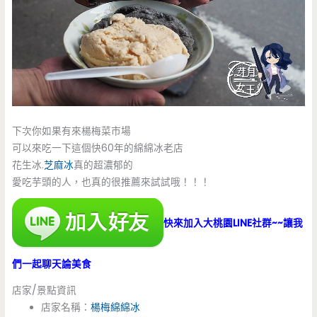
下次你如果有來楊梅菜市場
可以來吃一下這個快60年的綿綿冰老店
花生冰.
芝麻冰
真的超濃郁的
愛吃芋頭的人，也真的很推薦來試試哦！！！
快來加入大桃園LINE社群~~讓我
們一起聊天論美食
店家/景點資訊
店家名稱：
楊梅綿綿冰