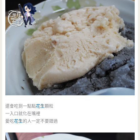
還會吃到一點點
花生
顆粒
一入口就化在嘴裡
愛吃
花生
的人一定不要錯過