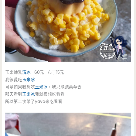
玉米煉乳
清冰
60元 布丁15元
我很愛吃
玉米冰
可是如果我想吃
玉米冰
，我只能跑萬華去
那天看到
玉米冰
我就很想吃看看
所以第二次帶了yaya來吃看看