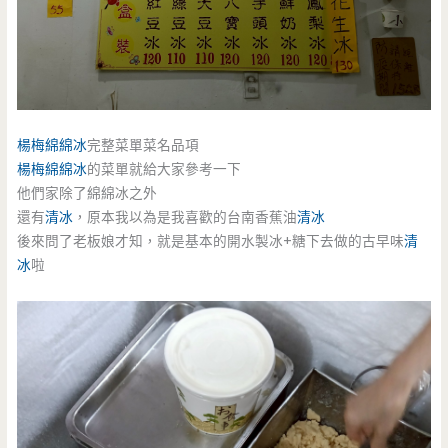
楊梅綿綿冰
完整菜單菜名品項
楊梅綿綿冰
的菜單就給大家參考一下
他們家除了綿綿冰之外
還有
清冰
，原本我以為是我喜歡的台南香蕉油
清冰
後來問了老板娘才知，就是基本的開水製冰+糖下去做的古早味
清
冰
啦