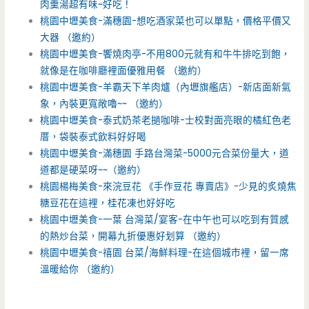
肉羹湯超有味~好吃！
桃園中壢美食-滿穗園-想吃酒家菜也可以單點，價格平價又
大器 （邀約）
桃園中壢美食-饗燒肉亭-不用800元就有和牛牛排吃到飽，
就像是在咖啡廳裡面優雅用餐 （邀約）
桃園中壢美食-羊霸天下羊肉爐（內壢旗艦店）-新店面新氣
象，內裝更寬敞嚕~~ （邀約）
桃園中壢美食-泰式奶茶老撾咖啡-士校對面亮眼的橘紅色老
厝，袋裝泰式飲料好好喝
桃園中壢美食-滿穗園 手路台灣菜-5000元合菜份量大，道
道都是硬菜呀~~（邀約）
桃園楊梅美食-來浣豆花 《手作豆花 專賣店》-少見的炙燒焦
糖豆花在這裡，桂花凍也好好吃
桃園中壢美食-一葉 台灣菜/宴客-在中午也可以吃到有質感
的熱炒台菜，開幕九折優惠好划算 （邀約）
桃園中壢美食-禧園 台菜/海鮮料理-在這個城市裡，留一席
溫暖給你 （邀約）