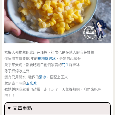
楊梅人都推薦的冰店在那裡，這次也是在地人跟我狂推薦
這家開業快要60年的
楊梅綿綿冰
，是她的心頭好
幾乎每天晚上都要吃幾口他們家賣的
花生
綿綿冰
除了綿綿冰之外
還有只用開水+糖做的
清冰
，搭配上玉米
就是古早味的
玉米冰
聽她越講我就嘴巴越饞，走了走了，天氣好熱啊，咱們來吃冰
啦！！！
文章重點