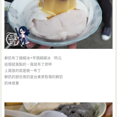
鮮奶布丁綿綿冰+芋頭綿綿冰 115元
這個就我點的，我就布丁控咩
上面放的就是統一布丁
鮮奶的部份用的是台東某牧場的鮮奶
奶味很重