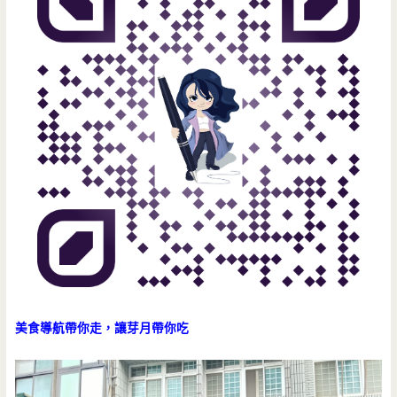
美食導航帶你走，讓芽月帶你吃