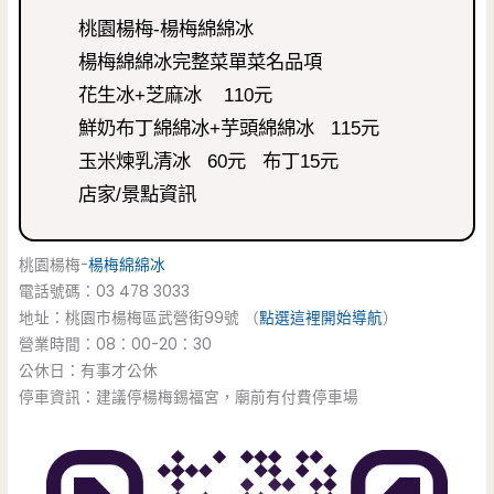
桃園楊梅-楊梅綿綿冰
楊梅綿綿冰完整菜單菜名品項
花生冰+芝麻冰 110元
鮮奶布丁綿綿冰+芋頭綿綿冰 115元
玉米煉乳清冰 60元 布丁15元
店家/景點資訊
桃園楊梅-
楊梅綿綿冰
電話號碼：03 478 3033
地址：桃園市楊梅區武營街99號 （
點選這裡開始導航
）
營業時間：08：00-20：30
公休日：有事才公休
停車資訊：建議停楊梅錫福宮，廟前有付費停車場