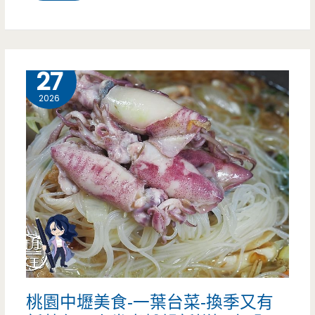
園
中
壢
6 月
27
美
2026
食-
喫
餅
兵-
內
壢
小
桃園中壢美食-一葉台菜-換季又有
巷