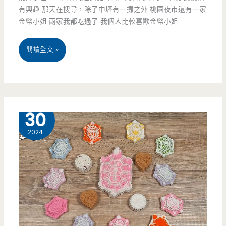
有興趣 那天在搜尋，除了中壢有一攤之外 桃園夜市還有一家
大
金幣小姐 兩家我都吃過了 我個人比較喜歡金幣小姐
四
桃
閱讀全文 »
喜
園
腸
夜
粉
市
4 月
30
大
美
2024
份
食-
量
香
超
蕉
有
先
感，
生