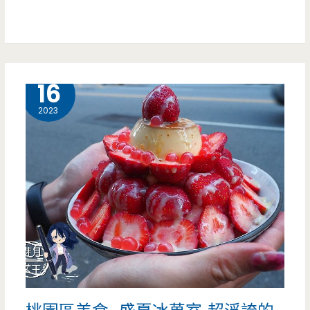
流
繽
行
紛
又
12 月
16
可
2023
愛，
近
70
年
老
店
的
好