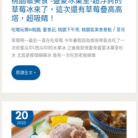
桃園區美食 -盛夏冰菓室-超浮誇的
草莓冰來了，這次還有草莓疊高高
手
塔，超吸睛！
藝
吃喝玩樂in桃園
,
愛食記
,
桃園下午茶
,
桃園區美食景點
/
芽月
草莓啊~~最近一直在吃草莓 今年暑假因為傑哥帶我去吃了一
次哈蜜瓜101.西瓜101的水果冰 之後我就很愛來盛夏冰菓室吃
冰 尤其是那個綿綿冰 我有一次吃到老板娘做
桃
閱讀全文 »
園
區
美
11 月
20
食
2023
-