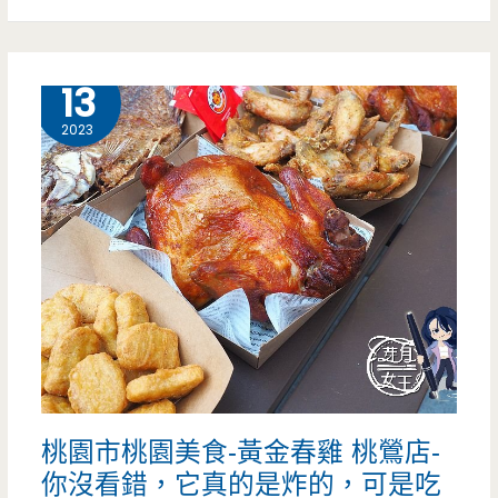
桃
園
10 月
13
居
2023
然
有
超
美
味
的
小
桃園市桃園美食-黃金春雞 桃鶯店-
卷
你沒看錯，它真的是炸的，可是吃
米