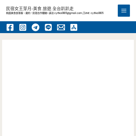
跳
民宿女王芽月-美食.旅遊.全台趴趴走
至
桃園美食部落客，邀約 -民宿合作體驗~ 請洽
cythia0805@gmail.com
//LINE: cythia0805
Main
主
要
Men
內
容