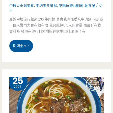
史
中壢火車站美食
,
中壢美食景點
,
吃喝玩樂in桃園
,
愛食記
/
芽
月
轉
最近中壢流行起來要吃牛肉鍋 其實我也很愛吃牛肉鍋 可是我
成
一個人戰鬥力實在很有限 我只能算0.5人的食量 而最近在找
店
資料時 發現在健行科大附近這家牛肉料理 除了有
面，
桃
閱讀全文 »
古
園
早
中
味
壢
4 月
25
蜜
美
2026
鳳
食-
梨
牛
真
饌