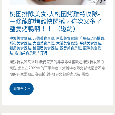
像
典
烤
桃園排隊美食-大桃園烤雞特攻隊-
牛
一條龍的烤雞快閃攤，這次又多了
雞！！
排
整隻烤鴨啊！！ （邀約）
（邀
桃
中壢美食景點
,
八德美食景點
,
南崁美食景點
,
吃喝玩樂in桃園
,
約）
埔心美食景點
,
大園美食景點
,
大溪美食景點
,
平鎮美食景點
,
園
新屋美食景點
,
桃園區美食景點
,
觀音美食景點
,
龍潭美食景
點
,
龜山美食景點
/
芽月
筷
烤雞特攻隊又來啦 我們家真的非常非常喜歡吃烤雞特攻隊的
食
烤雞 尤其在2022年的下半年度，烤雞特攻隊北部地區會不定
尚
期的在家樂福出沒擺攤 對~就是北部的家樂福 當然
店-
桃
閱讀全文 »
鬥
園
牛
排
士