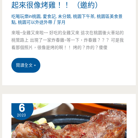
起來很像烤雞！！ （邀約）
粉，
吃喝玩樂in桃園
,
愛食記
,
未分類
,
桃園下午茶
,
桃園區美食景
還
點
,
桃園可以外送外帶
/
芽月
來哦~全雞又來啦~~ 好吃的全雞又來 這次在桃園後火車站的
有
桃鶯路上 出現了一家炸春雞~等一下，炸春雞？？？ 可是我
讓
看那個照片，很像是烤的啊！！ 烤的？炸的？傻傻
我
桃
閱讀全文 »
著
園
迷
市
的
桃
8 月
6
痛
園
風
2023
美
滷
食-