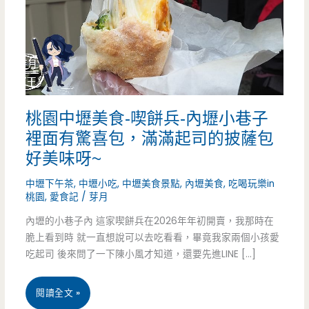
桃園中壢美食-喫餅兵-內壢小巷子
裡面有驚喜包，滿滿起司的披薩包
好美味呀~
中壢下午茶
,
中壢小吃
,
中壢美食景點
,
內壢美食
,
吃喝玩樂in
桃園
,
愛食記
/
芽月
內壢的小巷子內 這家喫餅兵在2026年年初開賣，我那時在
脆上看到時 就一直想說可以去吃看看，畢竟我家兩個小孩愛
吃起司 後來問了一下陳小風才知道，還要先進LINE […]
桃
閱讀全文 »