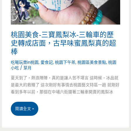
排
沙
拉
桃園美食-三寶鳳梨冰-三輪車的歷
營
史轉成店面，古早味蜜鳳梨真的超
養
棒
高，
吃喝玩樂in桃園
,
愛食記
,
桃園下午茶
,
桃園區美食景點
,
桃園
每
小吃
/
芽月
夏天到了，熱浪陣陣，真的是讓人苦不堪言 這時候，冰品就
一
是最大的救贖了 這次剛好有事情去桃園藝文特區一趟 就剛好
款
看到多年以前，那個在中埔六街擺著三輪車開賣的鳳梨冰
都
桃
閱讀全文 »
好
園
吃
美