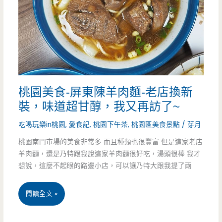
的
炒
超
飯
棒
炒
麵
桃園美食-屏東陳羊肉麵-老店換新
牛
裝，味道超甘醇，我又再訪了~
肉
吃喝玩樂in桃園
,
愛食記
,
桃園下午茶
,
桃園區美食景點
/
芽月
料
桃園南門市場的美食非常多 而且種類也很豐富 但是這家老店
理-
羊肉麵，還是乃特跟我說這家羊肉麵很好吃，湯頭很棒 我才
想說，這麼不起眼的路邊小店，可以讓乃特大跟我提了兩
百
元
桃
閱讀全文 »
料
園