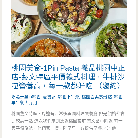
披
葉
薩
台
包
菜-
好
換
美
季
桃園美食-1Pin Pasta 義品桃園中正
味
又
店-藝文特區平價義式料理，牛排沙
呀
有
拉營養高，每一款都好吃 （邀約）
~
新
吃喝玩樂in桃園
,
愛食記
,
桃園下午茶
,
桃園區美食景點
,
桃園
早午餐
/
芽月
菜
桃園藝文特區，周邊有非常多異國料理跟餐廳 但是價格都會
色，
比較高一點 這次我們來到靠近桃園夜市.慈文國中附近 有一
小
家平價旅館，他們家一樓，除了早上有提供早餐之外 他