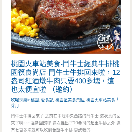
肉
黃
飯
金
（邀
春
約）
雞
桃
桃園火車站美食-鬥牛士經典牛排桃
鶯
園筷食尚店-鬥牛士牛排回來啦，12
店-
盎司紅酒燉牛肉只要400多塊，這
你
也太便宜啦 （邀約）
沒
吃喝玩樂in桃園
,
愛食記
,
桃園區美食景點
,
桃園火車站美食
/
芽月
看
鬥牛士牛排回來了 之前在中壢中央西路的鬥牛士 這次真的回
錯，
來了啊~~~ 強勢回歸耶 這次推出了20盎司的超重牛排之外 還
有七百多塊就可以吃到台塑牛小排 更誇張的~
它