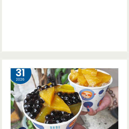
藝
文
特
區
平
價
5 月
31
義
2026
式
料
理，
牛