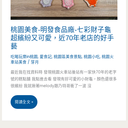
加
&
了
金
鮮
桃園美食-明發食品廠-七彩財子龜
幣
蚵
超繽紛又可愛，近70年老店的好手
小
藝
更
姐
吃喝玩樂in桃園
,
愛食記
,
桃園區美食景點
,
桃園小吃
,
桃園火
鮮
車站美食
/
芽月
-
美
最近我在找資料時 發現桃園火車站後站有一家快70年的老字
騎
號的糕點舖 我點進去看 發現有好可愛的小財龜，顏色還很多
樓
很繽紛 我就揪著melody跟乃特哥衝了一波 沒
下
桃
閱讀全文 »
不
園
起
美
眼