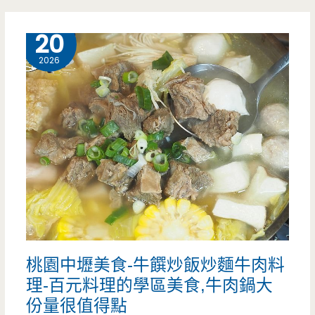
（邀
食-
5 月
20
約）
三
2026
寶
鳳
梨
冰-
三
輪
車
桃園中壢美食-牛饌炒飯炒麵牛肉料
的
理-百元料理的學區美食,牛肉鍋大
歷
份量很值得點