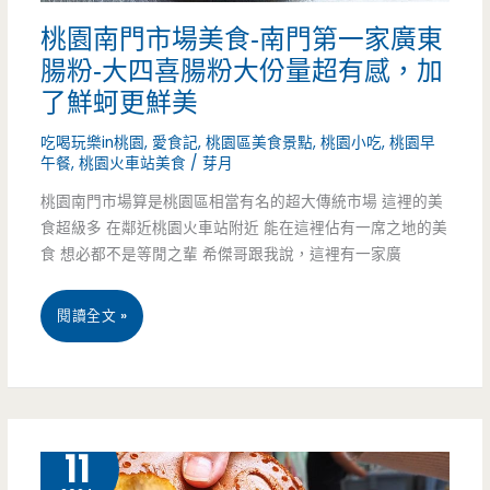
桃園南門市場美食-南門第一家廣東
腸粉-大四喜腸粉大份量超有感，加
了鮮蚵更鮮美
吃喝玩樂in桃園
,
愛食記
,
桃園區美食景點
,
桃園小吃
,
桃園早
午餐
,
桃園火車站美食
/
芽月
桃園南門市場算是桃園區相當有名的超大傳統市場 這裡的美
食超級多 在鄰近桃園火車站附近 能在這裡佔有一席之地的美
食 想必都不是等閒之輩 希傑哥跟我說，這裡有一家廣
桃
閱讀全文 »
園
南
門
6 月
11
市