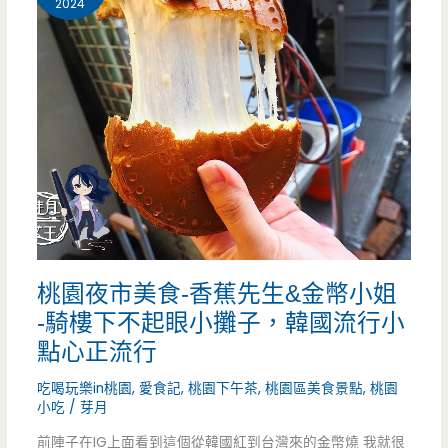
2024
場
美
食-
南
門
第
一
桃園夜市美食-香蕉先生&金幣小姐
家
-騎樓下不起眼小攤子，韓國流行小
廣
點心正流行
東
吃喝玩樂in桃園
,
愛食記
,
桃園下午茶
,
桃園區美食景點
,
桃園
小吃
/
芽月
腸
前陣子在IG上面看到這個從韓國紅到台灣來的金幣燒 我就很
粉-