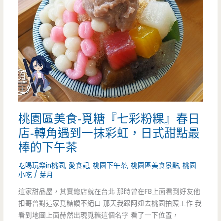
盛
夏
冰
菓
室-
超
桃園區美食-覓糖『七彩粉粿』春日
浮
店-轉角遇到一抹彩虹，日式甜點最
誇
棒的下午茶
的
吃喝玩樂in桃園
,
愛食記
,
桃園下午茶
,
桃園區美食景點
,
桃園
小吃
/
芽月
草
這家甜品屋，其實總店就在台北 那時曾在FB上面看到好友他
莓
扣哥曾對這家覓糖讚不絕口 那天我跟阿妞去桃園拍照工作 我
冰
看到地圖上面赫然出現覓糖這個名字 看了一下位置，