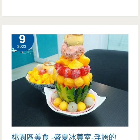
條
肉
龍
只
的
7 月
9
要
烤
400
2023
雞
多
快
塊，
閃
這
攤，
也
這
太
次
便
又
宜
桃園區美食 -盛夏冰菓室-浮誇的
多