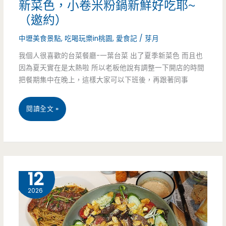
新菜色，小卷米粉鍋新鮮好吃耶~
子
（邀約）
裡
中壢美食景點
,
吃喝玩樂in桃園
,
愛食記
/
芽月
面
我個人很喜歡的台菜餐廳-一葉台菜 出了夏季新菜色 而且也
因為夏天實在是太熱啦 所以老板他說有調整一下開店的時間
有
把餐期集中在晚上，這樣大家可以下班後，再跟著同事
驚
喜
桃
閱讀全文 »
包，
園
滿
中
滿
壢
6 月
12
起
美
2026
司
食-
的
一