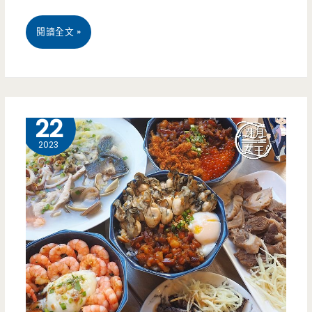
來
桃
閱讀全文 »
了，
園
這
區
次
美
10 月
22
還
食-
2023
有
覓
草
糖
莓
『七
疊
彩
高
粉
高
粿』
塔，