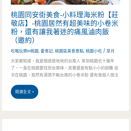
春
超
桃園同安街美食-小料理海米粉【莊
日
吸
敬店】-桃園居然有超美味的小卷米
店-
粉，還有讓我著迷的痛風滷肉飯
睛！
轉
（邀約）
角
吃喝玩樂in桃園
,
愛食記
,
桃園區美食景點
,
桃園小吃
/
芽月
遇
大家都知道，我是個道道地地的台南人 來到桃園也十幾年
了，一直在桃園要找到台南味，其實還是有點小小的困難 這
到
次在桃園，竟然有湯頭不輸台南的小卷米粉 還有我個人很注
一
桃
閱讀全文 »
抹
園
彩
同
虹，
安
日