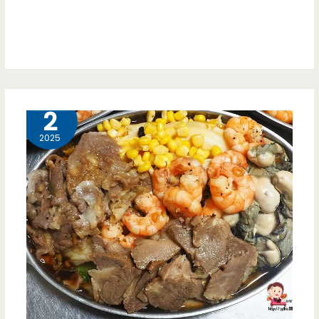
很
裝，
值
味
得
道
點
超
9 月
2
甘
2025
醇，
我
又
再
訪
了
~