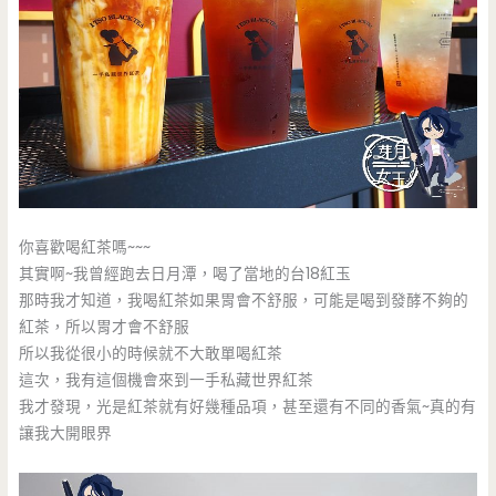
你喜歡喝紅茶嗎~~~
其實啊~我曾經跑去日月潭，喝了當地的台18紅玉
那時我才知道，我喝紅茶如果胃會不舒服，可能是喝到發酵不夠的
紅茶，所以胃才會不舒服
所以我從很小的時候就不大敢單喝紅茶
這次，我有這個機會來到一手私藏世界紅茶
我才發現，光是紅茶就有好幾種品項，甚至還有不同的香氣~真的有
讓我大開眼界