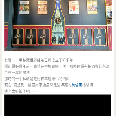
其實~~一手私藏世界紅茶已經成立了好多年
還記得好幾年前，我曾在中壢買過一次，那時候還有把酒與紅茶混
合在一起的喝法
那時的一手私藏是走比較年輕綠化的門面
現在~沒想到，桃園南平店居然是這漂亮的
英倫風
格裝潢
這也太好拍了吧~~~