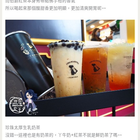
而伯爵紅茶本身有帶點佛手柑的香氣
所以喝起來那個酸甜香更加明顯，更加清爽開胃呢~~
珍珠太厚生乳奶茶
沒錯~~這裡也是有奶茶的，丫牛奶+紅茶不就是鮮奶茶了嗎~~