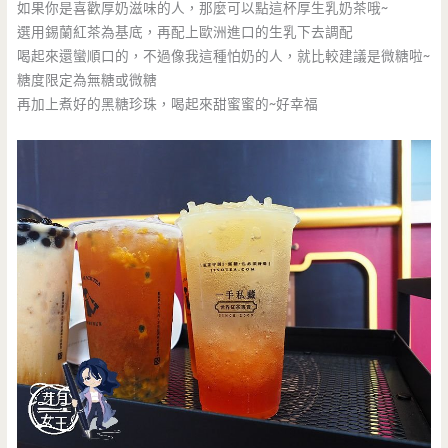
如果你是喜歡厚奶滋味的人，那麼可以點這杯厚生乳奶茶哦~
選用錫蘭紅茶為基底，再配上歐洲進口的生乳下去調配
喝起來還蠻順口的，不過像我這種怕奶的人，就比較建議是微糖啦~
糖度限定為無糖或微糖
再加上煮好的黑糖珍珠，喝起來甜蜜蜜的~好幸福