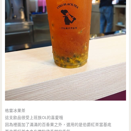
格雷冰果茶
這支飲品很受上班族OL的喜愛哦
因為裡面加了滿滿的百香果之外，選用的是伯爵紅茶當基底