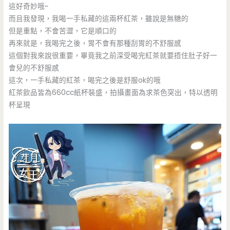
這好奇妙哦~
而且我發現，我喝一手私藏的這兩杯紅茶，雖說是無糖的
但是重點，不會苦澀，它是順口的
再來就是，我喝完之後，胃不會有那種刮胃的不舒服感
這個對我來說很重要，畢竟我之前深受喝完紅茶就要捂住肚子好一
會兒的不舒服感
這次，一手私藏的紅茶，喝完之後是舒服ok的哦
紅茶飲品皆為660cc紙杯裝盛，拍攝畫面為求茶色突出，特以透明
杯呈現