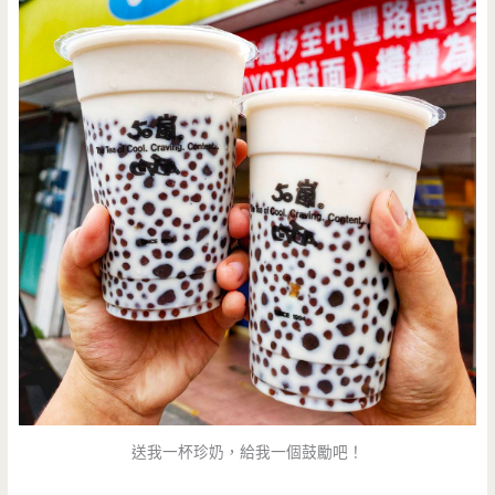
送我一杯珍奶，給我一個鼓勵吧！