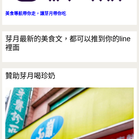
美食導航帶你走，讓芽月帶你吃
芽月最新的美食文，都可以推到你的line
裡面
贊助芽月喝珍奶