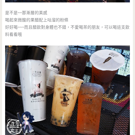
是不是~~那漸層的美感
喝起來微酸的果醋配上咕溜的粉條
好好喝~~~而且醋飲對身體也不錯，不愛喝茶的朋友，可以喝這支飲
料看看哦