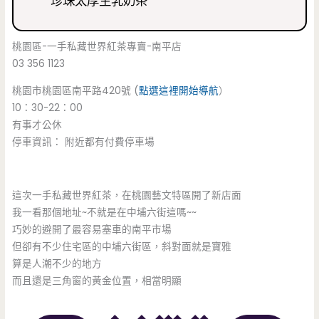
珍珠太厚生乳奶茶
桃園區-一手私藏世界紅茶專賣-南平店
03 356 1123
桃園市桃園區南平路420號 (
點選這裡開始導航
）
10：30-22：00
有事才公休
停車資訊： 附近都有付費停車場
這次一手私藏世界紅茶，在桃園藝文特區開了新店面
我一看那個地址~不就是在中埔六街這嗎~~
巧妙的避開了最容易塞車的南平市場
但卻有不少住宅區的中埔六街區，斜對面就是寶雅
算是人潮不少的地方
而且還是三角窗的黃金位置，相當明顯