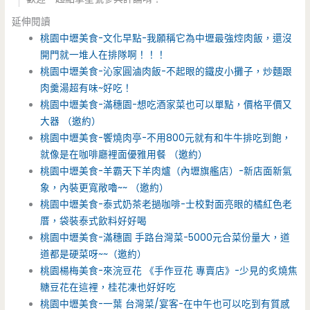
延伸閱讀
桃園中壢美食-文化早點-我願稱它為中壢最強焢肉飯，還沒
開門就一堆人在排隊啊！！！
桃園中壢美食-沁家圓滷肉飯-不起眼的鐵皮小攤子，炒麵跟
肉羹湯超有味~好吃！
桃園中壢美食-滿穗園-想吃酒家菜也可以單點，價格平價又
大器 （邀約）
桃園中壢美食-饗燒肉亭-不用800元就有和牛牛排吃到飽，
就像是在咖啡廳裡面優雅用餐 （邀約）
桃園中壢美食-羊霸天下羊肉爐（內壢旗艦店）-新店面新氣
象，內裝更寬敞嚕~~ （邀約）
桃園中壢美食-泰式奶茶老撾咖啡-士校對面亮眼的橘紅色老
厝，袋裝泰式飲料好好喝
桃園中壢美食-滿穗園 手路台灣菜-5000元合菜份量大，道
道都是硬菜呀~~（邀約）
桃園楊梅美食-來浣豆花 《手作豆花 專賣店》-少見的炙燒焦
糖豆花在這裡，桂花凍也好好吃
桃園中壢美食-一葉 台灣菜/宴客-在中午也可以吃到有質感