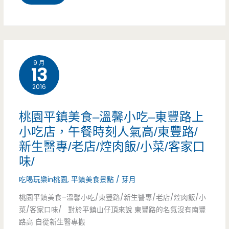
理/
園
道
口
中
上
水
壢
的
9 月
雞
13
美
泰
(已
2016
食
式
結
–
料
桃園平鎮美食–溫馨小吃–東豐路上
束
虱
理，
小吃店，午餐時刻人氣高/東豐路/
營
新生醫專/老店/焢肉飯/小菜/客家口
目
月
味/
業)
魚
亮
吃喝玩樂in桃園
,
平鎮美食景點
/
芽月
專
蝦
桃園平鎮美食–溫馨小吃/東豐路/新生醫專/老店/焢肉飯/小
賣
餅
菜/客家口味/ 對於平鎮山仔頂來說 東豐路的名氣沒有南豐
路高 自從新生醫專搬
店
讓