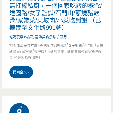
下
無扛棒私廚，一個回家吃飯的概念/
薦-
焢
建國路/女子監獄/石門山/蔥燒豬軟
午
游
肉
骨/家常菜/東坡肉/小菜吃到飽 （已
茶/
玉
飯/
搬遷至文化路991號）
宵
美
小
吃喝玩樂in桃園
,
龍潭美食景點
/
芽月
夜
蛋
桃園龍潭美食推薦–程爸廚房/建國路/女子監獄/石門山/蔥燒
菜/
豬軟骨/家常菜/東坡肉/小菜吃到飽 其實會知道這家程爸廚
（已
黃
客
房 也是因為好朋友S
結
酥-15
家
束
桃
閱讀全文 »
元
口
營
園
月
味/
業）
龍
餅
潭
強
9 月
美
強