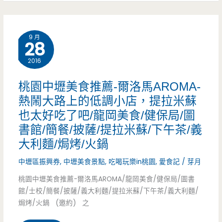
風
八
來
德
9 月
28
啦/
吃
教
2016
到
學/
飽
桃園中壢美食推薦-爾洛馬AROMA-
課
熱鬧大路上的低調小店，提拉米蘇
美
也太好吃了吧/龍岡美食/健保局/圖
程/
食
書館/簡餐/披薩/提拉米蘇/下午茶/義
美
–
大利麵/焗烤/火鍋
睫/
海
中壢區振興券
,
中壢美食景點
,
吃喝玩樂in桃園
,
愛食記
/
芽月
材
王
桃園中壢美食推薦-爾洛馬AROMA/龍岡美食/健保局/圖書
館/士校/簡餐/披薩/義大利麵/提拉米蘇/下午茶/義大利麵/
料/
城
焗烤/火鍋 (邀約) 之
平
火