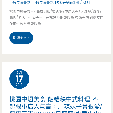
飯/
中原美食景點
,
中壢美食景點
,
吃喝玩樂in桃園
/
芽月
食。
小
桃園中壢美食–阿亮魯肉飯/魯肉飯/中原大學/大潤發/宵夜/
好
鵝肉/老店 這陣子一直在找好吃的魯肉飯 後來有看到格友們
吃
在推這家阿亮魯肉飯
物-
店/
巷
桃
閱讀全文 »
中
間
園
式
文
中
早
青
壢
餐/
小
9 月
17
美
店，
2016
食
輕
–
桃園中壢美食-飯糟秧中式料理-不
食
阿
起眼小店人氣高，川辣妹子會很愛/
漸