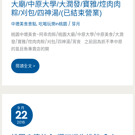
食/
燒/
大廟/中原大學/大潤發/寶雅/焢肉肉
都
粽/刈包/四神湯/(已結束營業)
健
蒙
好
中壢美食景點
,
吃喝玩樂in桃園
/
芽月
保
古
好
桃園中壢美食–阿乖肉粽/桃園大廟/中原大學/中原美食/大潤
局/
烤
吃/
發/寶雅/焢肉肉粽/刈包/四神湯/宵夜 之前因為抓不準中原
圖
肉/
的虱目魚專賣店的開
地
書
可
政
桃
閱讀全文 »
館/
利
事
園
簡
亞/
務
中
餐/
蜜
所/
壢
披
芋
鹽
9 月
22
美
薩/
頭/
滷/
2016
食
提
婚
豆
–