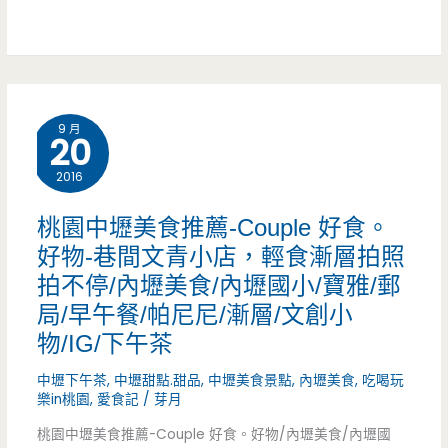
回
肉
廟
憶/
肉
前
大
粽/
小
湳
9 月
刈
吃
20
市
包/
店，
2016
場/
四
早
桃園中壢美食推薦-Couple 好食。
夜
神
餐
好物-巷間文青小店，輕食漸層拍照
市/
拍不停/內壢美食/內壢國小/寶雅/郵
湯/(已
要
局/早午餐/帕尼尼/漸層/文創小
牛
結
吃
物/IG/下午茶
排
束
飽
中壢下午茶
,
中壢甜點.甜品
,
中壢美食景點
,
內壢美食
,
吃喝玩
飯/
樂in桃園
,
愛食記
/
芽月
營
飽
櫻
桃園中壢美食推薦-Couple 好食。好物/內壢美食/內壢國
業)
哦/