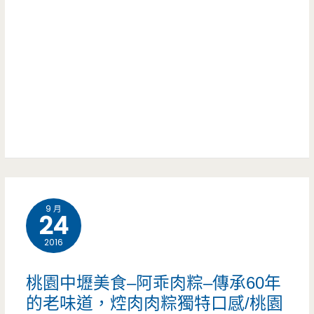
tofu-
米
算/246
健
蘇
元
康
也
吃
安
太
到
心
好
飽/
食
吃
火
品
了
烤
坊，
9 月
吧/
兩
豆
24
龍
吃/
干
2016
岡
鐵
豆
桃園中壢美食–阿乖肉粽–傳承60年
美
板
腐
的老味道，焢肉肉粽獨特口感/桃園