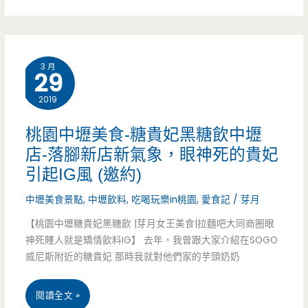
區
美
3 月
29
食-
2019
太
上
桃園中壢美食-糖貴妃黑糖飲中壢
店-落腳新店新氣象，眼神死的貴妃
正
引起IG風 (邀約)
和
中壢美食景點
,
中壢飲料
,
吃喝玩樂in桃園
,
愛食記
/
芽月
昆
【桃園中壢糖貴妃黑糖飲 |芽月女王美食|拉麵吧大同商圈眼
布
神死賤人就是矯情飲料IG】 去年，我曾跟大家介紹在SOGO
威尼斯附近的糖貴妃 那時我就對他們家的芋頭奶奶
鍋
物-
桃
閱讀全文 »