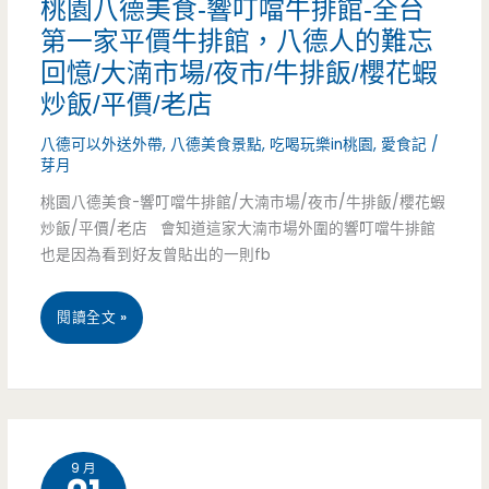
桃園八德美食-響叮噹牛排館-全台
拉
宴/
干/
第一家平價牛排館，八德人的難忘
阿
米
平
豆
回憶/大湳市場/夜市/牛排飯/櫻花蝦
乖
蘇/
價
炒飯/平價/老店
腐/
肉
下
（已
八德可以外送外帶
,
八德美食景點
,
吃喝玩樂in桃園
,
愛食記
/
豆
粽
芽月
午
結
漿
桃園八德美食-響叮噹牛排館/大湳市場/夜市/牛排飯/櫻花蝦
–
茶/
束
蛋
炒飯/平價/老店 會知道這家大湳市場外圍的響叮噹牛排館
傳
也是因為看到好友曾貼出的一則fb
義
營
糕/
承
大
業）
健
桃
閱讀全文 »
60
利
康/
園
年
麵/
限
八
的
焗
量
德
老
烤/
9 月
(已
美