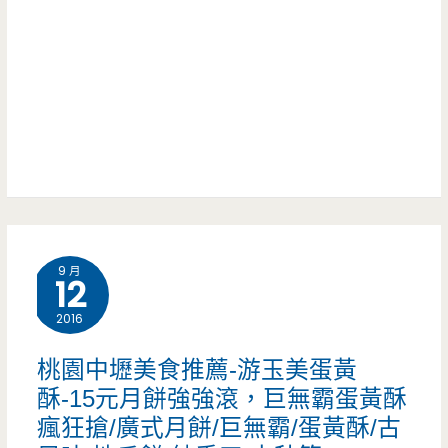
怪
–
解
怪
東
相
屋/
豐
思
龍
路
啊/
潭
上
中
大
小
原
池/
吃
夜
打
9 月
店，
12
市/
拋
午
2016
環
豬/
餐
桃園中壢美食推薦-游玉美蛋黃
中
月
時
酥-15元月餅強強滾，巨無霸蛋黃酥
東
亮
瘋狂搶/廣式月餅/巨無霸/蛋黃酥/古
刻