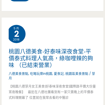
抹
園
茶
中
牛
壢
奶
5 月
2
美
小
2018
食-
熊
糖
桃園八德美食-好泰味深夜食堂-平
鍋
價泰式料理人氣高，綠咖哩辣的夠
貴
好
味 （已結束營業）
妃
可
八德美食景點
,
吃喝玩樂in桃園
,
愛食記
,
桃園區美食景點
/
芽
黑
月
愛，
糖
【桃園八德芽月女王美食|好泰味深夜食堂|國際路平價大份量
胡
宵夜晚餐】 最近在八德社團看到有一家只賣晚上的平價泰
飲
式料理開幕了 位置就在我常去看的中醫診
椒
中