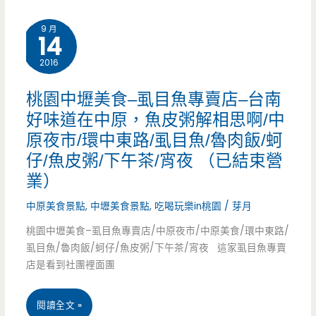
三
潭
店
街/SOGO/
9 月
14
美
鳥
2016
食-
窩
老
桃園中壢美食–虱目魚專賣店–台南
窩/
好味道在中原，魚皮粥解相思啊/中
象
水
原夜市/環中東路/虱目魚/魯肉飯/蚵
塘
仔/魚皮粥/下午茶/宵夜 （已結束營
煮
雲
業）
牛
泰
中原美食景點
,
中壢美食景點
,
吃喝玩樂in桃園
/
芽月
肉/
美
桃園中壢美食–虱目魚專賣店/中原夜市/中原美食/環中東路/
中
虱目魚/魯肉飯/蚵仔/魚皮粥/下午茶/宵夜 這家虱目魚專賣
食
店是看到社團裡面團
式
館-
料
桃
閱讀全文 »
省