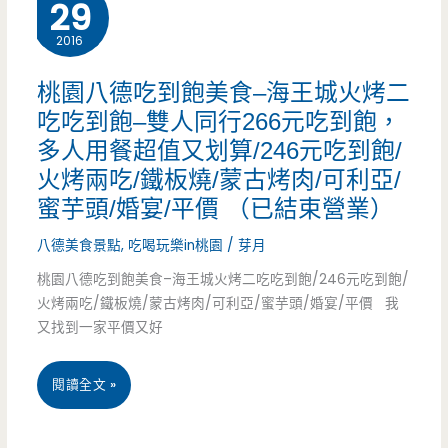
作
29
尖
室
2016
上
—
桃園八德吃到飽美食–海王城火烤二
(廠
漸
吃吃到飽–雙人同行266元吃到飽，
商
多人用餐超值又划算/246元吃到飽/
層
火烤兩吃/鐵板燒/蒙古烤肉/可利亞/
合
美
蜜芋頭/婚宴/平價 （已結束營業）
作)
學
八德美食景點
,
吃喝玩樂in桃園
/
芽月
正
桃園八德吃到飽美食–海王城火烤二吃吃到飽/246元吃到飽/
火烤兩吃/鐵板燒/蒙古烤肉/可利亞/蜜芋頭/婚宴/平價 我
流
又找到一家平價又好
行，
度
桃
閱讀全文 »
假
園