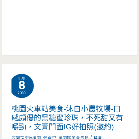
堂-
的
平
貴
價
妃
泰
引
式
起
料
IG
3 月
理
8
風
人
2018
(邀
氣
約)
桃園火車站美食-沐白小農牧場-口
高，
感頗優的黑糖蜜珍珠，不死甜又有
嚼勁，文青門面IG好拍照(邀約)
綠
吃喝玩樂in桃園
,
愛食記
,
桃園區美食景點
/
芽月