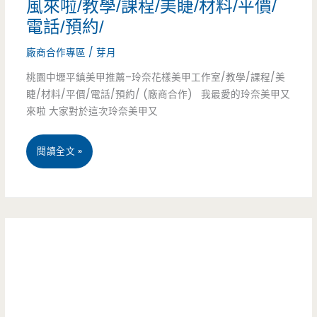
風來啦/教學/課程/美睫/材料/平價/
推
電話/預約/
珍
薦-
廠商合作專區
/
芽月
珠，
玲
桃園中壢平鎮美甲推薦–玲奈花樣美甲工作室/教學/課程/美
不
奈
睫/材料/平價/電話/預約/ (廠商合作) 我最愛的玲奈美甲又
死
來啦 大家對於這次玲奈美甲又
花
甜
樣
桃
閱讀全文 »
又
美
園
有
甲
中
嚼
工
壢
勁，
作
平
文
室-
鎮
青
今
美