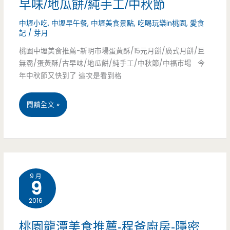
早味/地瓜餅/純手工/中秋節
路/
蝦
人
中壢小吃
,
中壢早午餐
,
中壢美食景點
,
吃喝玩樂in桃園
,
愛食
虱
餅/
氣
記
/
芽月
目
高/
桃園中壢美食推薦-新明市場蛋黃酥/15元月餅/廣式月餅/巨
魚/
無霸/蛋黃酥/古早味/地瓜餅/純手工/中秋節/中福市場 今
東
年中秋節又快到了 這次是看到格
魯
豐
肉
桃
閱讀全文 »
路/
飯/
園
新
蚵
中
生
仔/
壢
醫
9 月
魚
9
美
專/
皮
2016
食
老
粥/
推
桃園龍潭美食推薦-程爸廚房-隱密
店/