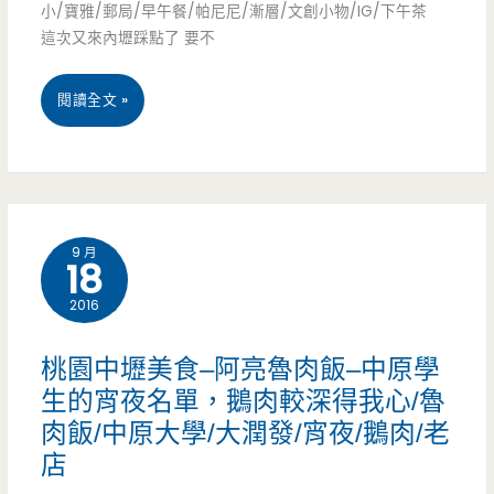
小/寶雅/郵局/早午餐/帕尼尼/漸層/文創小物/IG/下午茶
花
仁
這次又來內壢踩點了 要不
蝦
海
桃
閱讀全文 »
炒
宮/
園
飯/
新
中
平
街/
壢
價/
天
9 月
18
美
老
晟
2016
食
店
醫
推
桃園中壢美食–阿亮魯肉飯–中原學
院/
薦-
生的宵夜名單，鵝肉較深得我心/魯
滷
肉飯/中原大學/大潤發/宵夜/鵝肉/老
Couple
肉
店
好