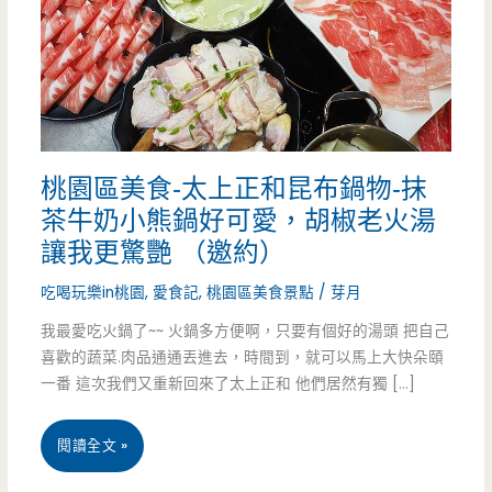
桃園區美食-太上正和昆布鍋物-抹
茶牛奶小熊鍋好可愛，胡椒老火湯
讓我更驚艷 （邀約）
吃喝玩樂in桃園
,
愛食記
,
桃園區美食景點
/
芽月
我最愛吃火鍋了~~ 火鍋多方便啊，只要有個好的湯頭 把自己
喜歡的蔬菜.肉品通通丟進去，時間到，就可以馬上大快朵頤
一番 這次我們又重新回來了太上正和 他們居然有獨 […]
桃
閱讀全文 »
園