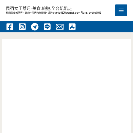
跳
民宿女王芽月-美食.旅遊.全台趴趴走
至
桃園美食部落客，邀約 -民宿合作體驗~ 請洽
cythia0805@gmail.com
//LINE: cythia0805
Main
主
要
Men
內
容