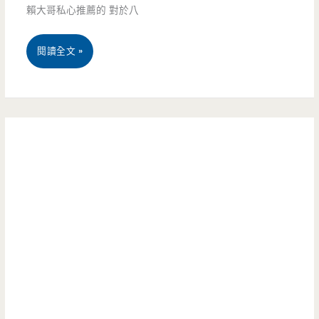
賴大哥私心推薦的 對於八
熱
元
鬧
吃
桃
閱讀全文 »
大
到
園
路
飽，
八
上
多
德
的
人
美
低
用
食
調
餐
推
小
超
薦-
店，
值
豆
提
又
福
拉
划