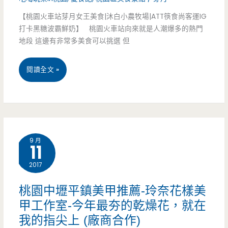
咖
【桃園火車站芽月女王美食|沐白小農牧場|ATT筷食尚客運IG
哩
打卡黑糖波霸鮮奶】 桃園火車站向來就是人潮爆多的熱門
辣
地段 這邊有非常多美食可以挑選 但
的
桃
閱讀全文 »
夠
園
味
火
（已
車
結
9 月
11
站
束
2017
美
營
食-
桃園中壢平鎮美甲推薦-玲奈花樣美
業）
甲工作室-今年最夯的乾燥花，就在
沐
我的指尖上 (廠商合作)
白