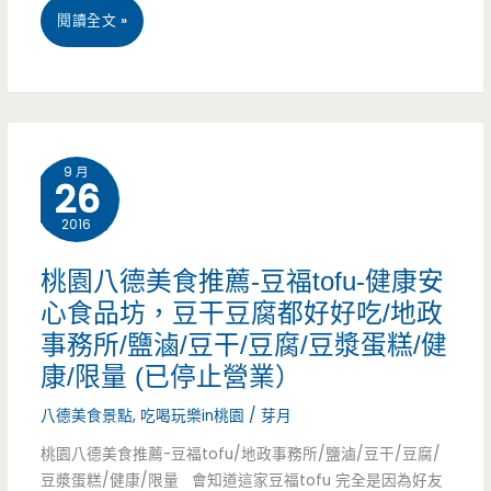
價/
桃
閱讀全文 »
烤
電
園
二
話/
中
吃
預
壢
吃
9 月
26
約/
美
到
2016
食
飽
推
–
桃園八德美食推薦-豆福tofu-健康安
心食品坊，豆干豆腐都好好吃/地政
薦-
雙
事務所/鹽滷/豆干/豆腐/豆漿蛋糕/健
爾
人
康/限量 (已停止營業）
洛
同
八德美食景點
,
吃喝玩樂in桃園
/
芽月
馬
行
桃園八德美食推薦-豆福tofu/地政事務所/鹽滷/豆干/豆腐/
AROMA-
266
豆漿蛋糕/健康/限量 會知道這家豆福tofu 完全是因為好友