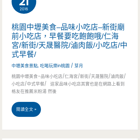
21
味
火
停
2016
食-
道，
鍋
止
響
焢
桃園中壢美食–品味小吃店–新街廟
營
叮
前小吃店，早餐要吃飽飽哦/仁海
肉
業）
宮/新街/天晟醫院/滷肉飯/小吃店/中
噹
肉
式早餐/
牛
粽
中壢美食景點
,
吃喝玩樂in桃園
/
芽月
排
獨
桃園中壢美食–品味小吃店/仁海宮/新街/天晟醫院/滷肉飯/
館-
小吃店/中式早餐/ 這家品味小吃店其實也是在網路上看到
特
格友在推薦米粉湯 然後
全
口
台
感/
桃
閱讀全文 »
第
桃
園
一
園
中