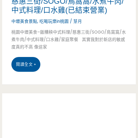
慈惠三街/SOGO/鳥窩窩/水煮牛肉/
亮
中式料理/口水雞(已結束營業)
層
魯
拍
中壢美食景點
,
吃喝玩樂in桃園
/
芽月
肉
桃園中壢美食–飯糟秧中式料理/慈惠三街/SOGO/鳥窩窩/水
照
飯
煮牛肉/中式料理/口水雞/家庭聚餐 其實我對於新店的敏感
拍
度真的不高 像這家
–
不
中
桃
閱讀全文 »
停/
原
園
內
學
中
壢
生
壢
美
的
美
食/
宵
食-
內
夜
飯
壢