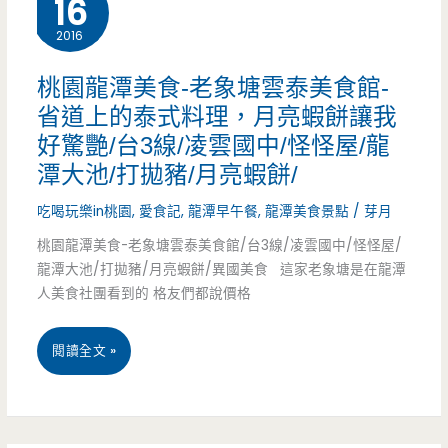
16
尼/
中
氣
2016
漸
原
高，
桃園龍潭美食-老象塘雲泰美食館-
層/
大
川
省道上的泰式料理，月亮蝦餅讓我
文
學/
好驚艷/台3線/凌雲國中/怪怪屋/龍
辣
創
潭大池/打拋豬/月亮蝦餅/
大
妹
小
吃喝玩樂in桃園
,
愛食記
,
龍潭早午餐
,
龍潭美食景點
/
芽月
潤
子
物/IG/
桃園龍潭美食-老象塘雲泰美食館/台3線/凌雲國中/怪怪屋/
發/
會
龍潭大池/打拋豬/月亮蝦餅/異國美食 這家老象塘是在龍潭
下
宵
人美食社團看到的 格友們都說價格
很
午
夜/
愛/
桃
茶
閱讀全文 »
鵝
慈
園
肉/
惠
龍
老