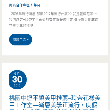
廠商合作專區
/
芽月
小
2016年流行漸層 那麼2017年流行什麼?? 就是乾燥花啦~~
農
我的愛店–玲奈美甲永遠都有在跟著流行走 這次就是把乾燥
花放到我的指甲
牧
場-
桃
閱讀全文 »
口
園
感
中
頗
壢
優
9 月
30
平
的
2016
鎮
黑
美
桃園中壢平鎮美甲推薦–玲奈花樣美
糖
甲工作室—漸層美學正流行，度假
甲
蜜