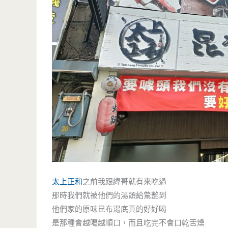
太上正和
之前我跟緯哥就有來吃過
那時我們就被他們的湯頭給驚艷到
他們家的原味昆布湯底真的好好喝
是那種會越喝越順口，而且吃完不會口乾舌燥