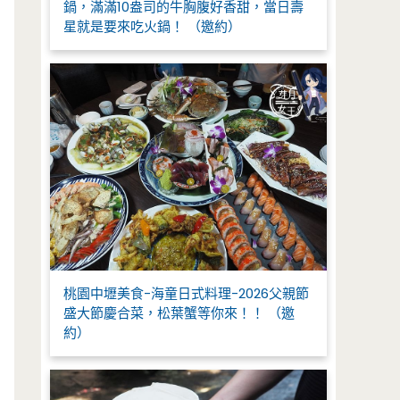
鍋，滿滿10盎司的牛胸腹好香甜，當日壽
星就是要來吃火鍋！ （邀約）
桃園中壢美食-海童日式料理-2026父親節
盛大節慶合菜，松葉蟹等你來！！ （邀
約）