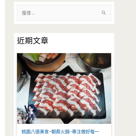
搜
尋
關
鍵
近期文章
字
:
桃園八德美食-朝鼎火鍋-專注做好每一