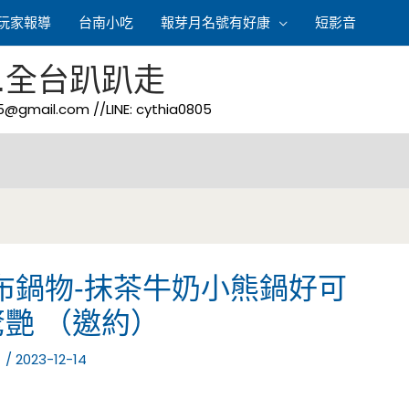
玩家報導
台南小吃
報芽月名號有好康
短影音
.全台趴趴走
05@gmail.com
//LINE: cythia0805
布鍋物-抹茶牛奶小熊鍋好可
艷 （邀約）
月
/
2023-12-14