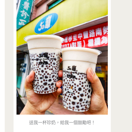
送我一杯珍奶，給我一個鼓勵吧！