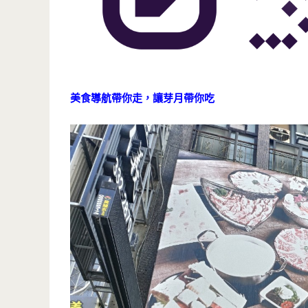
美食導航帶你走，讓芽月帶你吃