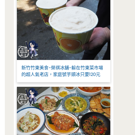
新竹竹東美食-榮祺冰舖-躲在竹東菜市場
的超人氣老店，家庭號芋頭冰只要120元