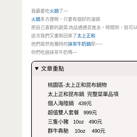
我最愛吃
火鍋
了~~
火鍋
多方便啊，只要有個好的湯頭
把自己喜歡的蔬菜.肉品通通丟進去，時間到，就可
這次我們又重新回來了
太上正和
他們居然有獨特的
抹茶牛奶鍋
耶~~~
你們吃過抹茶牛奶嗎~~
文章重點
桃園區-太上正和昆布鍋物
太上正和昆布鍋 完整菜單品項
個人海陸鍋 439元
超值雙人套餐 999元
三隻小豬 10oz 490元
群牛犇馳 10oz 490元