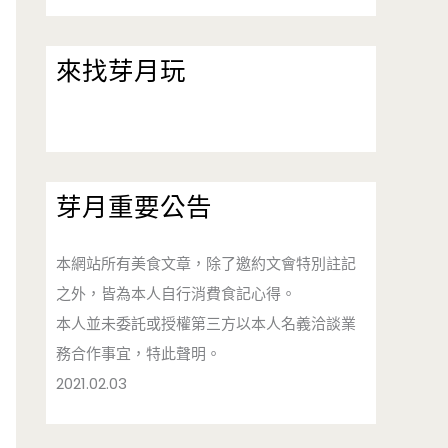
來找芽月玩
芽月重要公告
本網站所有美食文章，除了邀約文會特別註記
之外，皆為本人自行消費食記心得。
本人並未委託或授權第三方以本人名義洽談業
務合作事宜，特此聲明。
2021.02.03