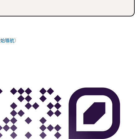
開始導航
）