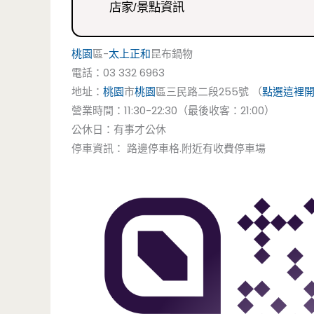
店家/景點資訊
桃園
區-
太上正和
昆布鍋物
電話：03 332 6963
地址：
桃園
市
桃園
區三民路二段255號 （
點選這裡
營業時間：11:30-22:30（最後收客：21:00）
公休日：有事才公休
停車資訊： 路邊停車格.附近有收費停車場