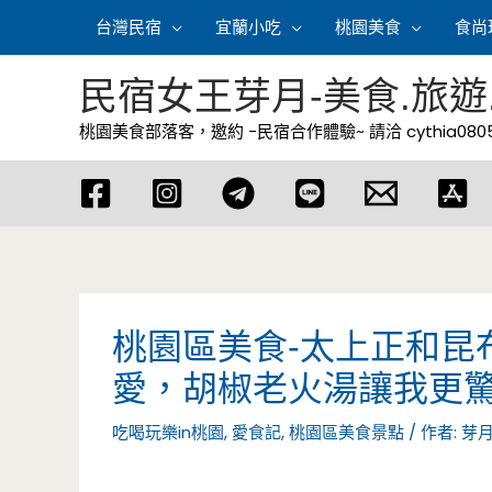
跳
台灣民宿
宜蘭小吃
桃園美食
食尚
至
主
民宿女王芽月-美食.旅遊
要
桃園美食部落客，邀約 -民宿合作體驗~ 請洽
cythia08
內
容
桃園區美食-太上正和昆
愛，胡椒老火湯讓我更驚
吃喝玩樂in桃園
,
愛食記
,
桃園區美食景點
/ 作者:
芽