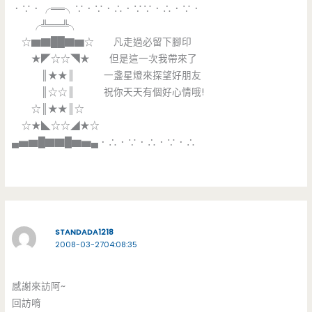
．∵．╭══╮∵．∵．∴．∵∵．∴．∵．
╭╩══╩╮
☆▆▇██▇▆☆ 凡走過必留下腳印
★◤☆☆◥★ 但是這一次我帶來了
║★★║ 一盞星燈來探望好朋友
║☆☆║ 祝你天天有個好心情哦!
☆║★★║☆
☆★◣☆☆◢★☆
▄▅▆█▇▇█▆▅▄．∴．∵．∴．∵．∴
STANDADA1218
2008-03-2704:08:35
感謝來訪阿~
回訪唷