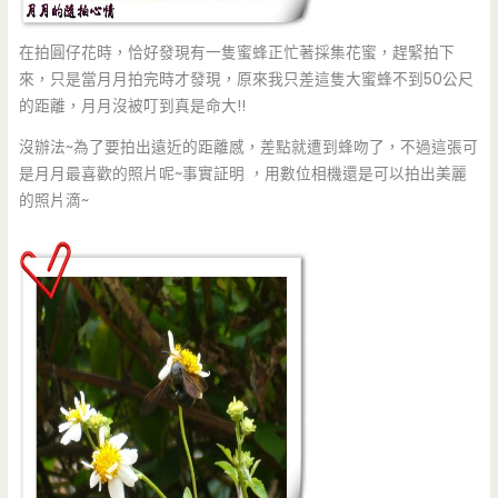
在拍圓仔花時，恰好發現有一隻蜜蜂正忙著採集花蜜，趕緊拍下
來，只是當月月拍完時才發現，原來我只差這隻大蜜蜂不到50公尺
的距離，月月沒被叮到真是命大!!
沒辦法~為了要拍出遠近的距離感，差點就遭到蜂吻了，不過這張可
是月月最喜歡的照片呢~事實証明 ，用數位相機還是可以拍出美麗
的照片滴~