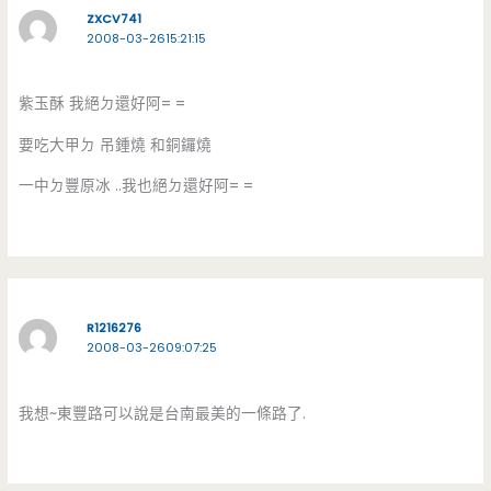
ZXCV741
2008-03-2615:21:15
紫玉酥 我絕ㄉ還好阿= =
要吃大甲ㄉ 吊鍾燒 和銅鑼燒
一中ㄉ豐原冰 ..我也絕ㄉ還好阿= =
R1216276
2008-03-2609:07:25
我想~東豐路可以說是台南最美的一條路了.