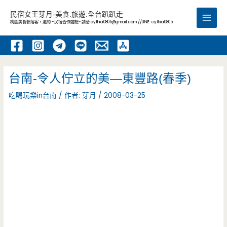
跳
民宿女王芽月-美食.旅遊.全台趴趴走
至
桃園美食部落客，邀約 -民宿合作體驗~ 請洽
cythia0805@gmail.com
//LINE: cythia0805
Main
主
要
Men
內
容
台南-令人佇立的美—東豐路(春季)
吃喝玩樂in台南
/ 作者:
芽月
/
2008-03-25