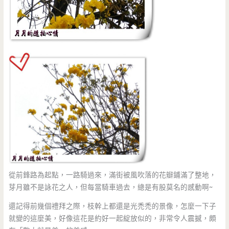
從前鋒路為起點，一路騎過來，滿街被風吹落的花瓣鋪滿了整地，
芽月雖不是詠花之人，但每當騎車過去，總是有股莫名的感動啊~
還記得前幾個禮拜之際，枝幹上都還是光禿禿的景像，怎麼一下子
就變的這麼美，好像這花是約好一起綻放似的，非常令人震撼，頗