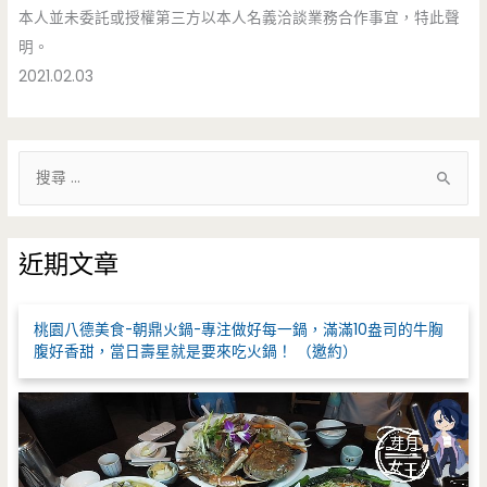
本人並未委託或授權第三方以本人名義洽談業務合作事宜，特此聲
明。
2021.02.03
搜
尋
關
鍵
近期文章
字
:
桃園八德美食-朝鼎火鍋-專注做好每一鍋，滿滿10盎司的牛胸
腹好香甜，當日壽星就是要來吃火鍋！ （邀約）