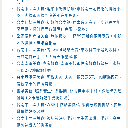
到!!
台南市北區美食-延平市場粿仔嬤-來台南一定要吃的傳統小
吃，肉粿跟碗粿到底差別在那裡呢~
台南仁德區美食-捷絲旅台南館-這太有創意了，刈包裡面加
臭豆腐，椪餅裡面有班尼迪克蛋 （邀約）
全家便利商店美食-無敵霜沙-一杯69元給你兩種享受，小孩
才做選擇，老娘全都要~
台南中西區美食-壽sweet奶茶專賣-來飲料店不是喝飲料，
居然是買布丁？！！每天限量50顆
台南南區美食-盧家麵食-南區不起眼住家麵食超級狂，水餃
一顆2元到底賺什麼
台南西港區美食-阿得肉圓-肉圓一顆只要5元，肉焿湯15元，
傳統早市的經濟奇蹟
團購美食–啵蒡養生牛蒡脆餅–閒暇無事隨手杯，消磨時光超
涮嘴 (文末送好吃牛蒡脆餅喲)
台南中西區美食-W&B手作雞蛋糕-新版御守燒排排站，拉皮
雞蛋糕好吃必點
台南中西區美食-郭記蒸好味湯包-民生圓環爆汁湯包，臭豆
腐煎包讓人印象深刻