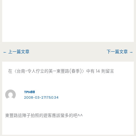
←
上一篇文章
下一篇文章
→
在〈台南-令人佇立的美—東豐路(春季)〉中有 14 則留言
TPH88
2008-03-2717:50:34
東豐路這陣子拍照的遊客應該蠻多的吧^^