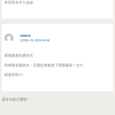
有迷有台中ㄉ@@
HABOX
2008-03-2515:53:49
那個美美的黃色花
叫做黃金風鈴木，在靠近林森地下道那邊有一大片
超美的啦^^
留言功能已關閉。