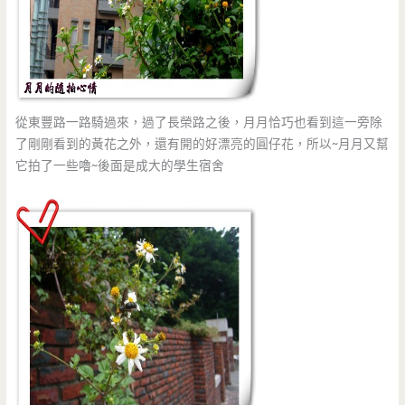
從東豐路一路騎過來，過了長榮路之後，月月恰巧也看到這一旁除
了剛剛看到的黃花之外，還有開的好漂亮的圓仔花，所以~月月又幫
它拍了一些嚕~後面是成大的學生宿舍