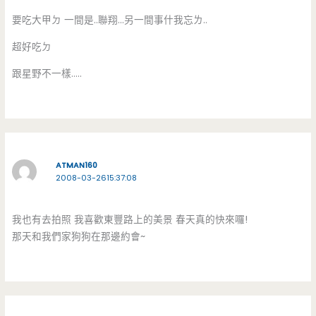
要吃大甲ㄉ 一間是..聯翔…另一間事什我忘ㄌ..
超好吃ㄉ
跟星野不一樣…..
ATMAN160
2008-03-2615:37:08
我也有去拍照 我喜歡東豐路上的美景 春天真的快來囉!
那天和我們家狗狗在那邊約會~