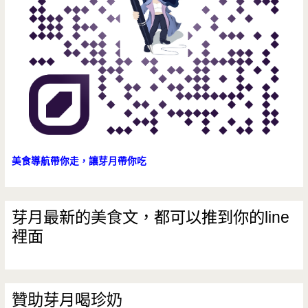
美食導航帶你走，讓芽月帶你吃
芽月最新的美食文，都可以推到你的line
裡面
贊助芽月喝珍奶