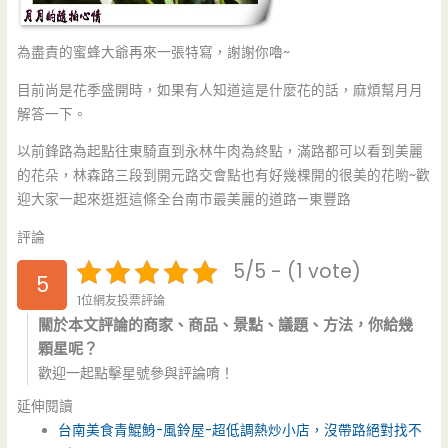
為盡責的蜜蜂大爺再來一張特寫，謝謝你嚕~
目前尚是花季盛開時，如果有人知道這是什麼花的話，麻煩幫月月
解答一下。
以前鋒路為起點往東騎直到永林牛肉為終點，滿路都可以看到美麗
的花朵，林森路三段到開元路交會點也有好幾棵開的很美的花喲~歡
迎大家一起來逛逛這條全台南市最美麗的道路—東豐路
評論
5/5 - (1 vote)
5
1位網友投票評論
關於本文評論的商家、商品、景點、議題、方法，你給幾
顆星呢？
歡迎一起點擊星號參與評論唷！
延伸閱讀
台南美食青鯤鯓-風鈴屋-超低調熱炒小店，沒帶路絕對找不