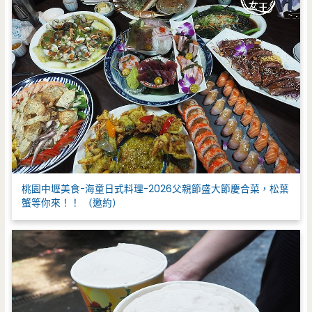
桃園中壢美食-海童日式料理-2026父親節盛大節慶合菜，松葉
蟹等你來！！ （邀約）