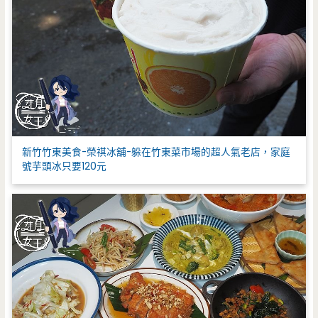
新竹竹東美食-榮祺冰舖-躲在竹東菜市場的超人氣老店，家庭
號芋頭冰只要120元