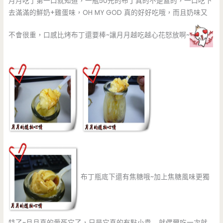
月月吃了第一口就知道，一瓶50元的布丁真的不是蓋的，一口吃下
去滿滿的鮮奶+雞蛋味，OH MY GOD 真的好好吃哦，而且奶味又
不會很重，口感比烤布丁還要棒~讓月月越吃越心花怒放啊~
布丁瓶底下還有焦糖哦~加上焦糖風味更獨
特了~月月真的愛死它了，只是它真的有點小貴…..就偶爾吃一次就