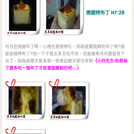
德國烤布丁 NT:28
月月在挑選布丁時，心裡也是很掙扎，到底是要挑鮮奶布丁咧?還
是這個烤布丁?怕一下子買太多又吃不完，但是後來月月還是買下
去了，因為這樣才能多寫一些食記跟大家分享啊~
(小四先生:你是為
了要多吃一個布丁才故意這麼說的吧…..)