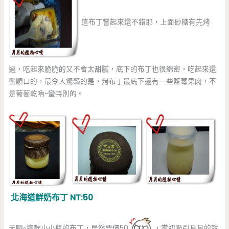
這布丁嘗起來還不錯耶，上面砂糖有先烤
過，吃起來脆脆的又不會太甜膩，底下的布丁也很綿密，吃起來還
蠻順口的，最令人驚豔的是，烤布丁最底下還有一些藍莓果肉，不
是葡萄乾吶~蠻特別的。
北海道鮮奶布丁 NT:50
天啊~這款小小瓶的布丁，居然要價50
，當初吸引月月的就