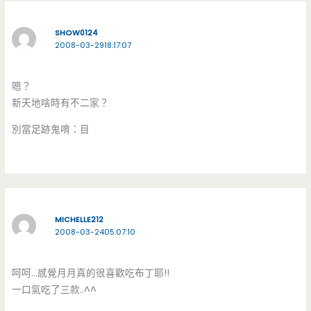
SHOW0124
2008-03-2918:17:07
嗯？
新天地啥時有不二家？
別當足跡鬼唷：目
MICHELLE212
2008-03-2405:07:10
呵呵…感覺月月真的很喜歡吃布丁耶!!
一口氣吃了三款..^^