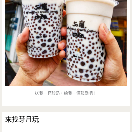
送我一杯珍奶，給我一個鼓勵吧！
來找芽月玩