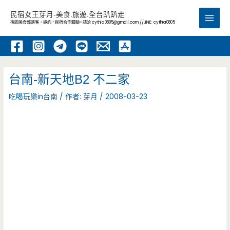
跳
民宿女王芽月-美食.旅遊.全台趴趴走
至
桃園美食部落客，邀約 -民宿合作體驗~ 請洽
cythia0805@gmail.com
//LINE: cythia0805
Main
主
要
Men
內
容
台南-新天地B2 不二家
吃喝玩樂in台南
/ 作者:
芽月
/
2008-03-23