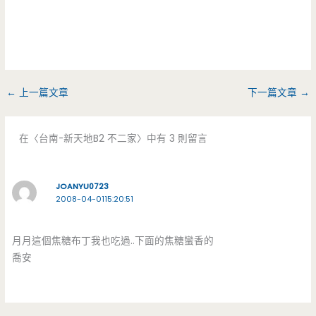
←
上一篇文章
下一篇文章
→
在〈台南-新天地B2 不二家〉中有 3 則留言
JOANYU0723
2008-04-0115:20:51
月月這個焦糖布丁我也吃過..下面的焦糖蠻香的
喬安