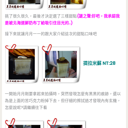
挑了很久很久，最後才決定選了三樣甜點
(謎之聲:好吧，我承認我
是被北海道鮮奶布丁給吸引住目光的..)
接下來就讓月月一一的跟大家介紹這次的甜點口味吧
提拉米蘇 NT:28
一開始月月剛要拿起來拍攝時，突然發現怎麼有黑黑的痕跡，還以
為是上面的苦巧克力粉掉下去，但仔細的擦拭過才發現內有玄機，
怎麼說呢?請繼續往下看