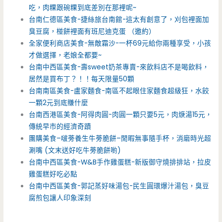
吃，肉粿跟碗粿到底差別在那裡呢~
台南仁德區美食-捷絲旅台南館-這太有創意了，刈包裡面加
臭豆腐，椪餅裡面有班尼迪克蛋 （邀約）
全家便利商店美食-無敵霜沙-一杯69元給你兩種享受，小孩
才做選擇，老娘全都要~
台南中西區美食-壽sweet奶茶專賣-來飲料店不是喝飲料，
居然是買布丁？！！每天限量50顆
台南南區美食-盧家麵食-南區不起眼住家麵食超級狂，水餃
一顆2元到底賺什麼
台南西港區美食-阿得肉圓-肉圓一顆只要5元，肉焿湯15元，
傳統早市的經濟奇蹟
團購美食–啵蒡養生牛蒡脆餅–閒暇無事隨手杯，消磨時光超
涮嘴 (文末送好吃牛蒡脆餅喲)
台南中西區美食-W&B手作雞蛋糕-新版御守燒排排站，拉皮
雞蛋糕好吃必點
台南中西區美食-郭記蒸好味湯包-民生圓環爆汁湯包，臭豆
腐煎包讓人印象深刻