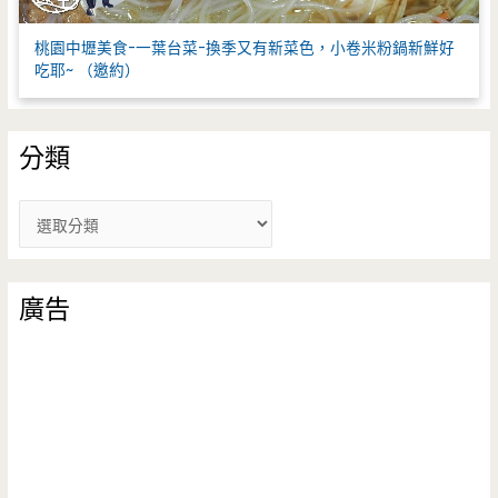
桃園中壢美食-一葉台菜-換季又有新菜色，小卷米粉鍋新鮮好
吃耶~ （邀約）
分類
分
類
廣告