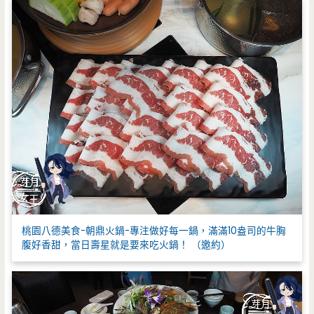
:
桃園八德美食-朝鼎火鍋-專注做好每一鍋，滿滿10盎司的牛胸
腹好香甜，當日壽星就是要來吃火鍋！ （邀約）