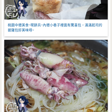
桃園中壢美食-喫餅兵-內壢小巷子裡面有驚喜包，滿滿起司的
披薩包好美味呀~