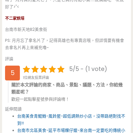
好了>"<
不二家烘培
台南市新天地B2美食街
PS: 月月忘了拿名片了，記得高雄也有專賣店哦，但詳情要有機會
去拿名片再上來補充嚕~
評論
5/5 - (1 vote)
5
1位網友投票評論
關於本文評論的商家、商品、景點、議題、方法，你給幾
顆星呢？
歡迎一起點擊星號參與評論唷！
延伸閱讀
台南美食青鯤鯓-風鈴屋-超低調熱炒小店，沒帶路絕對找不
到!!
台南市北區美食-延平市場粿仔嬤-來台南一定要吃的傳統小