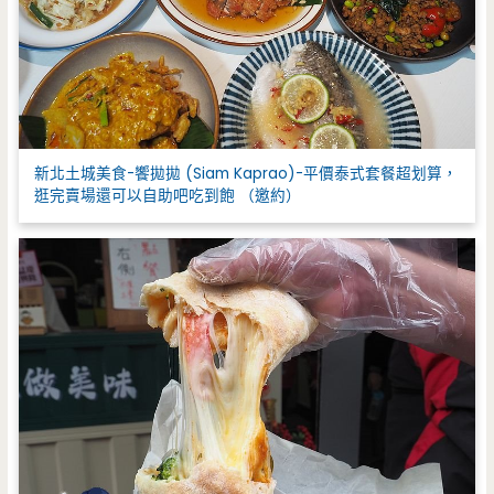
新北土城美食-饗拋拋 (Siam Kaprao)-平價泰式套餐超划算，
逛完賣場還可以自助吧吃到飽 （邀約）