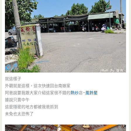
就這樣子
外觀就是這樣，這次快速回台南娘家
阿爸說要我跟大家介紹這家很不錯的
熱炒
店–
風鈴屋
據說只賣中午
這麼隱密的地方都被我爸抓到
未免也太恐怖了