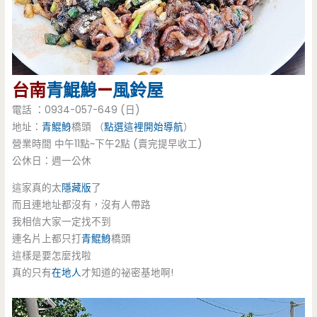
台南
青鯤鯓
—
風鈴屋
電話 ：0934-057-649 (日)
地址：
青鯤鯓
橋頭 （
點選這裡開始導航
）
營業時間 中午11點~下午2點 (賣完提早收工)
公休日：週一公休
這家真的太
隱藏版
了
而且連地址都沒有，沒有人帶路
我相信大家一定找不到
連名片上都只打
青鯤鯓
橋頭
這樣是要怎麼找啦
真的只有
在地人
才知道的祕密基地啊!