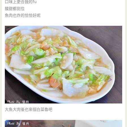
口味上更合我的fu
酸甜都到位
魚肉也炸的恰恰好呢
大魚大肉後也來個白菜魯吧