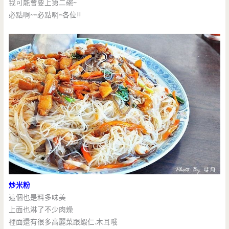
我可能會要上第二碗~
必點啊~~必點啊~各位!!
炒米粉
這個也是料多味美
上面也淋了不少肉燥
裡面還有很多高麗菜跟蝦仁.木耳哦