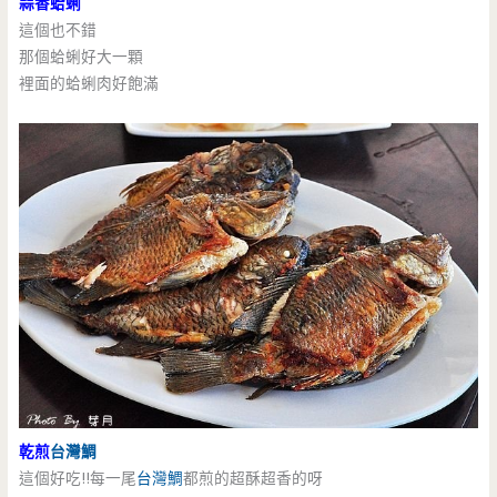
蒜香蛤蜊
這個也不錯
那個蛤蜊好大一顆
裡面的蛤蜊肉好飽滿
乾煎
台灣鯛
這個好吃!!每一尾
台灣鯛
都煎的超酥超香的呀