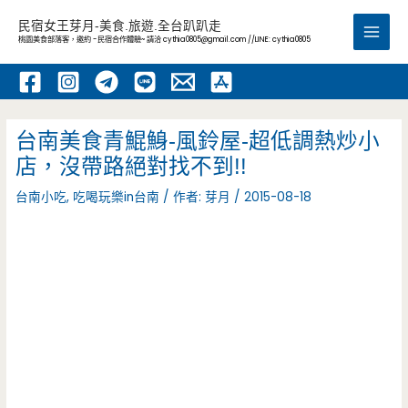
跳
民宿女王芽月-美食.旅遊.全台趴趴走
至
桃園美食部落客，邀約 -民宿合作體驗~ 請洽
cythia0805@gmail.com
//LINE: cythia0805
Main
主
要
Men
內
容
台南美食青鯤鯓-風鈴屋-超低調熱炒小
店，沒帶路絕對找不到!!
台南小吃
,
吃喝玩樂in台南
/ 作者:
芽月
/
2015-08-18