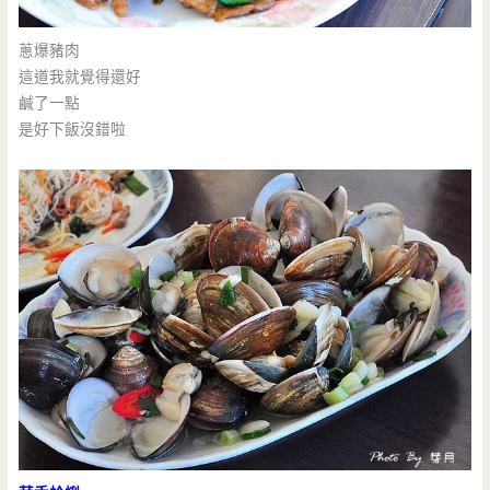
蔥爆豬肉
這道我就覺得還好
鹹了一點
是好下飯沒錯啦