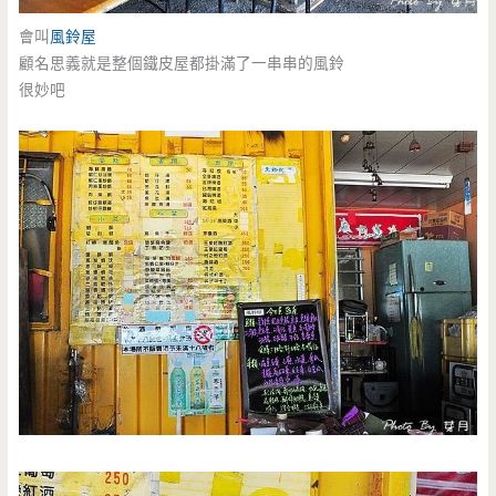
會叫
風鈴屋
顧名思義就是整個鐵皮屋都掛滿了一串串的風鈴
很妙吧