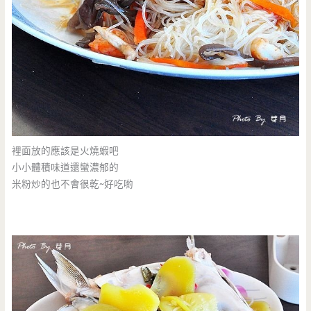
裡面放的應該是火燒蝦吧
小小體積味道還蠻濃郁的
米粉炒的也不會很乾~好吃喲