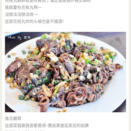
花枝丸純綷就是阿舅為了滿足我這個外甥女點的
我就愛吃花枝丸啊~~
沒辦法沒辦法呀~~
這家花枝丸炸的火候也是不錯滴!
各位觀眾
這道菜我跟我爸都覺得~應該算是這家店的招牌