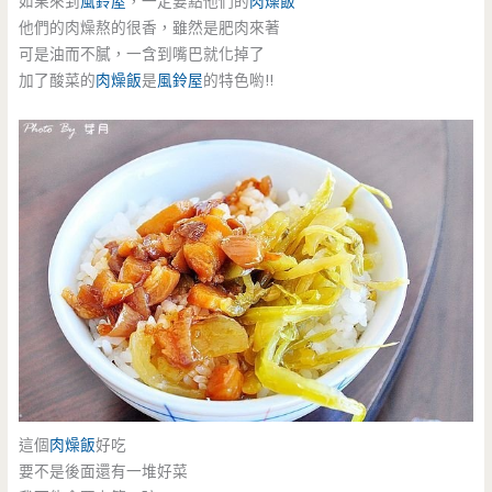
如果來到
風鈴屋
，一定要點他們的
肉燥飯
他們的肉燥熬的很香，雖然是肥肉來著
可是油而不膩，一含到嘴巴就化掉了
加了酸菜的
肉燥飯
是
風鈴屋
的特色喲!!
這個
肉燥飯
好吃
要不是後面還有一堆好菜