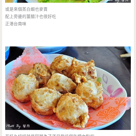
或是來個蒸白蝦也麥賣
配上旁邊的薑醋汁也很好吃
正港台南味