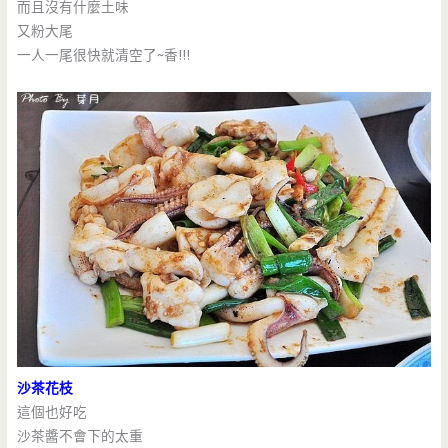
而且沒有什麼土味
又粉大尾
一人一尾很快就清空了~香!!!
沙茶花枝
這個也好吃
沙茶醬不會下的太重