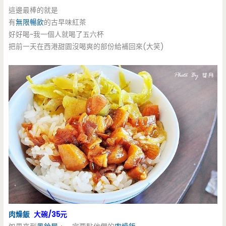
這邊最棒的就是
有
無限暢飲
的古早味紅茶
好好喝~我一個人就喝了五六杯
把前一天在西港甜園沒喝爽的部份給補回來(大笑)
肉燥飯
大碗/35元