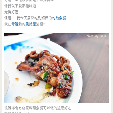
像我就不愛那種味道
覺得好腥~
但是~~~我今天居然吃到超棒的
乾煎魚腸
就在
青鯤鯓
的
風鈴屋
這裡!!
很難得會有店家料理魚腸可以做的這麼好吃