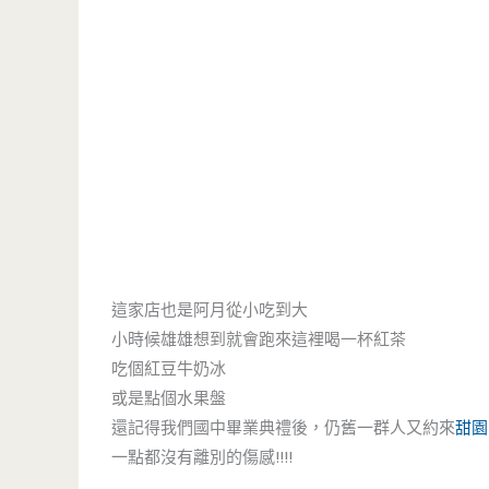
這家店也是阿月從小吃到大
小時候雄雄想到就會跑來這裡喝一杯紅茶
吃個紅豆牛奶冰
或是點個水果盤
還記得我們國中畢業典禮後，仍舊一群人又約來
甜園
一點都沒有離別的傷感!!!!