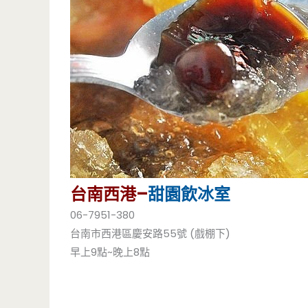
台南西港–
甜園
飲冰室
06-7951-380
台南市西港區慶安路55號 (戲棚下)
早上9點~晚上8點