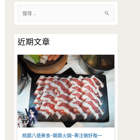
搜
尋
關
鍵
近期文章
字
:
桃園八德美食-朝鼎火鍋-專注做好每一