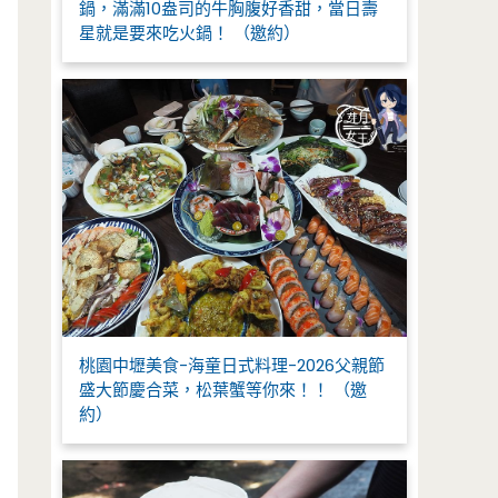
鍋，滿滿10盎司的牛胸腹好香甜，當日壽
星就是要來吃火鍋！ （邀約）
桃園中壢美食-海童日式料理-2026父親節
盛大節慶合菜，松葉蟹等你來！！ （邀
約）