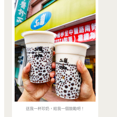
送我一杯珍奶，給我一個鼓勵吧！