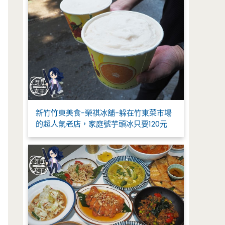
新竹竹東美食-榮祺冰舖-躲在竹東菜市場
的超人氣老店，家庭號芋頭冰只要120元