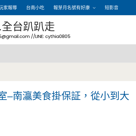
玩家報導
台南小吃
報芽月名號有好康
短影音
.全台趴趴走
05@gmail.com
//LINE: cythia0805
室–南灜美食掛保証，從小到大