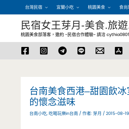
跳
台灣民宿
宜蘭小吃
桃園美食
食尚
至
主
民宿女王芽月-美食.旅遊
要
桃園美食部落客，邀約 -民宿合作體驗~ 請洽
cythia08
內
容
台南美食西港–甜園飲冰
的懷念滋味
台南小吃
,
吃喝玩樂in台南
/ 作者:
芽月
/
2015-08-19