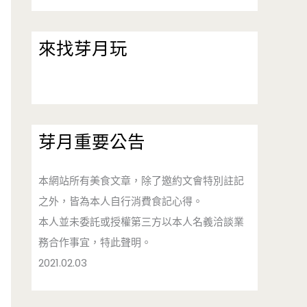
來找芽月玩
芽月重要公告
本網站所有美食文章，除了邀約文會特別註記
之外，皆為本人自行消費食記心得。
本人並未委託或授權第三方以本人名義洽談業
務合作事宜，特此聲明。
2021.02.03