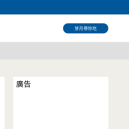
搜
尋
芽月帶你吃
廣告