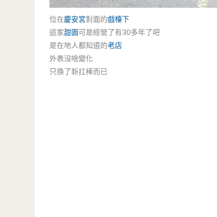
位在
慶安宮
對面的
戲檯下
這家
甜園
可是經營了有30多年了吧
是在地人都知道的
老店
外表沒啥變化
只換了新扛棒而已