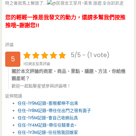
時之後就馬上解放了….
您的輕輕一推是我發文的動力，還請多幫我們按推
推哦~謝謝您!!
評論
5/5 - (1 vote)
5
1位網友投票評論
關於本文評論的商家、商品、景點、議題、方法，你給幾
顆星呢？
歡迎一起點擊星號參與評論唷！
延伸閱讀
任任-1Y9M記錄-那根都伸不出來
任任-1Y8M記錄-帶任任出門之很有面子
任任-1Y5M記錄-會自己收納玩具
任任-1Y4M記錄-帶任任騎車去~
任任-1Y3M記錄-任任陪我回娘家