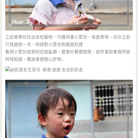
之前曾帶任任出去吃飯時，巧遇同事小萱兒，很是奇怪，任任之前
只見過她一次，但卻對小萱兒有極度好感
看到小萱兒就笑的花枝亂顫，還會吵著要她抱，這件事如果我阿爸
阿母知道，應該會想搥心肝吧…