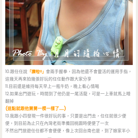
10.跟任任說
「讚啦!!」
會兩手握拳，因為他還不會靈活的運用手指，
這幾天再來拍幾張好玩的任任動作跟大家分享
11.目前還是維持每天早上一瓶牛奶，晚上看心情喝
12.如果出門遊玩，時間到了他仍是一尾活龍，可是一上車就馬上睡
翻掉
(這點就跟他舅舅一模一樣了…..)
13.我跟小四發現一件很好玩的事，只要是出門去，任任就很少便
便，到目前為止只在內灣老街準備回桃園時便便了一次
不然出門旅遊任任都不會便便，像上次回台南也是，到了娘家半小