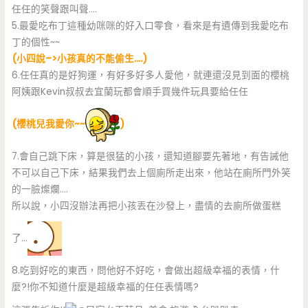
任任的笑聲跟叫聲….
5.最愛吃布丁這種幼咪咪的好入口零食，看來是有遺傳到我愛吃布
丁的個性~~
(小四說–>小孩真的不能偷生….)
6.任任真的是好狗運，有好多好多人愛他，就連還沒見到面的櫻桃
阿姨跟Kevin叔叔去宜蘭玩都會順手買幾件玩具要給任任
(櫻桃兒我愛你~~
)
7.會自己跳下床，算是很猛的小孩，還知道腳要先著地，有告誡他
不可以自己下床，結果我們去上個廁所走出來，他站在廁所門外笑
的一臉燦爛….
所以說，小四沒辦法再把小孩丟在沙發上，盡情的去廁所做蛋糕
了…
8.吃到好吃的東西，問他好不好吃，會做出超級幸福的表情，什
麼?!你不知道什麼是超級幸福的任任表情嗎?