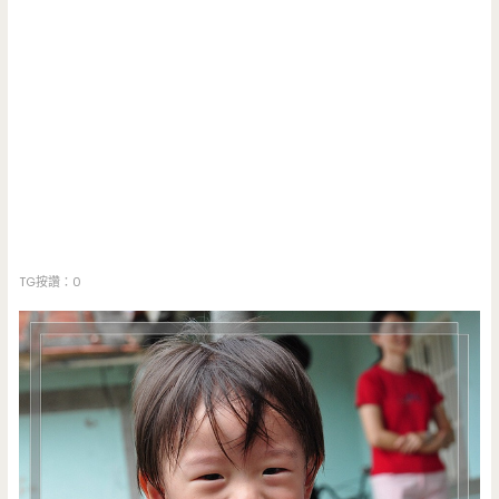
TG按讚：0