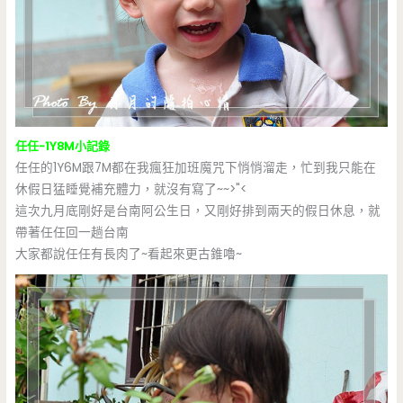
任任-1Y8M小記錄
任任的1Y6M跟7M都在我瘋狂加班魔咒下悄悄溜走，忙到我只能在
休假日猛睡覺補充體力，就沒有寫了~~>"<
這次九月底剛好是台南阿公生日，又剛好排到兩天的假日休息，就
帶著任任回一趟台南
大家都說任任有長肉了~看起來更古錐嚕~