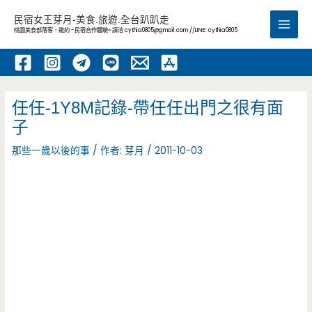
跳
民宿女王芽月-美食.旅遊.全台趴趴走
至
桃園美食部落客，邀約 -民宿合作體驗~ 請洽
cythia0805@gmail.com
//LINE: cythia0805
Main
主
要
Men
內
容
任任-1Y8M記錄-帶任任出門之很有面
子
那些一歲以後的事
/ 作者:
芽月
/
2011-10-03