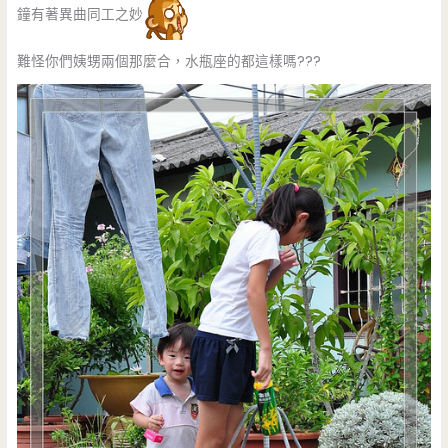
鐘有著異曲同工之妙
難怪你們姨甥兩個那麼合，水瓶座的都這樣嗎???