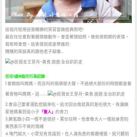
這個月就用這張靦腆的笑容當做經典照吧!
最近任任會對著鏡頭做動作，會歪著頭拍照，做些很假掰的表情，
我有時會想，這表情到底是學誰的
賤賤的笑臉真的跟他老子超像…
任任1歲8個月行為記錄
1.會開始叫媽媽，而且叫的很順很大聲，不過絕大部份的時間都是看
著食物叫媽媽，這………
2.會自己要拿湯匙挖飯來吃，這次回台南就真的是吃很大，有讓娘
家爸媽看到這小子
「驚人」
的食力
3.脾氣跟小四一樣不是很好，罵任任時，他會像大人一樣拍身旁的
東西表示不爽的情緒
4.嗓門超大，小萱兒有見識到，在人滿為患的餐廳裡面，就只聽到