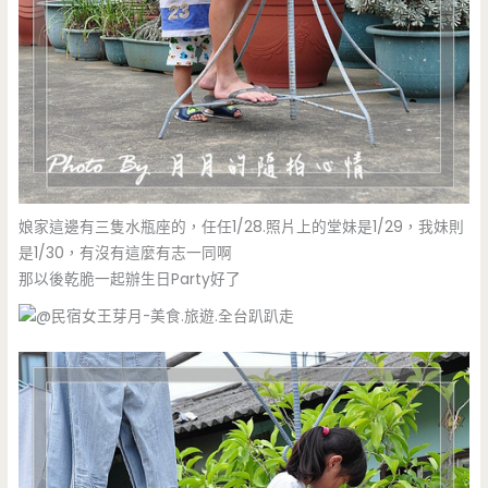
娘家這邊有三隻水瓶座的，任任1/28.照片上的堂妹是1/29，我妹則
是1/30，有沒有這麼有志一同啊
那以後乾脆一起辦生日Party好了