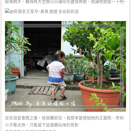
穀場夠大，難得有大空間可以讓任任盡情奔跑，就讓他放緃一下吧~
任任自從會跑之後，就很難抓住，我原本是想拍他的正面照，奈何
小子衝太快，只能留下這張頗玩味的背影