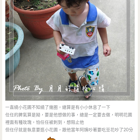
一直繞小花圃不知繞了幾圈，總算是有小小休息了一下
任任的脾氣算是拗，要是他想做的事，總是一定要去做，明明花圃
裡面有種玫瑰，怕任任被刺到，想阻止他
但任仔就是執意要逛小花圃，跟他當年阿姨吵著要吃豆花吵了20分