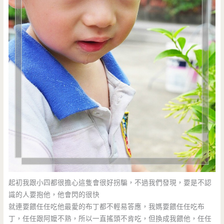
起初我跟小四都很擔心這隻會很好拐騙，不過我們發現，要是不認
識的人要抱他，他會閃的很快
就連要餵任任吃他最愛的布丁都不輕易答應，我媽要餵任任吃布
丁，任任跟阿嬤不熟，所以一直搖頭不肯吃，但換成我餵他，任任