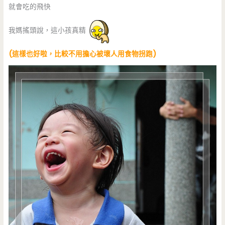
就會吃的飛快
我媽搖頭說，這小孩真精
(這樣也好啦，比較不用擔心被壞人用食物拐跑)