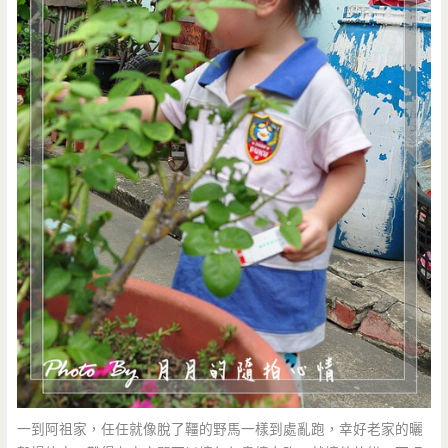
一到阿祖家，任任就像脫了韁的野馬一樣到處亂跑，幸好老家的曬