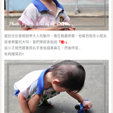
最近任任會開始學大人的動作，像在餐廳用餐，他看到很多小朋友
就會興奮的大叫，我們舉起食指說
「噓~」
這小子居然跟著用右手食指插著鼻孔，然後呼氣…
有夠爆笑的!!