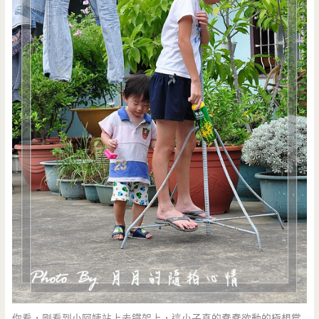
你看，剛看到小阿姨站上去鐵架上，這小子真的蠢蠢欲動的極想嘗