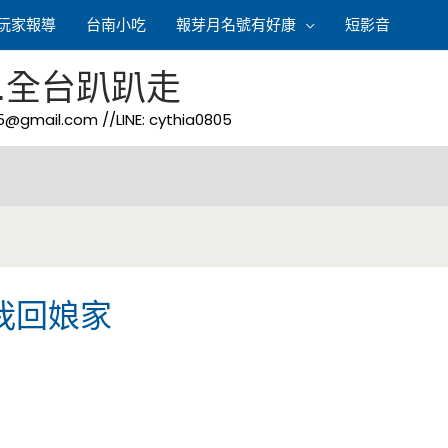
玩家報導
台南小吃
報芽月名號有好康
短影音
.全台趴趴走
05@gmail.com
//LINE: cythia0805
陪我回娘家