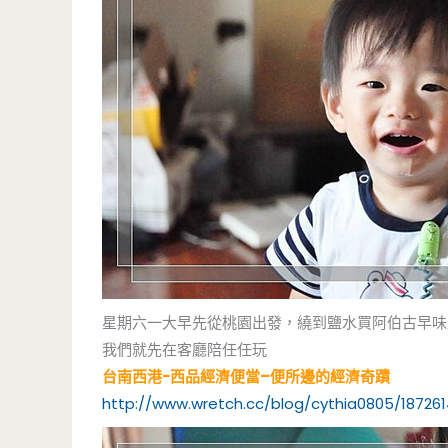
星期六一大早先從桃園出發，繞到鹽水買阿伯古早味
我們就先在客廳陪任任玩
台南西港-西品經濟便當–便所邊的經濟奇蹟
http://www.wretch.cc/blog/cythia0805/18726