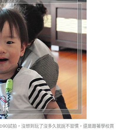
D90試拍，沒想到玩了沒多久就說不習慣，還是跟著學校買