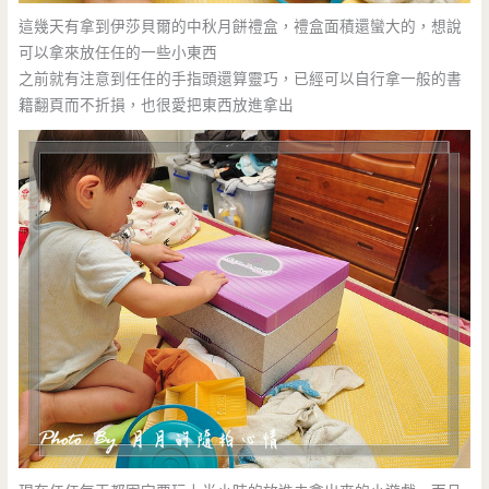
這幾天有拿到伊莎貝爾的中秋月餅禮盒，禮盒面積還蠻大的，想說
可以拿來放任任的一些小東西
之前就有注意到任任的手指頭還算靈巧，已經可以自行拿一般的書
籍翻頁而不折損，也很愛把東西放進拿出