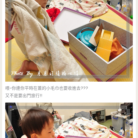
喂~你連你平時在蓋的小毛巾也要收進去???
又不是要出門旅行!!