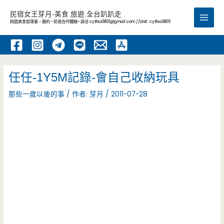
跳
民宿女王芽月-美食.旅遊.全台趴趴走
至
桃園美食部落客，邀約 -民宿合作體驗~ 請洽
cythia0805@gmail.com
//LINE: cythia0805
Main
主
要
Men
內
容
任任-1Y5M記錄-會自己收納玩具
那些一歲以後的事
/ 作者:
芽月
/
2011-07-28