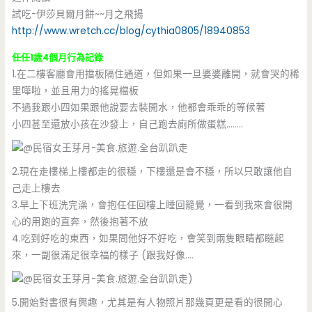
試吃-伊莎貝爾月餅~~月之飛揚
http://www.wretch.cc/blog/cythia0805/18940853
任任1歲4個月行為記錄
1.在二樓客廳會用擋板隔住通道，但如果一旦婆婆離開，就會哭的稀
里嘩啦，並且用力的搖晃檔板
不過我跟小四如果跟他說要去裝開水，他都會乖乖的等候著
小四甚至還放小孩在沙發上，自己跑去廁所做蛋糕……..
2.現在走樓梯上樓都走的很穩，下樓還是會不穩，所以只敢讓他自
己走上樓去
3.早上下班洗完澡，會抱任任回樓上睡回籠覺，一看到我來會很開
心的用跑的直奔，然後抱著不放
4.吃到好吃的東西，如果問他好不好吃，會笑到兩隻眼睛都瞇起
來，一副很滿足很幸福的樣子 (跟我好像….
)
5.開始對書很有興趣，尤其是有人物照片那幾頁更是看的很開心