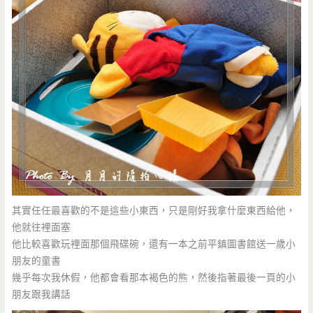
其實任任最喜歡的不是這些小東西，只是剛好我拿什麼東西給他，
他就往裡面塞
他比較喜歡玩裡面那個飛碟碗，還有一本之前平鎮圖書館送一歲小
朋友的童書
幾乎每次我休假，他都會看那本褐色的熊，然後指著最後一頁的小
朋友跟我講話