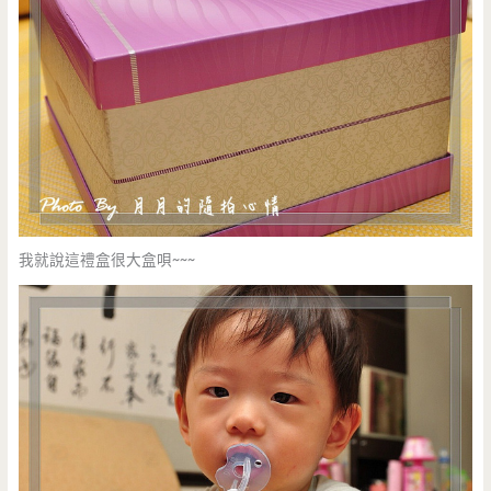
我就說這禮盒很大盒唄~~~