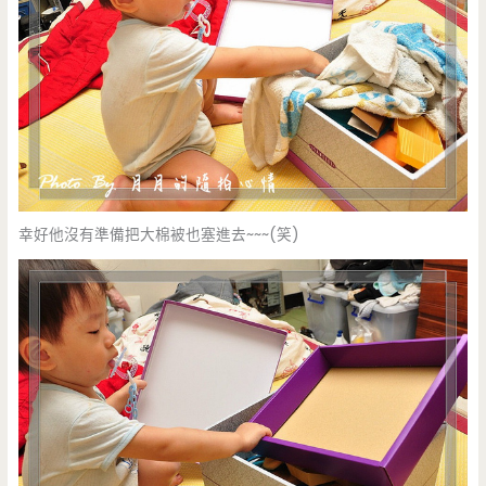
幸好他沒有準備把大棉被也塞進去~~~(笑)