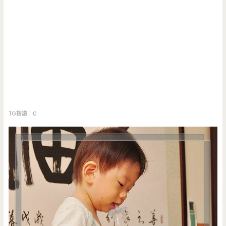
TG按讚：0