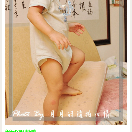
任任-1Y5M小記錄