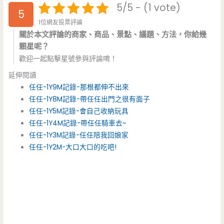
5/5 - (1 vote)
5
1位網友投票評論
關於本文評論的商家、商品、景點、議題、方法，你給幾
顆星呢？
歡迎一起點擊星號參與評論唷！
延伸閱讀
任任-1Y9M記錄-那根都伸不出來
任任-1Y8M記錄-帶任任出門之很有面子
任任-1Y5M記錄-會自己收納玩具
任任-1Y4M記錄-帶任任騎車去~
任任-1Y3M記錄-任任陪我回娘家
任任-1Y2M-大口大口的吃吧!