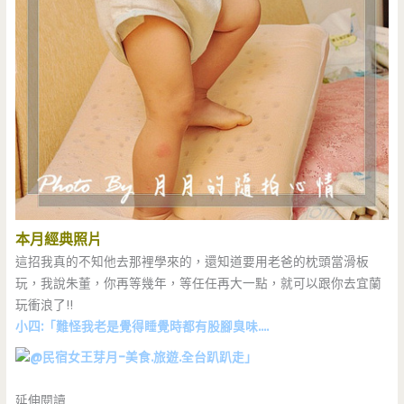
本月經典照片
這招我真的不知他去那裡學來的，還知道要用老爸的枕頭當滑板
玩，我說朱董，你再等幾年，等任任再大一點，就可以跟你去宜蘭
玩衝浪了!!
小四:「難怪我老是覺得睡覺時都有股腳臭味….
」
延伸閱讀