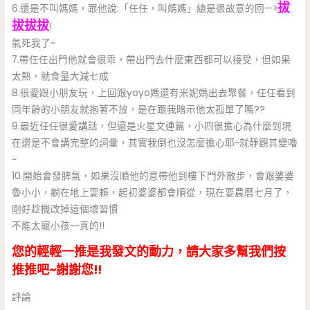
拔
6.還是不叫媽媽，跟他說:「任任，叫媽媽」總是很故意的回—>
拔拔拔
!
氣死我了~
7.帶任任出門他就會很乖，帶出門去什麼東西都可以接受，但如果
太熱，就食量大減七成
8.很愛跟小朋友玩，上回跟yoyo媽還有米妮媽出去聚餐，任任看到
同年齡的小朋友就抱著不放，是在跟我暗示他太孤單了嗎??
9.最近任任很愛講話，但還是火星文連篇，小四很擔心為什麼到現
在還是不會講完整的詞彙，其實我倒也沒怎麼擔心耶~就靜觀其變嚕
~
10.開始會發脾氣，如果沒順他的意帶他到樓下門外散步，會跟婆婆
魯小小，躺在地上耍賴，起初婆婆都會順從，現在要農曆七月了，
剛好趁機改掉這個壞習慣
不能太寵小孩~~真的!!
您的輕輕一推是我發文的動力，請大家多幫我們按
推推吧~謝謝您!!
評論