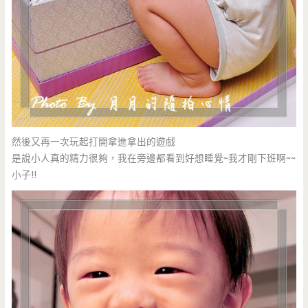
然後又再一次玩起打開拿進拿出的遊戲
是說小人真的精力很夠，我在旁邊都看到好想睡覺~我才剛下班啊~~
小子!!