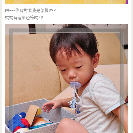
喂~~~你背對著我是怎樣???
媽媽有這麼恐怖嗎??