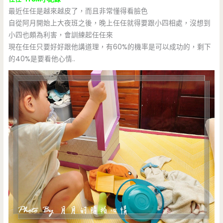
最近任任是越來越皮了，而且非常懂得看臉色
自從阿月開始上大夜班之後，晚上任任就得要跟小四相處，沒想到
小四也頗為利害，會訓練起任任來
現在任任只要好好跟他講道理，有60%的機率是可以成功的，剩下
的40%是要看他心情..