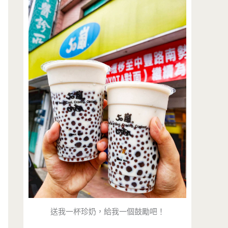
送我一杯珍奶，給我一個鼓勵吧！