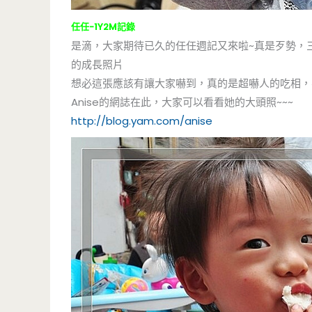
任任-1Y2M記錄
是滴，大家期待已久的任任週記又來啦~真是歹勢，
的成長照片
想必這張應該有讓大家嚇到，真的是超嚇人的吃相，不過
Anise的網誌在此，大家可以看看她的大頭照~~~
http://blog.yam.com/anise