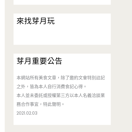
來找芽月玩
芽月重要公告
本網站所有美食文章，除了邀約文會特別註記
之外，皆為本人自行消費食記心得。
本人並未委託或授權第三方以本人名義洽談業
務合作事宜，特此聲明。
2021.02.03