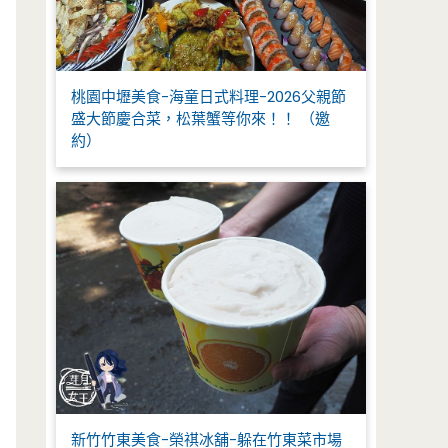
桃園中壢美食-海童日式料理-2026父親節
盛大節慶合菜，松葉蟹等你來！！ （邀
約）
新竹竹東美食-榮祺冰舖-躲在竹東菜市場