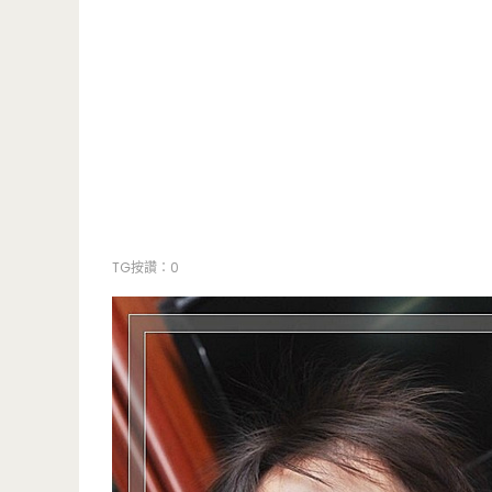
TG按讚：0