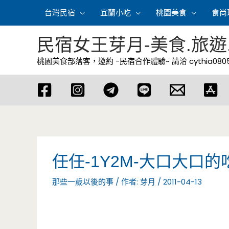
跳
台灣民宿
宜蘭小吃
桃園美食
食尚
至
主
民宿女王芽月-美食.旅遊
要
桃園美食部落客，邀約 -民宿合作體驗~ 請洽
cythia08
內
容
任任-1Y2M-大口大口的
那些一歲以後的事
/ 作者:
芽月
/
2011-04-13