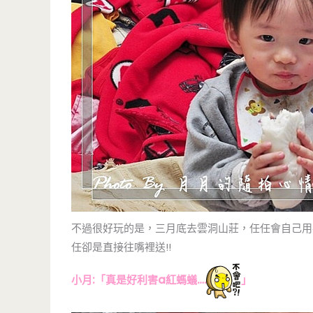
不過很好玩的是，三月底去雲洞山莊，任任會自己用
任卻是直接往嘴裡送!!
小月:「真是好利害a紅螞蟻….
」