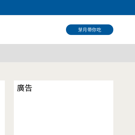
搜
尋
芽月帶你吃
廣告