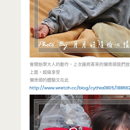
會開始學大人的動作，上次廠商寄來的懶骨頭我們放
上面，超級享受
懶骨頭的體驗文在此
http://www.wretch.cc/blog/cythia0805/188662