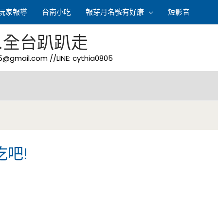
玩家報導
台南小吃
報芽月名號有好康
短影音
.全台趴趴走
05@gmail.com
//LINE: cythia0805
吃吧!