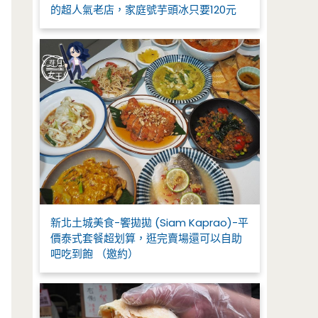
的超人氣老店，家庭號芋頭冰只要120元
新北土城美食-饗拋拋 (Siam Kaprao)-平
價泰式套餐超划算，逛完賣場還可以自助
吧吃到飽 （邀約）