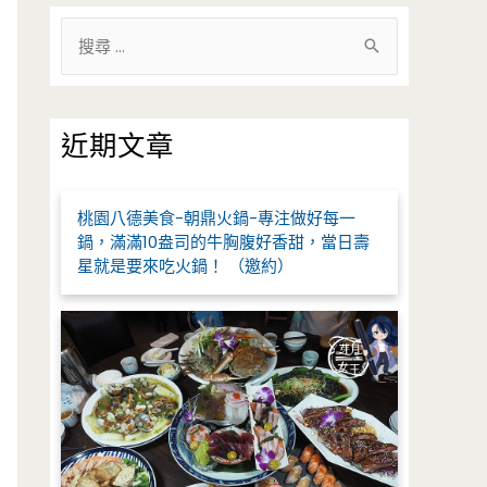
搜
尋
關
鍵
近期文章
字
:
桃園八德美食-朝鼎火鍋-專注做好每一
鍋，滿滿10盎司的牛胸腹好香甜，當日壽
星就是要來吃火鍋！ （邀約）