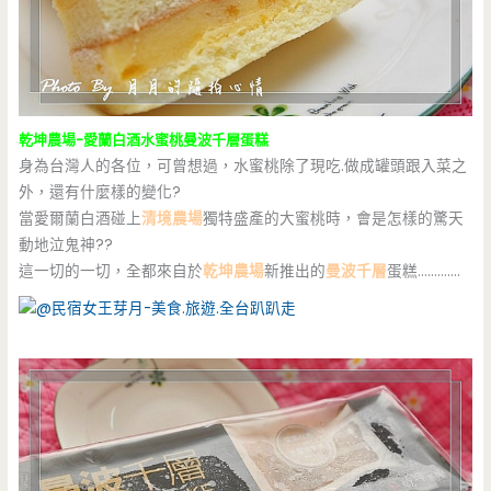
乾坤農場-愛蘭白酒水蜜桃曼波千層蛋糕
身為台灣人的各位，可曾想過，水蜜桃除了現吃.做成罐頭跟入菜之
外，還有什麼樣的變化?
當愛爾蘭白酒碰上
清境農場
獨特盛產的大蜜桃時，會是怎樣的驚天
動地泣鬼神??
這一切的一切，全都來自於
乾坤農場
新推出的
曼波千層
蛋糕………….