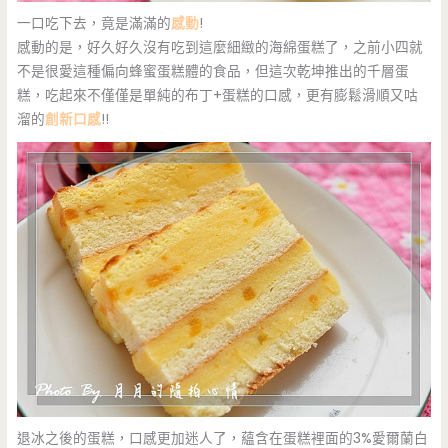
一口吃下去，竟是滿滿的
感動
!
感動的是，好久好久沒有吃到這麼細緻的海綿蛋糕了，之前小四就
不是很愛這種偏向蜂蜜蛋糕體的食品，但這次乾坤推出的千層蛋
糕，吃起來不僅僅是單純的布丁+蛋糕的口感，更有膨鬆滑順又咕
溜的
創新口感
!!
退冰之後的蛋糕，口感更加迷人了，蘊含在蛋糕裡面的3%愛爾蘭白