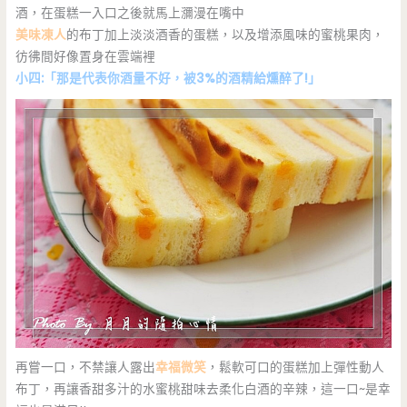
酒，在蛋糕一入口之後就馬上瀰漫在嘴中
美味凍人
的布丁加上淡淡酒香的蛋糕，以及增添風味的蜜桃果肉，
彷彿間好像置身在雲端裡
小四:「那是代表你酒量不好，被3%的酒精給燻醉了!」
再嘗一口，不禁讓人露出
幸福微笑
，鬆軟可口的蛋糕加上彈性動人
布丁，再讓香甜多汁的水蜜桃甜味去柔化白酒的辛辣，這一口~是幸