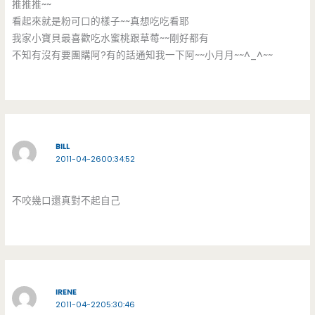
推推推~~
看起來就是粉可口的樣子~~真想吃吃看耶
我家小寶貝最喜歡吃水蜜桃跟草莓~~剛好都有
不知有沒有要團購阿?有的話通知我一下阿~~小月月~~^_^~~
BILL
2011-04-2600:34:52
不咬幾口還真對不起自己
IRENE
2011-04-2205:30:46