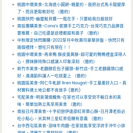
桃園中壢美食-北海道小圓餅-親愛的，我把台式馬卡龍變厚
了，而且更鬆軟好吃 （邀約）
桃園快閃-幽靈鮭貝醬-一瓶在手，只要給我白飯就好
南投團購美食-Cona’s 妮娜手工巧克力-台灣巧克力品牌首
要推薦，自己吃還是送禮都超有面子 （邀約）
中秋限定快閃團購-2022芽月中秋壽司豪華拚盤，快閃只有
兩個禮拜，想吃只有現在！！
桃園中壢美食-再來鴨 酥皮蛋黃酥-超可愛的鴨鴨禮盒深得人
心，撩妹酥特殊口感讓人印象深刻 （邀約）
新竹市美食-老麵酵匠包子饅頭-新竹店-手工老麵饅頭口感
好，滿滿餡料讓人一吃就愛上 （邀約）
桃園區美食-阿仁牛軋餅 Rren Nougat-手工量產好入口，真
材實料連土地公都不肯放手 (邀約)
宅配美食-明泉蒲燒鰻魚-在家也可以享受到不輸日本的美
味，簡單加熱立馬享用美食 （邀約）
南投日月潭美食-十字初戀伊達邵紅茶樂心酥-日月潭老街必
吃小點心，米其林三星紅茶低糖有意義 （邀約）
台中西屯區美食-洄味牛肉麵-在家就能享受浮誇手沖牛小排
滋味，清燉牛三寶超好吃 （邀約）