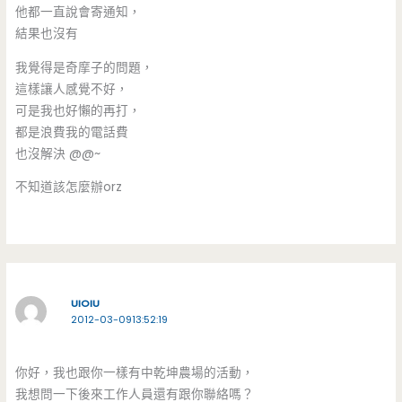
他都一直說會寄通知，
結果也沒有
我覺得是奇摩子的問題，
這樣讓人感覺不好，
可是我也好懶的再打，
都是浪費我的電話費
也沒解決 @@~
不知道該怎麼辦orz
UIOIU
2012-03-0913:52:19
你好，我也跟你一樣有中乾坤農場的活動，
我想問一下後來工作人員還有跟你聯絡嗎？