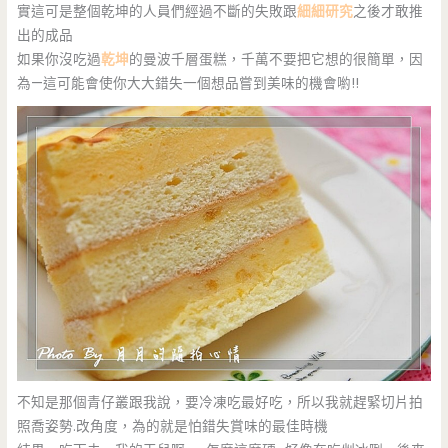
實這可是整個乾坤的人員們經過不斷的失敗跟
細細研究
之後才敢推
出的成品
如果你沒吃過
乾坤
的曼波千層蛋糕，千萬不要把它想的很簡單，因
為—這可能會使你大大錯失一個想品嘗到美味的機會喲!!
不知是那個青仔叢跟我說，要冷凍吃最好吃，所以我就趕緊切片拍
照喬姿勢.改角度，為的就是怕錯失賞味的最佳時機