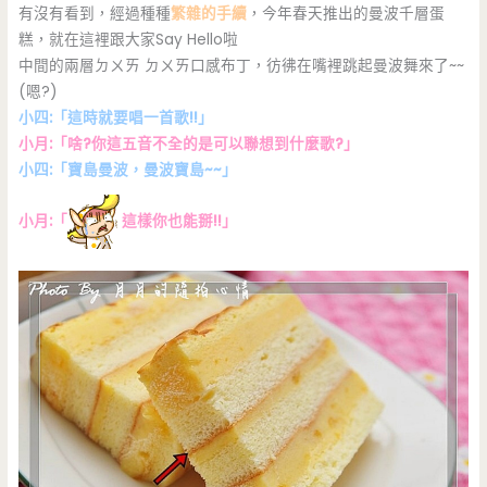
有沒有看到，經過種種
繁雜的手續
，今年春天推出的曼波千層蛋
糕，就在這裡跟大家Say Hello啦
中間的兩層ㄉㄨㄞ ㄉㄨㄞ口感布丁，彷彿在嘴裡跳起曼波舞來了~~
(嗯?)
小四:「這時就要唱一首歌!!」
小月:「啥?你這五音不全的是可以聯想到什麼歌?」
小四:「寶島曼波，曼波寶島~~」
小月:「
這樣你也能掰!!」