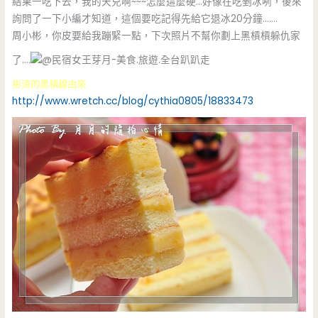
結果一吃下去，我的天兒啊~~~怎麼這麼硬…好像在吃剉冰咧，後來
詢問了一下小編才知道，這個要吃記得先給它退冰20分鐘…….
周小彬，你皮要給我蹦緊一點，下次照片不幫你劃上黑槓槓躲仇家
了….
彬涼的黑槓線由來
http://www.wretch.cc/blog/cythia0805/18833473