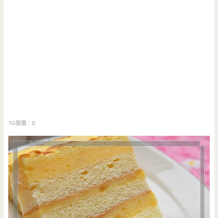
TG按讚：0