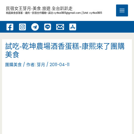
跳
民宿女王芽月-美食.旅遊.全台趴趴走
至
桃園美食部落客，邀約 -民宿合作體驗~ 請洽
cythia0805@gmail.com
//LINE: cythia0805
Main
主
要
Men
內
容
試吃-乾坤農場酒香蛋糕-康熙來了團購
美食
團購美食
/ 作者:
芽月
/
2011-04-11