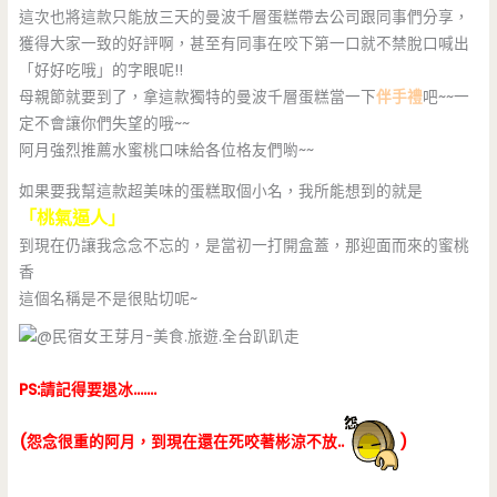
這次也將這款只能放三天的曼波千層蛋糕帶去公司跟同事們分享，
獲得大家一致的好評啊，甚至有同事在咬下第一口就不禁脫口喊出
「好好吃哦」的字眼呢!!
母親節就要到了，拿這款獨特的曼波千層蛋糕當一下
伴手禮
吧~~一
定不會讓你們失望的哦~~
阿月強烈推薦水蜜桃口味給各位格友們喲~~
如果要我幫這款超美味的蛋糕取個小名，我所能想到的就是
「桃氣逼人」
到現在仍讓我念念不忘的，是當初一打開盒蓋，那迎面而來的蜜桃
香
這個名稱是不是很貼切呢~
PS:請記得要退冰…….
(怨念很重的阿月，到現在還在死咬著彬涼不放..
)