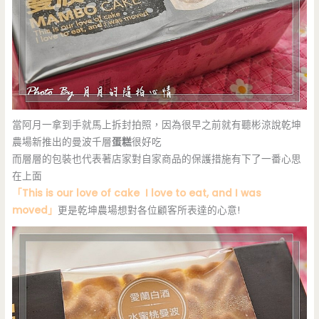
當阿月一拿到手就馬上拆封拍照，因為很早之前就有聽彬涼說乾坤
農場新推出的曼波千層
蛋糕
很好吃
而層層的包裝也代表著店家對自家商品的保護措施有下了一番心思
在上面
「This is our love of cake I love to eat, and I was
moved」
更是乾坤農場想對各位顧客所表達的心意!