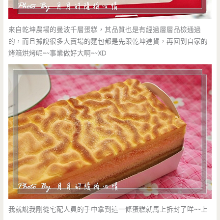
來自乾坤農場的曼波千層蛋糕，其品質也是有經過層層品檢通過
的，而且據說很多大賣場的麵包都是先跟乾坤進貨，再回到自家的
烤箱烘烤呢~~事業做好大啊~~XD
我就說我剛從宅配人員的手中拿到這一條蛋糕就馬上拆封了咩~~上