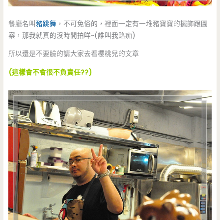
餐廳名叫
豬跳舞
，不可免俗的，裡面一定有一堆豬寶寶的擺飾跟圖
案，那我就真的沒時間拍咩~(誰叫我路痴)
所以還是不要臉的請大家去看櫻桃兒的文章
(這樣會不會很不負責任??)