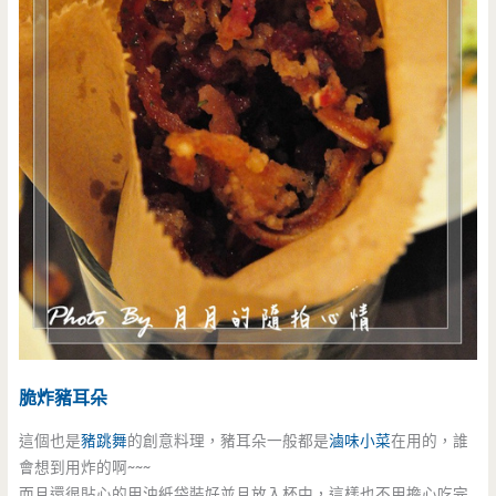
脆炸豬耳朵
這個也是
豬跳舞
的創意料理，豬耳朵一般都是
滷味小菜
在用的，誰
會想到用炸的啊~~~
而且還很貼心的用油紙袋裝好並且放入杯中，這樣也不用擔心吃完