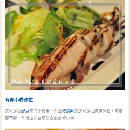
有卵小卷沙拉
這可是從
澎湖
來的小卷哦~~而且
豬跳舞
這邊可是拍胸脯保証，每隻
都有卵，不用擔心會吃到沒蛋蛋的小卷