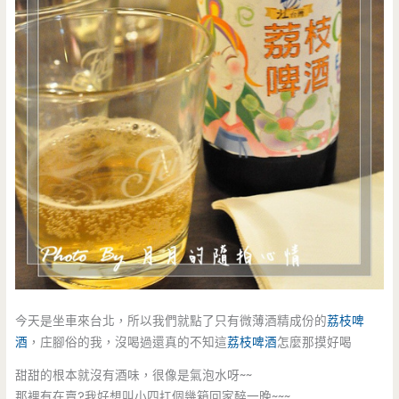
今天是坐車來台北，所以我們就點了只有微薄酒精成份的
荔枝啤
酒
，庄腳俗的我，沒喝過還真的不知這
荔枝啤酒
怎麼那摸好喝
甜甜的根本就沒有酒味，很像是氣泡水呀~~
那裡有在賣?我好想叫小四扛個幾箱回家醉一晚~~~