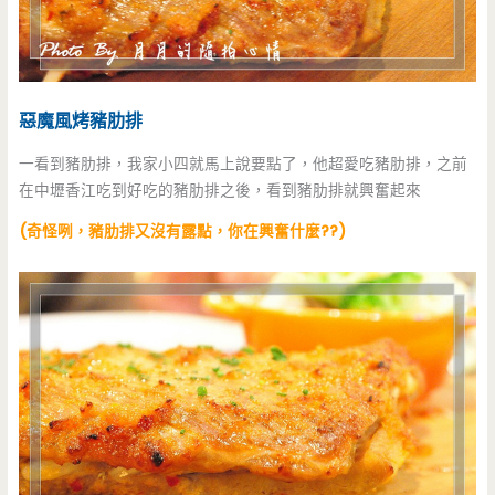
惡魔風烤豬肋排
一看到豬肋排，我家小四就馬上說要點了，他超愛吃豬肋排，之前
在中壢香江吃到好吃的豬肋排之後，看到豬肋排就興奮起來
(奇怪咧，豬肋排又沒有露點，你在興奮什麼??)