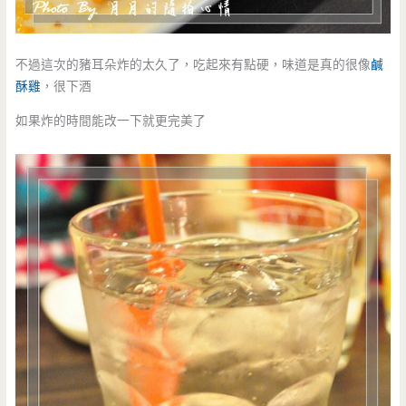
不過這次的豬耳朵炸的太久了，吃起來有點硬，味道是真的很像
鹹
酥雞
，很下酒
如果炸的時間能改一下就更完美了