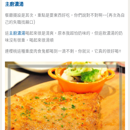
主廚濃湯
餐廳擺設是其次，重點是要東西好吃，你們說對不對啊~~(再次為自
己的失職找藉口)
這
主廚濃湯
喝起來很是清爽，原本我超怕奶味的，但這款濃湯的奶
味沒有很重，喝起來很滑順
連櫻桃這種重度肉食鬼都喝到一滴不剩，你就災，它真的很好喝!!