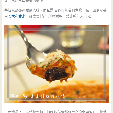
前我吃過水準最優的燉飯了
每粒米飯都熬煮到入味，而且還貼心的幫我們煮軟一點，因為是採
用
義大利香米
，硬度會偏高~所以煮軟一點比較好入口啦~
上面還灑了一點點起司粉，但跟蕃茄這種酸度高的水果混在一起就