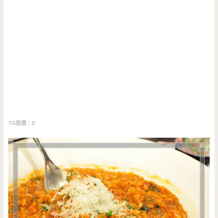
TG按讚：0