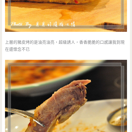
上層的豬皮烤的是油亮油亮，超級誘人，香香脆脆的口感讓我到現
在還懷念不已