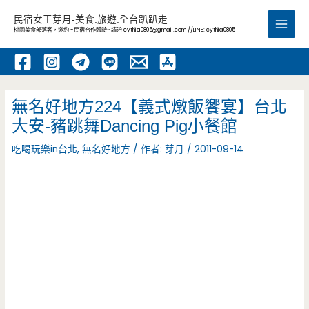
跳
民宿女王芽月-美食.旅遊.全台趴趴走
至
桃園美食部落客，邀約 -民宿合作體驗~ 請洽
cythia0805@gmail.com
//LINE: cythia0805
Main
主
要
Men
內
容
無名好地方224【義式燉飯饗宴】台北
大安-豬跳舞Dancing Pig小餐館
吃喝玩樂in台北
,
無名好地方
/ 作者:
芽月
/
2011-09-14