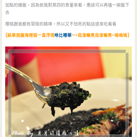
加點的燉飯，因為依我對某四的食量來看，應該可以再嗑一碗飯下
去
櫻桃跟我都有冒險的精神，所以又不怕死的點這道來吃看看
(結果我腦海裡面一直浮現
咻比嘟華
—>烏漆嘛黑烏漆嘛黑~嗚嗚嗚)