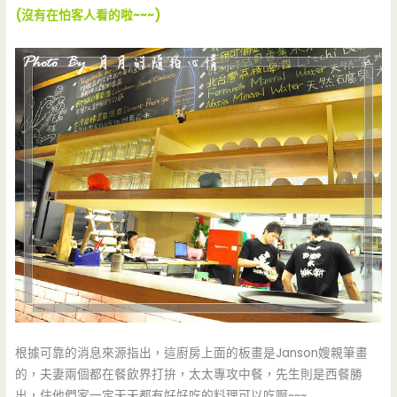
(沒有在怕客人看的啦~~~)
根據可靠的消息來源指出，這廚房上面的板畫是Janson嫂親筆畫
的，夫妻兩個都在餐飲界打拚，太太專攻中餐，先生則是西餐勝
出，住他們家一定天天都有好好吃的料理可以吃啊~~~