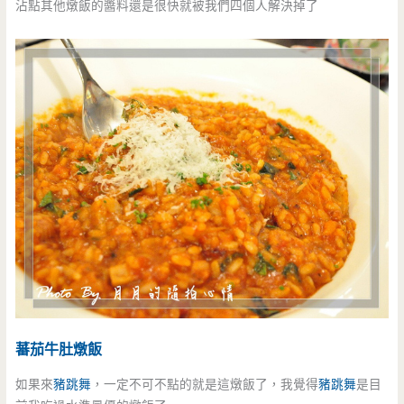
沾點其他燉飯的醬料還是很快就被我們四個人解決掉了
蕃茄牛肚燉飯
如果來
豬跳舞
，一定不可不點的就是這燉飯了，我覺得
豬跳舞
是目