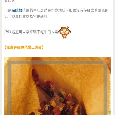
有口感
可是
豬跳舞
這邊的牛肚居然是切成塊狀，如果沒有仔細去看菜名的
話，我真的會以為它是豬肚!!
所以這道可以拿來騙不吃牛的人嚕
(我真是個賤芭樂….壞蛋)