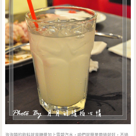
泡泡類的飲料就是糖漿加上雪碧汽水，咱們就簡單帶過就好，不過