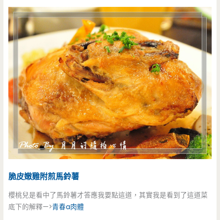
脆皮嫩雞附煎馬鈴薯
櫻桃兒是看中了馬鈴薯才答應我要點這道，其實我是看到了這道菜
底下的解釋—>
青春a肉體