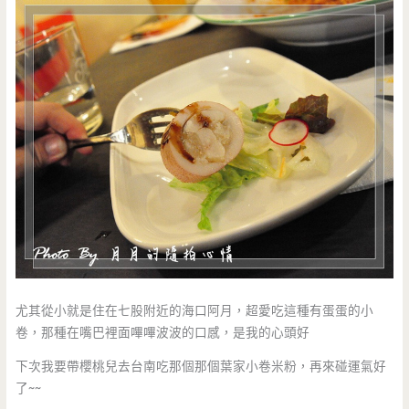
尤其從小就是住在七股附近的海口阿月，超愛吃這種有蛋蛋的小
卷，那種在嘴巴裡面嗶嗶波波的口感，是我的心頭好
下次我要帶櫻桃兒去台南吃那個那個葉家小卷米粉，再來碰運氣好
了~~