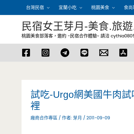
跳
台灣民宿
宜蘭小吃
桃園美食
食尚
至
主
民宿女王芽月-美食.旅遊
要
桃園美食部落客，邀約 -民宿合作體驗~ 請洽
cythia08
內
容
試吃-Urgo網美國牛肉
裡
廠商合作專區
/ 作者:
芽月
/
2011-09-09