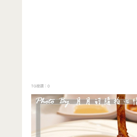
TG按讚：0