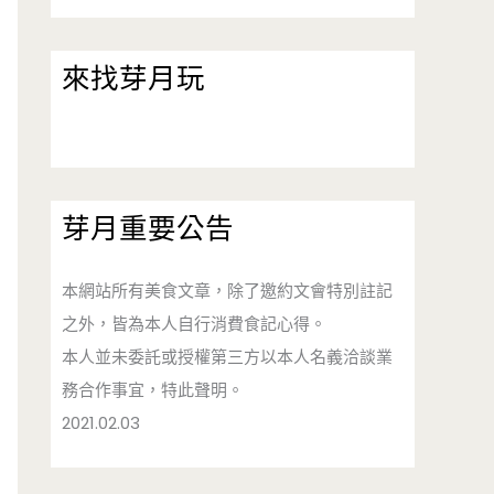
來找芽月玩
芽月重要公告
本網站所有美食文章，除了邀約文會特別註記
之外，皆為本人自行消費食記心得。
本人並未委託或授權第三方以本人名義洽談業
務合作事宜，特此聲明。
2021.02.03