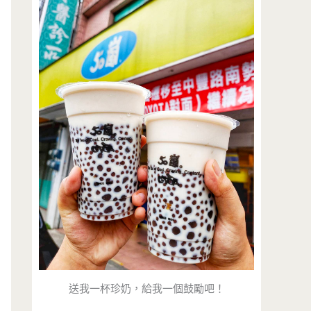
送我一杯珍奶，給我一個鼓勵吧！