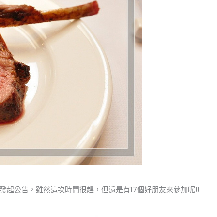
起公告，雖然這次時間很趕，但還是有17個好朋友來參加呢!!