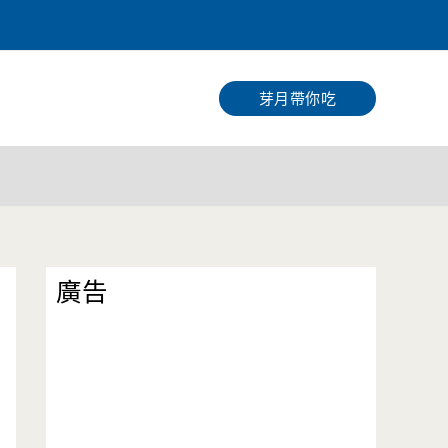
搜
尋
芽月帶你吃
廣告