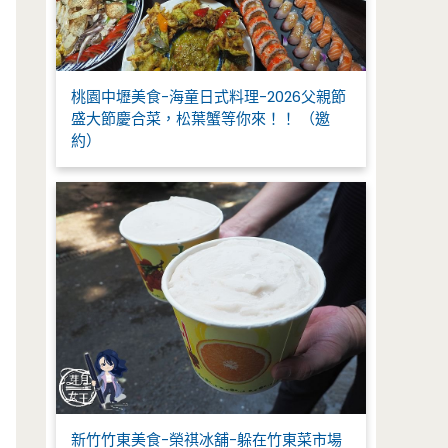
桃園中壢美食-海童日式料理-2026父親節
盛大節慶合菜，松葉蟹等你來！！ （邀
約）
新竹竹東美食-榮祺冰舖-躲在竹東菜市場