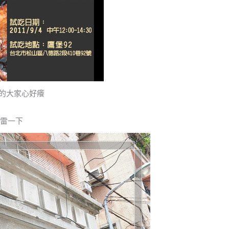
看的大家心好癢
爆雷一下