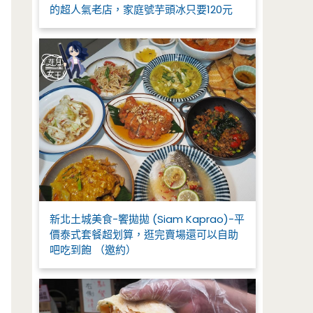
的超人氣老店，家庭號芋頭冰只要120元
新北土城美食-饗拋拋 (Siam Kaprao)-平
價泰式套餐超划算，逛完賣場還可以自助
吧吃到飽 （邀約）