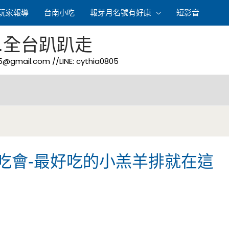
玩家報導
台南小吃
報芽月名號有好康
短影音
.全台趴趴走
05@gmail.com
//LINE: cythia0805
試吃會-最好吃的小羔羊排就在這