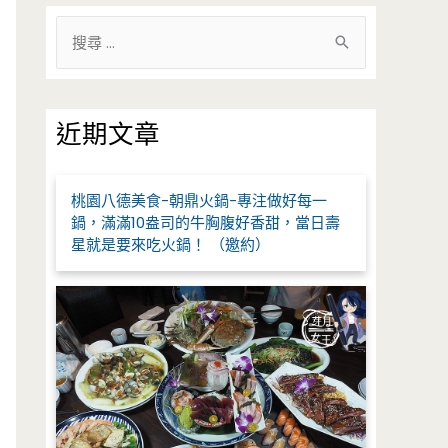
搜
尋
關
鍵
近期文章
字
:
桃園八德美食-朝鼎火鍋-專注做好每一
鍋，滿滿10盎司的牛胸腹好香甜，當日壽
星就是要來吃火鍋！ （邀約）