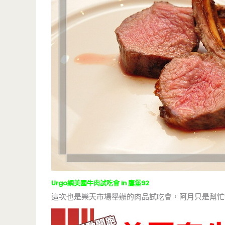
Urgo網美國牛肉試吃會 in 鷹堡92
這次也是樂天市場舉辦的肉品試吃會，阿月只是幫忙發