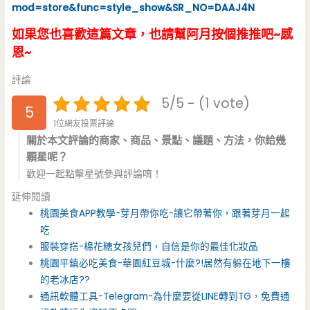
mod=store&func=style_show&SR_NO=DAAJ4N
如果您也喜歡這篇文章，也請幫阿月按個推推吧~感
恩~
評論
5/5 - (1 vote)
5
1位網友投票評論
關於本文評論的商家、商品、景點、議題、方法，你給幾
顆星呢？
歡迎一起點擊星號參與評論唷！
延伸閱讀
桃園美食APP教學-芽月帶你吃-讓它帶著你，跟著芽月一起
吃
服裝穿搭-棉花糖女孩兒們，自信是你的最佳化妝品
桃園平鎮必吃美食-華園紅豆城-什麼?!居然有躲在地下一樓
的老冰店??
通訊軟體工具-Telegram-為什麼要從LINE轉到TG，免費通