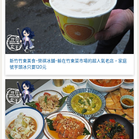
新竹竹東美食-榮祺冰舖-躲在竹東菜市場的超人氣老店，家庭
號芋頭冰只要120元