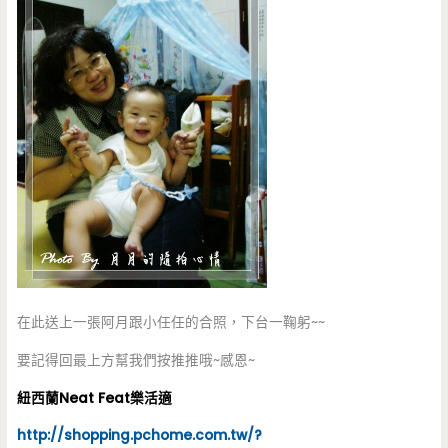
在此送上一張阿月跟小任任的合照，下台一鞠躬~~
要記得回最上方幫我們按推推哦~感恩~
紐西蘭Neat Feat樂活適
http://shopping.pchome.com.tw/?