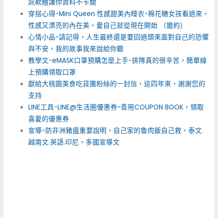
訊軟體讓你資料不卡關
穿搭心得-Mini Queen 性感甜美內睡衣-棉花糖女孩看過來，
性感又漂亮的內在美，愛自己就從現在開始 （邀約）
心情小品-請記得，人生最終還是要回過頭來面對自己的恐懼
與不安，我的故事我來說給你聽
教學文-eMASK口罩預購怎麼上手-排隊真的很辛苦，簡單線
上預購領取口罩
獻給大桃園美食吃貨團粉絲的一封信，這四年來，謝謝您的
支持
LINE工具-LINE@生活圈優惠券-善用COUPON BOOK，領取
喜愛的優惠券
宣導-防非洲豬瘟重要說明，自己家的魯肉飯自己救，泰文.
越南文.英語.印尼，多國宣導文