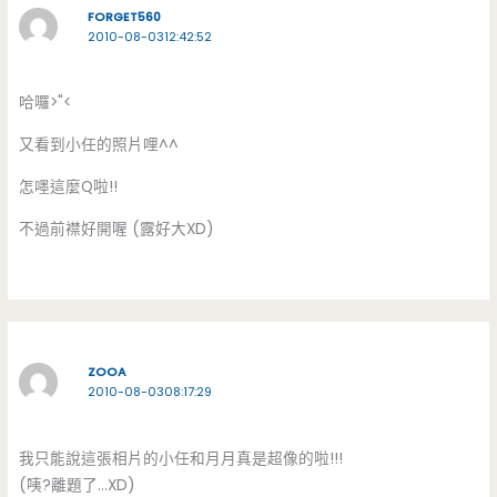
FORGET560
2010-08-0312:42:52
哈囉>"<
又看到小任的照片哩^^
怎嚜這麼Q啦!!
不過前襟好開喔 (露好大XD)
ZOOA
2010-08-0308:17:29
我只能說這張相片的小任和月月真是超像的啦!!!
(咦?離題了…XD)