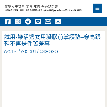
跳
民宿女王芽月-美食.旅遊.全台趴趴走
至
桃園美食部落客，邀約 -民宿合作體驗~ 請洽
cythia0805@gmail.com
//LINE: cythia0805
Main
主
要
Men
內
容
試用-樂活適女用凝膠前掌護墊–穿高跟
鞋不再是件苦差事
心情手札
/ 作者:
芽月
/
2010-08-03