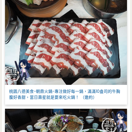
桃園八德美食-朝鼎火鍋-專注做好每一鍋，滿滿10盎司的牛胸
腹好香甜，當日壽星就是要來吃火鍋！ （邀約）