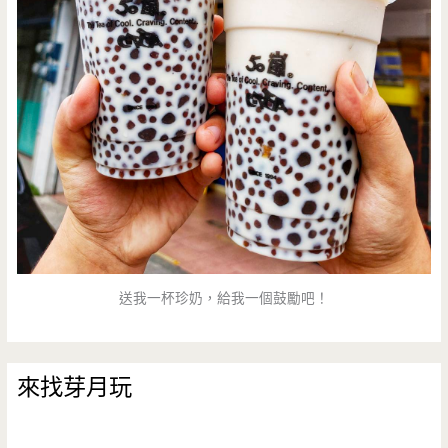
送我一杯珍奶，給我一個鼓勵吧！
來找芽月玩