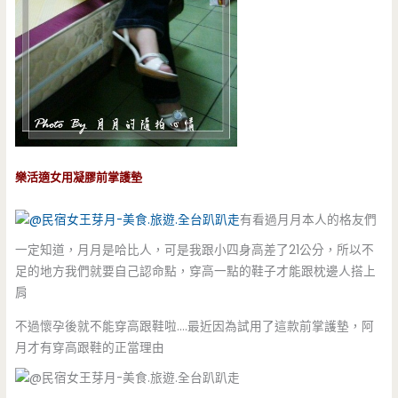
樂活適女用凝膠前掌護墊
有看過月月本人的格友們
一定知道，月月是哈比人，可是我跟小四身高差了21公分，所以不
足的地方我們就要自己認命點，穿高一點的鞋子才能跟枕邊人搭上
肩
不過懷孕後就不能穿高跟鞋啦….最近因為試用了這款前掌護墊，阿
月才有穿高跟鞋的正當理由