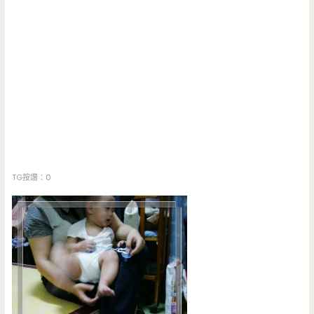
TG按讚：0