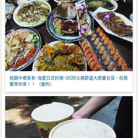
桃園中壢美食-海童日式料理-2026父親節盛大節慶合菜，松葉
蟹等你來！！ （邀約）