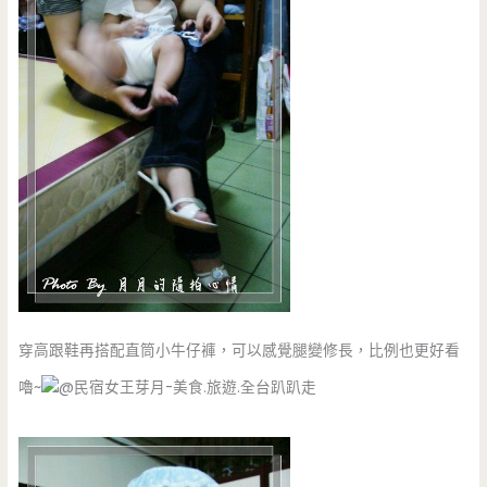
穿高跟鞋再搭配直筒小牛仔褲，可以感覺腿變修長，比例也更好看
嚕~