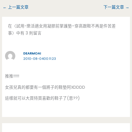
←
上一篇文章
下一篇文章
→
在〈試用-樂活適女用凝膠前掌護墊–穿高跟鞋不再是件苦差
事〉中有 3 則留言
DEARMOAI
2010-08-0400:11:23
推推!!!!!
女孩兒真的都要有一個將子的鞋墊阿XDDDD
這樣就可以大買特買喜歡的鞋子了(恩??)