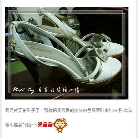
既然就要拍鞋子了，那就把我最愛的這雙白色高跟鞋拿出來吧~套句
亮晶晶
嚕小熊說的話~~>