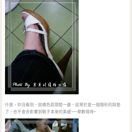
什麼，你沒看到，就橘色箭頭那一邊，這等於是一個隱形的踩墊
了，也不會去影響到鞋子本來的美感~一舉數得呀~