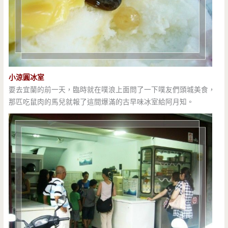
小涼圓冰室
要去宜蘭的前一天，臨時就在噗浪上面問了一下噗友們頭城美食，
那匹吃鼠肉的馬兒就報了這間爆滿的古早味冰室給阿月知。