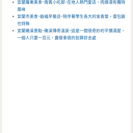
宜蘭羅東美食-南賓小吃部-在地人熱門愛店，肉焿湯有獨特
風味
宜蘭市美食-飴福早餐店-陪伴著學生長大的金香堡，蛋包飯
也特殊
宜蘭礁溪景點-礁溪傳奇溫泉-這是一間很奇妙的平價湯屋，
一個人只要一百元，露營車宿的划算好去處