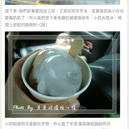
接下來~我們趁著要回去之前，又來吃阿宗芋冰，其實是因為小任任
要喝奶奶了，所以我們停下車來餵奶順便換尿布，小四去買冰，時
間上搭配的剛剛好~(誤)
小四知道阿月喜歡吃芋頭，所以選了芋頭.鳳梨跟桂圓給阿月