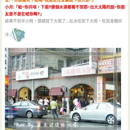
友:「你那邊有下雨嗎~我朋友在宜蘭說下很大耶~」
小月:「蛤~你共啥，下雨?連個水滴都看不到耶~出大太陽的說~你朋
友是不是在唬你啊?」
結果不到半小時，頭城就下大雨了….吃冰吃到下大雨，吃到身體好
冷..