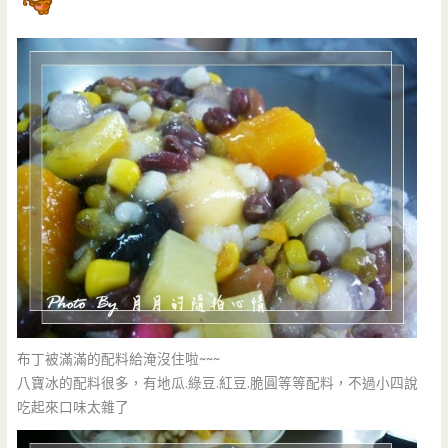
布丁被滿滿的配料給淹沒住啦~~~
八寶冰的配料很多，有地瓜.綠豆.紅豆.脆圓等等配料，不過小四說
吃起來口味太雜了