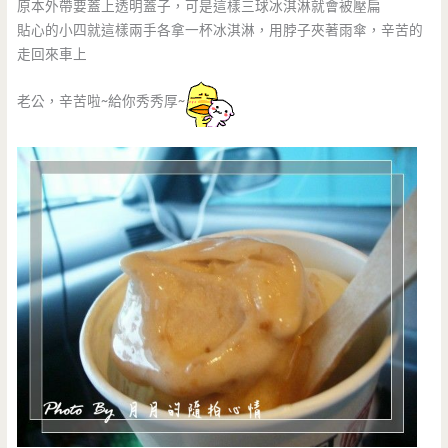
原本外帶要蓋上透明蓋子，可是這樣三球冰淇淋就會被壓扁
貼心的小四就這樣兩手各拿一杯冰淇淋，用脖子夾著雨傘，辛苦的
走回來車上
老公，辛苦啦~給你秀秀厚~