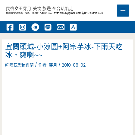
跳
民宿女王芽月-美食.旅遊.全台趴趴走
至
桃園美食部落客，邀約 -民宿合作體驗~ 請洽
cythia0805@gmail.com
//LINE: cythia0805
Main
主
要
Men
內
容
宜蘭頭城-小涼圓+阿宗芋冰-下雨天吃
冰，爽啊~~
吃喝玩樂in宜蘭
/ 作者:
芽月
/
2010-08-02