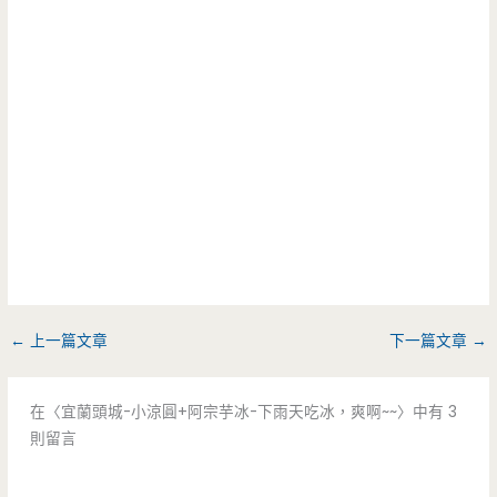
←
上一篇文章
下一篇文章
→
在〈宜蘭頭城-小涼圓+阿宗芋冰-下雨天吃冰，爽啊~~〉中有 3
則留言