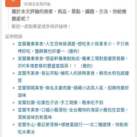
1位網友投票評論
關於本文評論的商家、商品、景點、議題、方法，你給幾
顆星呢？
歡迎一起點擊星號參與評論唷！
延伸閱讀
宜蘭羅東美食-人生百味居酒屋-想吃多少就拿多少，不只串
烤好吃，鹽酥雞也好優~~（邀約）
宜蘭羅東美食-憶庭軒羅東創始店-羅東工場對面優質餐廳，
200多塊套餐的豐盛度超高！！ （邀約）
宜蘭市美食-長弘早點-嚇死人的排隊美食，鮮肉水煎包超優
質
宜蘭頭城美食-無名夫妻肉羹-隱藏小店高人氣，招牌肉羹好
滋味
宜蘭壯圍-壯圍包子店-手工現做，晚來吃不到
宜蘭市美食-口福小籠湯包-全台獨特的海菜小籠包在宜蘭，
清爽滋味別有風味
宜蘭冬山-春記麥芽酥+順進蜜餞行–一次二種選擇，快點來
吃水果冰