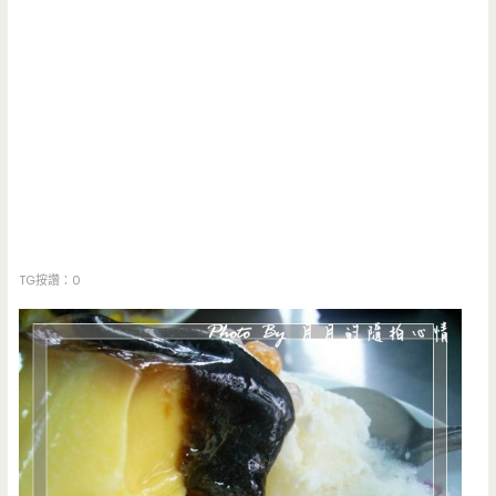
TG按讚：0