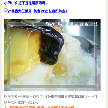
小四:「你這不是在講廢話嗎…
」
吃來吃去~還是統一的布丁….
(好像某部廣告詞被我改編了= =")
這時友人雄雄打電話來~