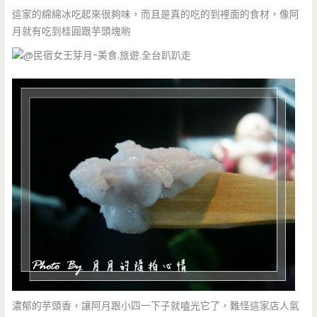
這家的綿綿冰吃起來很夠味，而且是真的吃的到裡面的食材，像阿
月就有吃到桂圓跟芋頭塊喲
濃郁的芋頭香，讓阿月跟小四一下子就嗑光它了，難怪這家店人氣