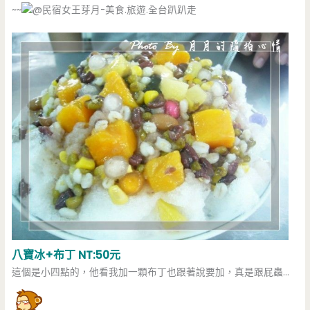
~~
八寶冰+布丁 NT:50元
這個是小四點的，他看我加一顆布丁也跟著說要加，真是跟屁蟲…