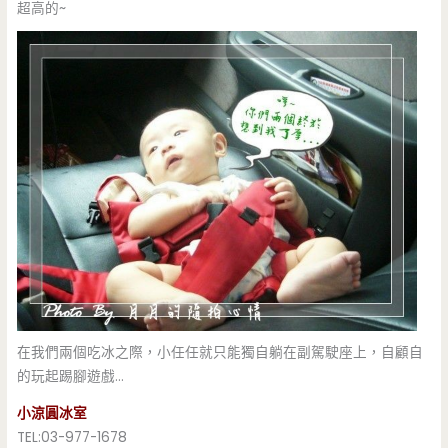
超高的~
在我們兩個吃冰之際，小任任就只能獨自躺在副駕駛座上，自顧自
的玩起踢腳遊戲…
小涼圓冰室
TEL:03-977-1678