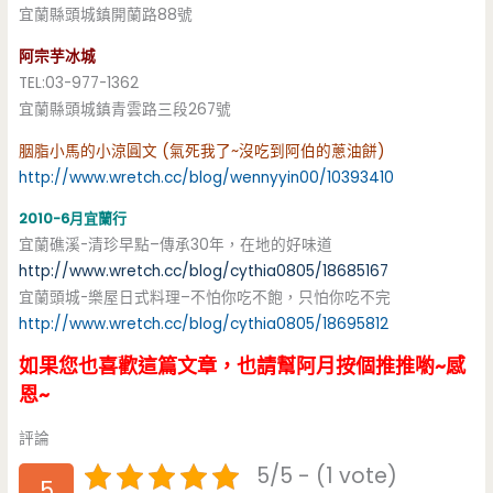
宜蘭縣頭城鎮開蘭路88號
阿宗芋冰城
TEL:03-977-1362
宜蘭縣頭城鎮青雲路三段267號
胭脂小馬的小涼圓文 (氣死我了~沒吃到阿伯的蔥油餅)
http://www.wretch.cc/blog/wennyyin00/10393410
2010-6月宜蘭行
宜蘭礁溪-清珍早點–傳承30年，在地的好味道
http://www.wretch.cc/blog/cythia0805/18685167
宜蘭頭城-樂屋日式料理–不怕你吃不飽，只怕你吃不完
http://www.wretch.cc/blog/cythia0805/18695812
如果您也喜歡這篇文章，也請幫阿月按個推推喲~感
恩~
評論
5/5 - (1 vote)
5