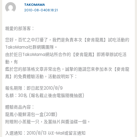
TAKOMAMA
2010-08-0408:18:21
親愛的部落客：
您好，百忙之中打擾了，我們是負責本次【麥肯龍鳳】試吃活動的
TakoMama社群網購團隊。
由於近日TakoMama網站所合作的【麥肯龍鳳】即將舉辦試吃活
動，有
鑑於您的部落格文章非常出色，誠摯的邀請您來參加本次【麥肯龍
鳳】的免費體驗活動，活動說明如下：
報名期限：即日起至2010/8/9
名額：30名 (報名截止後由電腦隨機抽選)
體驗商品內容：
龍鳳小籠鮮湯包一盒(20顆)
附贈附小蒸籠一只，及薑絲片與醬油碟一個。
入選通知：2010/8/13 以E-Mail或留言通知