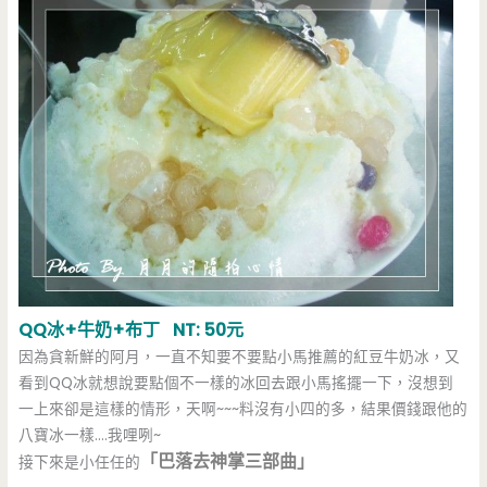
QQ冰+牛奶+布丁 NT: 50元
因為貪新鮮的阿月，一直不知要不要點小馬推薦的紅豆牛奶冰，又
看到QQ冰就想說要點個不一樣的冰回去跟小馬搖擺一下，沒想到
一上來卻是這樣的情形，天啊~~~料沒有小四的多，結果價錢跟他的
八寶冰一樣….我哩咧~
「巴落去神掌三部曲」
接下來是小任任的