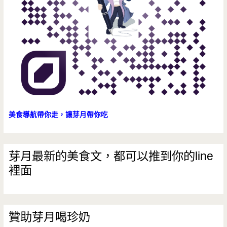
美食導航帶你走，讓芽月帶你吃
芽月最新的美食文，都可以推到你的line
裡面
贊助芽月喝珍奶