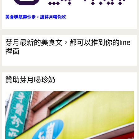
美食導航帶你走，讓芽月帶你吃
芽月最新的美食文，都可以推到你的line
裡面
贊助芽月喝珍奶