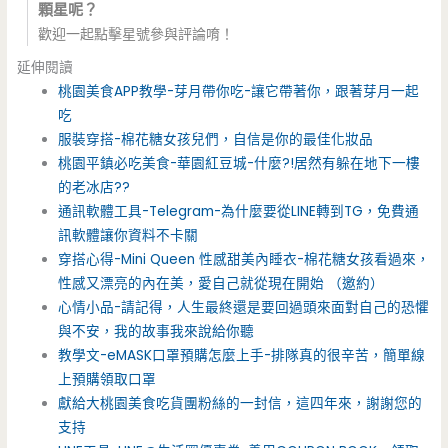
顆星呢？
歡迎一起點擊星號參與評論唷！
延伸閱讀
桃園美食APP教學-芽月帶你吃-讓它帶著你，跟著芽月一起
吃
服裝穿搭-棉花糖女孩兒們，自信是你的最佳化妝品
桃園平鎮必吃美食-華園紅豆城-什麼?!居然有躲在地下一樓
的老冰店??
通訊軟體工具-Telegram-為什麼要從LINE轉到TG，免費通
訊軟體讓你資料不卡關
穿搭心得-Mini Queen 性感甜美內睡衣-棉花糖女孩看過來，
性感又漂亮的內在美，愛自己就從現在開始 （邀約）
心情小品-請記得，人生最終還是要回過頭來面對自己的恐懼
與不安，我的故事我來說給你聽
教學文-eMASK口罩預購怎麼上手-排隊真的很辛苦，簡單線
上預購領取口罩
獻給大桃園美食吃貨團粉絲的一封信，這四年來，謝謝您的
支持