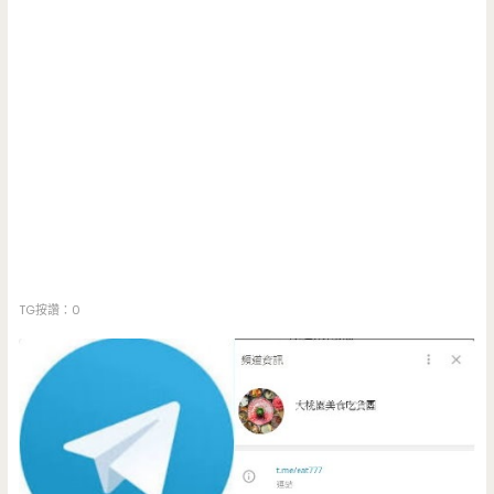
TG按讚：0