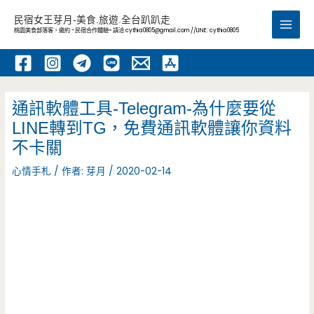
跳
民宿女王芽月-美食.旅遊.全台趴趴走
至
桃園美食部落客，邀約 -民宿合作體驗~ 請洽
cythia0805@gmail.com
//LINE: cythia0805
Main
主
要
Men
內
容
通訊軟體工具-Telegram-為什麼要從
LINE轉到TG，免費通訊軟體讓你資料
不卡關
心情手札
/ 作者:
芽月
/
2020-02-14