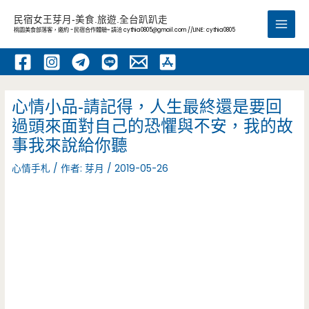
跳
民宿女王芽月-美食.旅遊.全台趴趴走
至
桃園美食部落客，邀約 -民宿合作體驗~ 請洽
cythia0805@gmail.com
//LINE: cythia0805
Main
主
要
Men
內
容
心情小品-請記得，人生最終還是要回
過頭來面對自己的恐懼與不安，我的故
事我來說給你聽
心情手札
/ 作者:
芽月
/
2019-05-26