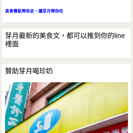
美食導航帶你走，讓芽月帶你吃
芽月最新的美食文，都可以推到你的line
裡面
贊助芽月喝珍奶