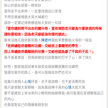
知心的朋友就那一群就好
當你走不出來時，一定要找個出口宣洩
不然在棉被裡面大哭大喊都行
請你一定要記得秝榛送給大家的一句話
「當你遇到跨不出去的關卡時，當你埋怨老天爺為什麼是我的時候
請你要相信，因為老天爺認為你撐的過去」
後來沒幾天我就看到藝人
陳建州
寫給某雙胞胎父母的一段話
「老師總是把最難的功課，交給班上最聰明的學生、
而上帝總是把最艱困的任務，交給他認為最了不起的子民！」
我不是基督徒，但我卻被這句話狠狠的打中了心，哭了很久
好吧，那麼我就試著去接受這個很難很難的功課吧
我還在振作的路上，我可以我相信你們也可以
這篇只是個人
心情
抒發，也不是說教，也不是消費阿良
我只是想跟大家聊聊，因為我這陣子真的
心情
大起大落
要不是遇到上帝派來的小鮮肉粉絲開導我~我可能還在家裡鞭我自己
的內心
也算是對自己的傷痛做個告別