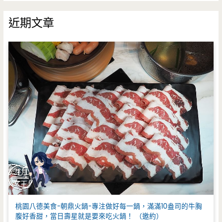
關
鍵
近期文章
字
:
桃園八德美食-朝鼎火鍋-專注做好每一鍋，滿滿10盎司的牛胸
腹好香甜，當日壽星就是要來吃火鍋！ （邀約）