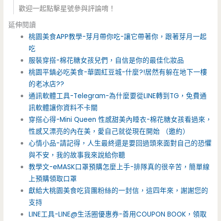
歡迎一起點擊星號參與評論唷！
延伸閱讀
桃園美食APP教學-芽月帶你吃-讓它帶著你，跟著芽月一起
吃
服裝穿搭-棉花糖女孩兒們，自信是你的最佳化妝品
桃園平鎮必吃美食-華園紅豆城-什麼?!居然有躲在地下一樓
的老冰店??
通訊軟體工具-Telegram-為什麼要從LINE轉到TG，免費通
訊軟體讓你資料不卡關
穿搭心得-Mini Queen 性感甜美內睡衣-棉花糖女孩看過來，
性感又漂亮的內在美，愛自己就從現在開始 （邀約）
心情小品-請記得，人生最終還是要回過頭來面對自己的恐懼
與不安，我的故事我來說給你聽
教學文-eMASK口罩預購怎麼上手-排隊真的很辛苦，簡單線
上預購領取口罩
獻給大桃園美食吃貨團粉絲的一封信，這四年來，謝謝您的
支持
LINE工具-LINE@生活圈優惠券-善用COUPON BOOK，領取