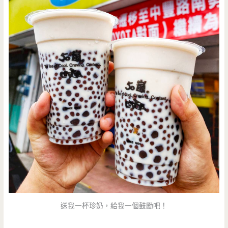
送我一杯珍奶，給我一個鼓勵吧！