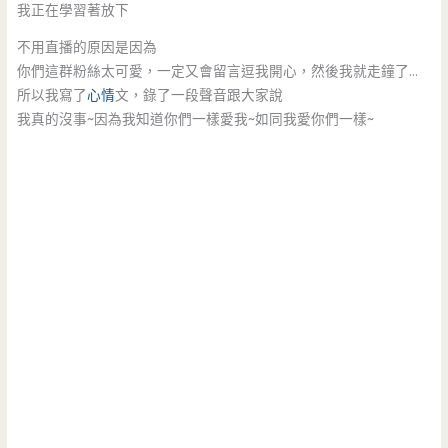
我正在學習著放下
不用直播的原因是因為
你們這群粉絲太可愛，一定又會留言逗我開心，然後我就走鐘了…
所以我寫了
心情
文，錄了一段聲音跟大家說
我真的沒事~因為我知道你們一樣愛我~如同我愛你們一樣~