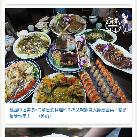
桃園中壢美食-海童日式料理-2026父親節盛大節慶合菜，松葉
蟹等你來！！ （邀約）