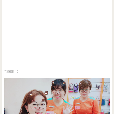
TG按讚：0