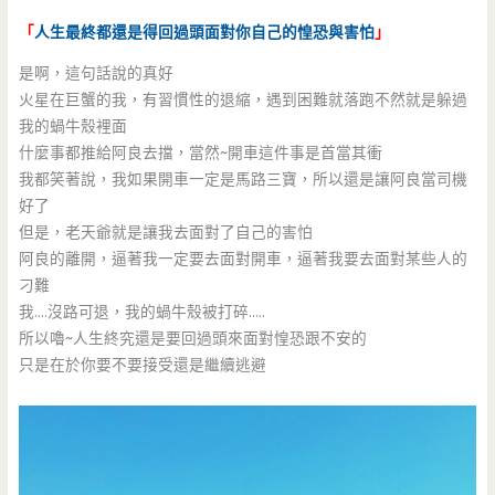
「
人生最終都還是得回過頭面對你自己的惶恐與害怕
」
是啊，這句話說的真好
火星在巨蟹的我，有習慣性的退縮，遇到困難就落跑不然就是躲過
我的蝸牛殼裡面
什麼事都推給阿良去擋，當然~開車這件事是首當其衝
我都笑著說，我如果開車一定是馬路三寶，所以還是讓阿良當司機
好了
但是，老天爺就是讓我去面對了自己的害怕
阿良的離開，逼著我一定要去面對開車，逼著我要去面對某些人的
刁難
我….沒路可退，我的蝸牛殼被打碎…..
所以嚕~人生終究還是要回過頭來面對惶恐跟不安的
只是在於你要不要接受還是繼續逃避