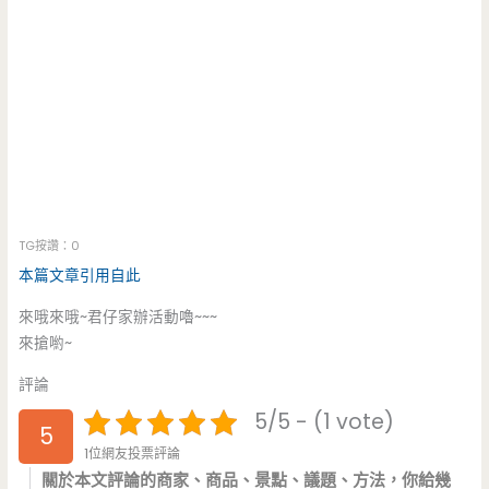
TG按讚：0
本篇文章引用自此
來哦來哦~君仔家辦活動嚕~~~
來搶喲~
評論
5/5 - (1 vote)
5
1位網友投票評論
關於本文評論的商家、商品、景點、議題、方法，你給幾