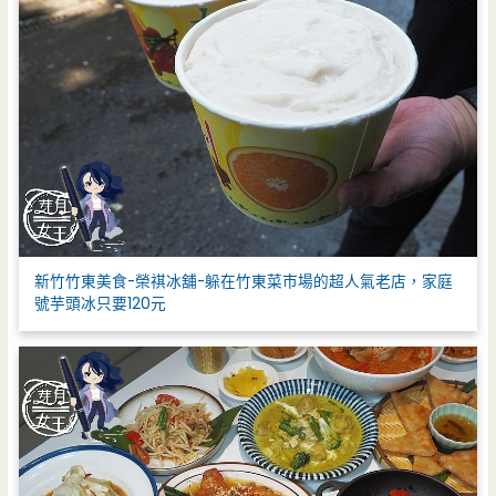
新竹竹東美食-榮祺冰舖-躲在竹東菜市場的超人氣老店，家庭
號芋頭冰只要120元