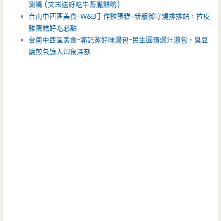
涮嘴 (文末送好吃牛蒡脆餅喲)
台南中西區美食-W&B手作雞蛋糕-新版御守燒排排站，拉皮
雞蛋糕好吃必點
台南中西區美食-郭記蒸好味湯包-民生圓環爆汁湯包，臭豆
腐煎包讓人印象深刻