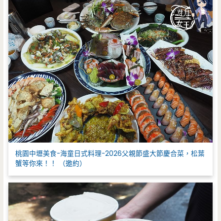
桃園中壢美食-海童日式料理-2026父親節盛大節慶合菜，松葉
蟹等你來！！ （邀約）