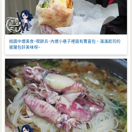
桃園中壢美食-喫餅兵-內壢小巷子裡面有驚喜包，滿滿起司的
披薩包好美味呀~