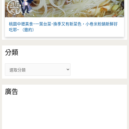
桃園中壢美食-一葉台菜-換季又有新菜色，小卷米粉鍋新鮮好
吃耶~ （邀約）
分類
分
類
廣告