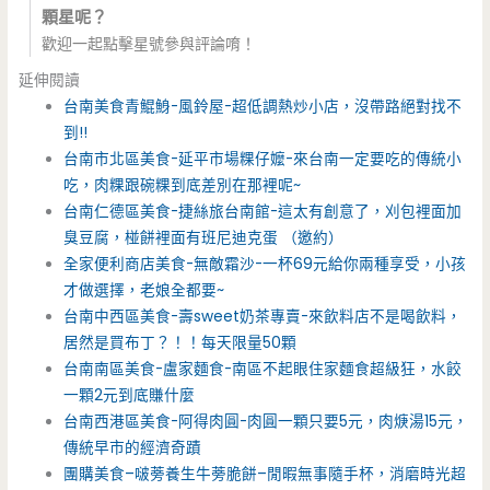
顆星呢？
歡迎一起點擊星號參與評論唷！
延伸閱讀
台南美食青鯤鯓-風鈴屋-超低調熱炒小店，沒帶路絕對找不
到!!
台南市北區美食-延平市場粿仔嬤-來台南一定要吃的傳統小
吃，肉粿跟碗粿到底差別在那裡呢~
台南仁德區美食-捷絲旅台南館-這太有創意了，刈包裡面加
臭豆腐，椪餅裡面有班尼迪克蛋 （邀約）
全家便利商店美食-無敵霜沙-一杯69元給你兩種享受，小孩
才做選擇，老娘全都要~
台南中西區美食-壽sweet奶茶專賣-來飲料店不是喝飲料，
居然是買布丁？！！每天限量50顆
台南南區美食-盧家麵食-南區不起眼住家麵食超級狂，水餃
一顆2元到底賺什麼
台南西港區美食-阿得肉圓-肉圓一顆只要5元，肉焿湯15元，
傳統早市的經濟奇蹟
團購美食–啵蒡養生牛蒡脆餅–閒暇無事隨手杯，消磨時光超