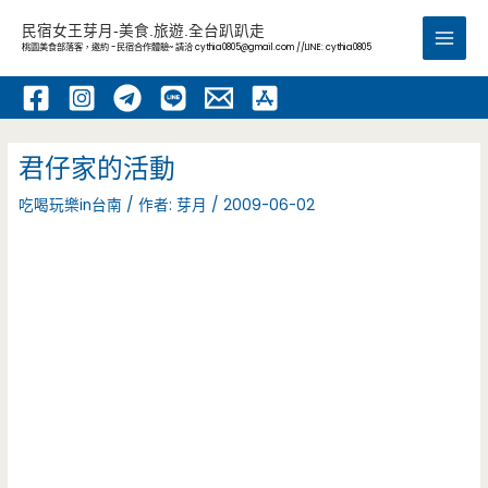
跳
民宿女王芽月-美食.旅遊.全台趴趴走
至
桃園美食部落客，邀約 -民宿合作體驗~ 請洽
cythia0805@gmail.com
//LINE: cythia0805
Main
主
要
Men
內
容
君仔家的活動
吃喝玩樂in台南
/ 作者:
芽月
/
2009-06-02