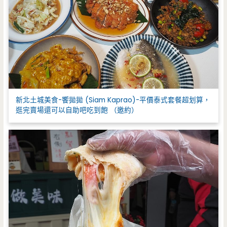
新北土城美食-饗拋拋 (Siam Kaprao)-平價泰式套餐超划算，
逛完賣場還可以自助吧吃到飽 （邀約）