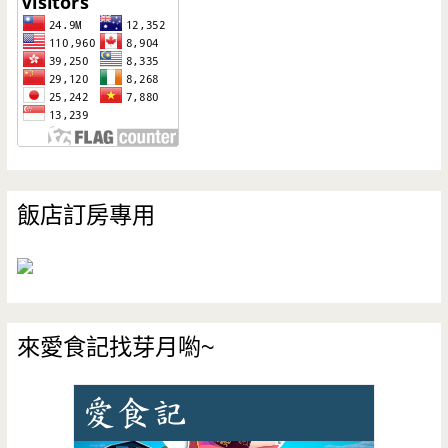
飯店訂房專用
來愛食記找芽月喲~