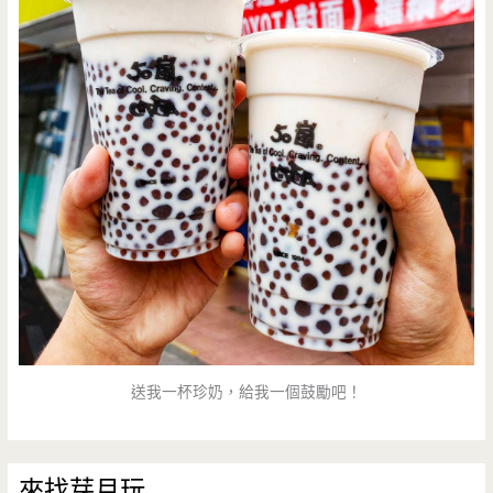
送我一杯珍奶，給我一個鼓勵吧！
來找芽月玩