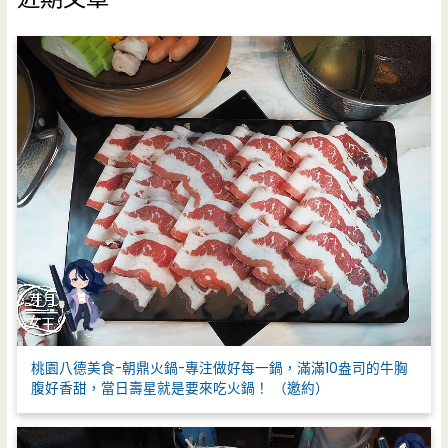
字
:
桃園八德美食-朝鼎火鍋-專注做好每一鍋，滿滿10盎司的牛胸
腹好香甜，當日壽星就是要來吃火鍋！ （邀約）