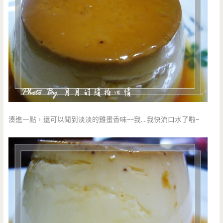
湊進一點，還可以聞到淡淡的雞蛋香味~~我….我快流口水了啦~