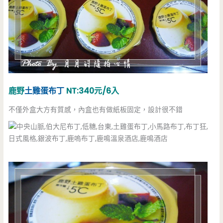
鹿野
土雞蛋布丁
NT:340元/6入
不僅外盒大方有質感，內盒也有做紙板固定，設計很不錯