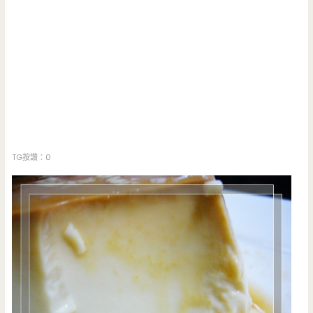
TG按讚：0