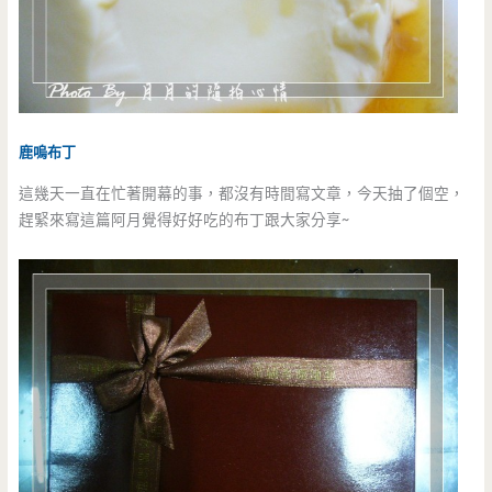
鹿嗚布丁
這幾天一直在忙著開幕的事，都沒有時間寫文章，今天抽了個空，
趕緊來寫這篇阿月覺得好好吃的布丁跟大家分享~