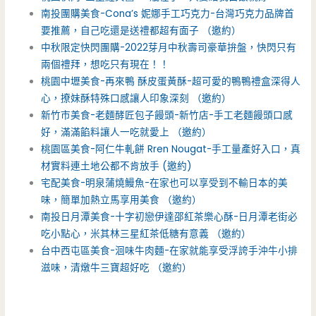
南投團購美食-Cona’s 妮娜手工巧克力-台灣巧克力品牌首
要推薦，自己吃還是送禮都超有面子 （邀約）
中秋限定快閃團購-2022芽月中秋壽司豪華拚盤，快閃只有
兩個禮拜，想吃只有現在！！
桃園中壢美食-再來鴨 酥皮蛋黃酥-超可愛的鴨鴨禮盒深得人
心，撩妹酥特殊口感讓人印象深刻 （邀約）
新竹市美食-老麵酵匠包子饅頭-新竹店-手工老麵饅頭口感
好，滿滿餡料讓人一吃就愛上 （邀約）
桃園區美食-阿仁牛軋餅 Rren Nougat-手工量產好入口，真
材實料連土地公都不肯放手 (邀約)
宅配美食-明泉蒲燒鰻魚-在家也可以享受到不輸日本的美
味，簡單加熱立馬享用美食 （邀約）
南投日月潭美食-十字初戀伊達邵紅茶樂心酥-日月潭老街必
吃小點心，米其林三星紅茶低糖有意義 （邀約）
台中西屯區美食-洄味牛肉麵-在家就能享受浮誇手沖牛小排
滋味，清燉牛三寶超好吃 （邀約）