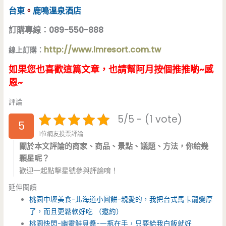
台東
。
鹿鳴溫泉酒店
訂購專線：089-550-888
http://www.lmresort.com.tw
線上訂購：
如果您也喜歡這篇文章，也請幫阿月按個推推喲~感
恩~
評論
5/5 - (1 vote)
5
1位網友投票評論
關於本文評論的商家、商品、景點、議題、方法，你給幾
顆星呢？
歡迎一起點擊星號參與評論唷！
延伸閱讀
桃園中壢美食-北海道小圓餅-親愛的，我把台式馬卡龍變厚
了，而且更鬆軟好吃 （邀約）
桃園快閃-幽靈鮭貝醬-一瓶在手，只要給我白飯就好