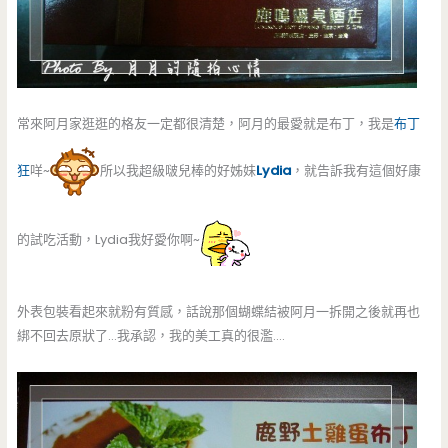
常來阿月家逛逛的格友一定都很清楚，阿月的最愛就是布丁，我是
布丁
狂
咩~
所以我超級啵兒棒的好姊妹
Lydia
，就告訴我有這個好康
的試吃活動，Lydia我好愛你啊~
外表包裝看起來就粉有質感，話說那個蝴蝶結被阿月一拆開之後就再也
綁不回去原狀了…我承認，我的美工真的很濫….