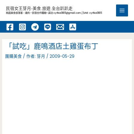
跳
民宿女王芽月-美食.旅遊.全台趴趴走
至
桃園美食部落客，邀約 -民宿合作體驗~ 請洽
cythia0805@gmail.com
//LINE: cythia0805
Main
主
要
Men
內
容
「試吃」鹿鳴酒店土雞蛋布丁
團購美食
/ 作者:
芽月
/
2009-05-29