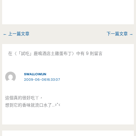
←
上一篇文章
下一篇文章
→
在〈「試吃」鹿鳴酒店土雞蛋布丁〉中有 9 則留言
SWALLOWLIN
2009-06-0616:33:07
這個真的很好吃丫，
想到它的香味就流口水了…>"<