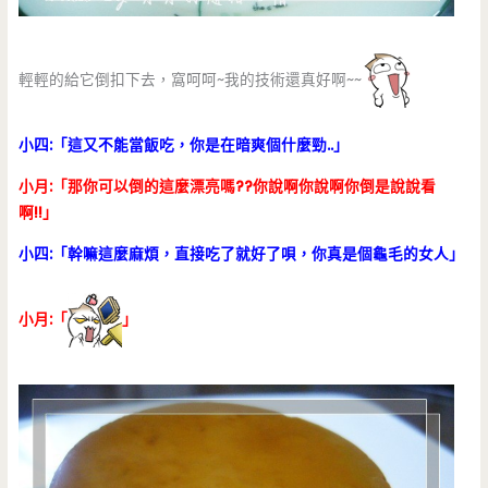
輕輕的給它倒扣下去，窩呵呵~我的技術還真好啊~~
小四:「這又不能當飯吃，你是在暗爽個什麼勁..」
小月:「那你可以倒的這麼漂亮嗎??你說啊你說啊你倒是說說看
啊!!」
小四:「幹嘛這麼麻煩，直接吃了就好了唄，你真是個龜毛的女人」
小月:「
」