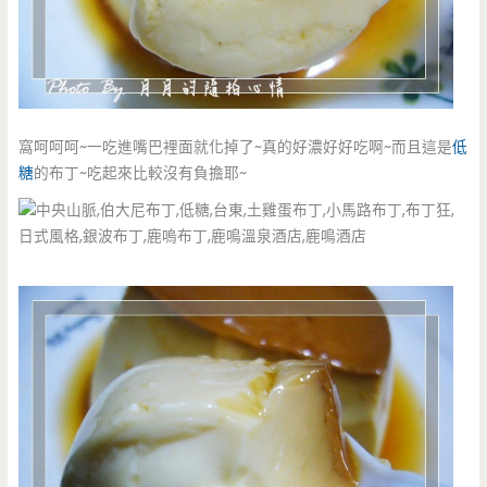
窩呵呵呵~一吃進嘴巴裡面就化掉了~真的好濃好好吃啊~而且這是
低
糖
的布丁~吃起來比較沒有負擔耶~