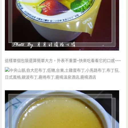
這樣單個包裝還算簡單大方，外表不重要~快來吃看看它的口感~~~