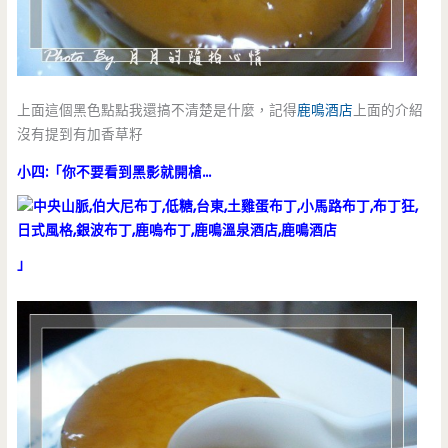
上面這個黑色點點我還搞不清楚是什麼，記得
鹿鳴酒店
上面的介紹
沒有提到有加香草籽
小四:「你不要看到黑影就開槍…
」