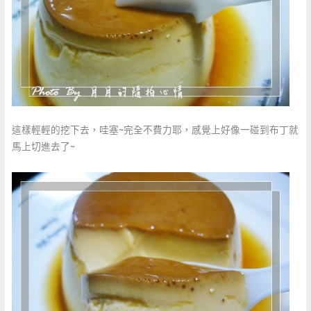
這樣輕輕的挖下去，哇塞~完全不費力耶，感覺上好像一碰到布丁就
馬上切進去了~