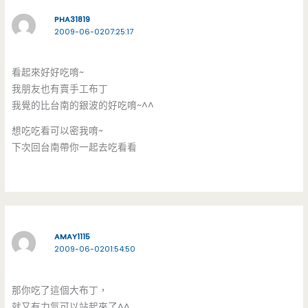
PHA31819
2009-06-0207:25:17
看起來好好吃唷~
我朋友也有賣手工布丁
我覺的比台南的銀波的好吃唷~^^
想吃吃看可以密我唷~
下次回台南帶你一起去吃看看
AMAY1115
2009-06-0201:54:50
那你吃了這個大布丁，
就又有力氣可以站起來了^^