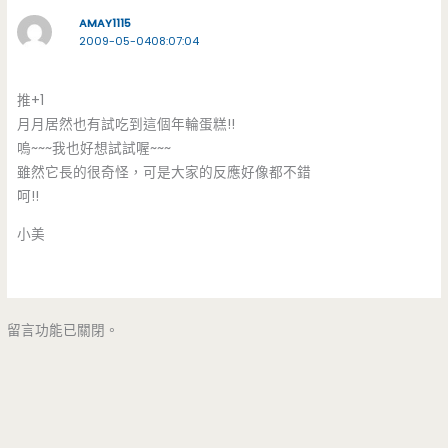
AMAY1115
2009-05-0408:07:04
推+1
月月居然也有試吃到這個年輪蛋糕!!
嗚~~~我也好想試試喔~~~
雖然它長的很奇怪，可是大家的反應好像都不錯
呵!!
小美
留言功能已關閉。