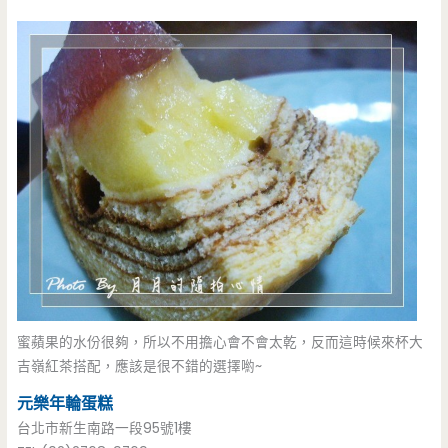
蜜蘋果的水份很夠，所以不用擔心會不會太乾，反而這時候來杯大
吉嶺紅茶搭配，應該是很不錯的選擇喲~
元樂年輪蛋糕
台北市新生南路一段95號1樓