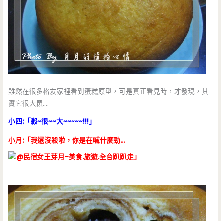
雖然在很多格友家裡看到蛋糕原型，可是真正看見時，才發現，其
實它很大顆….
小四:「殺~很~~大~~~~~!!!」
小月:「我還沒殺啦，你是在喊什麼勁…
」