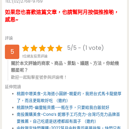
TEL:(02)2768-9769
如果您也喜歡這篇文章，也請幫阿月按個推推喲，
感恩~
評論
5/5 - (1 vote)
5
1位網友投票評論
關於本文評論的商家、商品、景點、議題、方法，你給幾
顆星呢？
歡迎一起點擊星號參與評論唷！
延伸閱讀
桃園中壢美食-北海道小圓餅-親愛的，我把台式馬卡龍變厚
了，而且更鬆軟好吃 （邀約）
桃園快閃-幽靈鮭貝醬-一瓶在手，只要給我白飯就好
南投團購美食-Cona’s 妮娜手工巧克力-台灣巧克力品牌首
要推薦，自己吃還是送禮都超有面子 （邀約）
中秋限定快閃團購-2022芽月中秋壽司豪華拚盤，快閃只有