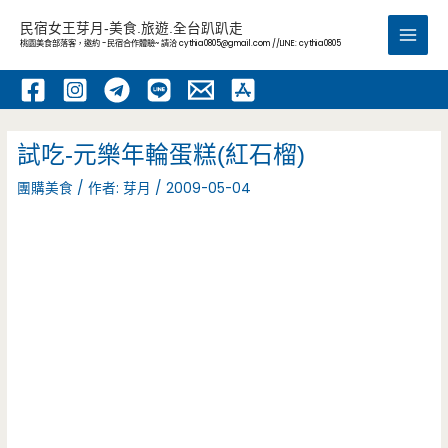
跳
民宿女王芽月-美食.旅遊.全台趴趴走
至
桃園美食部落客，邀約 -民宿合作體驗~ 請洽
cythia0805@gmail.com
//LINE: cythia0805
Main
主
要
Men
內
容
試吃-元樂年輪蛋糕(紅石榴)
團購美食
/ 作者:
芽月
/
2009-05-04