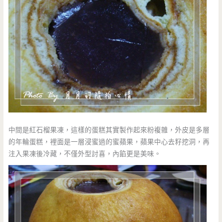
中間是紅石榴果凍，這樣的蛋糕其實製作起來粉複雜，外皮是多層
的年輪蛋糕，裡面是一層浸蜜過的蜜蘋果，蘋果中心去籽挖洞，再
注入果凍後冷藏，不僅外型討喜，內餡更是美味。