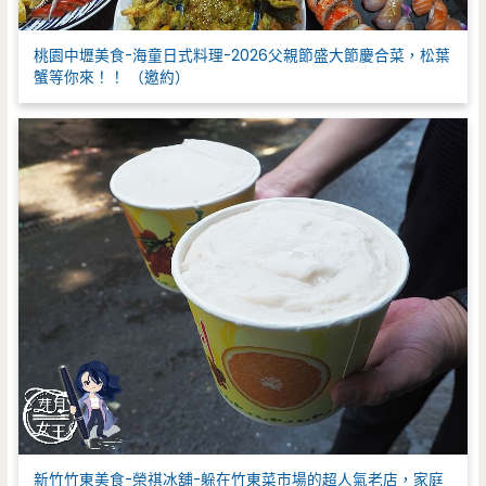
桃園中壢美食-海童日式料理-2026父親節盛大節慶合菜，松葉
蟹等你來！！ （邀約）
新竹竹東美食-榮祺冰舖-躲在竹東菜市場的超人氣老店，家庭