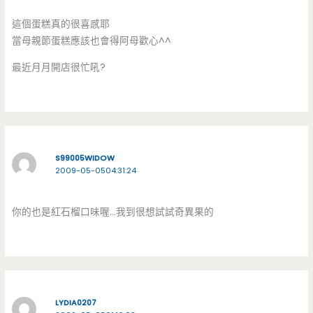
這個蛋糕真的很喜感耶
當母親節蛋糕應該也會得阿母歡心^^
最近月月開店很忙吼?
S99005WIDOW
2009-05-0504:31:24
你的也是紅石榴口味喔…我到很想試試奇異果的
LYDIA0207