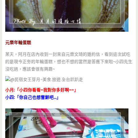
元樂年輪蛋糕
某天，阿月在店內收到一封來自元樂文琦的邀約信，看到這次試吃
的是現今正夯的年輪蛋糕，想也不想的當然是答應下來啦~小四先生
沒吃過，應該會很有興趣~
小月:「小四你看看~我對你多好啊~~」
小四:「你自己也想嘗鮮吧…」