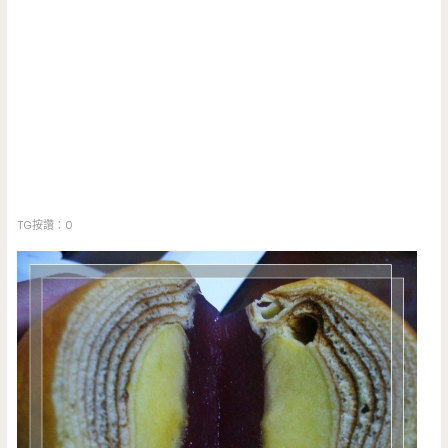
TG按讚：0