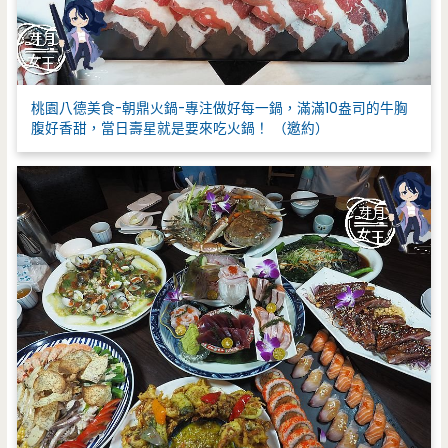
桃園八德美食-朝鼎火鍋-專注做好每一鍋，滿滿10盎司的牛胸
腹好香甜，當日壽星就是要來吃火鍋！ （邀約）