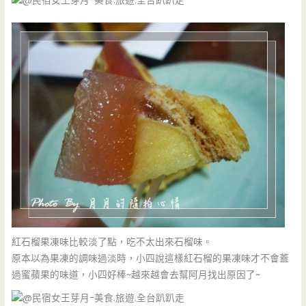
紅石榴果凍味比較淡了點，吃不太出來石榴味。
原本以為果凍的調味過淡時，小四說這樣紅石榴的果凍味才不會蓋
過蜜蘋果的味道，小四好棒~越來越會去幫阿月找出原因了~