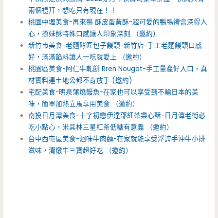
兩個禮拜，想吃只有現在！！
桃園中壢美食-再來鴨 酥皮蛋黃酥-超可愛的鴨鴨禮盒深得人
心，撩妹酥特殊口感讓人印象深刻 （邀約）
新竹市美食-老麵酵匠包子饅頭-新竹店-手工老麵饅頭口感
好，滿滿餡料讓人一吃就愛上 （邀約）
桃園區美食-阿仁牛軋餅 Rren Nougat-手工量產好入口，真
材實料連土地公都不肯放手 (邀約)
宅配美食-明泉蒲燒鰻魚-在家也可以享受到不輸日本的美
味，簡單加熱立馬享用美食 （邀約）
南投日月潭美食-十字初戀伊達邵紅茶樂心酥-日月潭老街必
吃小點心，米其林三星紅茶低糖有意義 （邀約）
台中西屯區美食-洄味牛肉麵-在家就能享受浮誇手沖牛小排
滋味，清燉牛三寶超好吃 （邀約）