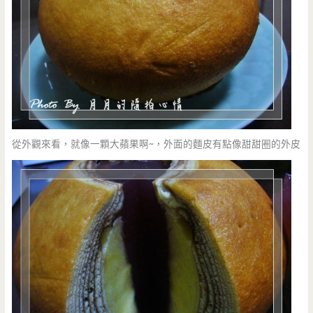
從外觀來看，就像一顆大蘋果啊~，外面的麵皮有點像甜甜圈的外皮