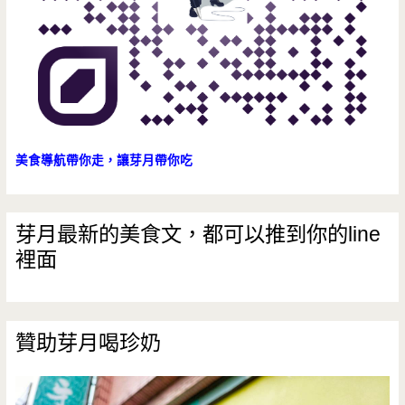
美食導航帶你走，讓芽月帶你吃
芽月最新的美食文，都可以推到你的line
裡面
贊助芽月喝珍奶