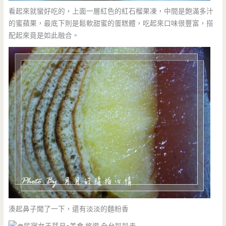
看起來就蠻好吃的，上面一層紅色的紅石榴果凍，中間是飽滿多汁
的蜜蘋果，最底下則是鬆軟甜蜜的蛋糕體，吃起來口味很豐富，搭
配起來竟是如此融合。
湊起鼻子聞了一下，還有淡淡的麵粉香