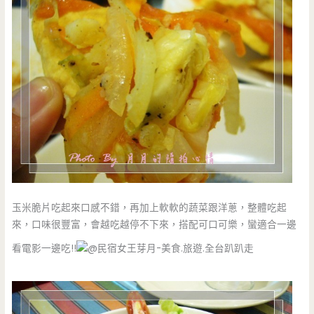
玉米脆片吃起來口感不錯，再加上軟軟的蔬菜跟洋蔥，整體吃起
來，口味很豐富，會越吃越停不下來，搭配可口可樂，蠻適合一邊
看電影一邊吃!!