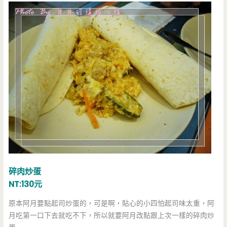
碎肉炒蛋
NT:130元
原本阿月要點起司炒蛋的，可是啊，貼心的小四怕起司味太重，阿
月吃第一口下去就吃不下，所以就要阿月改點跟上次一樣的碎肉炒