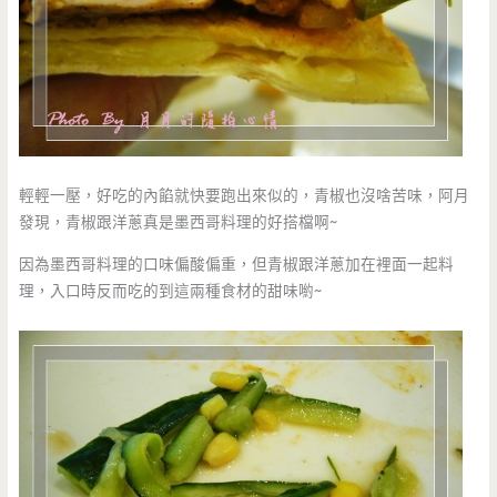
輕輕一壓，好吃的內餡就快要跑出來似的，青椒也沒啥苦味，阿月
發現，青椒跟洋蔥真是墨西哥料理的好搭檔啊~
因為墨西哥料理的口味偏酸偏重，但青椒跟洋蔥加在裡面一起料
理，入口時反而吃的到這兩種食材的甜味喲~