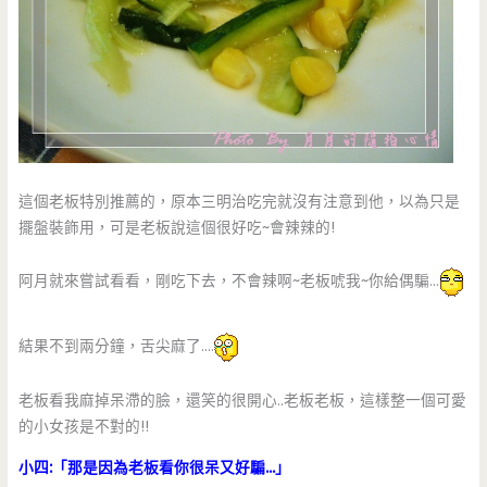
這個老板特別推薦的，原本三明治吃完就沒有注意到他，以為只是
擺盤裝飾用，可是老板說這個很好吃~會辣辣的!
阿月就來嘗試看看，剛吃下去，不會辣啊~老板唬我~你給偶騙…
結果不到兩分鐘，舌尖麻了….
老板看我麻掉呆滯的臉，還笑的很開心..老板老板，這樣整一個可愛
的小女孩是不對的!!
小四:「那是因為老板看你很呆又好騙…」