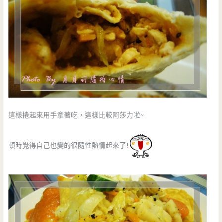
這樣捲起來用手拿著吃，這樣比較阿莎力啦~
頓時覺得自己也變的很隨性熱情起來了!