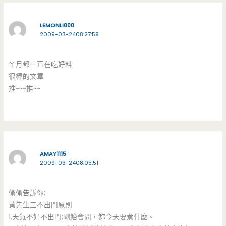
LEMONLI000
2009-03-2408:27:59
ㄚ月都一直在吃好料
很棒的文章
推~~~推~~
AMAY1115
2009-03-2408:05:51
偷偷告訴你:
黃先生三不出門原則
1.天氣不好不出門:剛始會問，妳今天要煮什麼。