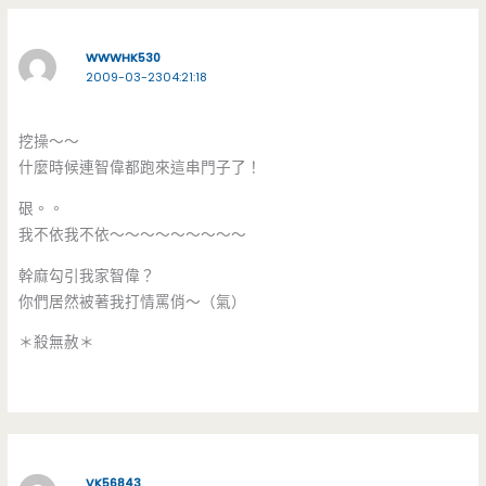
WWWHK530
2009-03-2304:21:18
挖操～～
什麼時候連智偉都跑來這串門子了！
硍。。
我不依我不依～～～～～～～～～
幹麻勾引我家智偉？
你們居然被著我打情罵俏～（氣）
＊殺無赦＊
VK56843