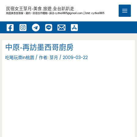
跳
民宿女王芽月-美食.旅遊.全台趴趴走
至
桃園美食部落客，邀約 -民宿合作體驗~ 請洽
cythia0805@gmail.com
//LINE: cythia0805
Main
主
要
Men
內
容
中原-再訪墨西哥廚房
吃喝玩樂in桃園
/ 作者:
芽月
/
2009-03-22