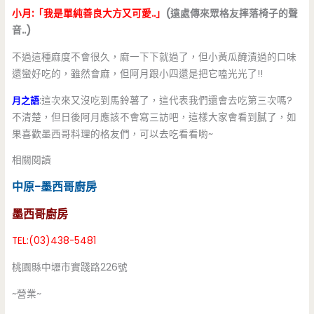
小月:「我是單純善良大方又可愛..」
(遠處傳來眾格友摔落椅子的聲
音..)
不過這種麻度不會很久，麻一下下就過了，但小黃瓜醃漬過的口味
還蠻好吃的，雖然會麻，但阿月跟小四還是把它嗑光光了!!
月之語
:這次來又沒吃到馬鈴薯了，這代表我們還會去吃第三次嗎?
不清楚，但日後阿月應該不會寫三訪吧，這樣大家會看到膩了，如
果喜歡墨西哥料理的格友們，可以去吃看看喲~
相關閱讀
中原-墨西哥廚房
墨西哥廚房
TEL:(03)438-5481
桃園縣中壢市實踐路226號
~營業~