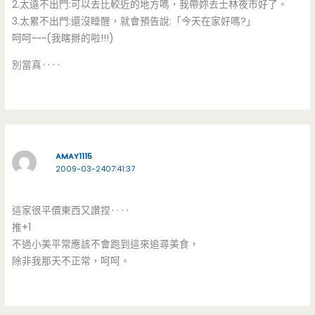
2.太遠不出門:可以去比較近的地方嗎，我帶妳去士林夜市好了。
3.太累不出門:還沒睡醒，就會預告說:「今天在家好嗎?」
呵呵~~~(我瞎掰的啦!!!)
別當真‥‥
AMAY1115
2009-03-2407:41:37
這家很平價東西又讚捏‥‥
推+1
不過小美平常應該不會跑到這來追尋美食，
除非我那天不正常，呵呵。