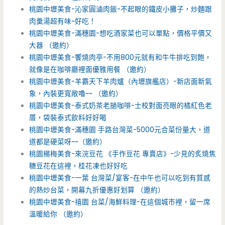
桃園中壢美食-沁家圓滷肉飯-不起眼的鐵皮小攤子，炒麵跟
肉羹湯超有味~好吃！
桃園中壢美食-滿穗園-想吃酒家菜也可以單點，價格平價又
大器 （邀約）
桃園中壢美食-饗燒肉亭-不用800元就有和牛牛排吃到飽，
就像是在咖啡廳裡面優雅用餐 （邀約）
桃園中壢美食-羊霸天下羊肉爐（內壢旗艦店）-新店面新氣
象，內裝更寬敞嚕~~ （邀約）
桃園中壢美食-泰式奶茶老撾咖啡-士校對面亮眼的橘紅色老
厝，袋裝泰式飲料好好喝
桃園中壢美食-滿穗園 手路台灣菜-5000元合菜份量大，道
道都是硬菜呀~~（邀約）
桃園楊梅美食-來浣豆花 《手作豆花 專賣店》-少見的炙燒焦
糖豆花在這裡，桂花凍也好好吃
桃園中壢美食-一葉 台灣菜/宴客-在中午也可以吃到有質感
的熱炒台菜，開幕九折優惠好划算 （邀約）
桃園中壢美食-禧園 台菜/海鮮料理-在這個城市裡，留一席
溫暖給你 （邀約）