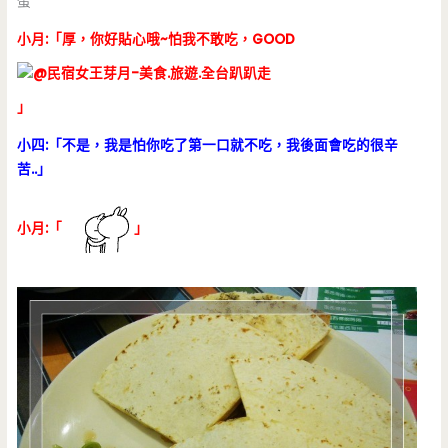
蛋
小月:「厚，你好貼心哦~怕我不敢吃，GOOD
」
小四:「不是，我是怕你吃了第一口就不吃，我後面會吃的很辛
苦..」
小月:「
」