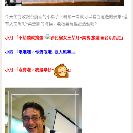
今天坐到收銀台前面的小桌子，轉頭一看就可以看到這邊的景象~還
有大南瓜呢~萬聖節的時候，老板要玩搗蛋活動嗎?
小月:「不給錢就搗蛋!!
」
小四:「喂喂喂，你流氓哦…很大尾嘛…」
小月:「沒有啦，我是卒仔~
」