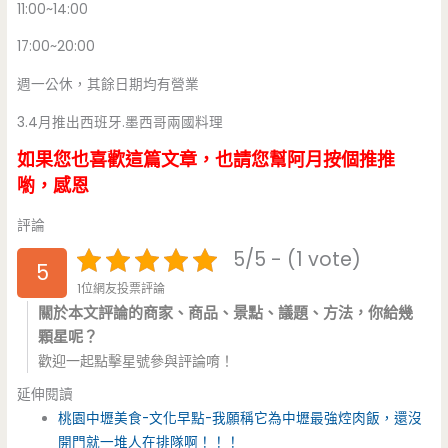
11:00~14:00
17:00~20:00
週一公休，其餘日期均有營業
3.4月推出西班牙.墨西哥兩國料理
如果您也喜歡這篇文章，也請您幫阿月按個推推
喲，感恩
評論
5/5 - (1 vote)
5
1位網友投票評論
關於本文評論的商家、商品、景點、議題、方法，你給幾
顆星呢？
歡迎一起點擊星號參與評論唷！
延伸閱讀
桃園中壢美食-文化早點-我願稱它為中壢最強焢肉飯，還沒
開門就一堆人在排隊啊！！！