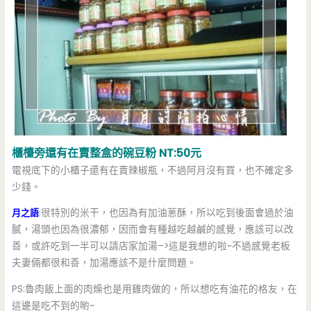
櫃檯旁還有在賣整盒的碗豆粉 NT:50元
電視底下的小櫃子還有在賣辣椒瓶，不過阿月沒有買，也不確定多
少錢。
月之語
:很特別的米干，也因為有加油蔥酥，所以吃到後面會過於油
膩，湯頭也因為很濃郁，因而會有種越吃越鹹的感覺，應該可以改
善，或許吃到一半可以請店家加湯–>這是我想的啦~不過感覺老板
夫妻倆都很和善，加湯應該不是什麼問題。
PS:魯肉飯上面的肉燥也是用雞肉做的，所以想吃有油花的格友，在
這邊是吃不到的喲~