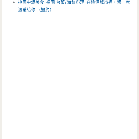
桃園中壢美食-禧園 台菜/海鮮料理-在這個城市裡，留一席
溫暖給你 （邀約）