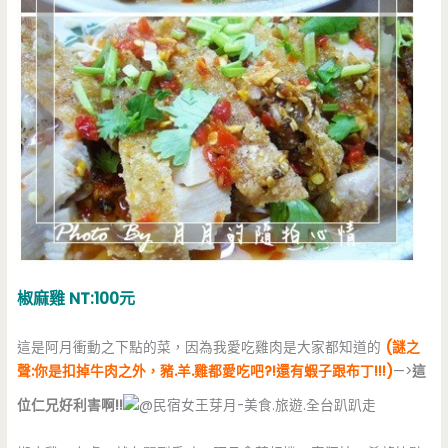
椒麻雞 NT:100元
這是阿月衝動之下點的菜，因為我愛吃雞肉是大家都知道的
(謎之
聲:你是扣掉牛肉之外，豬.羊.雞都愛吃吧?!還有蝦子跟布丁!!!)
—>
這
位仁兄好利害啊!!