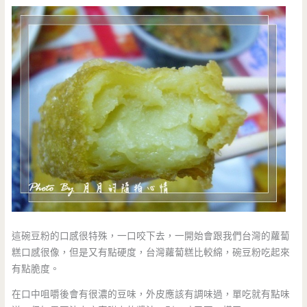
這碗豆粉的口感很特殊，一口咬下去，一開始會跟我們台灣的蘿蔔
糕口感很像，但是又有點硬度，台灣蘿蔔糕比較綿，碗豆粉吃起來
有點脆度。
在口中咀嚼後會有很濃的豆味，外皮應該有調味過，單吃就有點味