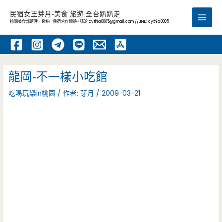
跳
民宿女王芽月-美食.旅遊.全台趴趴走
至
桃園美食部落客，邀約 -民宿合作體驗~ 請洽
cythia0805@gmail.com
//LINE: cythia0805
Main
主
要
Men
內
容
龍岡-不一樣小吃館
吃喝玩樂in桃園
/ 作者:
芽月
/
2009-03-21