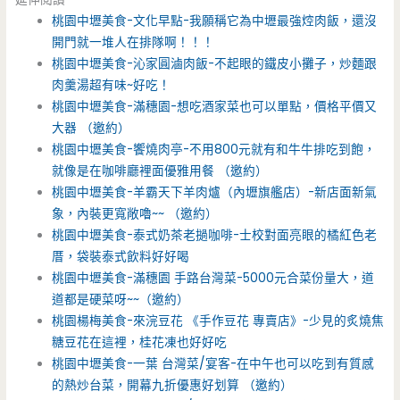
桃園中壢美食-文化早點-我願稱它為中壢最強焢肉飯，還沒
開門就一堆人在排隊啊！！！
桃園中壢美食-沁家圓滷肉飯-不起眼的鐵皮小攤子，炒麵跟
肉羹湯超有味~好吃！
桃園中壢美食-滿穗園-想吃酒家菜也可以單點，價格平價又
大器 （邀約）
桃園中壢美食-饗燒肉亭-不用800元就有和牛牛排吃到飽，
就像是在咖啡廳裡面優雅用餐 （邀約）
桃園中壢美食-羊霸天下羊肉爐（內壢旗艦店）-新店面新氣
象，內裝更寬敞嚕~~ （邀約）
桃園中壢美食-泰式奶茶老撾咖啡-士校對面亮眼的橘紅色老
厝，袋裝泰式飲料好好喝
桃園中壢美食-滿穗園 手路台灣菜-5000元合菜份量大，道
道都是硬菜呀~~（邀約）
桃園楊梅美食-來浣豆花 《手作豆花 專賣店》-少見的炙燒焦
糖豆花在這裡，桂花凍也好好吃
桃園中壢美食-一葉 台灣菜/宴客-在中午也可以吃到有質感
的熱炒台菜，開幕九折優惠好划算 （邀約）