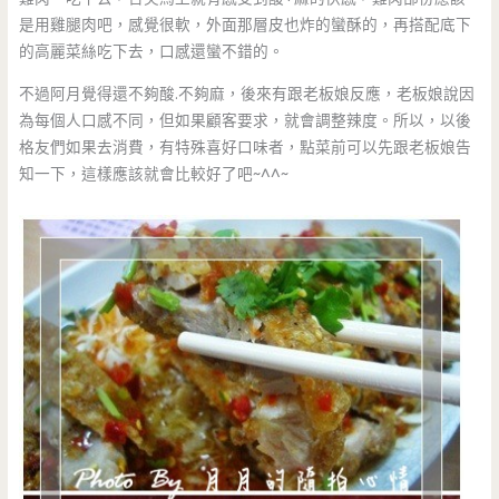
是用雞腿肉吧，感覺很軟，外面那層皮也炸的蠻酥的，再搭配底下
的高麗菜絲吃下去，口感還蠻不錯的。
不過阿月覺得還不夠酸.不夠麻，後來有跟老板娘反應，老板娘說因
為每個人口感不同，但如果顧客要求，就會調整辣度。所以，以後
格友們如果去消費，有特殊喜好口味者，點菜前可以先跟老板娘告
知一下，這樣應該就會比較好了吧~^^~