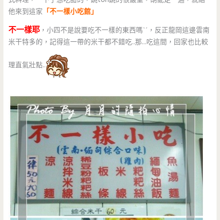
他來到這家
「不一樣小吃館」
不一樣耶
，小四不是說要吃不一樣的東西嗎ˋˊ，反正龍岡這邊雲南
米干特多的，記得這一帶的米干都不錯吃..那…吃這間，回家也比較
理直氣壯點..