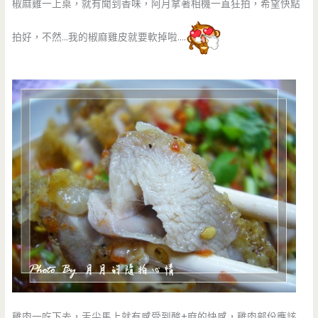
椒麻雞一上桌，就有聞到香味，阿月拿著相機一直狂拍，希望快點
拍好，不然…我的椒麻雞皮就要軟掉啦….
雞肉一吃下去，舌尖馬上就有感受到酸+麻的快感，雞肉部份應該