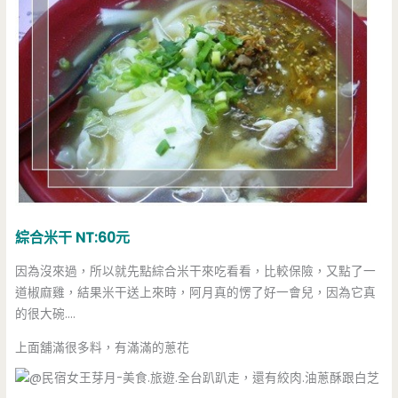
綜合米干 NT:60元
因為沒來過，所以就先點綜合米干來吃看看，比較保險，又點了一
道椒麻雞，結果米干送上來時，阿月真的愣了好一會兒，因為它真
的很大碗….
上面舖滿很多料，有滿滿的蔥花
，還有絞肉.油蔥酥跟白芝