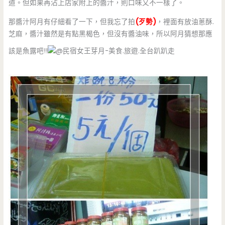
道。但如果再沾上店家附上的醬汁，則口味又不一樣了。
那醬汁阿月有仔細看了一下，但我忘了拍
(歹勢)
，裡面有放油蔥酥.
芝麻，醬汁雖然是有點黑楬色，但沒有醬油味，所以阿月猜想那應
該是魚露吧!!