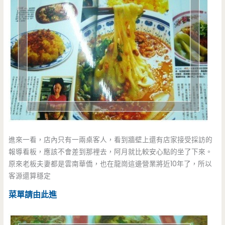
進來一看，店內只有一兩桌客人，看到牆壁上還有店家接受採訪的
報導看板，應該不會差到那裡去，阿月就比較安心點的坐了下來。
原來老板夫妻都是雲南華僑，也在龍崗這邊營業將近10年了，所以
客源還算穩定
菜單請由此進