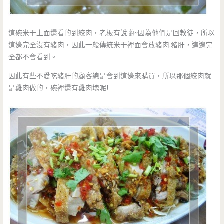
這碗米干上面還看的到絞肉，老板有說喲~因為他們是回教徒，所以
這邊完全沒有豬肉，因此一般傳統米干裡面會放豬肉.豬肝，這邊完
全都不會看到。
因此有些不愛吃豬肝的顧客總是會到這邊來購買，所以那個絞肉就
是雞肉做的，碗裡還有雞肉塊呢!