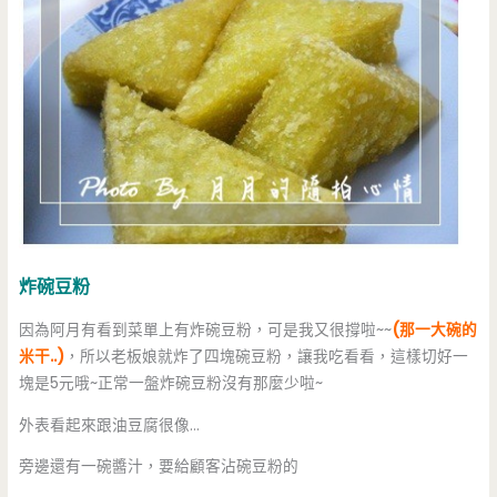
炸碗豆粉
因為阿月有看到菜單上有炸碗豆粉，可是我又很撐啦~~
(那一大碗的
米干..)
，所以老板娘就炸了四塊碗豆粉，讓我吃看看，這樣切好一
塊是5元哦~正常一盤炸碗豆粉沒有那麼少啦~
外表看起來跟油豆腐很像…
旁邊還有一碗醬汁，要給顧客沾碗豆粉的