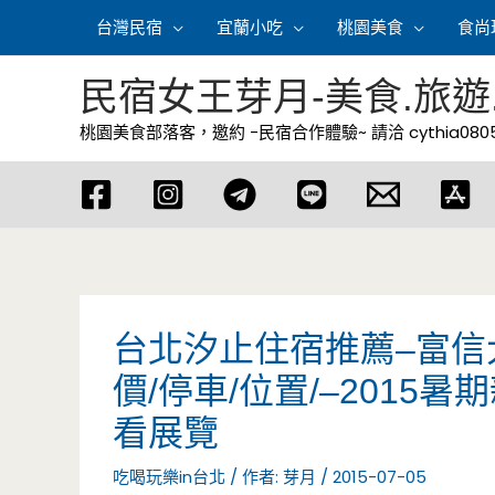
跳
台灣民宿
宜蘭小吃
桃園美食
食尚
至
主
民宿女王芽月-美食.旅遊
要
桃園美食部落客，邀約 -民宿合作體驗~ 請洽
cythia08
內
容
台北汐止住宿推薦–富信大
價/停車/位置/–201
看展覽
吃喝玩樂in台北
/ 作者:
芽月
/
2015-07-05