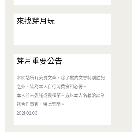
來找芽月玩
芽月重要公告
本網站所有美食文章，除了邀約文會特別註記
之外，皆為本人自行消費食記心得。
本人並未委託或授權第三方以本人名義洽談業
務合作事宜，特此聲明。
2021.02.03