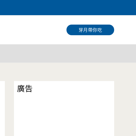
搜
尋
芽月帶你吃
廣告