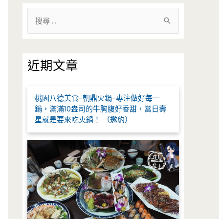
搜
尋
關
鍵
近期文章
字
:
桃園八德美食-朝鼎火鍋-專注做好每一
鍋，滿滿10盎司的牛胸腹好香甜，當日壽
星就是要來吃火鍋！ （邀約）