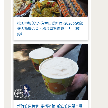
桃園中壢美食-海童日式料理-2026父親節
盛大節慶合菜，松葉蟹等你來！！ （邀
約）
新竹竹東美食-榮祺冰舖-躲在竹東菜市場