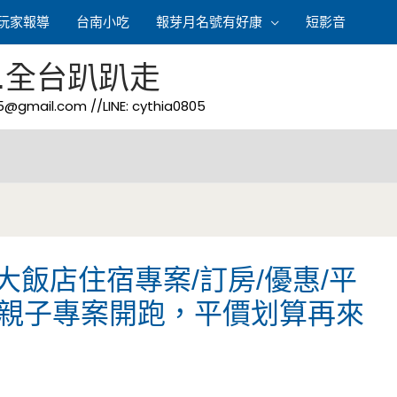
玩家報導
台南小吃
報芽月名號有好康
短影音
.全台趴趴走
05@gmail.com
//LINE: cythia0805
飯店住宿專案/訂房/優惠/平
5暑期親子專案開跑，平價划算再來