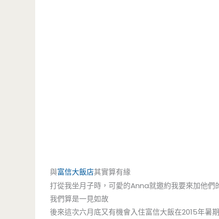
與
富信大飯店
其實算有緣
打從我坐月子時，可愛的Anna就邀約我要來加他們
我們算是一見如故
後來這次六月底又有機會入住富信大飯在2015年暑