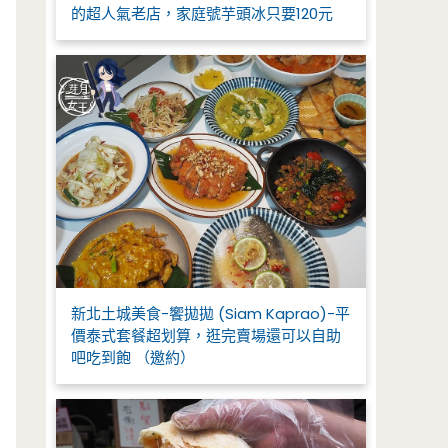
的超人氣老店，家庭號芋頭冰只要120元
新北土城美食-饗拋拋 (Siam Kaprao)-平
價泰式套餐超划算，逛完賣場還可以自助
吧吃到飽 （邀約）