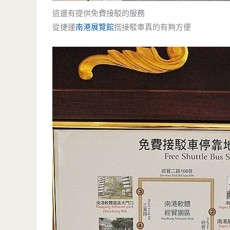
這邊有提供免費接駁的服務
從捷運
南港展覽館
搭接駁車真的有夠方便