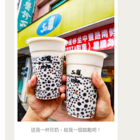
送我一杯珍奶，給我一個鼓勵吧！