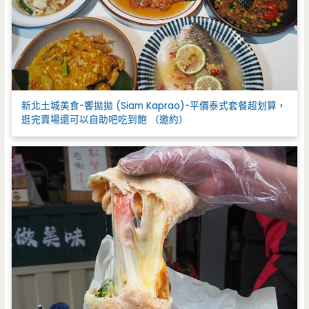
新北土城美食-饗拋拋 (Siam Kaprao)-平價泰式套餐超划算，
逛完賣場還可以自助吧吃到飽 （邀約）