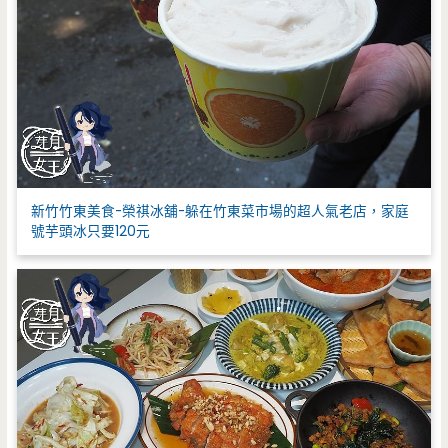
新竹竹東美食-榮祺冰舖-躲在竹東菜市場的超人氣老店，家庭
號芋頭冰只要120元