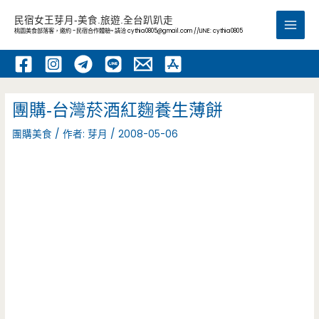
跳
民宿女王芽月-美食.旅遊.全台趴趴走
至
桃園美食部落客，邀約 -民宿合作體驗~ 請洽
cythia0805@gmail.com
//LINE: cythia0805
Main
主
要
Men
內
容
團購-台灣菸酒紅麴養生薄餅
團購美食
/ 作者:
芽月
/
2008-05-06