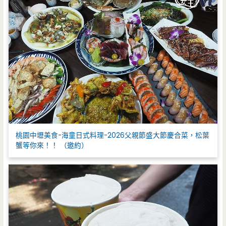
桃園中壢美食-海童日式料理-2026父親節盛大節慶合菜，松葉
蟹等你來！！ （邀約）