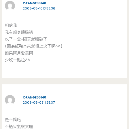
ORANGE00140
2008-05-1013:58:36
相信我
我有親身體驗過
吃了一盒~隔天就嘴破了
(因為紅鞠本來就很上火了喔^^)
如果阿月愛美阿
少吃一點拉^^
ORANGE00140
2008-05-0811:25:37
是不錯吃
不過火氣很大喔