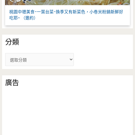
桃園中壢美食-一葉台菜-換季又有新菜色，小卷米粉鍋新鮮好
吃耶~ （邀約）
分類
分
類
廣告