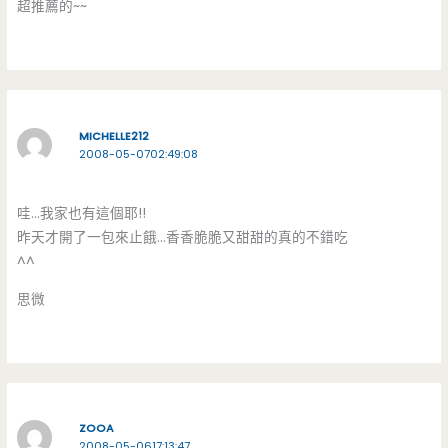
超推薦的~~
MICHELLE212
2008-05-0702:49:08
哇…我家也有這個耶!!
昨天才開了一包來止餓…香香脆脆又甜甜的真的不錯吃
^^
思微
ZOOA
2008-05-0617:13:47