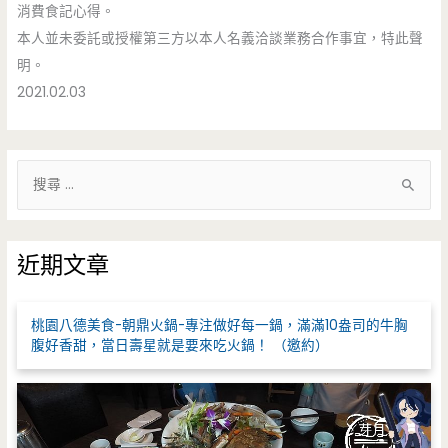
消費食記心得。
本人並未委託或授權第三方以本人名義洽談業務合作事宜，特此聲
明。
2021.02.03
搜
尋
關
鍵
近期文章
字
:
桃園八德美食-朝鼎火鍋-專注做好每一鍋，滿滿10盎司的牛胸
腹好香甜，當日壽星就是要來吃火鍋！ （邀約）