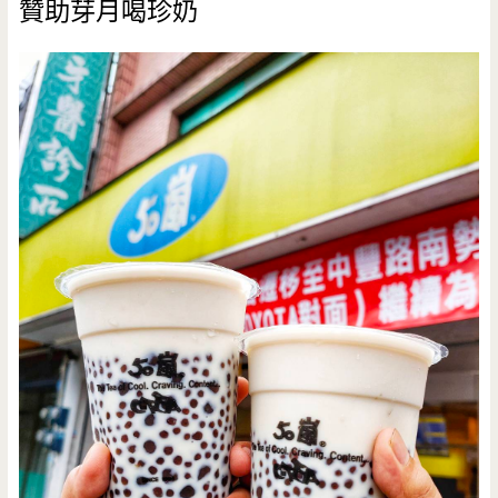
贊助芽月喝珍奶