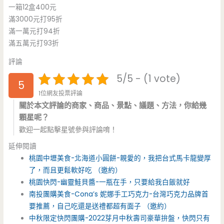
一箱12盒400元
滿3000元打95折
滿一萬元打94折
滿五萬元打93折
評論
5/5 - (1 vote)
5
1位網友投票評論
關於本文評論的商家、商品、景點、議題、方法，你給幾
顆星呢？
歡迎一起點擊星號參與評論唷！
延伸閱讀
桃園中壢美食-北海道小圓餅-親愛的，我把台式馬卡龍變厚
了，而且更鬆軟好吃 （邀約）
桃園快閃-幽靈鮭貝醬-一瓶在手，只要給我白飯就好
南投團購美食-Cona’s 妮娜手工巧克力-台灣巧克力品牌首
要推薦，自己吃還是送禮都超有面子 （邀約）
中秋限定快閃團購-2022芽月中秋壽司豪華拚盤，快閃只有