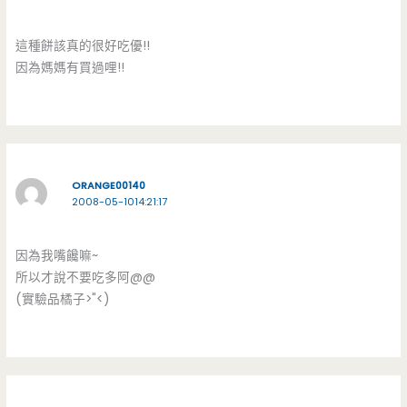
這種餅該真的很好吃優!!
因為媽媽有買過哩!!
ORANGE00140
2008-05-1014:21:17
因為我嘴饞嘛~
所以才說不要吃多阿@@
(實驗品橘子>"<)