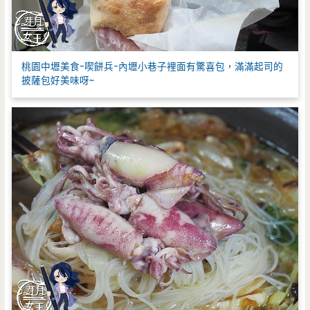
桃園中壢美食-喫餅兵-內壢小巷子裡面有驚喜包，滿滿起司的
披薩包好美味呀~