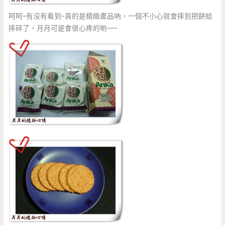
呵呵~有沒有看到~真的是精緻產品吶，一個不小心就會摔到把餅給
摔碎了，月月可是會很心疼的喲~~~