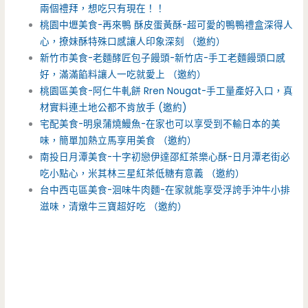
兩個禮拜，想吃只有現在！！
桃園中壢美食-再來鴨 酥皮蛋黃酥-超可愛的鴨鴨禮盒深得人
心，撩妹酥特殊口感讓人印象深刻 （邀約）
新竹市美食-老麵酵匠包子饅頭-新竹店-手工老麵饅頭口感
好，滿滿餡料讓人一吃就愛上 （邀約）
桃園區美食-阿仁牛軋餅 Rren Nougat-手工量產好入口，真
材實料連土地公都不肯放手 (邀約)
宅配美食-明泉蒲燒鰻魚-在家也可以享受到不輸日本的美
味，簡單加熱立馬享用美食 （邀約）
南投日月潭美食-十字初戀伊達邵紅茶樂心酥-日月潭老街必
吃小點心，米其林三星紅茶低糖有意義 （邀約）
台中西屯區美食-洄味牛肉麵-在家就能享受浮誇手沖牛小排
滋味，清燉牛三寶超好吃 （邀約）