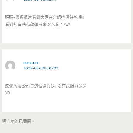
喔喔~最近很常看到大家在介紹這個餅乾哩!!!
看到都有點心動想買來吃吃看了>w<
FUISFATE
2008-05-0615:07:30
感覺菸酒公司賣這個還真是…沒有說服力＠＠
XD
留言功能已關閉。