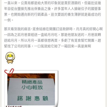
一直以來，公賣局都是給大眾的印象就是賣菸酒類的，但最近這幾
年自從台鹽搶先推出保養品之後，許多當年人人搶破位子的國營事
業，也開始邁向新的行銷產品，這次要說的養生薄餅就是最成功的
一例。
那天看到我的麻吉-覓食姑娘在開團訂這款餅時，月月真的好開心啊
~~因為之前月爸曾經送一盒給月月吃，那是他朋友送的，月爸就轉
送給月月，所以月月一直都很想再買，多虧了有覓食幫忙開團，趕
緊找了公司的同事，一口氣就給它拗了一箱回來~~真是爽啊