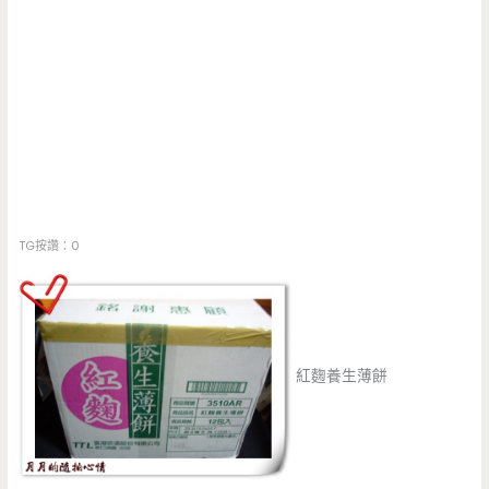
TG按讚：0
紅麴養生薄餅