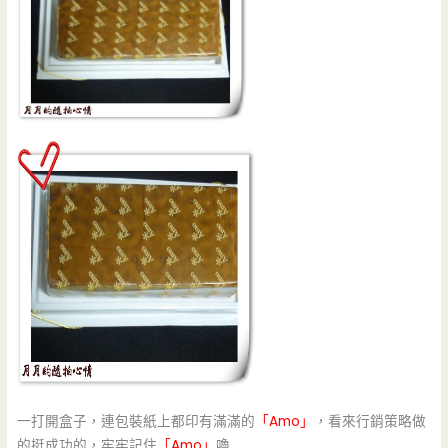
一打開盒子，連包裝紙上都印有滿滿的
「Amo」
，看來行銷策略做
的挺成功的，牢牢記住
「Amo」
嚕