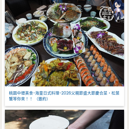
桃園中壢美食-海童日式料理-2026父親節盛大節慶合菜，松葉
蟹等你來！！ （邀約）