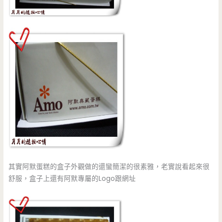
其實阿默蛋糕的盒子外觀做的還蠻簡潔的很素雅，老實說看起來很
舒服，盒子上還有阿默專屬的Logo跟網址