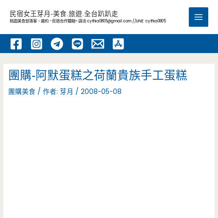
跳
民宿女王芽月-美食.旅遊.全台趴趴走
至
桃園美食部落客，邀約 -民宿合作體驗~ 請洽
cythia0805@gmail.com
//LINE: cythia0805
Main
主
要
Men
內
容
團購-阿默蛋糕之荷蘭貴族手工蛋糕
團購美食
/ 作者:
芽月
/
2008-05-08