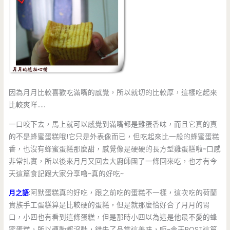
因為月月比較喜歡吃滿嘴的感覺，所以就切的比較厚，這樣吃起來
比較爽咩…..
一口咬下去，馬上就可以感覺到滿嘴都是雞蛋香味，而且它真的真
的不是蜂蜜蛋糕哦!它只是外表像而已，但吃起來比一般的蜂蜜蛋糕
香，也沒有蜂蜜蛋糕那麼甜，感覺像是硬硬的長方型雞蛋糕啦~口感
非常扎實，所以後來月月又回去大廚師團了一條回來吃，也才有今
天這篇食記跟大家分享嚕~真的好吃~
月之語
:阿默蛋糕真的好吃，跟之前吃的蛋糕不一樣，這次吃的荷蘭
貴族手工蛋糕算是比較硬的蛋糕，但是就那麼恰好合了月月的胃
口，小四也有看到這條蛋糕，但是那時小四以為這是他最不愛的蜂
蜜蛋糕，所以連動都沒動，錯失了品嘗這美味，呃~今天POST這篇