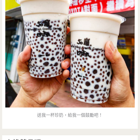
送我一杯珍奶，給我一個鼓勵吧！