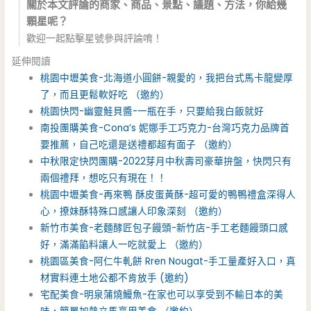
關於本文評論的商家、商品、景點、議題、方法，你給幾
顆星呢？
歡迎一起點擊星號參與評論唷！
延伸閱讀
桃園中壢美食-北海道小圓餅-親愛的，我把台式馬卡龍變厚
了，而且更鬆軟好吃 （邀約）
桃園快閃-幽靈鮭貝醬-一瓶在手，只要給我白飯就好
南投團購美食-Cona’s 妮娜手工巧克力-台灣巧克力品牌首
要推薦，自己吃還是送禮都超有面子 （邀約）
中秋限定快閃團購-2022芽月中秋壽司豪華拚盤，快閃只有
兩個禮拜，想吃只有現在！！
桃園中壢美食-再來鴨 酥皮蛋黃酥-超可愛的鴨鴨禮盒深得人
心，撩妹酥特殊口感讓人印象深刻 （邀約）
新竹市美食-老麵酵匠包子饅頭-新竹店-手工老麵饅頭口感
好，滿滿餡料讓人一吃就愛上 （邀約）
桃園區美食-阿仁牛軋餅 Rren Nougat-手工量產好入口，真
材實料連土地公都不肯放手 (邀約)
宅配美食-明泉蒲燒鰻魚-在家也可以享受到不輸日本的美