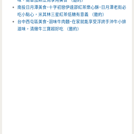
味，簡單加熱立馬享用美食 （邀約）
南投日月潭美食-十字初戀伊達邵紅茶樂心酥-日月潭老街必
吃小點心，米其林三星紅茶低糖有意義 （邀約）
台中西屯區美食-洄味牛肉麵-在家就能享受浮誇手沖牛小排
滋味，清燉牛三寶超好吃 （邀約）