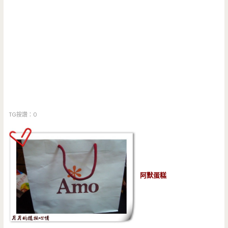
TG按讚：0
阿默蛋糕