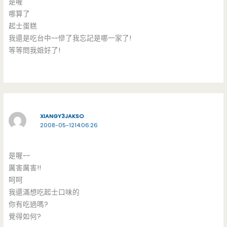
是喔
哪算了
起士蛋糕
我還是吃台中~~慘了我忘記是哪一家了!
等等問我姐好了!
XIANGY3JAKSO
2008-05-1214:06:26
是喔~~
厲害厲害!!
呵呵
我還滿想吃起士口味的
你有吃過嗎?
覺得如何?