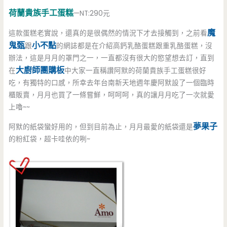
荷蘭貴族手工蛋糕
—NT:290元
魔
這款蛋糕老實說，還真的是很偶然的情況下才去接觸到，之前看
鬼甄
小不點
跟
的網誌都是在介紹高鈣乳酪蛋糕跟重乳酪蛋糕，沒
辦法，這是月月的罩門之一，一直都沒有很大的慾望想去訂，直到
大廚師團購板
在
中大家一直稱讚阿默的荷蘭貴族手工蛋糕很好
吃，有獨特的口感，所幸去年台南新天地週年慶阿默設了一個臨時
櫃販賣，月月也買了一條嘗鮮，呵呵呵，真的讓月月吃了一次就愛
上嚕~~
夢果子
阿默的紙袋蠻好用的，但到目前為止，月月最愛的紙袋還是
的粉紅袋，超卡哇依的咧~