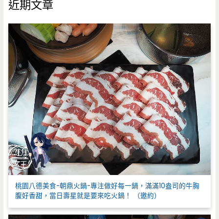
近期文章
字
:
桃園八德美食-朝鼎火鍋-專注做好每一鍋，滿滿10盎司的牛胸
腹好香甜，當日壽星就是要來吃火鍋！ （邀約）