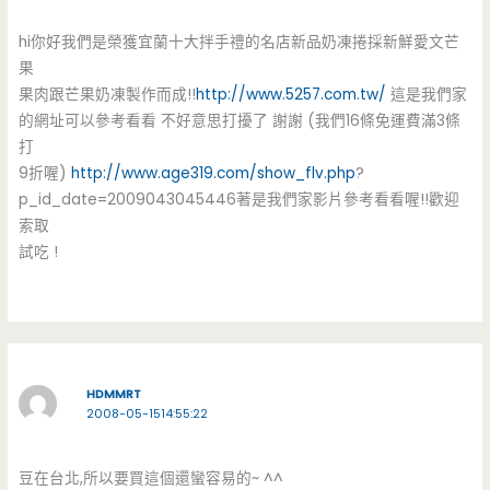
hi你好我們是榮獲宜蘭十大拌手禮的名店新品奶凍捲採新鮮愛文芒
果
果肉跟芒果奶凍製作而成!!
http://www.5257.com.tw/
這是我們家
的網址可以參考看看 不好意思打擾了 謝謝 (我們16條免運費滿3條
打
9折喔)
http://www.age319.com/show_flv.php
?
p_id_date=2009043045446著是我們家影片參考看看喔!!歡迎
索取
試吃 !
HDMMRT
2008-05-1514:55:22
豆在台北,所以要買這個還蠻容易的~ ^^