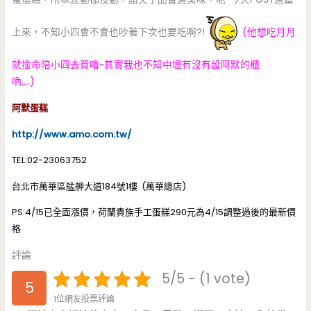
上來，不知小四會不會也吵著下次也要吃啊?!
(他想吃月月
就捨命陪小四去買嚕~其實我也不知中壢有沒有設阿默的櫃
吶….)
阿默蛋糕
http://www.amo.com.tw/
TEL:02-23063752
台北市萬華區艋舺大道184號1樓 (萬華總店)
PS:4/15已全面漲價，荷蘭貴族手工蛋糕290元為4/15調整過後的最新價
格
評論
5/5 - (1 vote)
5
1位網友投票評論