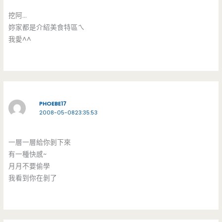
挖阿…
妳家都是介紹美食特區ㄟ
我愛^^
PHOEBE17
2008-05-0823:35:53
一層一層給你剝下來
有一種快感~
月月不要偷學
我看到你在剝了