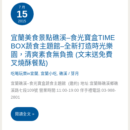
店/
7 月
生
推
15
電
炒
2015
薦
話/
蚵
懶
營
宜蘭美食景點礁溪–食光寶盒TIME
仔
人
業
BOX蔬食主題館–全新打造時光樂
園，清爽素食無負擔 (文末送免費
包
時
叉燒酥餐點)
(2016
間/
吃喝玩樂in宜蘭
,
宜蘭小吃
,
礁溪
/
芽月
年
美
宜蘭礁溪–食光寶盒蔬食主題館 (邀約) 地址:宜蘭縣礁溪鄉礁
2
味
溪路七段109號 營業時間:11:00-19:00 伴手禮電話:03-988-
2801
月
不
更
該
宜
閱讀全文 »
新)-91
被
蘭