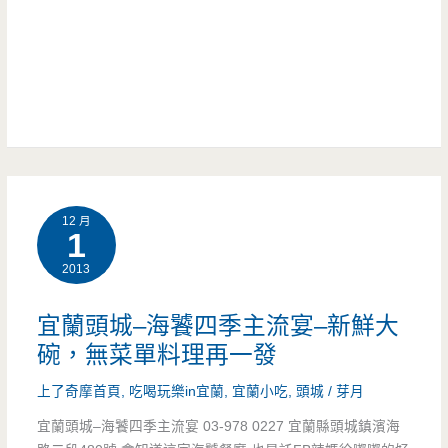
在
尚
光
地
玩
樂
美
家)
園，
食
清
懶
爽
人
12 月
素
包
1
食
–
2013
無
避
宜蘭頭城–海饕四季主流宴–新鮮大
負
開
碗，無菜單料理再一發
擔
觀
上了奇摩首頁
,
吃喝玩樂in宜蘭
,
宜蘭小吃
,
頭城
/
芽月
(文
光
宜蘭頭城–海饕四季主流宴 03-978 0227 宜蘭縣頭城鎮濱海