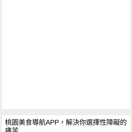
再
–
一
眾
發
人
合
菜
喜
相
逢，
我
在
碗
桃園美食導航APP，解決你選擇性障礙的
痛苦
公