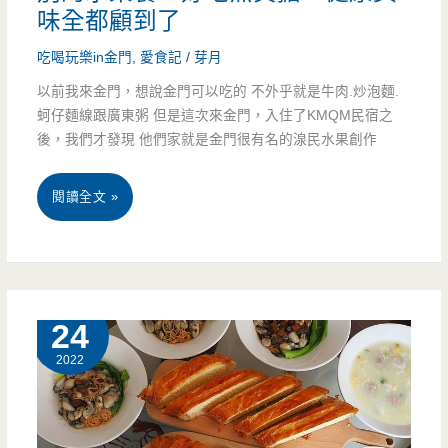
體
味全都顧到了
鮑
吃喝玩樂in金門
,
愛食記
/
芽月
魚.
以前我來金門，想說金門可以吃的 不外乎就是牛肉.炒泡麵.
蚵仔麵線跟廣東粥 但是這次來金門，入住了KMQM民宿之
海
後，我們才發現 他們家就是金門很有名的湶民水果創作
膽.
牛
金
閱讀全文 »
排.
門
肥
美
豬
食-
9 月
24
蝦，
湶
2022
這
民
樣
水