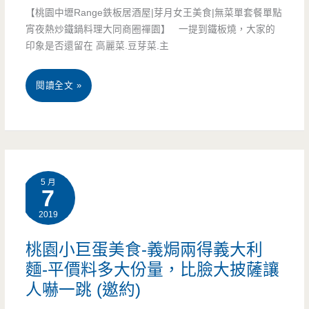
【桃園中壢Range鉄板居酒屋|芽月女王美食|無菜單套餐單點
早
宵夜熱炒鐵鍋料理大同商圈禪園】 一提到鐵板燒，大家的
印象是否還留在 高麗菜.豆芽菜.主
味
快
桃
閱讀全文 »
炒.
園
便
中
當.
壢
小
5 月
美
7
吃-
2019
食-
大
Range
桃園小巨蛋美食-義焗兩得義大利
溪
麵-平價料多大份量，比臉大披薩讓
鉄
人
人嚇一跳 (邀約)
板