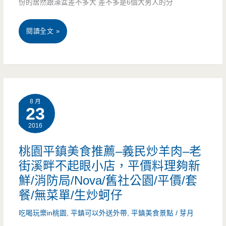
份的居然跟澡盆差不多大 差不多是6個大男人的分
500/
大
不
桃
閱讀全文 »
器/
收
園
石
服
市
門
務
美
山/
8 月
費/
食
23
育
福
2016
推
樂
州
薦-
桃園平鎮美食推薦–義民炒羊肉–老
中
菜/
街溪畔不起眼小店，平價料理夠新
清
心/
鮮/消防局/Nova/舊社公園/平價/套
住
香
無
餐/無菜單/生炒蚵仔
家
飲
菜
吃喝玩樂in桃園
,
平鎮可以外送外帶
,
平鎮美食景點
/
芽月
食