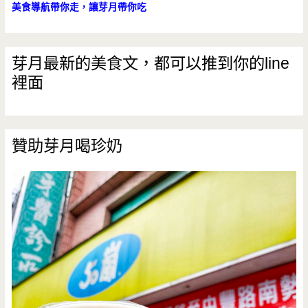
美食導航帶你走，讓芽月帶你吃
芽月最新的美食文，都可以推到你的line
裡面
贊助芽月喝珍奶