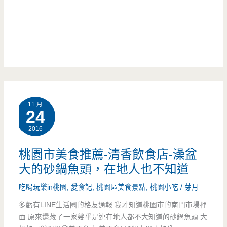
抽
五
門
餐
號/
山
點
羅
的
東
無
交
菜
流
11 月
單
24
道/
料
2016
無
理，
桃園市美食推薦-清香飲食店-澡盆
菜
年
大的砂鍋魚頭，在地人也不知道
單/
菜
吃喝玩樂in桃園
,
愛食記
,
桃園區美食景點
,
桃園小吃
/
芽月
一
也
多虧有LINE生活圈的格友通報 我才知道桃園市的南門市場裡
人
面 原來還藏了一家幾乎是連在地人都不大知道的砂鍋魚頭 大
很