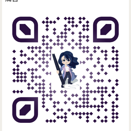
國
吃
飯!!