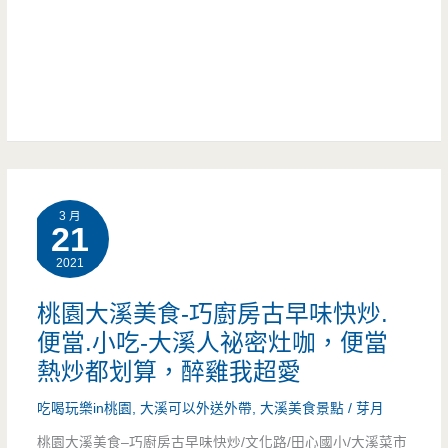
到
色
了
的
無
菜
單
3 月
早
21
餐
2021
在
桃園大溪美食-巧廚房古早味快炒.
這
便當.小吃-大溪人祕密灶咖，便當
熱炒都划算，醉雞我超愛
裡，
吃喝玩樂in桃園
,
大溪可以外送外帶
,
大溪美食景點
/
芽月
這
桃園大溪美食–巧廚房古早味快炒/文化路/田心國小/大溪菜市