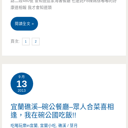
路二段480號 會知道這家海饕餐廳 也是託FB辣媽徐嘟嘟的好
末
店，
康道相報 我才會知道頭
送
品
免
宜
閱讀全文 »
嘗
費
蘭
真
頁次:
1
2
叉
頭
正
燒
城
蘭
酥
–
陽
9 月
餐
海
美
13
點)
饕
食
2013
四
宜蘭礁溪–碗公餐廳–眾人合菜喜相
季
逢，我在碗公國吃飯!!
主
吃喝玩樂in宜蘭
,
宜蘭小吃
,
礁溪
/
芽月