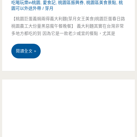
祕
吃喝玩樂in桃園
,
愛食記
,
桃園區振興券
,
桃園區美食景點
,
桃
居
園可以外送外帶
/
芽月
密
酒
【桃園巨蛋義焗兩得義大利麵|芽月女王美食|桃園巨蛋春日路
灶
桃園農工大份量黑惡魔午餐晚餐】 義大利麵其實在台灣非常
屋-
多地方都吃的到 因為它是一款老少咸宜的餐點，尤其是
咖，
誰
便
桃
閱讀全文 »
說
當
園
無
熱
小
菜
炒
巨
單
都
蛋
料
划
美
理
算，
食-
就
醉
義
很