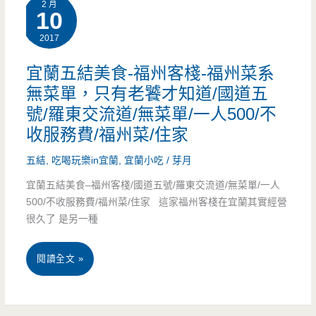
2 月
食-
10
(邀
2017
喜
約)
悅
宜蘭五結美食-福州客棧-福州菜系
無菜單，只有老饕才知道/國道五
歡
號/羅東交流道/無菜單/一人500/不
樂
收服務費/福州菜/住家
美
五結
,
吃喝玩樂in宜蘭
,
宜蘭小吃
/
芽月
食
宜蘭五結美食–福州客棧/國道五號/羅東交流道/無菜單/一人
坊/
500/不收服務費/福州菜/住家 這家福州客棧在宜蘭其實經營
很久了 是另一種
無
菜
宜
閱讀全文 »
單/
蘭
套
五