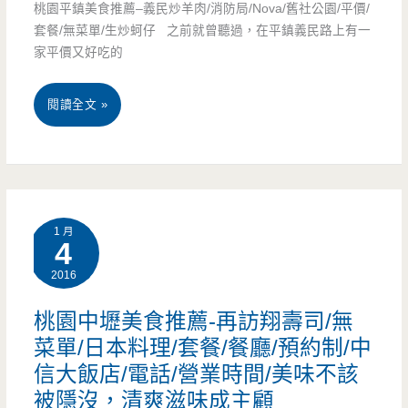
單/
桃園平鎮美食推薦–義民炒羊肉/消防局/Nova/舊社公園/平價/
店-
套餐/無菜單/生炒蚵仔 之前就曾聽過，在平鎮義民路上有一
合
家平價又好吃的
澡
菜/
盆
桃
閱讀全文 »
年
大
園
菜/
的
平
創
砂
鎮
意
1 月
鍋
美
4
料
魚
2016
食
理/
頭，
推
石
桃園中壢美食推薦-再訪翔壽司/無
在
菜單/日本料理/套餐/餐廳/預約制/中
薦
門
信大飯店/電話/營業時間/美味不該
地
–
水
被隱沒，清爽滋味成主顧