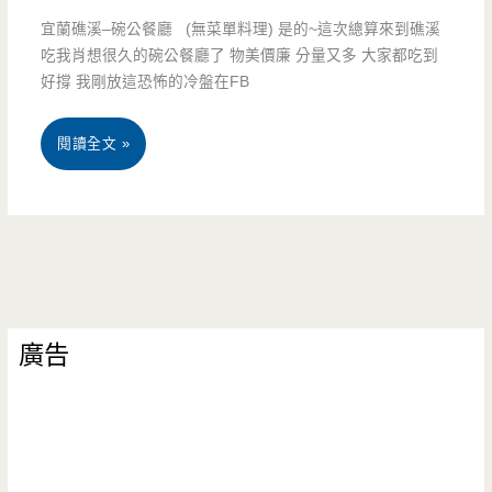
流
宜蘭礁溪–碗公餐廳 (無菜單料理) 是的~這次總算來到礁溪
吃我肖想很久的碗公餐廳了 物美價廉 分量又多 大家都吃到
宴
好撐 我剛放這恐怖的冷盤在FB
–
新
宜
閱讀全文 »
鮮
蘭
大
礁
碗，
溪
無
–
廣告
菜
碗
單
公
料
餐
理
廳