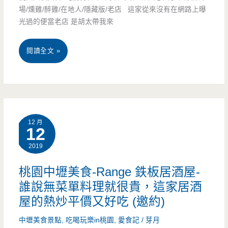
家
場/燻雞/醉雞/在地人/隱藏版/老店 這家從來沒有在網路上曝
民
光過的便當老店 是胡太帶我來
宿
桃
閱讀全文 »
有
園
點
大
意
溪
思
12 月
美
12
2019
食-
巧
桃園中壢美食-Range 鉄板居酒屋-
誰說無菜單料理就很貴，這家居酒
廚
屋的熱炒平價又好吃 (邀約)
房
中壢美食景點
,
吃喝玩樂in桃園
,
愛食記
/
芽月
古