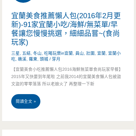
局/Nova/
套
宜蘭美食推薦懶人包(2016年2月更
舊
餐/
新)-91家宜蘭小吃/海鮮/無菜單/早
社
餐讓您慢慢挑選，細細品嘗~(食尚
餐
玩家)
公
廳/
園/
三星
,
五結
,
冬山
,
吃喝玩樂in宜蘭
,
員山
,
壯圍
,
宜蘭
,
宜蘭小
預
吃
,
礁溪
,
羅東
,
頭城
/
芽月
平
約
【宜蘭美食小吃推薦懶人包2016海鮮無菜單食尚玩家早餐】
價/
2015年又快要到年尾啦 之前我2014的宜蘭美食懶人包被盜
制/
文盜的零零落落 所以老娘火了 再整理一下新
套
中
餐/
宜
閱讀全文 »
信
無
蘭
大
菜
美
飯
單/
食