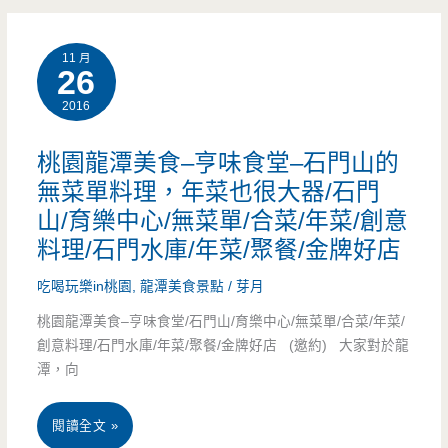
餐/
結
11 月
荷
美
26
花
2016
食-
池/
福
桃園龍潭美食–亨味食堂–石門山的
蛋
州
無菜單料理，年菜也很大器/石門
糕/
山/育樂中心/無菜單/合菜/年菜/創意
客
料理/石門水庫/年菜/聚餐/金牌好店
宅
棧-
吃喝玩樂in桃園
,
龍潭美食景點
/
芽月
配/
福
桃園龍潭美食–亨味食堂/石門山/育樂中心/無菜單/合菜/年菜/
直
州
創意料理/石門水庫/年菜/聚餐/金牌好店 (邀約) 大家對於龍
播
潭，向
菜
拍
系
桃
閱讀全文 »
賣/