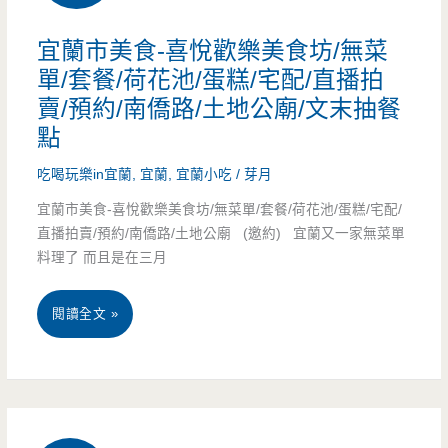
份
好
宜蘭市美食-喜悅歡樂美食坊/無菜
量，
吃
單/套餐/荷花池/蛋糕/宅配/直播拍
賣/預約/南僑路/土地公廟/文末抽餐
比
(邀
點
臉
約)
吃喝玩樂in宜蘭
,
宜蘭
,
宜蘭小吃
/
芽月
大
宜蘭市美食-喜悅歡樂美食坊/無菜單/套餐/荷花池/蛋糕/宅配/
披
直播拍賣/預約/南僑路/土地公廟 (邀約) 宜蘭又一家無菜單
料理了 而且是在三月
薩
讓
宜
閱讀全文 »
人
蘭
嚇
市
一
美
跳