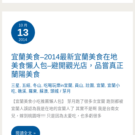
家
隱
美
宜
沒，
食
蘭
清
10 月
景
13
小
爽
2014
點
吃/
滋
礁
宜蘭美食–2014最新宜蘭美食在地
海
味
溪
美食懶人包–避開觀光店，品嘗真正
鮮/
成
蘭陽美食
–
無
主
三星
,
五結
,
冬山
,
吃喝玩樂in宜蘭
,
員山
,
壯圍
,
宜蘭
,
宜蘭小
食
吃
,
礁溪
,
羅東
,
蘇澳
,
頭城
/
芽月
菜
顧
光
【宜蘭美食小吃推薦懶人包】 芽月跑了很多次宜蘭 跑到都被
單/
宜蘭人誤認為我是在地的宜蘭人了 其實不是啊 我是台南女
寶
兒，嫁到桃園呀!!!! 只是因為太愛吃，也多虧很多
早
盒
餐
TIME
宜
閱讀全文 »