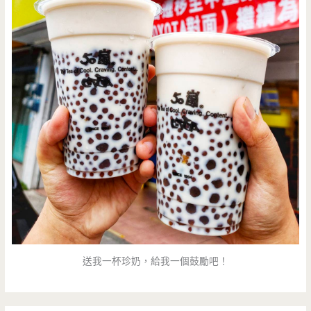
送我一杯珍奶，給我一個鼓勵吧！