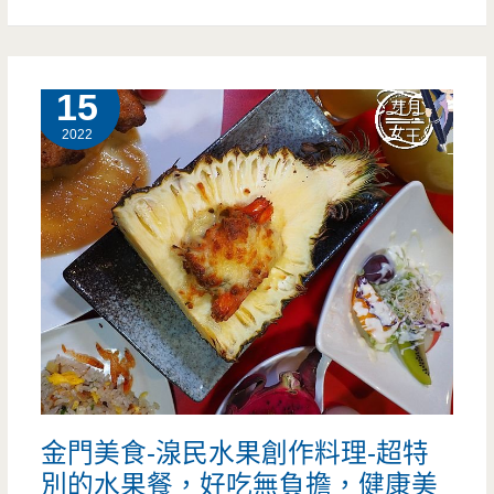
中
壢
10 月
15
美
2022
食-
粋
割
煮
鐵
板
燒-
金門美食-湶民水果創作料理-超特
活
別的水果餐，好吃無負擔，健康美