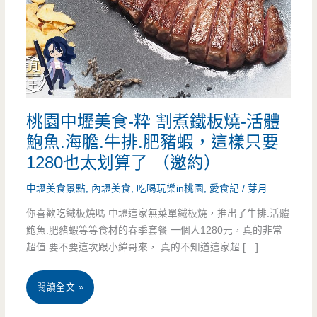
桃園中壢美食-粋 割煮鐵板燒-活體
鮑魚.海膽.牛排.肥豬蝦，這樣只要
1280也太划算了 （邀約）
中壢美食景點
,
內壢美食
,
吃喝玩樂in桃園
,
愛食記
/
芽月
你喜歡吃鐵板燒嗎 中壢這家無菜單鐵板燒，推出了牛排.活體
鮑魚.肥豬蝦等等食材的春季套餐 一個人1280元，真的非常
超值 要不要這次跟小緯哥來， 真的不知道這家超 […]
桃
閱讀全文 »
園