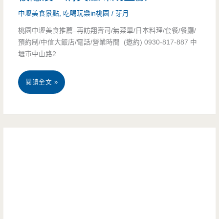
人
義
庫/
中壢美食景點
,
吃喝玩樂in桃園
/
芽月
也
民
年
桃園中壢美食推薦–再訪翔壽司/無菜單/日本料理/套餐/餐廳/
不
炒
菜/
預約制/中信大飯店/電話/營業時間 (邀約) 0930-817-887 中
壢市中山路2
知
羊
聚
道
肉
餐/
桃
閱讀全文 »
–
金
園
老
牌
中
街
好
壢
溪
店
美
畔
食
不
推
起
薦-