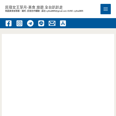
跳
民宿女王芽月-美食.旅遊.全台趴趴走
至
桃園美食部落客，邀約 -民宿合作體驗~ 請洽
cythia0805@gmail.com
//LINE: cythia0805
Main
主
要
Men
內
容