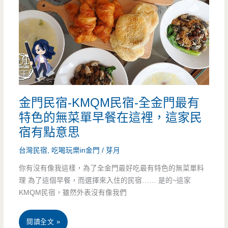
只
果
要
創
1280
作
也
料
太
理-
金門民宿-KMQM民宿-全金門最有
划
超
特色的無菜單早餐在這裡，這家民
算
特
宿有點意思
了
別
台灣民宿
,
吃喝玩樂in金門
/
芽月
（邀
的
你有沒有像我這樣，為了全金門最好吃最有特色的無菜單料
約）
理 為了這個早餐，而選擇來入住的民宿…… 是的~這家
水
KMQM民宿，雖然外表沒有像我們
果
餐，
金
閱讀全文 »