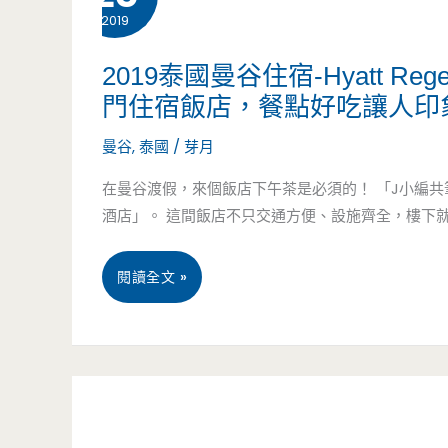
裡
2019
美
面
食-
2019泰國曼谷住宿-Hyatt Rege
門住宿飯店，餐點好吃讓人印象
的
榕
曼谷
,
泰國
/
芽月
超
樹
在曼谷渡假，來個飯店下午茶是必須的！ 「J小編共
人
下-
酒店」。 這間飯店不只交通方便、設施齊全，樓下
氣
大
早
腸
2019
閱讀全文 »
餐
蚵
泰
店，
仔
國
炒
麵
曼
麵
線-
谷