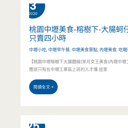
3
梅
2020
美
食-
桃園中壢美食-榕樹下-大腸蚵
只賣四小時
招
中壢小吃
,
中壢早午餐
,
中壢美食景點
,
內壢美食
,
吃喝
牌
【桃園中壢榕樹下大腸麵線|芽月女王美食|內壢中
早
應該只有在中壢工業區上班的人才懂 這家
餐
店-
桃
閱讀全文 »
工
園
業
中
9 月
25
區
壢