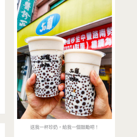
送我一杯珍奶，給我一個鼓勵吧！