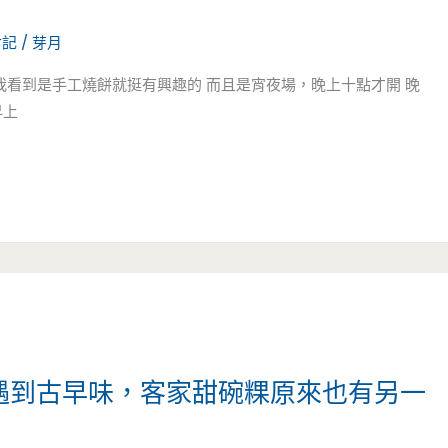
食記
/
芽月
 我看到是手工燒餅就挺有興趣的 而且是宵夜場，晚上十點才開 晚
早上
角遇到古早味，客家甜碗粿原來也有另一