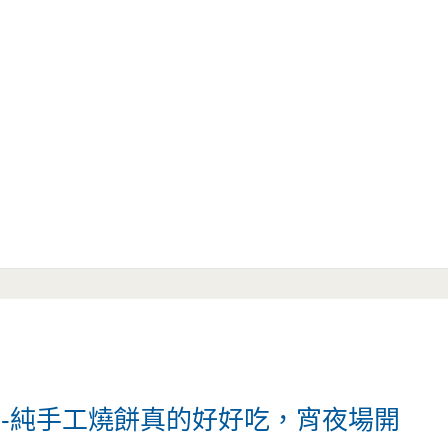
餅-純手工燒餅真的好好吃，宵夜場開