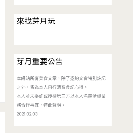
來找芽月玩
芽月重要公告
本網站所有美食文章，除了邀約文會特別註記
之外，皆為本人自行消費食記心得。
本人並未委託或授權第三方以本人名義洽談業
務合作事宜，特此聲明。
2021.02.03