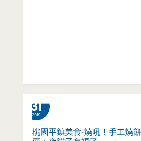
意
中
住
外
壢
宿-
的
工
Hyatt
好
業
Regency
好
區
Bangkok
吃
的
Sukhumvit-
呀
經
曼
8 月
31
~~
濟
谷
2019
奇
最
桃園平鎮美食-燒吼！手工燒
蹟，
新