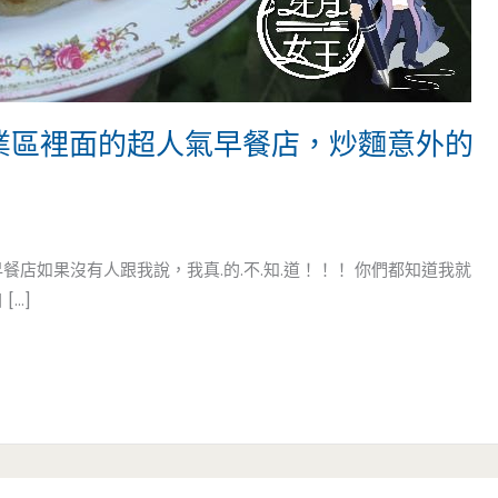
工業區裡面的超人氣早餐店，炒麵意外的
店如果沒有人跟我說，我真.的.不.知.道！！！ 你們都知道我就
[…]