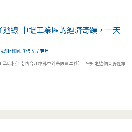
仔麵線-中壢工業區的經濟奇蹟，一天
玩樂in桃園
,
愛食記
/
芽月
壢工業區松江南路合江路攤車外帶限量早餐】 會知道這個大腸麵線