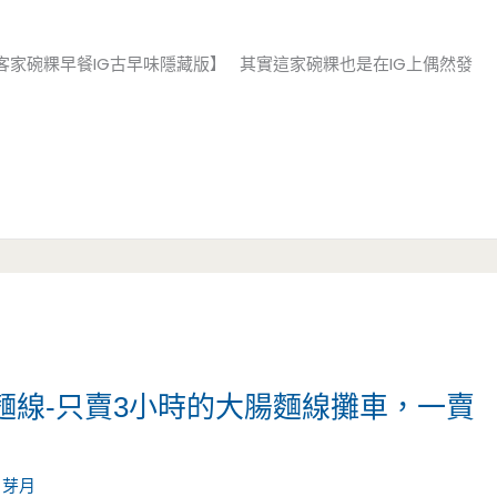
客家碗粿早餐IG古早味隱藏版】 其實這家碗粿也是在IG上偶然發
麵線-只賣3小時的大腸麵線攤車，一賣
/
芽月