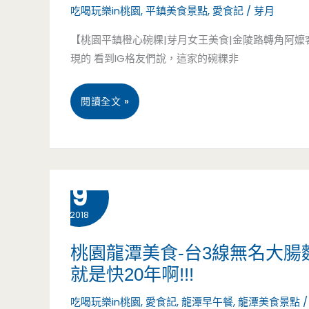
吃喝玩樂in桃園
,
平鎮美食景點
,
愛食記
/
芽月
吼！
人
【桃園平鎮橙心碗粿|芽月女王美食|金陵路轉角阿嬤
手
印
現的 看到IG格友們說，這家的碗粿非
工
象
燒
桃
閱讀全文 »
超
餅-
園
深
純
平
刻
12 月
9
手
鎮
(餐
工
2018
美
飲
燒
食-
介
桃園龍潭美食-台3線無名大腸
就是快20年啊!!!
餅
橙
紹)
吃喝玩樂in桃園
,
愛食記
,
龍潭早午餐
,
龍潭美食景點
真
心