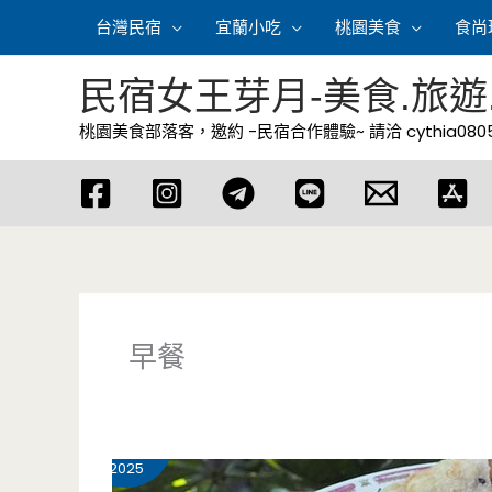
跳
台灣民宿
宜蘭小吃
桃園美食
食尚
至
主
民宿女王芽月-美食.旅遊
要
桃園美食部落客，邀約 -民宿合作體驗~ 請洽
cythia08
內
容
早餐
5 月
27
2025