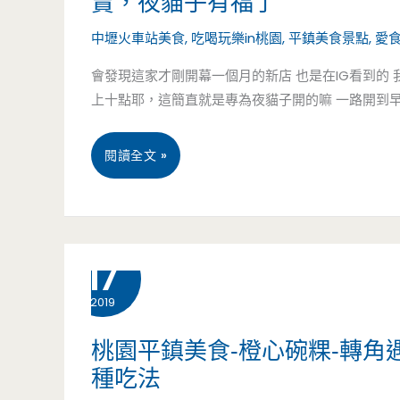
賣，夜貓子有福了
一
熱
中壢火車站美食
,
吃喝玩樂in桃園
,
平鎮美食景點
,
愛
天
門
會發現這家才剛開幕一個月的新店 也是在IG看到的
只
住
上十點耶，這簡直就是專為夜貓子開的嘛 一路開到
賣
宿
桃
閱讀全文 »
四
飯
園
小
店，
平
時
餐
4 月
17
鎮
點
2019
美
好
食-
桃園平鎮美食-橙心碗粿-轉
吃
種吃法
燒
讓