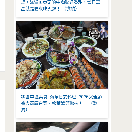
鍋，滿滿10盎司的牛胸腹好香甜，當日壽
星就是要來吃火鍋！ （邀約）
桃園中壢美食-海童日式料理-2026父親節
盛大節慶合菜，松葉蟹等你來！！ （邀
約）