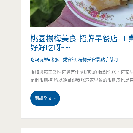
桃園楊梅美食-招牌早餐店-
好好吃呀~~
吃喝玩樂in桃園
,
愛食記
,
楊梅美食景點
/
芽月
楊梅過嶺工業區這邊有什麼好吃的 我跟你說，這家早餐
是個蛋餅控 所以銓哥跟我說這家早餐的蛋餅皮也是自 
桃
閱讀全文 »
園
楊
4 月