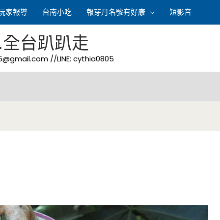
玩家報導
台南小吃
報芽月名號有好康
短影音
.全台趴趴走
05@gmail.com
//LINE: cythia0805