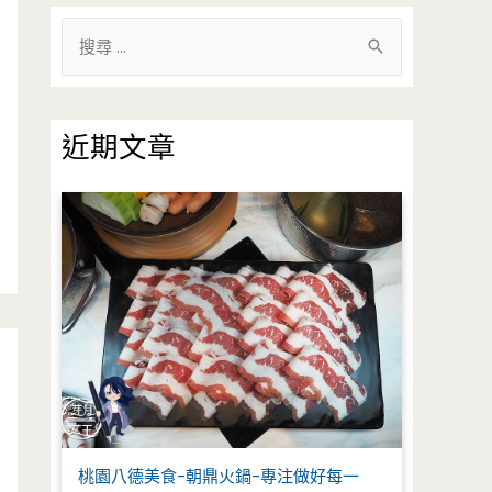
搜
尋
關
鍵
近期文章
字
:
桃園八德美食-朝鼎火鍋-專注做好每一