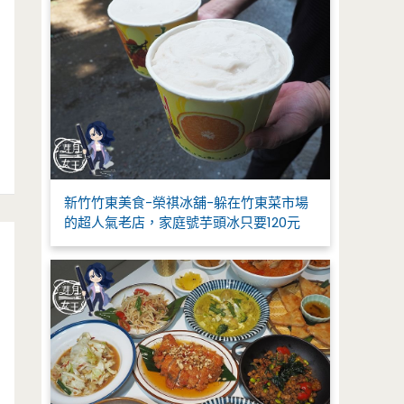
新竹竹東美食-榮祺冰舖-躲在竹東菜市場
的超人氣老店，家庭號芋頭冰只要120元