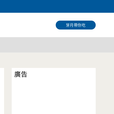
搜
尋
芽月帶你吃
廣告