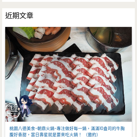
關
鍵
近期文章
字
:
桃園八德美食-朝鼎火鍋-專注做好每一鍋，滿滿10盎司的牛胸
腹好香甜，當日壽星就是要來吃火鍋！ （邀約）