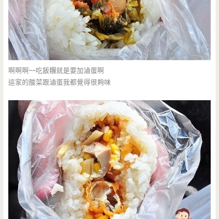
啊啊啊~~吃飯糰就是要加滷蛋啊
這家的酸菜跟滷蛋我都覺得很夠味