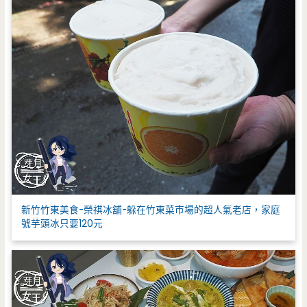
新竹竹東美食-榮祺冰舖-躲在竹東菜市場的超人氣老店，家庭
號芋頭冰只要120元