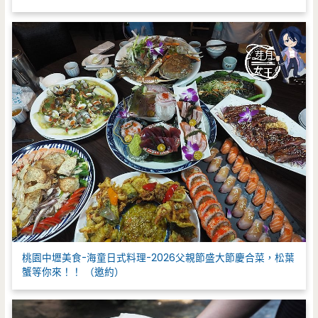
桃園中壢美食-海童日式料理-2026父親節盛大節慶合菜，松葉
蟹等你來！！ （邀約）