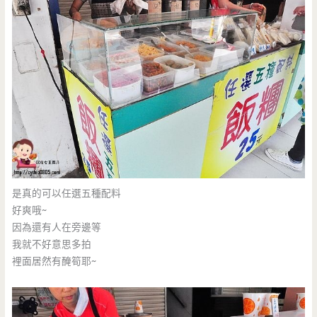
是真的可以任選五種配料
好爽哦~
因為還有人在旁邊等
我就不好意思多拍
裡面居然有醃筍耶~