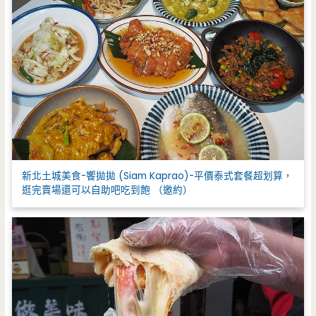
新北土城美食-饗拋拋 (Siam Kaprao)-平價泰式套餐超划算，
逛完賣場還可以自助吧吃到飽 （邀約）