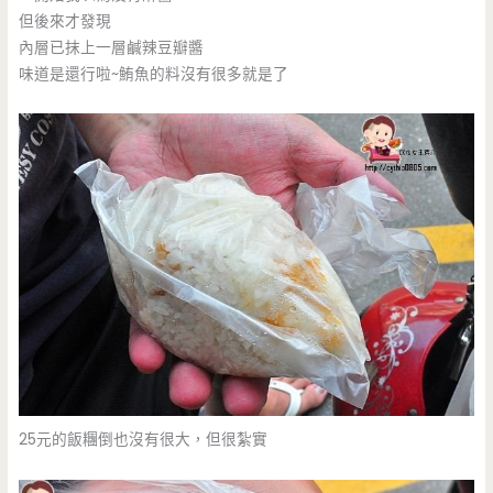
但後來才發現
內層已抹上一層鹹辣豆瓣醬
味道是還行啦~鮪魚的料沒有很多就是了
25元的飯糰倒也沒有很大，但很紮實