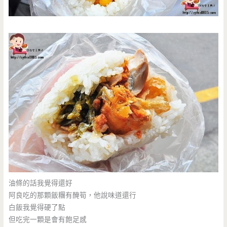
油條的話我覺得還好
阿良吃的那顆飯糰有醃筍，他說味道還行
白飯我覺得硬了點
但吃完一顆是會有飽足感