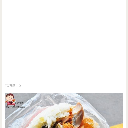
TG按讚：0