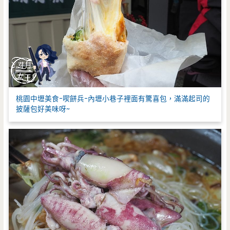
桃園中壢美食-喫餅兵-內壢小巷子裡面有驚喜包，滿滿起司的
披薩包好美味呀~