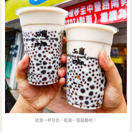
送我一杯珍奶，給我一個鼓勵吧！