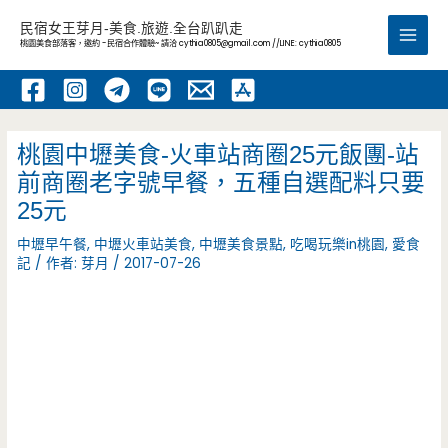
跳
民宿女王芽月-美食.旅遊.全台趴趴走
至
桃園美食部落客，邀約 -民宿合作體驗~ 請洽
cythia0805@gmail.com
//LINE: cythia0805
Main
主
要
Men
內
容
桃園中壢美食-火車站商圈25元飯團-站
前商圈老字號早餐，五種自選配料只要
25元
中壢早午餐
,
中壢火車站美食
,
中壢美食景點
,
吃喝玩樂in桃園
,
愛食
記
/ 作者:
芽月
/
2017-07-26