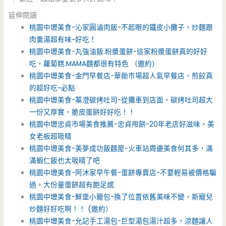
延伸閱讀
桃園中壢美食-沁家圓滷肉飯-不起眼的鐵皮小攤子，炒麵跟
肉羹湯超有味~好吃！
桃園中壢美食-丸強油飯.粉漿蛋餅-這家粉漿蛋餅真的好好
吃，蘿蔔糕.MAMA麵都很有特色 （邀約）
桃園中壢美食-金門早餐店-華勛市場超人氣早餐店，煎餃真
的超好吃~必點
桃園中壢美食-蓁澄碳烤吐司-從攤車到店面，碳烤吐司超大
一份又厚實，脆皮蛋餅好好吃！！
桃園中壢忠貞市場美食推薦-忠貞甩餅-20年老店好滋味，美
女老板超吸睛
桃園中壢美食-美夢成功飯麵屋-火車站周邊美食何其多，滿
滿蝦仁飯也太吸晴了吧
桃園中壢美食-阿沐家早午餐-蛋餅專賣店-不要輕易被價格騙
過，大份量蛋餅超有飽足感
桃園中壢美食-鮮堡小籠包-換了位置依舊美味不變，新寵兒
炒麵好好吃啊！！ (邀約）
桃園中壢美食-允記手工湯包-巨型湯包湯汁超多，涼麵讓人