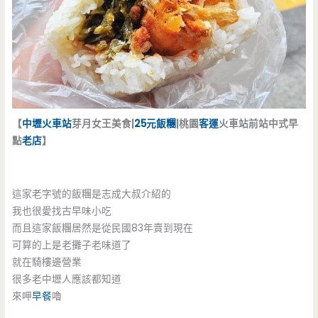
【
中壢火車站
芽月女王美食|
25元飯糰
|桃園
客運
火車站前站中式早
點
老店
】
這家老字號的飯糰是志成大叔介紹的
我也很愛找古早味小吃
而且這家飯糰居然是從民國83年賣到現在
可算的上是老攤子老味道了
就在騎樓邊營業
很多老中壢人應該都知道
來呷
早餐
嚕