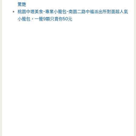
驚艷
桃園中壢美食-專業小籠包-南園二路中福派出所對面超人氣
小籠包，一籠9顆只賣你50元