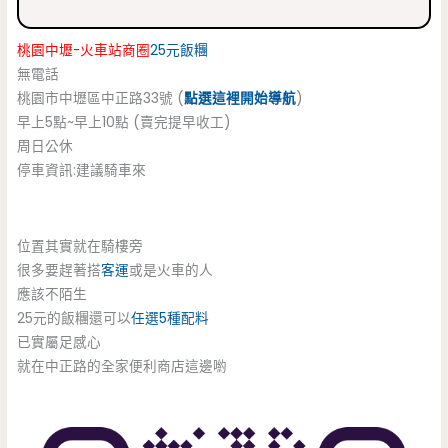
桃園中壢-火車站商圈
25元飯糰
無電話
桃園市中壢區中正路33號 (
點選這裡開始導航
)
早上5點~早上10點 (賣完提早收工)
周日公休
停車資訊:建議騎車來
位置其實就在騎樓旁
很多要趕著搭
客運
或是火車的人
應該不陌生
25元的飯糰還可以
任選5種配料
已實屬足感心
就在中正路的全家便利商店這邊喲