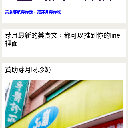
美食導航帶你走，讓芽月帶你吃
芽月最新的美食文，都可以推到你的line
裡面
贊助芽月喝珍奶